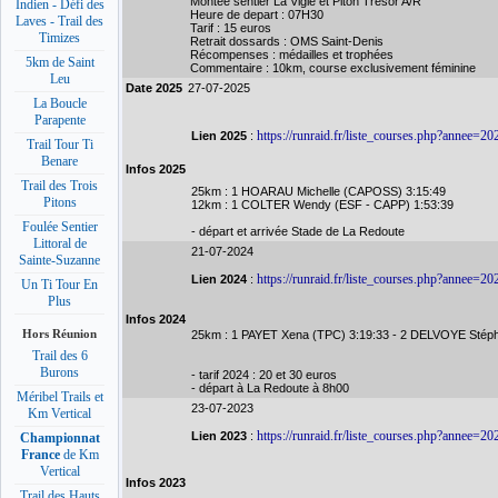
Montée sentier La Vigie et Piton Trésor A/R
Indien - Défi des
Heure de depart : 07H30
Laves - Trail des
Tarif : 15 euros
Timizes
Retrait dossards : OMS Saint-Denis
Récompenses : médailles et trophées
5km de Saint
Commentaire : 10km, course exclusivement féminine
Leu
Date 2025
27-07-2025
La Boucle
Parapente
https://runraid.fr/liste_courses.php?annee=20
Lien 2025
:
Trail Tour Ti
Benare
Infos 2025
Trail des Trois
25km : 1 HOARAU Michelle (CAPOSS) 3:15:49
Pitons
12km : 1 COLTER Wendy (ESF - CAPP) 1:53:39
Foulée Sentier
- départ et arrivée Stade de La Redoute
Littoral de
21-07-2024
Sainte-Suzanne
https://runraid.fr/liste_courses.php?annee=20
Lien 2024
:
Un Ti Tour En
Plus
Infos 2024
Hors Réunion
25km : 1 PAYET Xena (TPC) 3:19:33 - 2 DELVOYE Stéph
Trail des 6
Burons
- tarif 2024 : 20 et 30 euros
- départ à La Redoute à 8h00
Méribel Trails et
23-07-2023
Km Vertical
https://runraid.fr/liste_courses.php?annee=20
Lien 2023
:
Championnat
France
de Km
Vertical
Infos 2023
Trail des Hauts