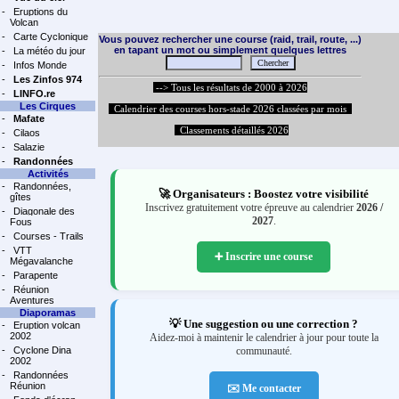
-
Eruptions du
Volcan
-
Carte Cyclonique
Vous pouvez rechercher une course (raid, trail, route, ...)
en tapant un mot ou simplement quelques lettres
-
La météo du jour
-
Infos Monde
-
Les Zinfos 974
--> Tous les résultats de 2000 à 2026
-
LINFO.re
Les Cirques
Calendrier des courses hors-stade 2026 classées par mois
-
Mafate
Classements détaillés 2026
-
Cilaos
-
Salazie
-
Randonnées
Activités
-
Randonnées,
🚀 Organisateurs : Boostez votre visibilité
gîtes
Inscrivez gratuitement votre épreuve au calendrier
2026 /
-
Diagonale des
2027
.
Fous
-
Courses - Trails
-
VTT
➕ Inscrire une course
Mégavalanche
-
Parapente
-
Réunion
Aventures
Diaporamas
💡 Une suggestion ou une correction ?
-
Eruption volcan
2002
Aidez-moi à maintenir le calendrier à jour pour toute la
-
Cyclone Dina
communauté.
2002
-
Randonnées
Réunion
✉️ Me contacter