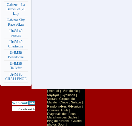
Gabizos - La
Berbeillet (20
km)
Gabizos Sky
Race 30km
Ut4M 40
vercors
Ut4M 40
Chartreuse
Ut4M50
Belledonne
Ut4M50
Taillefer
Ut4M 80
CHALLENGE
Accueil
Vue du ciel
|
|
|
M�t�o
Cyclones
|
|
Volcan
Cirques de
|
Mafate
Cilaos
Salazie
,
,
|
Randonn�es R�union
|
Sport
Sports extr�mes
Ce site est list� dans la cat�gorie
:
Courses Trails
|
Diagonale des Fous
|
Marathon des Sables
|
Blog de runraid
Galerie
|
photos Sport
|