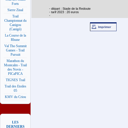
Forts
- départ : Stade de la Redoute
Sierre Zinal
- tarif 2023 : 20 euros
-
Trail
Championnat du
Canigou
(Canigó)
La Course de la
Rhune
Val Tho Summit
Games - Trail
Pursuit
Marathon du
Montcalm - Trail
des Novis -
PICaPICA
TIGNES Trail
Trail des Etoiles
05
KMV du Criou
LES
DERNIERS