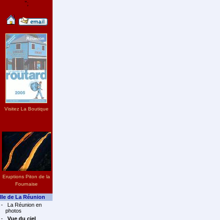
";
Visitez La Boutique
Eruptions Piton de la
Fournaise
Ile de La Réunion
-
La Réunion en
photos
-
Vue du ciel