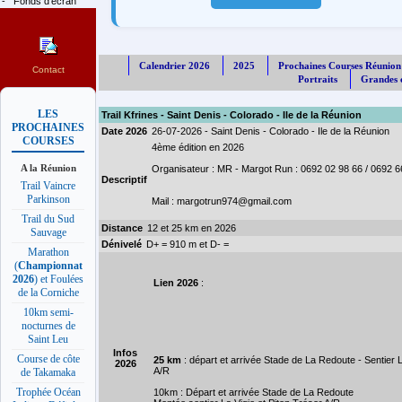
-
Fonds d'écran
Calendrier 2026
2025
Prochaines Courses Réunion
Contact
Portraits
Grandes c
LES
Trail Kfrines - Saint Denis - Colorado - Ile de la Réunion
PROCHAINES
Date 2026
26-07-2026 - Saint Denis - Colorado - Ile de la Réunion
COURSES
4ème édition en 2026
A la Réunion
Organisateur : MR - Margot Run : 0692 02 98 66 / 0692 6
Descriptif
Trail Vaincre
Parkinson
Mail : margotrun974@gmail.com
Trail du Sud
Distance
12 et 25 km en 2026
Sauvage
Dénivelé
D+ = 910 m et D- =
Marathon
(
Championnat
2026
) et Foulées
Lien 2026
:
de la Corniche
10km semi-
nocturnes de
Saint Leu
Infos
Course de côte
25 km
: départ et arrivée Stade de La Redoute - Sentier L
2026
A/R
de Takamaka
Trophée Océan
10km : Départ et arrivée Stade de La Redoute