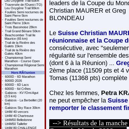
Leu Oxygène Trail 60km
leaders de la Coupe du Mon
-
Traversée de l'Ouest (TO)
Leu Oxygène Trail 90km
Christian MAURER et Greg
-
Foulées Semi nocturnes de
Saint Pierre 5km
BLONDEAU
-
Foulées Semi nocturnes de
Saint Pierre 10km
-
Trois Bassinoise 28km
-
Trail Grand Bénare 50km
Le
Suisse Christian MAUR
-
Beachcomber Trail Ile
Maurice (65 km)
réunionnaise et la Coupe 
-
Trail de la Rivière des
Galets 15km
consécutive, avec "seulement
-
Trail de la Rivière des
Galets 40km
régularité sur l'ensemble de
-
Championnat Semi
Marathon - Course Open
(dont 6 à la Réunion) ...
Gre
-
Championnat Régional Semi
Marathon
2ème place (11509 pts et 4 
Hors RÃ©union
Tomas (11368 pts) complète 
-
6000D - 6D Marathon
-
6000D 2026
-
6000D - 6D Lacs
-
6000D - 6d Crêtes
Chez les femmes,
Petra K
-
Gabizos - KV l'Omi Agut
(3.5 km)
ne peut empêcher la
Suisse
-
Gabizos - La Berbeillet (20
km)
remporter le classement fi
-
Gabizos Sky Race 30km
-
Ut4M 40 vercors
-
Ut4M 40 Chartreuse
-
Ut4M50 Belledonne
--> Résultats de la manche
-
Ut4M50 Taillefer
-
Ut4M 80 CHALLENGE