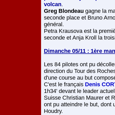
volcan
.
Greg Blondeau
gagne la man
seconde place et Bruno Arnol
général.
Petra Krausova est la premiè
seconde et Anja Kroll la troi
Dimanche 05/11 : 1ère ma
Les 84 pilotes ont pu décol
direction du Tour des Roches
d'une course au but composé
C'est le français
Denis CO
1h34' devant le leader actu
Suisse Christian Maurer et R
ont pu atteindre le but, dont
Houdry.