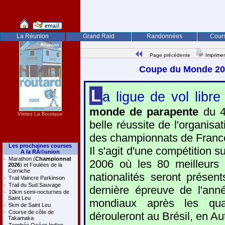
La Réunion
Grand Raid
Randonnées
Cours
Page précédente
Imprimer
Coupe du Monde 200
L
a ligue de vol libr
monde de parapente
du 4
Visitez La Boutique
belle réussite de l'organis
des championnats de France
Les prochaines courses
Il s'agit d'une compétition
A la RÃ©union
-
Marathon (
Championnat
2006 où les 80 meilleurs 
2026
) et Foulées de la
Corniche
nationalités seront présents
-
Trail Vaincre Parkinson
-
Trail du Sud Sauvage
dernière épreuve de l'année
-
10km semi-nocturnes de
Saint Leu
mondiaux après les qua
-
5km de Saint Leu
-
Course de côte de
dérouleront au Brésil, en Au
Takamaka