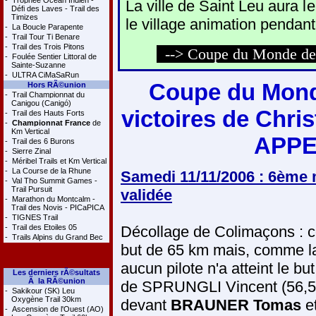
-
Trophée Océan Indien -
La ville de Saint Leu aura l
Défi des Laves - Trail des
Timizes
le village animation pendant
-
La Boucle Parapente
-
Trail Tour Ti Benare
-
Trail des Trois Pitons
--> Coupe du Monde de 
-
Foulée Sentier Littoral de
Sainte-Suzanne
-
ULTRA CiMaSaRun
Coupe du Monde
Hors RÃ©union
-
Trail Championnat du
Canigou (Canigó)
victoires de Chr
-
Trail des Hauts Forts
-
Championnat France
de
Km Vertical
APPE
-
Trail des 6 Burons
-
Sierre Zinal
-
Méribel Trails et Km Vertical
-
La Course de la Rhune
Samedi 11/11/2006 : 6ème
-
Val Tho Summit Games -
Trail Pursuit
validée
-
Marathon du Montcalm -
Trail des Novis - PICaPICA
-
TIGNES Trail
-
Trail des Etoiles 05
Décollage de Colimaçons : 
-
Trails Alpins du Grand Bec
but de 65 km mais, comme la 
aucun pilote n'a atteint le but
Les derniers rÃ©sultats
Ã la RÃ©union
de SPRUNGLI Vincent (56,
-
Sakikour (SK) Leu
Oxygène Trail 30km
devant
BRAUNER Tomas
et
-
Ascension de l'Ouest (AO)