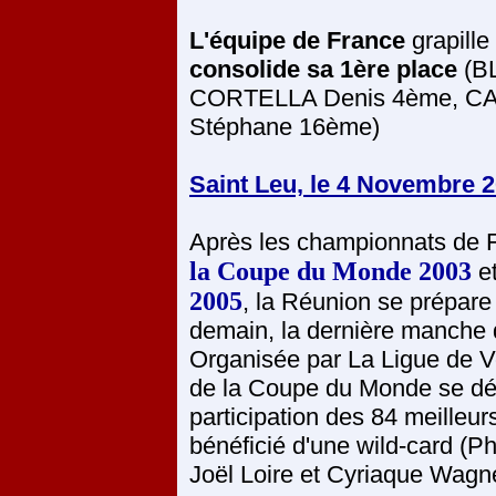
L'équipe de France
grapille
consolide sa 1ère place
(B
CORTELLA Denis 4ème, C
Stéphane 16ème)
Saint Leu, le 4 Novembre 
Après les championnats de 
la Coupe du Monde 2003
et
2005
, la Réunion se prépare 
demain, la dernière manche
Organisée par La Ligue de Vo
de la Coupe du Monde se dé
participation des 84 meilleu
bénéficié d'une wild-card (Ph
Joël Loire et Cyriaque Wagne