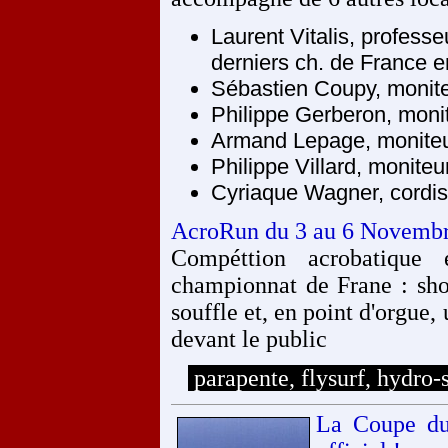
Laurent Vitalis, professe
derniers ch. de France 
Sébastien Coupy, monit
Philippe Gerberon, moni
Armand Lepage, moniteu
Philippe Villard, monite
Cyriaque Wagner, cordis
AcroRun du 3 au 6 Novemb
Compéttion acrobatique
championnat de Frane : sho
souffle et, en point d'orgue,
devant le public
parapente, flysurf, hydro-
La Coupe du