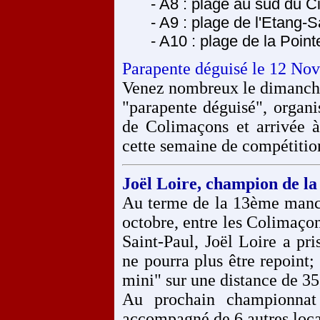
- A8 : plage au sud du 
- A9 : plage de l'Etang-S
- A10 : plage de la Poin
Parapente déguisé le 12 No
Venez nombreux le dimanche 
"parapente déguisé", organi
de Colimaçons et arrivée à
cette semaine de compétitio
Joël Loire, champion de l
Au terme de la 13ème manch
octobre, entre les Colimaçon
Saint-Paul, Joël Loire a pri
ne pourra plus être repoint; 
mini" sur une distance de 35
Au prochain championnat
accompagné de 6 autres loca