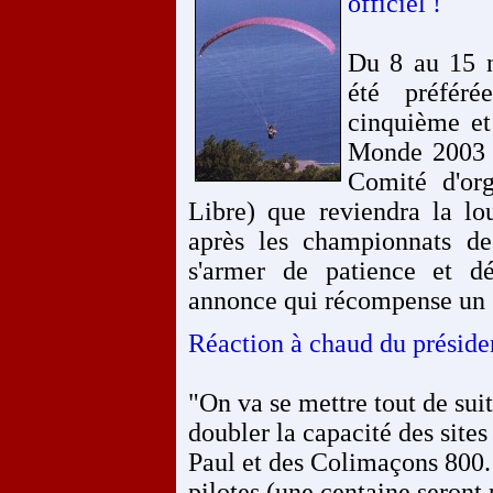
officiel !
Du 8 au 15 
été préféré
cinquième e
Monde 2003 d
Comité d'or
Libre) que reviendra la lo
après les championnats d
s'armer de patience et dé
annonce qui récompense un g
Réaction à chaud du présid
"On va se mettre tout de suite 
doubler la capacité des site
Paul et des Colimaçons 800. S
pilotes (une centaine seront