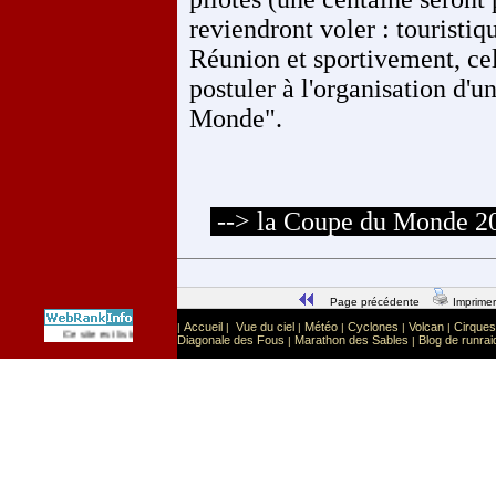
reviendront voler : touristiq
Réunion et sportivement, cel
postuler à l'organisation d'
Monde".
--> la Coupe du Monde 200
Page précédente
Imprimer
Accueil
Vue du ciel
Météo
Cyclones
Volcan
Cirques
|
|
|
|
|
|
Sport
Sports extrêmes
Ce site est listé dans la catégorie
:
Diagonale des Fous
Marathon des Sables
Blog de runrai
|
|