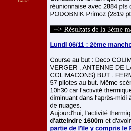
Contact
réunionnaise avec 2884 pts 
PODOBNIK Primoz (2819 pt
--> Résultats de la 3ème 
Lundi 06/11 : 2ème manch
Course au but : Deco COLI
VERGER , ANTENNE DE LA
COLIMACONS) BUT : FERME
57 pilotes au but. Même scéna
10h30 car l'activité thermiqu
diminuant dans l'après-midi 
de nuages.
Aujourd'hui, l'activité therm
d'atteindre 1600m
et d'avoi
partie de l'île y compris le