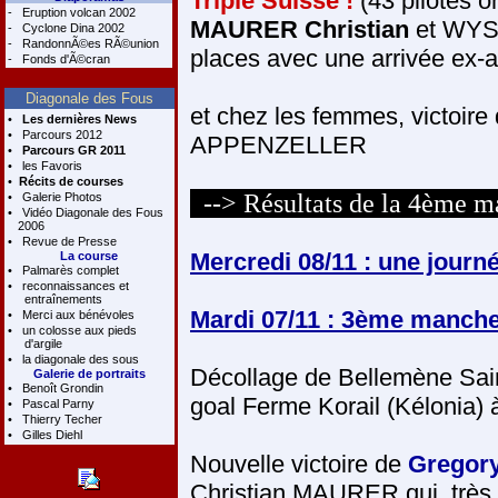
Triplé Suisse !
(43 pilotes on
-
Eruption volcan 2002
MAURER Christian
et WYSS
-
Cyclone Dina 2002
-
RandonnÃ©es RÃ©union
places avec une arrivée ex-
-
Fonds d'Ã©cran
Diagonale des Fous
et chez les femmes, victoire 
•
Les dernières News
•
Parcours 2012
APPENZELLER
•
Parcours GR 2011
•
les Favoris
•
Récits de courses
--> Résultats de la 4ème 
•
Galerie Photos
•
Vidéo Diagonale des Fous
2006
•
Revue de Presse
Mercredi 08/11 : une journé
La course
•
Palmarès complet
•
reconnaissances et
entraînements
Mardi 07/11 : 3ème manch
•
Merci aux bénévoles
•
un colosse aux pieds
d'argile
•
la diagonale des sous
Décollage de Bellemène Sain
Galerie de portraits
•
Benoît Grondin
goal Ferme Korail (Kélonia) 
•
Pascal Parny
•
Thierry Techer
•
Gilles Diehl
Nouvelle victoire de
Gregor
Christian MAURER qui, très r