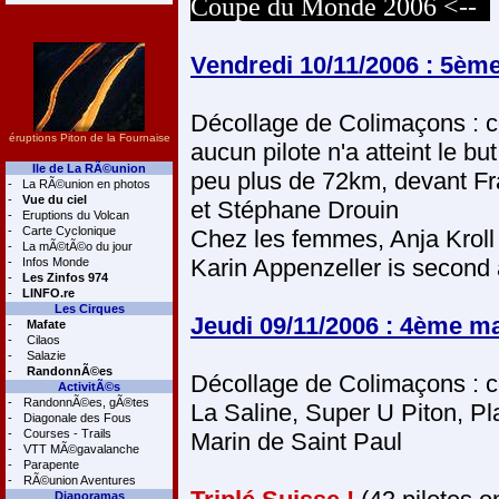
Coupe du Monde 2006 <--
Vendredi 10/11/2006 : 5èm
Décollage de Colimaçons : c
éruptions Piton de la Fournaise
aucun pilote n'a atteint le bu
Ile de La RÃ©union
peu plus de 72km, devant Fr
-
La RÃ©union en photos
-
Vue du ciel
et Stéphane Drouin
-
Eruptions du Volcan
-
Carte Cyclonique
Chez les femmes, Anja Kroll i
-
La mÃ©tÃ©o du jour
Karin Appenzeller is second a
-
Infos Monde
-
Les Zinfos 974
-
LINFO.re
Les Cirques
Jeudi 09/11/2006 : 4ème m
-
Mafate
-
Cilaos
-
Salazie
-
RandonnÃ©es
Décollage de Colimaçons : c
ActivitÃ©s
-
RandonnÃ©es, gÃ®tes
La Saline, Super U Piton, Pl
-
Diagonale des Fous
-
Courses - Trails
Marin de Saint Paul
-
VTT MÃ©gavalanche
-
Parapente
-
RÃ©union Aventures
Diaporamas