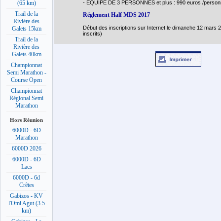
- EQUIPE DE 3 PERSONNES et plus : 990 euros /personn
(65 km)
Trail de la
Réglement Half MDS 2017
Rivière des
Début des inscriptions sur Internet le dimanche 12 mars 2
Galets 15km
inscrits)
Trail de la
Rivière des
Galets 40km
Championnat
Semi Marathon -
Course Open
Championnat
Régional Semi
Marathon
Hors Réunion
6000D - 6D
Marathon
6000D 2026
6000D - 6D
Lacs
6000D - 6d
Crêtes
Gabizos - KV
l'Omi Agut (3.5
km)