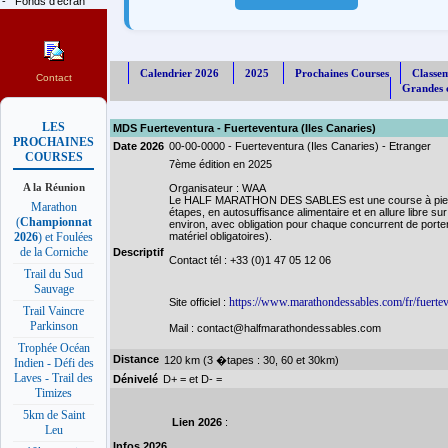
-
Fonds d'écran
Calendrier 2026
2025
Prochaines Courses
Classe
Contact
Grandes c
LES
MDS Fuerteventura - Fuerteventura (Iles Canaries)
PROCHAINES
Date 2026
00-00-0000 - Fuerteventura (Iles Canaries) - Etranger
COURSES
7ème édition en 2025
A la Réunion
Organisateur : WAA
Le HALF MARATHON DES SABLES est une course à pied,
Marathon
étapes, en autosuffisance alimentaire et en allure libre s
(
Championnat
environ, avec obligation pour chaque concurrent de porte
matériel obligatoires).
2026
) et Foulées
de la Corniche
Descriptif
Contact tél : +33 (0)1 47 05 12 06
Trail du Sud
Sauvage
https://www.marathondessables.com/fr/fuerte
Site officiel :
Trail Vaincre
Parkinson
Mail : contact@halfmarathondessables.com
Trophée Océan
Distance
120 km (3 �tapes : 30, 60 et 30km)
Indien - Défi des
Laves - Trail des
Dénivelé
D+ = et D- =
Timizes
5km de Saint
Lien 2026
:
Leu
Infos 2026