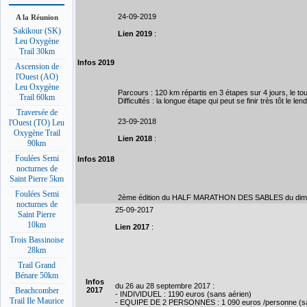
24-09-2019
A la Réunion
Sakikour (SK)
Lien 2019
:
Leu Oxygène
Trail 30km
Infos 2019
Ascension de
l'Ouest (AO)
Leu Oxygène
Parcours : 120 km répartis en 3 étapes sur 4 jours, le to
Trail 60km
Difficultés : la longue étape qui peut se finir très tôt le l
Traversée de
23-09-2018
l'Ouest (TO) Leu
Oxygène Trail
Lien 2018
:
90km
Foulées Semi
Infos 2018
nocturnes de
Saint Pierre 5km
Foulées Semi
2ème édition du HALF MARATHON DES SABLES du dima
nocturnes de
25-09-2017
Saint Pierre
10km
Lien 2017
:
Trois Bassinoise
28km
Trail Grand
Bénare 50km
Infos
du 26 au 28 septembre 2017 :
2017
Beachcomber
- INDIVIDUEL : 1190 euros (sans aérien)
Trail Ile Maurice
- EQUIPE DE 2 PERSONNES : 1 090 euros /personne (sa