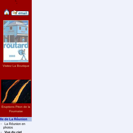
";
Visitez La Boutique
Eruptions Piton de la
Fournaise
Ile de La Réunion
-
La Réunion en
photos
-
Vue du ciel