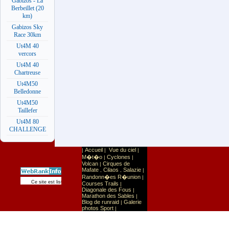
Gabizos - La
Berbeillet (20
km)
Gabizos Sky
Race 30km
Ut4M 40
vercors
Ut4M 40
Chartreuse
Ut4M50
Belledonne
Ut4M50
Taillefer
Ut4M 80
CHALLENGE
Accueil
Vue du ciel
|
|
|
M�t�o
Cyclones
|
|
Volcan
Cirques de
|
Mafate
Cilaos
Salazie
,
,
|
Randonn�es R�union
|
Sport
Sports extr�mes
Ce site est list� dans la cat�gorie
:
Courses Trails
|
Diagonale des Fous
|
Marathon des Sables
|
Blog de runraid
Galerie
|
photos Sport
|