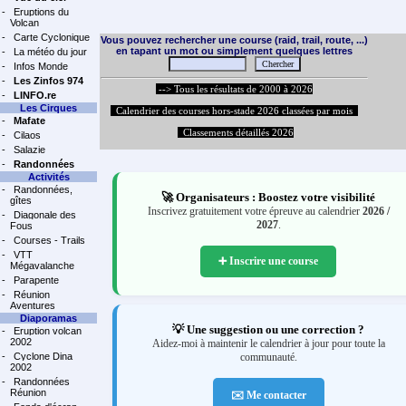
-
Eruptions du
Volcan
-
Carte Cyclonique
Vous pouvez rechercher une course (raid, trail, route, ...)
en tapant un mot ou simplement quelques lettres
-
La météo du jour
-
Infos Monde
-
Les Zinfos 974
--> Tous les résultats de 2000 à 2026
-
LINFO.re
Les Cirques
Calendrier des courses hors-stade 2026 classées par mois
-
Mafate
Classements détaillés 2026
-
Cilaos
-
Salazie
-
Randonnées
Activités
-
Randonnées,
🚀 Organisateurs : Boostez votre visibilité
gîtes
Inscrivez gratuitement votre épreuve au calendrier
2026 /
-
Diagonale des
2027
.
Fous
-
Courses - Trails
-
VTT
➕ Inscrire une course
Mégavalanche
-
Parapente
-
Réunion
Aventures
Diaporamas
💡 Une suggestion ou une correction ?
-
Eruption volcan
2002
Aidez-moi à maintenir le calendrier à jour pour toute la
-
Cyclone Dina
communauté.
2002
-
Randonnées
Réunion
✉️ Me contacter