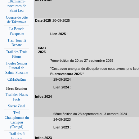
10km semi-
nocturnes de
Saint Leu
Course de côte
Date 2025
20-09-2025
de Takamaka
La Boucle
Parapente
Lien 2025
:
Trail Tour Ti
Benare
Infos
Trail des Trois
2025
Pitons
7ème édition du 20 au 27 septembre 2025
Foulée Sentier
Littoral de
"Cest avec une grande déception que nous avons pris la dé
Sainte-Suzanne
Fuerteventura 2025
."
CiMaSaRun
29-09-2024
Lien 2024
:
Hors Réunion
Trail des Hauts
Infos 2024
Forts
Sierre Zinal
Trail
6ème édition du 28 septembre au 3 octobre 2024
Championnat du
24-09-2023
Canigou
(Canigó)
Lien 2023
:
Trail des 6
Infos 2023
Burons