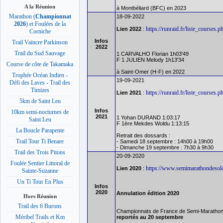
A la Réunion
à Montbéliard (BFC) en 2023
Marathon (
Championnat
18-09-2022
2026
) et Foulées de la
https://runraid.fr/liste_course
Lien 2022
:
Corniche
Infos
Trail Vaincre Parkinson
2022
Trail du Sud Sauvage
1 CARVALHO Florian 1h03'49
F 1 JULIEN Melody 1h13'34
Course de côte de Takamaka
à Saint-Omer (H-F) en 2022
Trophée Océan Indien -
19-09-2021
Défi des Laves - Trail des
Timizes
https://runraid.fr/liste_course
Lien 2021
:
5km de Saint Leu
Infos
10km semi-nocturnes de
2021
1 Yohan DURAND 1:03:17
Saint Leu
F 1ère Mekdes Woldu 1:13:15
La Boucle Parapente
Retrait des dossards :
Trail Tour Ti Benare
- Samedi 18 septembre : 14h00 à 19h00
- Dimanche 19 septembre : 7h30 à 9h30
Trail des Trois Pitons
20-09-2020
Foulée Sentier Littoral de
https://www.semimarathondesolo
Lien 2020
:
Sainte-Suzanne
Un Ti Tour En Plus
Infos
2020
Annulation édition 2020
Hors Réunion
Trail des 6 Burons
Championnats de France de Semi-Marathon,
Méribel Trails et Km
reportés au 20 septembre