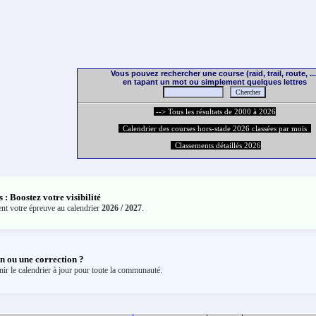
Vous pouvez rechercher une course (raid, trail, route, ...
en tapant un mot ou simplement quelques lettres
--> Tous les résultats de 2000 à 2026
Calendrier des courses hors-stade 2026 classées par mois
Classements détaillés 2026
: Boostez votre visibilité
ent votre épreuve au calendrier
2026 / 2027
.
n ou une correction ?
ir le calendrier à jour pour toute la communauté.