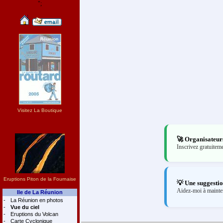
";
Visitez La Boutique
🚀 Organisateurs 
Inscrivez gratuitem
Eruptions Piton de la Fournaise
💡 Une suggestio
Aidez-moi à mainten
Ile de La Réunion
-
La Réunion en photos
-
Vue du ciel
-
Eruptions du Volcan
-
Carte Cyclonique