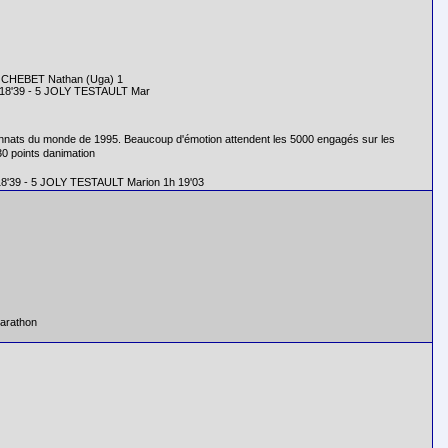
 5 CHEBET Nathan (Uga) 1
 18'39 - 5 JOLY TESTAULT Mar
ionnats du monde de 1995. Beaucoup d'émotion attendent les 5000 engagés sur les
0 points danimation
8'39 - 5 JOLY TESTAULT Marion 1h 19'03
marathon