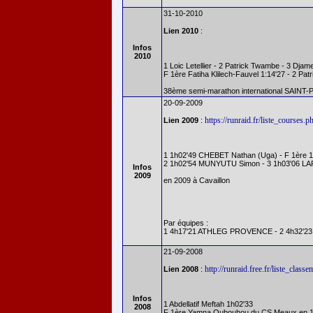
31-10-2010
Lien 2010
:
Infos
2010
1 Loic Letellier - 2 Patrick Twambe - 3 Djame
F 1ère Fatiha Klilech-Fauvel 1:14'27 - 2 Pat
38ème semi-marathon international SAINT-P
20-09-2009
https://runraid.fr/liste_course
Lien 2009
:
1 1h02'49 CHEBET Nathan (Uga) - F 1ère 
2 1h02'54 MUNYUTU Simon - 3 1h03'06 
Infos
2009
en 2009 à Cavaillon
Par équipes :
1 4h17'21 ATHLEG PROVENCE - 2 4h32'2
21-09-2008
http://runraid.free.fr/liste_cla
Lien 2008
:
Infos
1 Abdellatif Meftah 1h02'33
2008
F 1ère Yamna Oubouhou du CS Meaux en 1