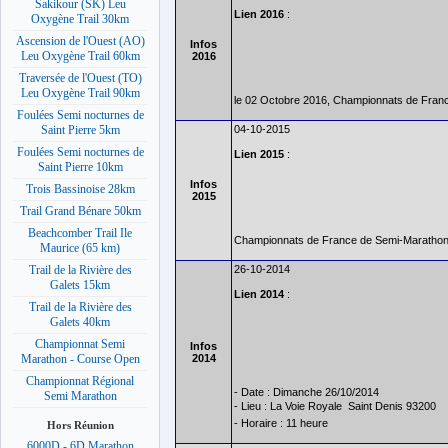
Sakikour (SK) Leu
Lien 2016
:
Oxygène Trail 30km
Ascension de l'Ouest (AO)
Infos
Leu Oxygène Trail 60km
2016
Traversée de l'Ouest (TO)
Leu Oxygène Trail 90km
le 02 Octobre 2016, Championnats de Fran
Foulées Semi nocturnes de
04-10-2015
Saint Pierre 5km
Foulées Semi nocturnes de
Lien 2015
:
Saint Pierre 10km
Infos
Trois Bassinoise 28km
2015
Trail Grand Bénare 50km
Beachcomber Trail Ile
Championnats de France de Semi-Marathon à
Maurice (65 km)
26-10-2014
Trail de la Rivière des
Galets 15km
Lien 2014
:
Trail de la Rivière des
Galets 40km
Championnat Semi
Infos
2014
Marathon - Course Open
Championnat Régional
- Date : Dimanche 26/10/2014
Semi Marathon
- Lieu : La Voie Royale  Saint Denis 93200
- Horaire : 11 heure
Hors Réunion
6000D - 6D Marathon