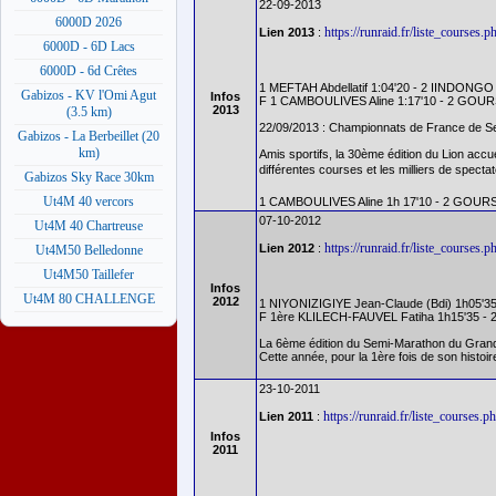
22-09-2013
6000D 2026
https://runraid.fr/liste_course
Lien 2013
:
6000D - 6D Lacs
6000D - 6d Crêtes
1 MEFTAH Abdellatif 1:04'20 - 2 IINDONGO
Gabizos - KV l'Omi Agut
Infos
F 1 CAMBOULIVES Aline 1:17'10 - 2 GOURS
2013
(3.5 km)
22/09/2013 : Championnats de France de Se
Gabizos - La Berbeillet (20
km)
Amis sportifs, la 30ème édition du Lion ac
différentes courses et les milliers de spect
Gabizos Sky Race 30km
Ut4M 40 vercors
1 CAMBOULIVES Aline 1h 17'10 - 2 GOURS 
07-10-2012
Ut4M 40 Chartreuse
https://runraid.fr/liste_course
Lien 2012
:
Ut4M50 Belledonne
Ut4M50 Taillefer
Infos
Ut4M 80 CHALLENGE
2012
1 NIYONIZIGIYE Jean-Claude (Bdi) 1h05'3
F 1ère KLILECH-FAUVEL Fatiha 1h15'35 - 
La 6ème édition du Semi-Marathon du Grand
Cette année, pour la 1ère fois de son hist
23-10-2011
https://runraid.fr/liste_course
Lien 2011
:
Infos
2011