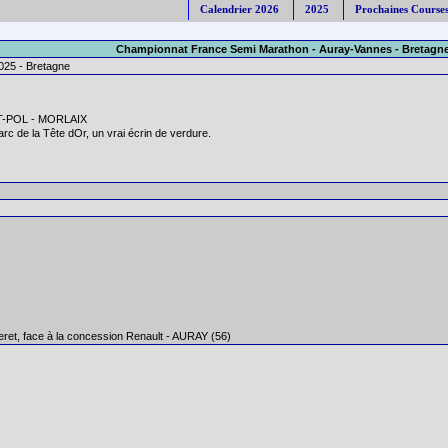
Calendrier 2026
2025
Prochaines Course
Championnat France Semi Marathon
- Auray-Vannes - Bretagne
025 - Bretagne
INT-POL - MORLAIX
rc de la Tête dOr, un vrai écrin de verdure.
eret, face à la concession Renault - AURAY (56)