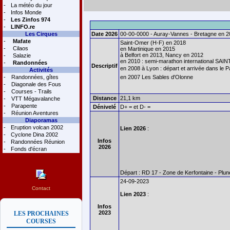
-
La météo du jour
-
Infos Monde
-
Les Zinfos 974
-
LINFO.re
Les Cirques
Date 2026
00-00-0000 - Auray-Vannes - Bretagne en 2
-
Mafate
Saint-Omer (H-F) en 2018
-
Cilaos
en Martinique en 2015
à Belfort en 2013, Nancy en 2012
-
Salazie
en 2010 : semi-marathon international SA
-
Randonnées
Descriptif
en 2008 à Lyon : départ et arrivée dans le Pa
Activités
-
Randonnées, gîtes
en 2007 Les Sables d'Olonne
-
Diagonale des Fous
-
Courses - Trails
Distance
21,1 km
-
VTT Mégavalanche
-
Parapente
Dénivelé
D+ = et D- =
-
Réunion Aventures
Diaporamas
-
Eruption volcan 2002
Lien 2026
:
-
Cyclone Dina 2002
Infos
-
Randonnées Réunion
2026
-
Fonds d'écran
Départ : RD 17 - Zone de Kerfontaine - Plun
24-09-2023
Contact
Lien 2023
:
Infos
2023
LES PROCHAINES
COURSES