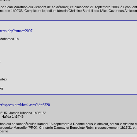
ce de Semi Marathon qui viennent de se dérouler, ce dimanche 21 septembre 2008, à Lyon
ovence en 1h02'33. Complétent le podium féminin Christine Bardelle de l'Ales Cevennes Athlet
ssements.php?annee=2007
 Mohamed 1h


dex

net/espaces.html/html.aspx?id=6320
EURI James Kibocha 1h03'15"
 Hafida 1h14'46
 qui se sont déroulés samedi 16 septembre à Roanne sous la chaleur, ont vu la victoire dan
arguerite Marseille (PRO), Christelle Daunay et Benedicte Robin (respectivement 1h16'31 et 1
par le