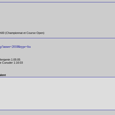
3h00 (Championnat et Course Open)
s.php?annee=2018&type=fra
enjamin 1:05:05
e Cunuder 1:16:03
lent