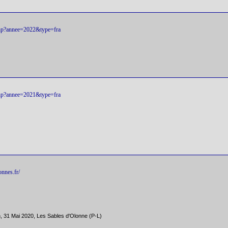
s.php?annee=2022&type=fra
s.php?annee=2021&type=fra
nnes.fr/
 31 Mai 2020, Les Sables d'Olonne (P-L)