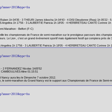
s.php?annee=2013&type=fra
 Ruben 1h 04'35 - 3 THEURI James kibocha 1h 04'43 - 4 DISI Dieudonne (Rwa) 1h 05'22 -
 Angelina 1h 17'56 - 3 LAUBERTIE Patricia 1h 18'05 - 4 HERBRETEAU CANTE Corinne 1h
mi Marathon - Belfort (F-C)
cueille les championnats de France de semi-marathon sur le prestigieux parcours des champ
ateurs. Le Lion , c'est un grand événement sportif mais également festif qui comptera près de 3
Angelina 1h 17'56 - 3 LAUBERTIE Patricia 1h 18'05 - 4 HERBRETEAU CANTE Corinne 1h 1
s.php?annee=2012&type=fra
5 - 2 FERNANDEZ Nicolas 1h05'52
2 CAMBOULIVES Aline 01:15:51
 Nancy aura lieu le Dimanche 7 octobre 2012.
oire, le semi-marathon du Grand Nancy est le support aux Championnats de France de Semi-
s.php?annee=2011&type=fra