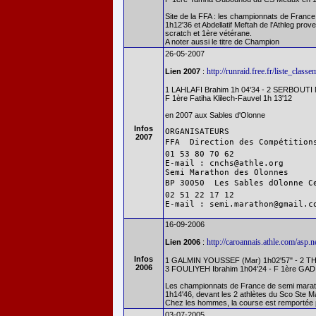
Site de la FFA : les championnats de Fran
1h12'36 et Abdellatif Meftah de l'Athleg pr
scratch et 1ère vétérane.
A noter aussi le titre de Champion
26-05-2007
http://runraid.free.fr/liste_cla
Lien 2007
:
1 LAHLAFI Brahim 1h 04'34 - 2 SERBOUTI
F 1ère Fatiha Klilech-Fauvel 1h 13'12
en 2007 aux Sables d'Olonne
Infos
ORGANISATEURS

2007
FFA  Direction des Compétitions
01 53 80 70 62 

E-mail : cnchs@athle.org

Semi Marathon des Olonnes

BP 30050  Les Sables dOlonne Ce
02 51 22 17 12

16-09-2006
http://caroannais.athle.com/asp.
Lien 2006
:
Infos
1 GALMIN YOUSSEF (Mar) 1h02'57" - 2 TH
2006
3 FOULIYEH Ibrahim 1h04'24 - F 1ère GADI
Les championnats de France de semi marathon
1h14'46, devant les 2 athlètes du Sco Ste M
Chez les hommes, la course est remportée 
03-07-2005