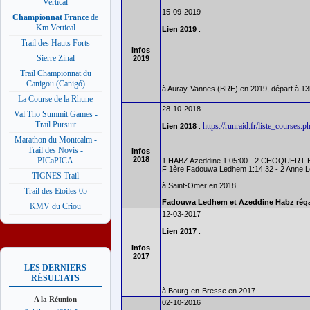
Vertical
15-09-2019
Championnat France
de
Km Vertical
Lien 2019
:
Trail des Hauts Forts
Infos
Sierre Zinal
2019
Trail Championnat du
Canigou (Canigó)
à Auray-Vannes (BRE) en 2019, départ à 1
La Course de la Rhune
28-10-2018
Val Tho Summit Games -
Trail Pursuit
https://runraid.fr/liste_course
Lien 2018
:
Marathon du Montcalm -
Trail des Novis -
Infos
2018
PICaPICA
1 HABZ Azeddine 1:05:00 - 2 CHOQUERT B
F 1ère Fadouwa Ledhem 1:14:32 - 2 Anne L
TIGNES Trail
à Saint-Omer en 2018
Trail des Etoiles 05
Fadouwa Ledhem et Azeddine Habz réga
KMV du Criou
12-03-2017
Lien 2017
:
Infos
2017
LES DERNIERS
RÉSULTATS
à Bourg-en-Bresse en 2017
A la Réunion
02-10-2016