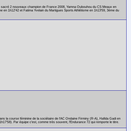
, ont sacré 2 nouveaux champion de France 2008, Yamna Oubouhou du CS Meaux en
isme en 1h12'42 et Fatima Yvelain du Martigues Sports Athlétisme en 1h13'59, 3ème du
s la course féminine de la sociétaire de l'AC Ondaine Firminy (R-A), Hafida Gadi en
h17'58). Par équipe c'est, comme très souvent, l'Endurance 72 qui remporte le titre.