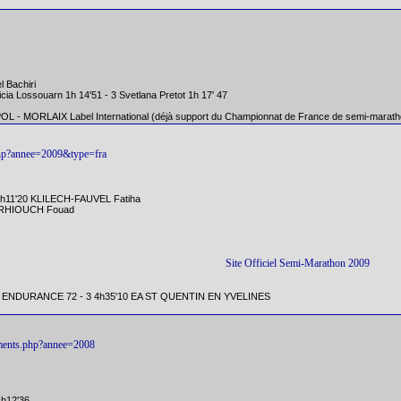
l Bachiri
ricia Lossouarn 1h 14'51 - 3 Svetlana Pretot 1h 17' 47
OL - MORLAIX Label International (déjà support du Championnat de France de semi-marath
s.php?annee=2009&type=fra
1h11'20 KLILECH-FAUVEL Fatiha
LARHIOUCH Fouad
Site Officiel Semi-Marathon 2009
3 ENDURANCE 72 - 3 4h35'10 EA ST QUENTIN EN YVELINES
ssements.php?annee=2008
h12'36