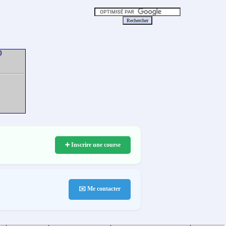
)
➕ Inscrire une course
✉️ Me contacter