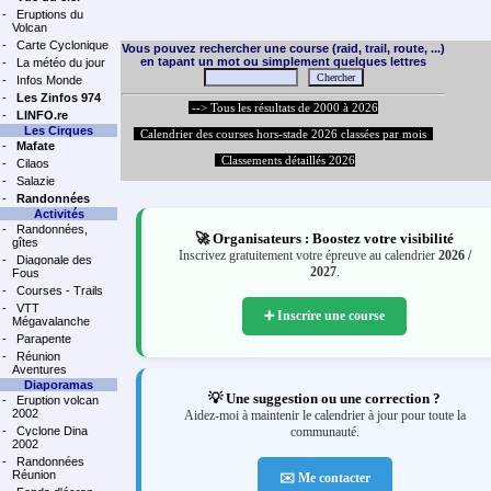
-
Eruptions du
Volcan
-
Carte Cyclonique
Vous pouvez rechercher une course (raid, trail, route, ...)
en tapant un mot ou simplement quelques lettres
-
La météo du jour
-
Infos Monde
-
Les Zinfos 974
--> Tous les résultats de 2000 à 2026
-
LINFO.re
Les Cirques
Calendrier des courses hors-stade 2026 classées par mois
-
Mafate
Classements détaillés 2026
-
Cilaos
-
Salazie
-
Randonnées
Activités
-
Randonnées,
🚀 Organisateurs : Boostez votre visibilité
gîtes
Inscrivez gratuitement votre épreuve au calendrier
2026 /
-
Diagonale des
2027
.
Fous
-
Courses - Trails
-
VTT
➕ Inscrire une course
Mégavalanche
-
Parapente
-
Réunion
Aventures
Diaporamas
💡 Une suggestion ou une correction ?
-
Eruption volcan
2002
Aidez-moi à maintenir le calendrier à jour pour toute la
-
Cyclone Dina
communauté.
2002
-
Randonnées
Réunion
✉️ Me contacter