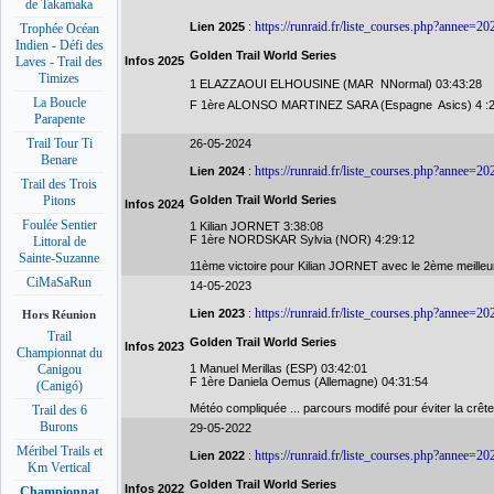
de Takamaka
https://runraid.fr/liste_courses.php?annee=2
Lien 2025
:
Trophée Océan
Indien - Défi des
Golden Trail World Series
Infos 2025
Laves - Trail des
Timizes
1 ELAZZAOUI ELHOUSINE (MAR  NNormal) 03:43:28
La Boucle
F 1ère ALONSO MARTINEZ SARA (Espagne  Asics) 4 :2
Parapente
Trail Tour Ti
26-05-2024
Benare
https://runraid.fr/liste_courses.php?annee=2
Lien 2024
:
Trail des Trois
Golden Trail World Series
Pitons
Infos 2024
Foulée Sentier
1 Kilian JORNET 3:38:08
F 1ère NORDSKAR Sylvia (NOR) 4:29:12
Littoral de
Sainte-Suzanne
11ème victoire pour Kilian JORNET avec le 2ème meilleur
CiMaSaRun
14-05-2023
https://runraid.fr/liste_courses.php?annee=2
Lien 2023
:
Hors Réunion
Trail
Golden Trail World Series
Infos 2023
Championnat du
1 Manuel Merillas (ESP) 03:42:01
Canigou
F 1ère Daniela Oemus (Allemagne) 04:31:54
(Canigó)
Météo compliquée ... parcours modifé pour éviter la crête 
Trail des 6
Burons
29-05-2022
Méribel Trails et
https://runraid.fr/liste_courses.php?annee=2
Lien 2022
:
Km Vertical
Golden Trail World Series
Infos 2022
Championnat