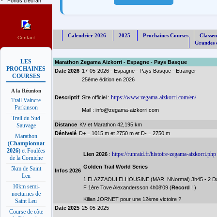
-
Fonds d'écran
Calendrier 2026
2025
Prochaines Courses
Classe
Contact
Grandes c
LES
Marathon Zegama Aizkorri - Espagne - Pays Basque
PROCHAINES
Date 2026
17-05-2026 - Espagne - Pays Basque - Etranger
COURSES
25ème édition en 2026
A la Réunion
https://www.zegama-aizkorri.com/en/
Descriptif
Site officiel :
Trail Vaincre
Parkinson
Mail : info@zegama-aizkorri.com
Trail du Sud
Distance
KV et Marathon 42,195 km
Sauvage
Dénivelé
D+ = 1015 m et 2750 m et D- = 2750 m
Marathon
(
Championnat
2026
) et Foulées
https://runraid.fr/histoire-zegama-aizkorri.php
Lien 2026
:
de la Corniche
Golden Trail World Series
5km de Saint
Infos 2026
Leu
1 ELAZZAOUI ELHOUSINE (MAR  NNormal) 3h45 - 2 Dani
10km semi-
F 1ère Tove Alexandersson 4h08'09 (
Record
! )
nocturnes de
Kilian JORNET pour une 12ème victoire ?
Saint Leu
Date 2025
25-05-2025
Course de côte