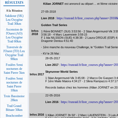
RÉSULTATS
Kilian JORNET
est annoncé au départ ... et 9ème victoire 
A la Réunion
27-05-2018
Sakikour (SK)
https://runraid.fr/liste_courses.php?annee=2018
Lien 2018
:
Leu Oxygène
Trail 30km
Golden Trail Series
Ascension de
Infos
1 Rémi BONNET (SUI) 3:53:56 - 2 Stian Angermund-Vik 3:55
l'Ouest (AO)
2018
3:56:18 - 4 Marc Lauenstein 3:59:15
Leu Oxygène
F 1 Ida NILSSON (SUE) 4:38:38 - 2 Laura ORGUE (ESP) 4:45
Dragomir Denisa 4:51:40
Trail 60km
Traversée de
- 1ère manche du nouveau Challenge, le "Golden Trail Serie
l'Ouest (TO) Leu
- KV le 26 Mai :
Oxygène Trail
28-05-2017
90km
https://runraid.fr/liste_courses.php?annee=2
Foulées Semi
Lien 2017
:
nocturnes de
Skyrunner World Series
Saint Pierre 5km
Infos 2017
1 Stian Angermund-Vik 3:45:08 - 2 Marco De Gasperi 3:4
Foulées Semi
F 1ère Maite Maiora 4:34:27 - 2 Silvia Rampazzo 4:37:17 
nocturnes de
Saint Pierre
Records battus chez les hommes (Kilian JORNET en 201
10km
22-05-2016
Trois Bassinoise
28km
https://runraid.fr/liste_courses.php?annee=2
Lien 2016
:
Trail Grand
Bénare 50km
Infos 2016
1 Kilian JORNET 3h 50' - 2 Marc LAUENSTEIN - 3 Lui
Beachcomber