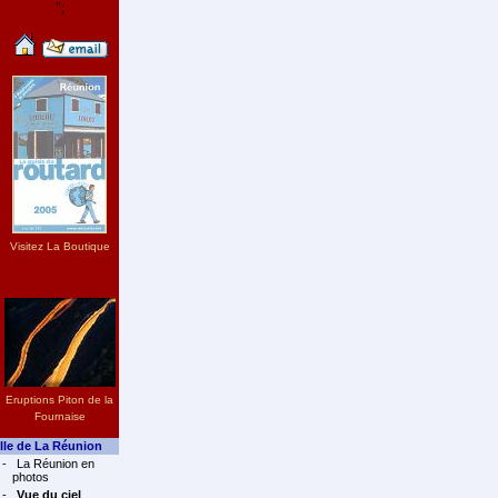
";
Visitez La Boutique
Eruptions Piton de la
Fournaise
Ile de La Réunion
-
La Réunion en
photos
-
Vue du ciel