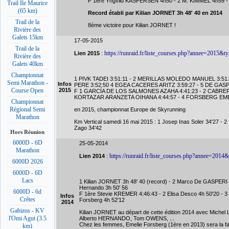
F 1ère Yngvild KASPERSEN 4h50 - 2 M. KIMMEL 4h59 
Trail Ile Maurice
(65 km)
Record établi par Kilian JORNET 3h 48' 40 en 2014
Trail de la
8ème victoire pour Kilian JORNET !
Rivière des
Galets 15km
17-05-2015
Trail de la
https://runraid.fr/liste_courses.php?annee=2015&t
Lien 2015
:
Rivière des
Galets 40km
Championnat
1 PIVK TADEI 3:51:11 - 2 MERILLAS MOLEDO MANUEL 3:51
Semi Marathon -
Infos
PERE 3:52:50 4 EGEA CACERES ARITZ 3:59:27 - 5 DE GAS
2015
Course Open
F 1 GARCÍA DE LOS SALMONES AZAHA 4:41:23 - 2 CABRERI
KORTAZAR ARANZETA OIHANA 4:44:57 - 4 FORSBERG EMEL
Championnat
Régional Semi
en 2015, championnat Europe de Skyrunning
Marathon
Km Vertical samedi 16 mai 2015 : 1 Josep Inas Soler 34'27 - 2 I
Zago 34'42
Hors Réunion
6000D - 6D
25-05-2014
Marathon
https://runraid.fr/liste_courses.php?annee=2014
Lien 2014
:
6000D 2026
6000D - 6D
Lacs
1 Kilian JORNET 3h 48' 40 (record) - 2 Marco De GASPERI 3h
Hernando 3h 50' 56
6000D - 6d
F 1ère Stevie KREMER 4:46:43 - 2 Elisa Desco 4h 50'20 - 3 
Infos
Crêtes
Forsberg 4h 52'12
2014
Gabizos - KV
Kilian JORNET au départ de cette édition 2014 avec Michel
l'Omi Agut (3.5
Alberto HERNANDO, Tom OWENS, ...
Chez les femmes, Emelie Forsberg (1ère en 2013) sera la fa
km)