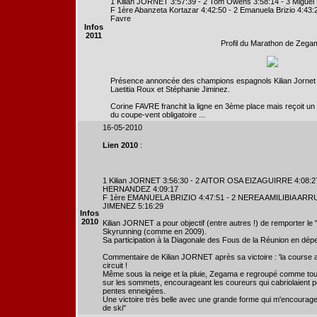
1 Kilian JORNET 3:57:39 - 2 Tom Owens 3:58:14 - 3 Miguel
F 1ère Abanzeta Kortazar 4:42:50 - 2 Emanuela Brizio 4:43:
Favre
Infos
2011
Profil du Marathon de Zega
Présence annoncée des champions espagnols Kilian Jornet e
Laetitia Roux et Stéphanie Jiminez.
Corine FAVRE franchit la ligne en 3ème place mais reçoit un
du coupe-vent obligatoire ...
16-05-2010
Lien 2010
:
1 Kilian JORNET 3:56:30 - 2 AITOR OSA EIZAGUIRRE 4:08:
HERNANDEZ 4:09:17
F 1ère EMANUELA BRIZIO 4:47:51 - 2 NEREA AMILIBIA ARRU
JIMENEZ 5:16:29
Infos
2010
Kilian JORNET a pour objectif (entre autres !) de remporter 
Skyrunning (comme en 2009).
Sa participation à la Diagonale des Fous de la Réunion en dépe
Commentaire de Kilian JORNET après sa victoire : 'la course av
circuit !
Même sous la neige et la pluie, Zegama e regroupé comme touj
sur les sommets, encourageant les coureurs qui cabriolaient p
pentes enneigées.
Une victoire très belle avec une grande forme qui m'encourage 
de ski"