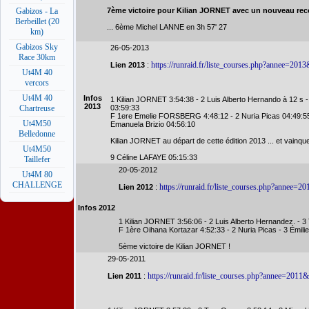
Gabizos - La
7ème victoire pour Kilian JORNET avec un nouveau recor
Berbeillet (20
... 6ème Michel LANNE en 3h 57' 27
km)
Gabizos Sky
26-05-2013
Race 30km
https://runraid.fr/liste_courses.php?annee=201
Lien 2013
:
Ut4M 40
vercors
Ut4M 40
Infos
1 Kilian JORNET 3:54:38 - 2 Luis Alberto Hernando à 12 s - 
2013
Chartreuse
03:59:33
F 1ere Emelie FORSBERG 4:48:12 - 2 Nuria Picas 04:49:55 
Ut4M50
Emanuela Brizio 04:56:10
Belledonne
Kilian JORNET au départ de cette édition 2013 ... et vainque
Ut4M50
9 Céline LAFAYE 05:15:33
Taillefer
20-05-2012
Ut4M 80
CHALLENGE
https://runraid.fr/liste_courses.php?annee=2
Lien 2012
:
Infos 2012
1 Kilian JORNET 3:56:06 - 2 Luis Alberto Hernandez. -
F 1ère Oihana Kortazar 4:52:33 - 2 Nuria Picas - 3 Émili
5ème victoire de Kilian JORNET !
29-05-2011
https://runraid.fr/liste_courses.php?annee=2011
Lien 2011
: