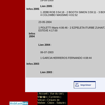
29-05-2005
Lien 2005
:
Infos 2005
1 JEBB ROB 3:54:18 - 2 BOOTH SIMON 3:59:11 - 3 BO
4 COLOMBO MASSIMO 4:01:52
23-05-2004
1 POLETTI Mario 4:06:46 - 2 EZPELETA ITURBE ZUHAIT
ESTEVE 4:17:00
Infos
2004
Lien 2004
:
06-07-2003
1 GARCIA HERREROS FERNANDO 4:08:44
Infos 2003
Lien 2003
:
Accueil
Vue du ciel
|
|
|
M�t�o
Cyclones
|
|
Volcan
Cirques de
|
Mafate
Cilaos
Salazie
,
,
|