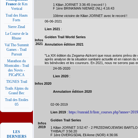
France
de Km
1 Kilian JORNET 3:36:45 (record ! )
F 1ère BRINKMAN NIENKE (NL) 4:16:43
Vertical
Trail des Hauts
10ème victoire de Kilian JORNET avec le record !
Forts
06-06-2021
Sierre Zinal
Lien 2021
:
La Course de la
Golden Trail World Series
Rhune
Infos
2021
Annulation édition 2021
Val Tho Summit
Games - Trail
Pursuit
"La XIX édition du Zegama-Aizkorri que nous avions prévu de c
après analyse de la situation sanitaire actuelle et en raison du
Marathon du
les bénévoles et les coureurs. En 2021, nous ne serons pas 
Montcalm - Trail
24-05-2020
des Novis -
PICaPICA
Lien 2020
:
TIGNES Trail
Infos 2020
Trails Alpins du
Annulation édition 2020
Grand Bec
Trail des Etoiles
05
02-06-2019
https://runraid.fr/liste_courses.php?annee=20
Lien 2019
:
Golden Trail Series
Infos
2019
1 Kilian JORNET 3:52:47 - 2 PRZEDWOJEWSKI BARTLOM
THIBAUT 3:56:20
LES
F 1ère DVERGSDAL Eli Anne (NOR) 4:36:06
DERNIERS