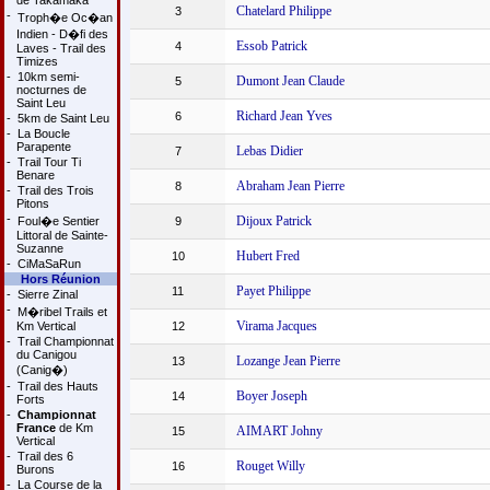
de Takamaka
Chatelard Philippe
3
-
Troph�e Oc�an
Indien - D�fi des
Essob Patrick
4
Laves - Trail des
Timizes
-
10km semi-
Dumont Jean Claude
5
nocturnes de
Saint Leu
Richard Jean Yves
6
-
5km de Saint Leu
-
La Boucle
Parapente
Lebas Didier
7
-
Trail Tour Ti
Benare
Abraham Jean Pierre
8
-
Trail des Trois
Pitons
-
Dijoux Patrick
Foul�e Sentier
9
Littoral de Sainte-
Suzanne
Hubert Fred
10
-
CiMaSaRun
Hors Réunion
Payet Philippe
11
-
Sierre Zinal
-
M�ribel Trails et
Virama Jacques
Km Vertical
12
-
Trail Championnat
du Canigou
Lozange Jean Pierre
13
(Canig�)
-
Trail des Hauts
Boyer Joseph
14
Forts
-
Championnat
France
de Km
AIMART Johny
15
Vertical
-
Trail des 6
Rouget Willy
16
Burons
-
La Course de la