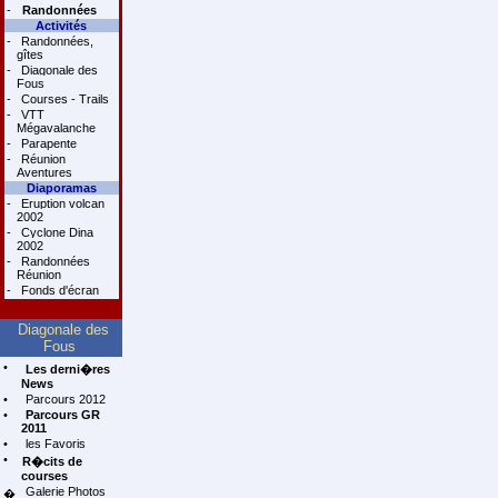
-
Randonnées
Activités
-
Randonnées,
gîtes
-
Diagonale des
Fous
-
Courses - Trails
-
VTT
Mégavalanche
-
Parapente
-
Réunion
Aventures
Diaporamas
-
Eruption volcan
2002
-
Cyclone Dina
2002
-
Randonnées
Réunion
-
Fonds d'écran
Diagonale des
Fous
•
Les derni�res
News
•
Parcours 2012
•
Parcours GR
2011
•
les Favoris
•
R�cits de
courses
Galerie Photos
�