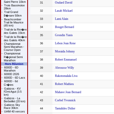
Saint Pierre 10km
Oudard David
31
-
Trois Bassinoise
28km
Lasab Mickael
32
-
Trail Grand
B�nare 50km
Lami Alain
33
-
Beachcomber
Trail Ile Maurice
(65 km)
Bouget Bernard
34
-
Trail de la Rivi�re
des Galets 15km
Grondin Yanis
35
-
Trail de la Rivi�re
des Galets 40km
Lebon Jean Rene
36
-
Championnat
Semi Marathon -
Course Open
Moraida Johnny
37
-
Championnat
R�gional Semi
Robert Emmanuel
38
Marathon
Hors Réunion
-
6000D - 6D
Abrousse Willy
39
Marathon
-
6000D 2026
Rakotomalala Liva
40
-
6000D - 6D Lacs
-
6000D - 6d
Robert Mathieu
41
Cr�tes
-
Gabizos - KV
l'Omi Agut (3.5
Mahave Jean Bernard
42
km)
-
Gabizos - La
Corbel Yvonnick
43
Berbeillet (20 km)
-
Gabizos Sky
Race 30km
Tantalides Didier
44
-
Ut4M 40 vercors