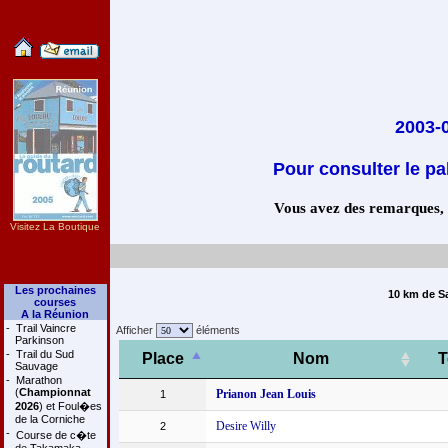
2003-
Pour consulter le pa
Vous avez des remarques, co
Visitez La Boutique
Les prochaines
10 km de Sa
courses
A la Réunion
-
Trail Vaincre
Afficher
éléments
Parkinson
-
Trail du Sud
Place
Nom
Sauvage
-
Marathon
(
Championnat
Prianon Jean Louis
1
2026
) et Foul�es
de la Corniche
Desire Willy
2
-
Course de c�te