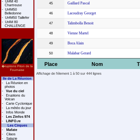
-
Ut4M 40
Gaillard Pascal
45
Chartreuse
-
Ut4M50
Lacoudray Georget
Belledonne
46
-
Ut4M50 Taillefer
-
Ut4M 80
Talimbolla Benoit
47
CHALLENGE
Vienne Martel
48
Boca Alain
49
Malabar Gerard
50
Place
Nom
�ruptions Piton de la
Fournaise
Affichage de l'élement 1 à 50 sur 444 lignes
Ile de La Réunion
-
La Réunion en
photos
-
Vue du ciel
-
Eruptions du
Volcan
-
Carte Cyclonique
-
La météo du jour
-
Infos Monde
-
Les Zinfos 974
-
LINFO.re
Les Cirques
-
Mafate
-
Cilaos
-
Salazie