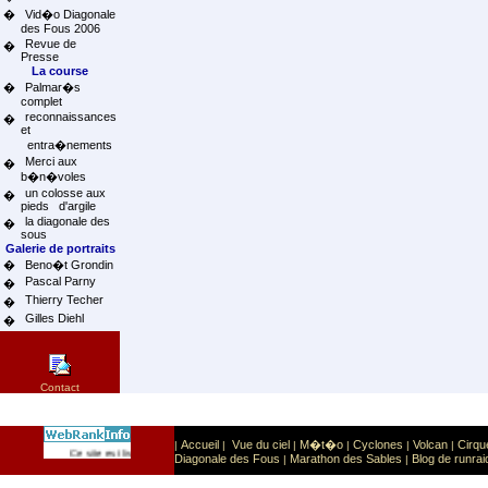
�
Vid�o Diagonale
des Fous 2006
Revue de
�
Presse
La course
�
Palmar�s
complet
reconnaissances
�
et
entra�nements
Merci aux
�
b�n�voles
un colosse aux
�
pieds d'argile
la diagonale des
�
sous
Galerie de portraits
�
Beno�t Grondin
Pascal Parny
�
Thierry Techer
�
Gilles Diehl
�
Contact
Accueil
Vue du ciel
M�t�o
Cyclones
Volcan
Cirqu
|
|
|
|
|
|
Sport
Sports extr�mes
Ce site est list� dans la cat�gorie
:
Diagonale des Fous
Marathon des Sables
Blog de runrai
|
|