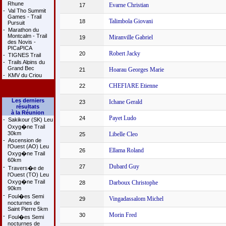
Rhune
Evarne Christian
17
-
Val Tho Summit
Games - Trail
Talimbola Giovani
18
Pursuit
-
Marathon du
Montcalm - Trail
Miranville Gabriel
19
des Novis -
PICaPICA
Robert Jacky
20
-
TIGNES Trail
-
Trails Alpins du
Grand Bec
Hoarau Georges Marie
21
-
KMV du Criou
CHEFIARE Etienne
22
Les derniers
Ichane Gerald
23
résultats
à la Réunion
Payet Ludo
24
-
Sakikour (SK) Leu
Oxyg�ne Trail
30km
Libelle Cleo
25
-
Ascension de
l'Ouest (AO) Leu
Ellama Roland
26
Oxyg�ne Trail
60km
Dubard Guy
27
-
Travers�e de
l'Ouest (TO) Leu
Oxyg�ne Trail
Darboux Christophe
28
90km
-
Foul�es Semi
Vingadassalom Michel
29
nocturnes de
Saint Pierre 5km
Morin Fred
30
-
Foul�es Semi
nocturnes de