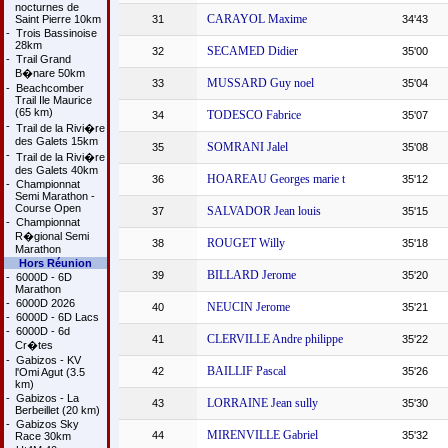
nocturnes de
CARAYOL Maxime
Saint Pierre 10km
31
34'43
-
Trois Bassinoise
28km
SECAMED Didier
32
35'00
-
Trail Grand
B�nare 50km
MUSSARD Guy noel
33
35'04
-
Beachcomber
Trail Ile Maurice
(65 km)
TODESCO Fabrice
34
35'07
-
Trail de la Rivi�re
des Galets 15km
SOMRANI Jalel
35
35'08
-
Trail de la Rivi�re
des Galets 40km
HOAREAU Georges marie t
36
35'12
-
Championnat
Semi Marathon -
Course Open
SALVADOR Jean louis
37
35'15
-
Championnat
R�gional Semi
ROUGET Willy
38
35'18
Marathon
Hors Réunion
BILLARD Jerome
39
35'20
-
6000D - 6D
Marathon
-
6000D 2026
NEUCIN Jerome
40
35'21
-
6000D - 6D Lacs
-
6000D - 6d
CLERVILLE Andre philippe
41
35'22
Cr�tes
-
Gabizos - KV
BAILLIF Pascal
42
35'26
l'Omi Agut (3.5
km)
-
Gabizos - La
LORRAINE Jean sully
43
35'30
Berbeillet (20 km)
-
Gabizos Sky
MIRENVILLE Gabriel
44
35'32
Race 30km