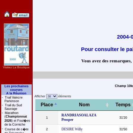
2004-
Pour consulter le pa
Vous avez des remarques, co
Visitez La Boutique
Champ 10km 
Les prochaines
courses
A la Réunion
Afficher
éléments
-
Trail Vaincre
Parkinson
Place
Nom
Temps
-
Trail du Sud
Sauvage
-
Marathon
RANDRIASOALAZA
(
Championnat
1
31'20
Prosper
2026
) et Foul�es
de la Corniche
-
DESIRE Willy
Course de c�te
2
31'50