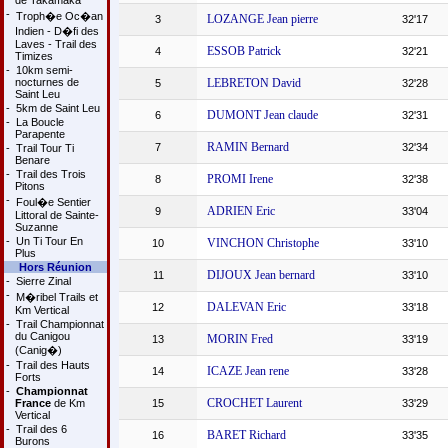
de Takamaka
-
Troph�e Oc�an
LOZANGE Jean pierre
3
32'17
Indien - D�fi des
Laves - Trail des
ESSOB Patrick
4
32'21
Timizes
-
10km semi-
nocturnes de
LEBRETON David
5
32'28
Saint Leu
-
5km de Saint Leu
DUMONT Jean claude
6
32'31
-
La Boucle
Parapente
RAMIN Bernard
7
32'34
-
Trail Tour Ti
Benare
-
Trail des Trois
PROMI Irene
8
32'38
Pitons
-
Foul�e Sentier
ADRIEN Eric
9
33'04
Littoral de Sainte-
Suzanne
-
Un Ti Tour En
VINCHON Christophe
10
33'10
Plus
Hors Réunion
DIJOUX Jean bernard
11
33'10
-
Sierre Zinal
-
M�ribel Trails et
DALEVAN Eric
12
33'18
Km Vertical
-
Trail Championnat
du Canigou
MORIN Fred
13
33'19
(Canig�)
-
Trail des Hauts
ICAZE Jean rene
14
33'28
Forts
-
Championnat
CROCHET Laurent
France
de Km
15
33'29
Vertical
-
Trail des 6
BARET Richard
16
33'35
Burons