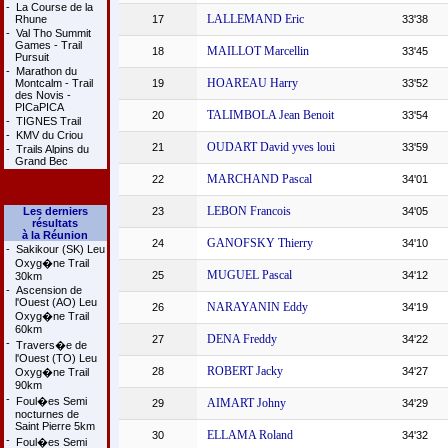
-
La Course de la
LALLEMAND Eric
Rhune
17
33'38
-
Val Tho Summit
Games - Trail
MAILLOT Marcellin
18
33'45
Pursuit
-
Marathon du
HOAREAU Harry
Montcalm - Trail
19
33'52
des Novis -
PICaPICA
TALIMBOLA Jean Benoit
20
33'54
-
TIGNES Trail
-
KMV du Criou
OUDART David yves loui
21
33'59
-
Trails Alpins du
Grand Bec
MARCHAND Pascal
22
34'01
LEBON Francois
Les derniers
23
34'05
résultats
à la Réunion
GANOFSKY Thierry
24
34'10
-
Sakikour (SK) Leu
Oxyg�ne Trail
MUGUEL Pascal
25
34'12
30km
-
Ascension de
l'Ouest (AO) Leu
NARAYANIN Eddy
26
34'19
Oxyg�ne Trail
60km
DENA Freddy
27
34'22
-
Travers�e de
l'Ouest (TO) Leu
ROBERT Jacky
28
34'27
Oxyg�ne Trail
90km
-
Foul�es Semi
AIMART Johny
29
34'29
nocturnes de
Saint Pierre 5km
ELLAMA Roland
30
34'32
-
Foul�es Semi