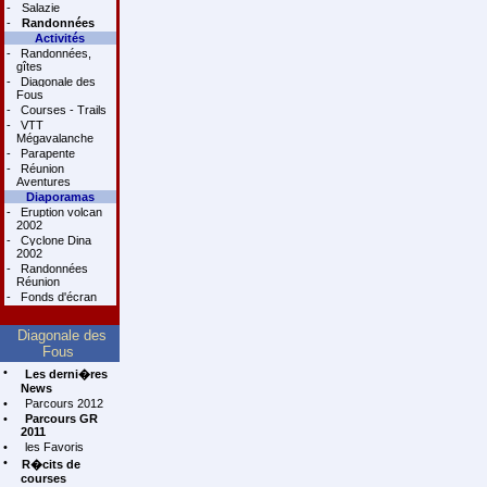
-
Salazie
-
Randonnées
Activités
-
Randonnées,
gîtes
-
Diagonale des
Fous
-
Courses - Trails
-
VTT
Mégavalanche
-
Parapente
-
Réunion
Aventures
Diaporamas
-
Eruption volcan
2002
-
Cyclone Dina
2002
-
Randonnées
Réunion
-
Fonds d'écran
Diagonale des
Fous
•
Les derni�res
News
•
Parcours 2012
•
Parcours GR
2011
•
les Favoris
•
R�cits de
courses