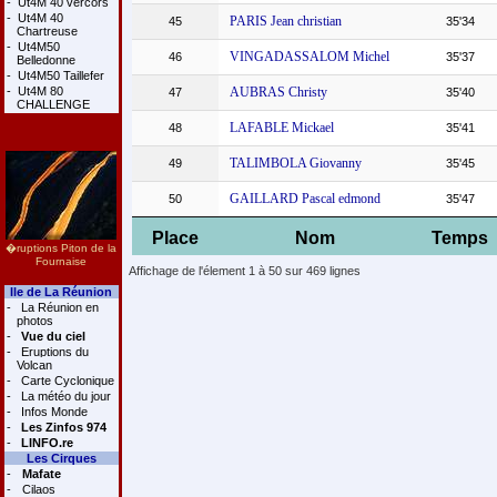
-
Ut4M 40 vercors
-
Ut4M 40
PARIS Jean christian
45
35'34
Chartreuse
-
Ut4M50
VINGADASSALOM Michel
46
35'37
Belledonne
-
Ut4M50 Taillefer
-
Ut4M 80
AUBRAS Christy
47
35'40
CHALLENGE
LAFABLE Mickael
48
35'41
TALIMBOLA Giovanny
49
35'45
GAILLARD Pascal edmond
50
35'47
Place
Nom
Temps
�ruptions Piton de la
Fournaise
Affichage de l'élement 1 à 50 sur 469 lignes
Ile de La Réunion
-
La Réunion en
photos
-
Vue du ciel
-
Eruptions du
Volcan
-
Carte Cyclonique
-
La météo du jour
-
Infos Monde
-
Les Zinfos 974
-
LINFO.re
Les Cirques
-
Mafate
-
Cilaos