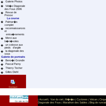
Galerie Photos
�
�
Vid�o Diagonale
des Fous 2006
Revue de
�
Presse
La course
�
Palmar�s
complet
reconnaissances
�
et
entra�nements
Merci aux
�
b�n�voles
un colosse aux
�
pieds d'argile
la diagonale des
�
sous
Galerie de portraits
�
Beno�t Grondin
Pascal Parny
�
Thierry Techer
�
Gilles Diehl
�
Contact
Accueil
Vue du ciel
M�t�o
Cyclones
Volcan
Cirqu
|
|
|
|
|
|
Sport
Sports extr�mes
Ce site est list� dans la cat�gorie
:
Diagonale des Fous
Marathon des Sables
Blog de runrai
|
|