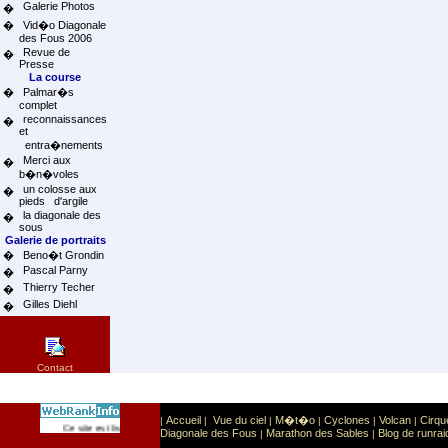
Galerie Photos
�
�
Vid�o Diagonale
des Fous 2006
Revue de
�
Presse
La course
�
Palmar�s
complet
reconnaissances
�
et
entra�nements
Merci aux
�
b�n�voles
un colosse aux
�
pieds d'argile
la diagonale des
�
sous
Galerie de portraits
�
Beno�t Grondin
Pascal Parny
�
Thierry Techer
�
Gilles Diehl
�
Contact
Accueil
Vue du ciel
M�t�o
Cyclones
Volcan
Cirqu
|
|
|
|
|
|
Sport
Sports extr�mes
Ce site est list� dans la cat�gorie
:
Diagonale des Fous
Marathon des Sables
Blog de runrai
|
|