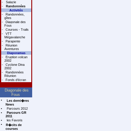
-
Salazie
-
Randonnées
Activités
-
Randonnées,
gîtes
-
Diagonale des
Fous
-
Courses - Trails
-
VTT
Mégavalanche
-
Parapente
-
Réunion
Aventures
Diaporamas
-
Eruption volcan
2002
-
Cyclone Dina
2002
-
Randonnées
Réunion
-
Fonds d'écran
Diagonale des
Fous
•
Les derni�res
News
•
Parcours 2012
•
Parcours GR
2011
•
les Favoris
•
R�cits de
courses