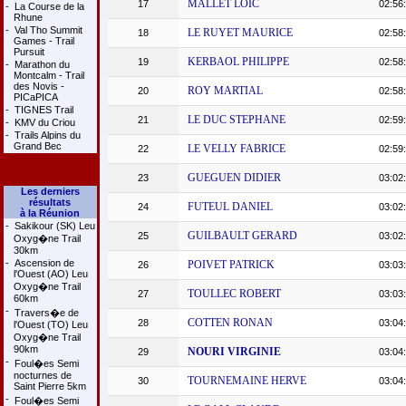
MALLET LOIC
17
02:56
-
La Course de la
Rhune
-
Val Tho Summit
LE RUYET MAURICE
18
02:58
Games - Trail
Pursuit
KERBAOL PHILIPPE
19
02:58
-
Marathon du
Montcalm - Trail
des Novis -
ROY MARTIAL
20
02:58
PICaPICA
-
TIGNES Trail
LE DUC STEPHANE
21
02:59
-
KMV du Criou
-
Trails Alpins du
Grand Bec
LE VELLY FABRICE
22
02:59
GUEGUEN DIDIER
23
03:02
Les derniers
résultats
FUTEUL DANIEL
24
03:02
à la Réunion
-
Sakikour (SK) Leu
GUILBAULT GERARD
25
03:02
Oxyg�ne Trail
30km
-
Ascension de
POIVET PATRICK
26
03:03
l'Ouest (AO) Leu
Oxyg�ne Trail
TOULLEC ROBERT
27
03:03
60km
-
Travers�e de
COTTEN RONAN
28
03:04
l'Ouest (TO) Leu
Oxyg�ne Trail
90km
NOURI VIRGINIE
29
03:04
-
Foul�es Semi
nocturnes de
TOURNEMAINE HERVE
30
03:04
Saint Pierre 5km
-
Foul�es Semi