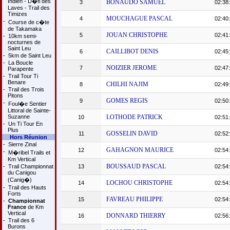
Indien - D�fi des
BONAUDO SAMUEL
3
02:38
Laves - Trail des
Timizes
MOUCHAGUE PASCAL
4
02:40
-
Course de c�te
de Takamaka
JOUAN CHRISTOPHE
5
02:41
-
10km semi-
nocturnes de
Saint Leu
CAILLIBOT DENIS
6
02:45
-
5km de Saint Leu
-
La Boucle
NOIZIER JEROME
7
02:47
Parapente
-
Trail Tour Ti
Benare
CHILHI NAJIM
8
02:49
-
Trail des Trois
Pitons
GOMES REGIS
9
02:50
-
Foul�e Sentier
Littoral de Sainte-
Suzanne
LOTHODE PATRICK
10
02:51
-
Un Ti Tour En
Plus
GOSSELIN DAVID
11
02:52
Hors Réunion
-
Sierre Zinal
GAHAGNON MAURICE
12
02:54
-
M�ribel Trails et
Km Vertical
BOUSSAUD PASCAL
-
Trail Championnat
13
02:54
du Canigou
(Canig�)
LOCHOU CHRISTOPHE
14
02:54
-
Trail des Hauts
Forts
FAVREAU PHILIPPE
15
02:54
-
Championnat
France
de Km
Vertical
DONNARD THIERRY
16
02:56
-
Trail des 6
Burons