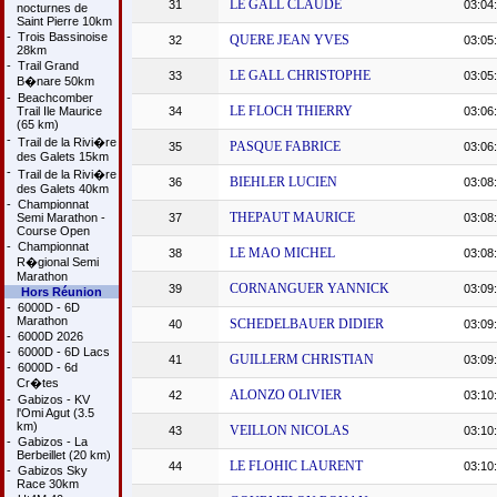
LE GALL CLAUDE
31
03:04
nocturnes de
Saint Pierre 10km
-
Trois Bassinoise
QUERE JEAN YVES
32
03:05
28km
-
Trail Grand
LE GALL CHRISTOPHE
33
03:05
B�nare 50km
-
Beachcomber
LE FLOCH THIERRY
Trail Ile Maurice
34
03:06
(65 km)
-
Trail de la Rivi�re
PASQUE FABRICE
35
03:06
des Galets 15km
-
Trail de la Rivi�re
BIEHLER LUCIEN
36
03:08
des Galets 40km
-
Championnat
THEPAUT MAURICE
Semi Marathon -
37
03:08
Course Open
-
Championnat
LE MAO MICHEL
38
03:08
R�gional Semi
Marathon
CORNANGUER YANNICK
39
03:09
Hors Réunion
-
6000D - 6D
Marathon
SCHEDELBAUER DIDIER
40
03:09
-
6000D 2026
-
6000D - 6D Lacs
GUILLERM CHRISTIAN
41
03:09
-
6000D - 6d
Cr�tes
ALONZO OLIVIER
42
03:10
-
Gabizos - KV
l'Omi Agut (3.5
km)
VEILLON NICOLAS
43
03:10
-
Gabizos - La
Berbeillet (20 km)
LE FLOHIC LAURENT
44
03:10
-
Gabizos Sky
Race 30km