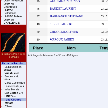
-
Ut4M 40 vercors
GOURMELON RONAN
45
03:12
-
Ut4M 40
Chartreuse
BAUDET LAURENT
46
03:12
-
Ut4M50
Belledonne
HARMANCIJ STEPHANE
-
Ut4M50 Taillefer
47
03:13
-
Ut4M 80
CHALLENGE
SIBIRIL GILBERT
48
03:13
CHEVALME OLIVIER
49
03:13
WAROUX FABIEN
50
03:13
Place
Nom
Tem
�ruptions Piton de la
Affichage de l'élement 1 à 50 sur 410 lignes
Fournaise
Ile de La Réunion
-
La Réunion en
photos
-
Vue du ciel
-
Eruptions du
Volcan
-
Carte Cyclonique
-
La météo du jour
-
Infos Monde
-
Les Zinfos 974
-
LINFO.re
Les Cirques
-
Mafate
-
Cilaos