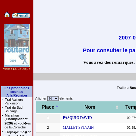
2007-0
Pour consulter le pa
Vous avez des remarques, co
Visitez La Boutique
Trail du Bo
Les prochaines
courses
A la Réunion
Afficher
éléments
-
Trail Vaincre
Parkinson
Place
Nom
Tem
-
Trail du Sud
Sauvage
-
Marathon
PASQUIO DAVID
1
02:27
(
Championnat
2026
) et Foul�es
de la Corniche
MALLET SYLVAIN
2
02:38
-
Troph�e Oc�an