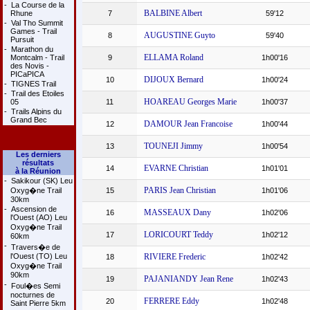
-
La Course de la
BALBINE Albert
Rhune
7
59'12
-
Val Tho Summit
Games - Trail
AUGUSTINE Guyto
8
59'40
Pursuit
-
Marathon du
ELLAMA Roland
Montcalm - Trail
9
1h00'16
des Novis -
PICaPICA
DIJOUX Bernard
10
1h00'24
-
TIGNES Trail
-
Trail des Etoiles
HOAREAU Georges Marie
05
11
1h00'37
-
Trails Alpins du
Grand Bec
DAMOUR Jean Francoise
12
1h00'44
TOUNEJI Jimmy
13
1h00'54
Les derniers
résultats
EVARNE Christian
14
1h01'01
à la Réunion
-
Sakikour (SK) Leu
PARIS Jean Christian
Oxyg�ne Trail
15
1h01'06
30km
-
Ascension de
MASSEAUX Dany
16
1h02'06
l'Ouest (AO) Leu
Oxyg�ne Trail
LORICOURT Teddy
17
1h02'12
60km
-
Travers�e de
l'Ouest (TO) Leu
RIVIERE Frederic
18
1h02'42
Oxyg�ne Trail
90km
PAJANIANDY Jean Rene
19
1h02'43
-
Foul�es Semi
nocturnes de
FERRERE Eddy
20
1h02'48
Saint Pierre 5km