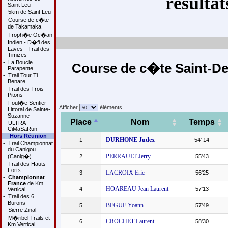
résultat
Saint Leu
-
5km de Saint Leu
-
Course de c�te
de Takamaka
-
Troph�e Oc�an
Indien - D�fi des
Laves - Trail des
Timizes
-
La Boucle
Course de c�te Saint-De
Parapente
-
Trail Tour Ti
Benare
-
Trail des Trois
Pitons
-
Foul�e Sentier
Afficher
éléments
Littoral de Sainte-
Suzanne
Place
Nom
Temps
-
ULTRA
CiMaSaRun
Hors Réunion
DURHONE Judex
1
54' 14
-
Trail Championnat
du Canigou
PERRAULT Jerry
(Canig�)
2
55'43
-
Trail des Hauts
Forts
LACROIX Eric
3
56'25
-
Championnat
France
de Km
HOAREAU Jean Laurent
4
57'13
Vertical
-
Trail des 6
Burons
BEGUE Yoann
5
57'49
-
Sierre Zinal
-
M�ribel Trails et
CROCHET Laurent
6
58'30
Km Vertical