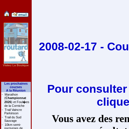
2008-02-17 - Cou
Visitez La Boutique
Les prochaines
Pour consulter
courses
A la Réunion
-
Marathon
cliqu
(
Championnat
2026
) et Foul�es
de la Corniche
-
Trail Vaincre
Parkinson
Vous avez des rem
-
Trail du Sud
Sauvage
-
10km semi-
nocturnes de