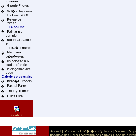
courses
Galerie Photos
�
�
Vid�o Diagonale
des Fous 2006
Revue de
�
Presse
La course
�
Palmar�s
complet
reconnaissances
�
et
entra�nements
Merci aux
�
b�n�voles
un colosse aux
�
pieds d'argile
la diagonale des
�
sous
Galerie de portraits
�
Beno�t Grondin
Pascal Parny
�
Thierry Techer
�
Gilles Diehl
�
Contact
Accueil
Vue du ciel
M�t�o
Cyclones
Volcan
Cirqu
|
|
|
|
|
|
Sport
Sports extr�mes
Ce site est list� dans la cat�gorie
:
Diagonale des Fous
Marathon des Sables
Blog de runrai
|
|