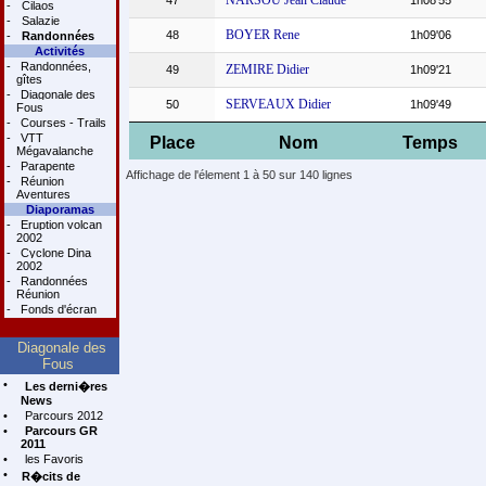
NARSOU Jean Claude
47
1h08'55
-
Cilaos
-
Salazie
BOYER Rene
48
1h09'06
-
Randonnées
Activités
-
Randonnées,
ZEMIRE Didier
49
1h09'21
gîtes
-
Diagonale des
SERVEAUX Didier
50
1h09'49
Fous
-
Courses - Trails
-
VTT
Place
Nom
Temps
Mégavalanche
-
Parapente
Affichage de l'élement 1 à 50 sur 140 lignes
-
Réunion
Aventures
Diaporamas
-
Eruption volcan
2002
-
Cyclone Dina
2002
-
Randonnées
Réunion
-
Fonds d'écran
Diagonale des
Fous
•
Les derni�res
News
•
Parcours 2012
•
Parcours GR
2011
•
les Favoris
•
R�cits de