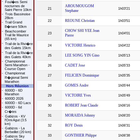
-
Foul�es Semi
AROUMOUGOM
nocturnes de
21
1h03'21
Saint Pierre 10km
Stephane
-
Trois Bassinoise
28km
REOUNE Christian
22
1h03'51
-
Trail Grand
B�nare 50km
CHOW SHI YEE Jean
-
Beachcomber
23
1h04'01
Trail Ile Maurice
Pierre
(65 km)
-
Trail de la Rivi�re
VICTOIRE Henrico
24
1h04'22
des Galets 15km
-
Trail de la Rivi�re
LEE SONG YIN Gino
25
1h05'13
des Galets 40km
-
Championnat
Semi Marathon -
CADET Jose
26
1h05'33
Course Open
-
Championnat
FELICIEN Dominique
27
1h05'35
R�gional Semi
Marathon
GOMES Andre
28
1h05'44
Hors Réunion
-
6000D - 6D
Marathon
VICTOIRE Yves
29
1h05'49
-
6000D 2026
-
6000D - 6D Lacs
ROBERT Jean Claude
30
1h06'16
-
6000D - 6d
Cr�tes
MORAIDA Johnny
31
1h06'20
-
Gabizos - KV
l'Omi Agut (3.5
km)
ROY Denis
32
1h06'31
-
Gabizos - La
Berbeillet (20 km)
GONTHIER Phlippe
33
1h06'38
-
Gabizos Sky