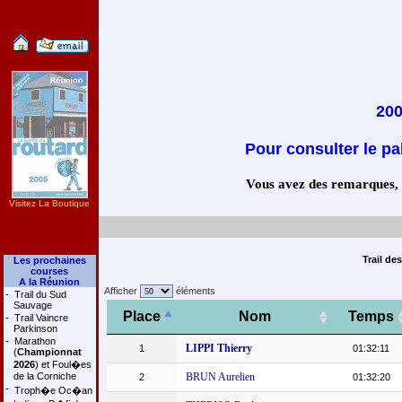
200
Pour consulter le pa
Vous avez des remarques, co
Visitez La Boutique
Trail de
Les prochaines
courses
A la Réunion
Afficher
éléments
-
Trail du Sud
Sauvage
Place
Nom
Temps
-
Trail Vaincre
Parkinson
-
Marathon
LIPPI Thierry
1
01:32:11
(
Championnat
2026
) et Foul�es
de la Corniche
BRUN Aurelien
2
01:32:20
-
Troph�e Oc�an