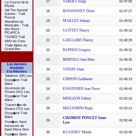
VERDET Serge
17
01:47:05
-
La Course de la
Rhune
-
Val Tho Summit
BOSSONNEY Denis
18
01:47:27
Games - Trail
Pursuit
MAILLET Johnny
19
01:48:02
-
Marathon du
Montcalm - Trail
des Novis -
GUITTET Thierry
20
01:48:16
PICaPICA
-
TIGNES Trail
GAILLARD Thierry
21
01:48:29
-
KMV du Criou
-
Trails Alpins du
Grand Bec
RAPHOZ Gregory
22
01:48:32
BERTOLO Jean Marc
23
01:48:35
Les derniers
résultats
VOISIN Alain
24
01:48:54
à la Réunion
-
Sakikour (SK) Leu
CHIPON Guillaume
25
01:49:13
Oxyg�ne Trail
30km
-
Ascension de
ESSONNIER Jean Pierre
26
01:49:45
l'Ouest (AO) Leu
Oxyg�ne Trail
MINGEON Fabien
27
01:50:10
60km
-
Travers�e de
MIGLIORINI Regis
28
01:50:21
l'Ouest (TO) Leu
Oxyg�ne Trail
90km
CHAMIOT PONCET Anne
29
01:50:44
-
Foul�es Semi
Lyse
nocturnes de
Saint Pierre 5km
KUASHEV Martin
30
01:50:45
-
Foul�es Semi