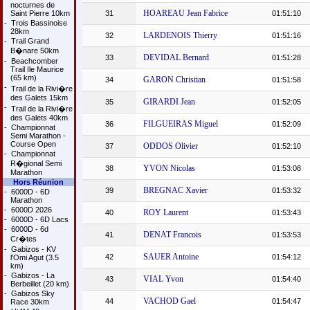
nocturnes de
HOAREAU Jean Fabrice
Saint Pierre 10km
31
01:51:10
-
Trois Bassinoise
28km
LARDENOIS Thierry
32
01:51:16
-
Trail Grand
B�nare 50km
DEVIDAL Bernard
33
01:51:28
-
Beachcomber
Trail Ile Maurice
(65 km)
GARON Christian
34
01:51:58
-
Trail de la Rivi�re
des Galets 15km
GIRARDI Jean
35
01:52:05
-
Trail de la Rivi�re
des Galets 40km
FILGUEIRAS Miguel
36
01:52:09
-
Championnat
Semi Marathon -
Course Open
ODDOS Olivier
37
01:52:10
-
Championnat
R�gional Semi
YVON Nicolas
38
01:53:08
Marathon
Hors Réunion
BREGNAC Xavier
39
01:53:32
-
6000D - 6D
Marathon
-
6000D 2026
ROY Laurent
40
01:53:43
-
6000D - 6D Lacs
-
6000D - 6d
DENAT Francois
41
01:53:53
Cr�tes
-
Gabizos - KV
SAUER Antoine
42
01:54:12
l'Omi Agut (3.5
km)
-
Gabizos - La
VIAL Yvon
43
01:54:40
Berbeillet (20 km)
-
Gabizos Sky
VACHOD Gael
44
01:54:47
Race 30km