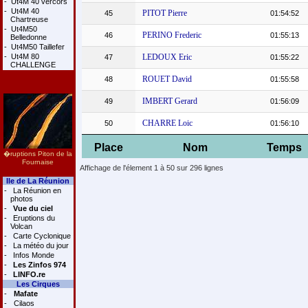
-
Ut4M 40 vercors
-
Ut4M 40
PITOT Pierre
45
01:54:52
Chartreuse
-
Ut4M50
PERINO Frederic
46
01:55:13
Belledonne
-
Ut4M50 Taillefer
-
Ut4M 80
LEDOUX Eric
47
01:55:22
CHALLENGE
ROUET David
48
01:55:58
IMBERT Gerard
49
01:56:09
CHARRE Loic
50
01:56:10
Place
Nom
Temps
�ruptions Piton de la
Fournaise
Affichage de l'élement 1 à 50 sur 296 lignes
Ile de La Réunion
-
La Réunion en
photos
-
Vue du ciel
-
Eruptions du
Volcan
-
Carte Cyclonique
-
La météo du jour
-
Infos Monde
-
Les Zinfos 974
-
LINFO.re
Les Cirques
-
Mafate
-
Cilaos