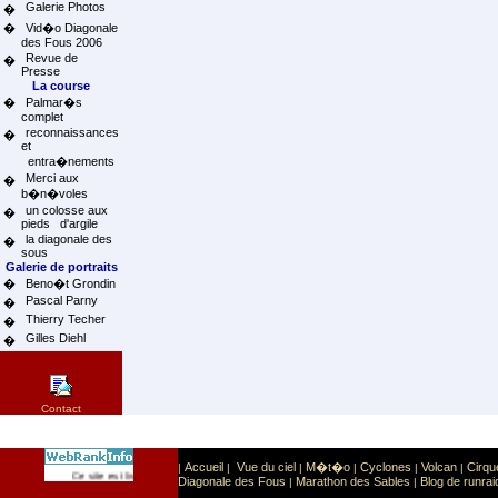
Galerie Photos
�
�
Vid�o Diagonale
des Fous 2006
Revue de
�
Presse
La course
�
Palmar�s
complet
reconnaissances
�
et
entra�nements
Merci aux
�
b�n�voles
un colosse aux
�
pieds d'argile
la diagonale des
�
sous
Galerie de portraits
�
Beno�t Grondin
Pascal Parny
�
Thierry Techer
�
Gilles Diehl
�
Contact
Accueil
Vue du ciel
M�t�o
Cyclones
Volcan
Cirqu
|
|
|
|
|
|
Sport
Sports extr�mes
Ce site est list� dans la cat�gorie
:
Diagonale des Fous
Marathon des Sables
Blog de runrai
|
|