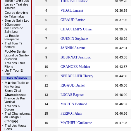
Indien - D�fi des
THERISO Frederic
3
01:32:26
Laves - Trail des
Timizes
VIDAL Laurent
4
01:36:58
-
Course de c�te
de Takamaka
GIBAUD Patrice
5
01:37:05
-
5km de Saint Leu
-
10km semi-
nocturnes de
CHAUTEMPS Olivier
6
01:39:59
Saint Leu
-
La Boucle
QUENIN Stephane
7
01:40:29
Parapente
-
Trail Tour Ti
Benare
JANNIN Antoine
8
01:42:31
-
Foul�e Sentier
Littoral de Sainte-
BOURNAT Jean Luc
9
01:43:55
Suzanne
-
Trail des Trois
Pitons
GRANGER Mathieu
10
01:43:57
-
Un Ti Tour En
Plus
NERBOLLIER Thierry
11
01:44:30
Hors Réunion
-
M�ribel Trails et
RIGAUD Daniel
12
01:45:08
Km Vertical
-
Sierre Zinal
LUCAS Baptiste
-
Championnat
13
01:46:20
France
de Km
Vertical
MARTIN Bertrand
14
01:46:37
-
Trail des 6
Burons
PERROT Alain
-
Trail Championnat
15
01:46:56
du Canigou
(Canig�)
MATHIEU Guillaume
16
01:47:03
-
Trail des Hauts
Forts