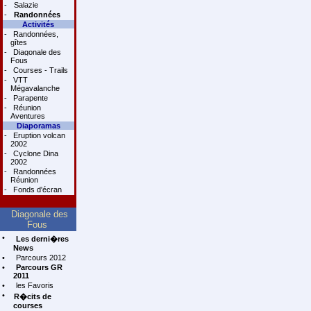
-
Salazie
-
Randonnées
Activités
-
Randonnées,
gîtes
-
Diagonale des
Fous
-
Courses - Trails
-
VTT
Mégavalanche
-
Parapente
-
Réunion
Aventures
Diaporamas
-
Eruption volcan
2002
-
Cyclone Dina
2002
-
Randonnées
Réunion
-
Fonds d'écran
Diagonale des
Fous
•
Les derni�res
News
•
Parcours 2012
•
Parcours GR
2011
•
les Favoris
•
R�cits de
courses