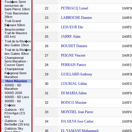
-
Foul�es Semi
nocturnes de
PETRIACQ Lionel
22
1h08'3
Saint Pierre 10km
-
Trois Bassinoise
28km
LABROCHE Damien
23
1h08'4
-
Trail Grand
B�nare 50km
LESUEUR Elie
24
1h08'5
-
Beachcomber
Trail Ile Maurice
JARRY Alain
(65 km)
25
1h08'5
-
Trail de la Rivi�re
des Galets 15km
BOUDET Damien
26
1h08'5
-
Trail de la Rivi�re
des Galets 40km
PEIGNE Vincent
27
1h09'1
-
Championnat
Semi Marathon -
PERRAIS Patrice
Course Open
28
1h09'2
-
Championnat
R�gional Semi
GUILLARD Anthony
29
1h09'3
Marathon
Hors Réunion
COURJAL Gildas
30
1h09'3
-
6000D - 6D
Marathon
-
6000D 2026
DI MARIA Julien
31
1h09'3
-
6000D - 6D Lacs
-
6000D - 6d
BOISCO Maxime
32
1h09'3
Cr�tes
-
Gabizos - KV
MONTIEL Jean Pierre
33
1h09'4
l'Omi Agut (3.5
km)
-
Gabizos - La
DA SILVA Jose Carlos
34
1h09'5
Berbeillet (20 km)
-
Gabizos Sky
EL YAMANI Mohammed
35
1h09'5