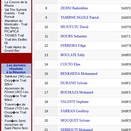
-
La Course de la
Rhune
ZIOINI Badreddine
8
1h05'5
-
Val Tho Summit
Games - Trail
Pursuit
TAMBWE NGOLE Patrick
9
1h06'0
-
Marathon du
Montcalm - Trail
MUNYUTU David
10
1h07'0
des Novis -
PICaPICA
-
TIGNES Trail
HOURS Sebastien
11
1h07'1
-
Trail des Etoiles
05
FERREIRA Filipe
12
1h07'3
-
Trails Alpins du
Grand Bec
BOULATE Eddy
13
1h08'0
COUTO Elias
14
1h08'0
Les derniers
résultats
à la Réunion
BENKHEDA Mohammed
15
1h08'0
-
Sakikour (SK) Leu
Oxyg�ne Trail
DURAND Sylvain
16
1h08'1
30km
-
Ascension de
l'Ouest (AO) Leu
BOUMAZA Mohamed
17
1h08'1
Oxyg�ne Trail
60km
VALENTI Stephane
18
1h08'1
-
Travers�e de
l'Ouest (TO) Leu
SARRAN Geoffroy
19
1h08'2
Oxyg�ne Trail
90km
-
MOUQUET Sylvain
20
1h08'2
Foul�es Semi
nocturnes de
Saint Pierre 5km
SERBOUTI Mohamed
21
1h08'2