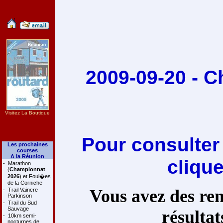
2009-09-20 - 
Visitez La Boutique
Pour consulter
Les prochaines
courses
A la Réunion
cliqu
-
Marathon
(
Championnat
2026
) et Foul�es
de la Corniche
Vous avez des rem
-
Trail Vaincre
Parkinson
-
Trail du Sud
Sauvage
résultat
-
10km semi-
nocturnes de