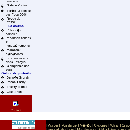
courses
Galerie Photos
�
�
Vid�o Diagonale
des Fous 2006
Revue de
�
Presse
La course
�
Palmar�s
complet
reconnaissances
�
et
entra�nements
Merci aux
�
b�n�voles
un colosse aux
�
pieds d'argile
la diagonale des
�
sous
Galerie de portraits
�
Beno�t Grondin
Pascal Parny
�
Thierry Techer
�
Gilles Diehl
�
Contact
Accueil
Vue du ciel
M�t�o
Cyclones
Volcan
Cirqu
|
|
|
|
|
|
Sport
Sports extr�mes
Ce site est list� dans la cat�gorie
:
Diagonale des Fous
Marathon des Sables
Blog de runrai
|
|