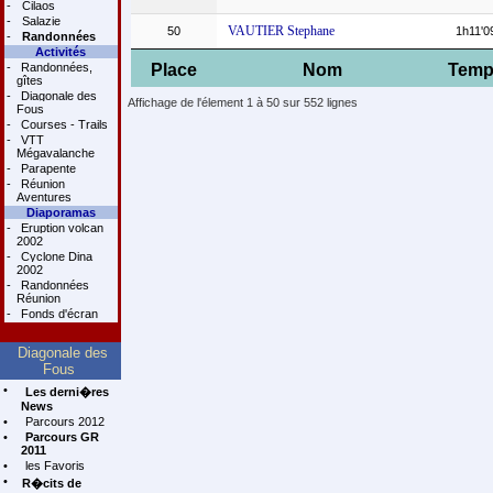
-
Cilaos
-
Salazie
VAUTIER Stephane
50
1h11'0
-
Randonnées
Activités
-
Randonnées,
Place
Nom
Temp
gîtes
-
Diagonale des
Affichage de l'élement 1 à 50 sur 552 lignes
Fous
-
Courses - Trails
-
VTT
Mégavalanche
-
Parapente
-
Réunion
Aventures
Diaporamas
-
Eruption volcan
2002
-
Cyclone Dina
2002
-
Randonnées
Réunion
-
Fonds d'écran
Diagonale des
Fous
•
Les derni�res
News
•
Parcours 2012
•
Parcours GR
2011
•
les Favoris
•
R�cits de