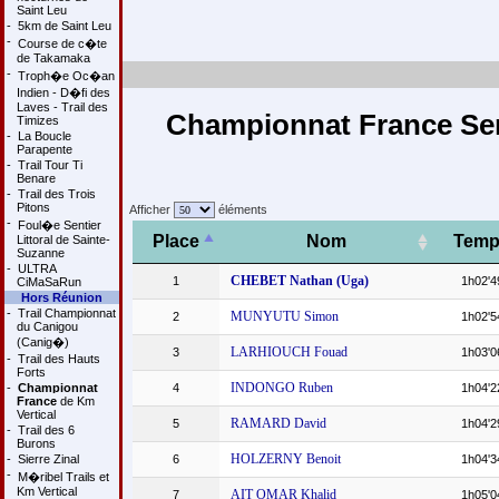
Saint Leu
-
5km de Saint Leu
-
Course de c�te
de Takamaka
-
Troph�e Oc�an
Indien - D�fi des
Laves - Trail des
Championnat France Sem
Timizes
-
La Boucle
Parapente
-
Trail Tour Ti
Benare
-
Trail des Trois
Pitons
Afficher
éléments
-
Foul�e Sentier
Place
Nom
Temp
Littoral de Sainte-
Suzanne
-
ULTRA
CHEBET Nathan (Uga)
1
1h02'4
CiMaSaRun
Hors Réunion
-
Trail Championnat
MUNYUTU Simon
2
1h02'5
du Canigou
(Canig�)
LARHIOUCH Fouad
3
1h03'0
-
Trail des Hauts
Forts
INDONGO Ruben
-
Championnat
4
1h04'2
France
de Km
Vertical
RAMARD David
5
1h04'2
-
Trail des 6
Burons
HOLZERNY Benoit
-
Sierre Zinal
6
1h04'3
-
M�ribel Trails et
Km Vertical
AIT OMAR Khalid
7
1h05'0