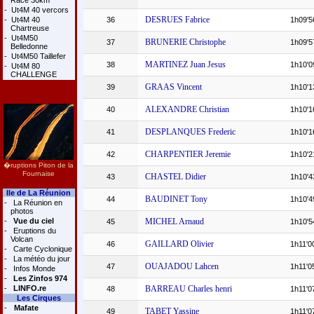
Race 30km
-
Ut4M 40 vercors
DESRUES Fabrice
-
Ut4M 40
36
1h09'5
Chartreuse
-
Ut4M50
BRUNERIE Christophe
37
1h09'5
Belledonne
-
Ut4M50 Taillefer
MARTINEZ Juan Jesus
38
1h10'0
-
Ut4M 80
CHALLENGE
GRAAS Vincent
39
1h10'1
ALEXANDRE Christian
40
1h10'1
DESPLANQUES Frederic
41
1h10'1
CHARPENTIER Jeremie
42
1h10'2
�ruptions Piton de la
Fournaise
CHASTEL Didier
43
1h10'4
Ile de La Réunion
BAUDINET Tony
44
1h10'4
-
La Réunion en
photos
-
Vue du ciel
MICHEL Arnaud
45
1h10'5
-
Eruptions du
Volcan
GAILLARD Olivier
46
1h11'0
-
Carte Cyclonique
-
La météo du jour
OUAJADOU Lahcen
47
1h11'0
-
Infos Monde
-
Les Zinfos 974
-
LINFO.re
BARREAU Charles henri
48
1h11'0
Les Cirques
-
Mafate
TABET Yassine
49
1h11'0