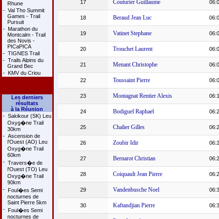
Couturier Guillaume
17
06:
Rhune
-
Val Tho Summit
Games - Trail
Beraud Jean Luc
18
06:
Pursuit
-
Marathon du
Vatinet Stephane
19
06:
Montcalm - Trail
des Novis -
PICaPICA
Trouchet Laurent
20
06:
-
TIGNES Trail
-
Trails Alpins du
Menant Christophe
21
06:
Grand Bec
-
KMV du Criou
Toussaint Pierre
22
06:
Montagnat Rentier Alexis
23
06:
Les derniers
résultats
à la Réunion
Bodiguel Raphael
24
06:
-
Sakikour (SK) Leu
Oxyg�ne Trail
Chalier Gilles
25
06:
30km
-
Ascension de
l'Ouest (AO) Leu
Zoubir Idir
26
06:
Oxyg�ne Trail
60km
Bernarot Christian
27
06:
-
Travers�e de
l'Ouest (TO) Leu
Coiquault Jean Pierre
28
06:
Oxyg�ne Trail
90km
-
Vandenbusche Noel
29
06:
Foul�es Semi
nocturnes de
Saint Pierre 5km
Kaftandjian Pierre
30
06:
-
Foul�es Semi
nocturnes de