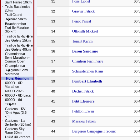
Pons Lionel
31
06:
Saint Pierre 10km
-
Trois Bassinoise
28km
Gravier Patrick
32
06:
-
Trail Grand
B�nare 50km
Penot Pascal
33
06:
-
Beachcomber
Trail Ile Maurice
Ottonelli Mickael
(65 km)
34
06:
-
Trail de la Rivi�re
des Galets 15km
Toualit Karim
35
06:
-
Trail de la Rivi�re
des Galets 40km
Baron Sandrine
36
06:
-
Championnat
Semi Marathon -
Chantron Jean Pierre
Course Open
37
06:
-
Championnat
R�gional Semi
Schneiderchen Klaus
38
06:
Marathon
Hors Réunion
Pombart Elisabeth
39
06:
-
6000D - 6D
Marathon
-
6000D 2026
Dechet Patrick
40
06:
-
6000D - 6D Lacs
-
6000D - 6d
Petit Eleonore
41
06:
Cr�tes
-
Gabizos - KV
Petillon Erwan
42
06:
l'Omi Agut (3.5
km)
-
Gabizos - La
Massieu Fabien
43
06:
Berbeillet (20 km)
-
Gabizos Sky
Bergeroo Campagne Frederic
44
06:
Race 30km
-
Ut4M 40 vercors