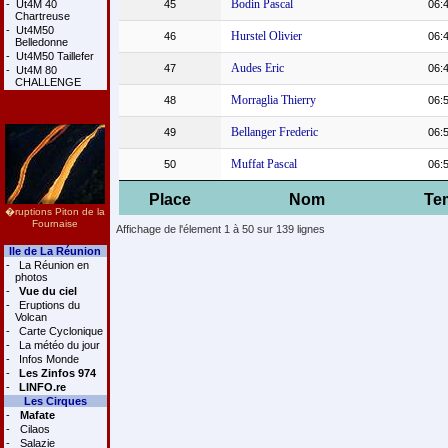
Bodin Pascal
-
Ut4M 40
45
06:
Chartreuse
-
Ut4M50
Hurstel Olivier
46
06:
Belledonne
-
Ut4M50 Taillefer
Audes Eric
47
06:
-
Ut4M 80
CHALLENGE
Morraglia Thierry
48
06:
Bellanger Frederic
49
06:
Muffat Pascal
50
06:
Place
Nom
Te
�ruptions Piton de la
Fournaise
Affichage de l'élement 1 à 50 sur 139 lignes
Ile de La Réunion
-
La Réunion en
photos
-
Vue du ciel
-
Eruptions du
Volcan
-
Carte Cyclonique
-
La météo du jour
-
Infos Monde
-
Les Zinfos 974
-
LINFO.re
Les Cirques
-
Mafate
-
Cilaos
-
Salazie