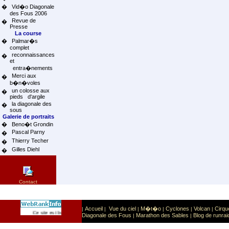
�
Vid�o Diagonale
des Fous 2006
Revue de
�
Presse
La course
�
Palmar�s
complet
reconnaissances
�
et
entra�nements
Merci aux
�
b�n�voles
un colosse aux
�
pieds d'argile
la diagonale des
�
sous
Galerie de portraits
�
Beno�t Grondin
Pascal Parny
�
Thierry Techer
�
Gilles Diehl
�
Contact
Accueil
Vue du ciel
M�t�o
Cyclones
Volcan
Cirqu
|
|
|
|
|
|
Sport
Sports extr�mes
Ce site est list� dans la cat�gorie
:
Diagonale des Fous
Marathon des Sables
Blog de runrai
|
|