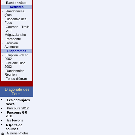
-
Randonnées
Activités
-
Randonnées,
gîtes
-
Diagonale des
Fous
-
Courses - Trails
-
VTT
Mégavalanche
-
Parapente
-
Réunion
Aventures
Diaporamas
-
Eruption volcan
2002
-
Cyclone Dina
2002
-
Randonnées
Réunion
-
Fonds d'écran
Diagonale des
Fous
•
Les derni�res
News
•
Parcours 2012
•
Parcours GR
2011
•
les Favoris
•
R�cits de
courses
Galerie Photos
�