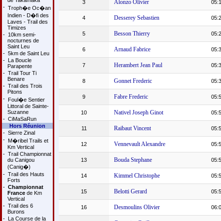
de Takamaka
Alonzo Olivier
3
05:
-
Troph�e Oc�an
Indien - D�fi des
Desserey Sebastien
4
05:
Laves - Trail des
Timizes
Besson Thierry
5
05:
-
10km semi-
nocturnes de
Saint Leu
Arnaud Fabrice
6
05:
-
5km de Saint Leu
-
La Boucle
Herambert Jean Paul
7
05:
Parapente
-
Trail Tour Ti
Benare
Gonnet Frederic
8
05:
-
Trail des Trois
Pitons
Fabre Frederic
9
05:
-
Foul�e Sentier
Littoral de Sainte-
Suzanne
Nativel Joseph Ginot
10
05:
-
CiMaSaRun
Hors Réunion
Raibaut Vincent
11
05:
-
Sierre Zinal
-
M�ribel Trails et
Vennevault Alexandre
12
05:
Km Vertical
-
Trail Championnat
Bouda Stephane
du Canigou
13
05:
(Canig�)
-
Trail des Hauts
Kimmel Christophe
14
05:
Forts
-
Championnat
Belotti Gerard
15
05:
France
de Km
Vertical
-
Trail des 6
Desmoulins Olivier
16
06:
Burons
-
La Course de la