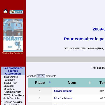
2009-0
Pour consulter le pa
Vous avez des remarques, co
Visitez La Boutique
Trail des M
Les prochaines
courses
A la Réunion
Afficher
éléments
-
Trail Vaincre
Parkinson
Place
Nom
Te
-
Trail du Sud
Sauvage
-
Marathon
Olivier Romain
1
04:
(
Championnat
2026
) et Foul�es
de la Corniche
Monfrin Nicolas
2
05:
-
Course de c�te