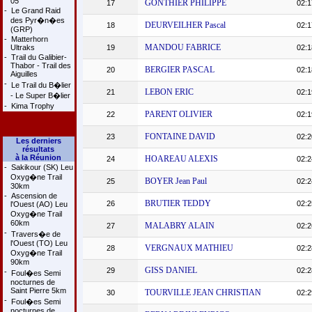
05
GONTHIER PHILIPPE
17
02:1
-
Le Grand Raid
des Pyr�n�es
DEURVEILHER Pascal
18
02:1
(GRP)
-
Matterhorn
MANDOU FABRICE
Ultraks
19
02:1
-
Trail du Galibier-
Thabor - Trail des
BERGIER PASCAL
20
02:1
Aiguilles
-
Le Trail du B�lier
LEBON ERIC
21
02:1
- Le Super B�lier
-
Kima Trophy
PARENT OLIVIER
22
02:1
FONTAINE DAVID
23
02:2
Les derniers
résultats
à la Réunion
HOAREAU ALEXIS
24
02:2
-
Sakikour (SK) Leu
Oxyg�ne Trail
BOYER Jean Paul
25
02:2
30km
-
Ascension de
BRUTIER TEDDY
26
02:2
l'Ouest (AO) Leu
Oxyg�ne Trail
60km
MALABRY ALAIN
27
02:2
-
Travers�e de
l'Ouest (TO) Leu
VERGNAUX MATHIEU
28
02:2
Oxyg�ne Trail
90km
GISS DANIEL
29
02:2
-
Foul�es Semi
nocturnes de
Saint Pierre 5km
TOURVILLE JEAN CHRISTIAN
30
02:2
-
Foul�es Semi
nocturnes de