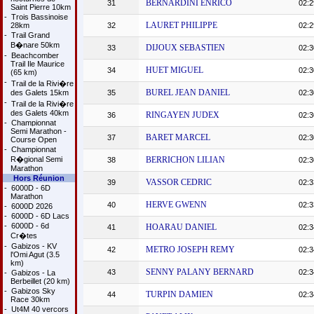
BERNARDINI ENRICO
31
02:2
Saint Pierre 10km
-
Trois Bassinoise
LAURET PHILIPPE
28km
32
02:2
-
Trail Grand
B�nare 50km
DIJOUX SEBASTIEN
33
02:3
-
Beachcomber
Trail Ile Maurice
HUET MIGUEL
34
02:3
(65 km)
-
Trail de la Rivi�re
BUREL JEAN DANIEL
des Galets 15km
35
02:3
-
Trail de la Rivi�re
des Galets 40km
RINGAYEN JUDEX
36
02:3
-
Championnat
Semi Marathon -
BARET MARCEL
37
02:3
Course Open
-
Championnat
R�gional Semi
BERRICHON LILIAN
38
02:3
Marathon
Hors Réunion
VASSOR CEDRIC
39
02:3
-
6000D - 6D
Marathon
HERVE GWENN
40
02:3
-
6000D 2026
-
6000D - 6D Lacs
-
6000D - 6d
HOARAU DANIEL
41
02:3
Cr�tes
-
Gabizos - KV
METRO JOSEPH REMY
42
02:3
l'Omi Agut (3.5
km)
SENNY PALANY BERNARD
43
02:3
-
Gabizos - La
Berbeillet (20 km)
-
Gabizos Sky
TURPIN DAMIEN
44
02:3
Race 30km
-
Ut4M 40 vercors