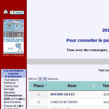
201
Pour consulter le pa
Vous avez des remarques, co
Visitez La Boutique
Trail Co
Les prochaines
courses
A la Réunion
Afficher
éléments
-
Trail Vaincre
Parkinson
Place
Nom
Te
-
Trail du Sud
Sauvage
-
Marathon
BAYARD GILLES
1
01:5
(
Championnat
2026
) et Foul�es
de la Corniche
LORICOURT TEDDY
2
02:0
-
Course de c�te