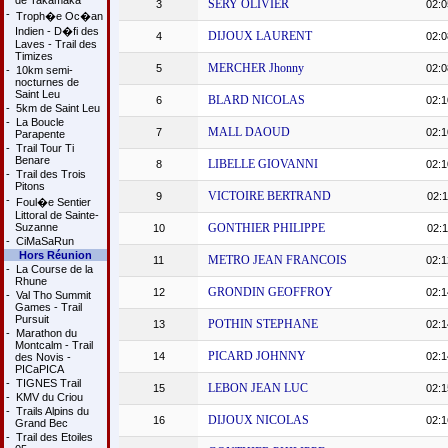
de Takamaka
SERY OLIVIER
3
02:0
-
Troph�e Oc�an
Indien - D�fi des
DIJOUX LAURENT
4
02:0
Laves - Trail des
Timizes
MERCHER Jhonny
5
02:0
-
10km semi-
nocturnes de
Saint Leu
BLARD NICOLAS
6
02:1
-
5km de Saint Leu
-
La Boucle
MALL DAOUD
7
02:1
Parapente
-
Trail Tour Ti
Benare
LIBELLE GIOVANNI
8
02:1
-
Trail des Trois
Pitons
VICTOIRE BERTRAND
9
02:1
-
Foul�e Sentier
Littoral de Sainte-
Suzanne
GONTHIER PHILIPPE
10
02:1
-
CiMaSaRun
Hors Réunion
METRO JEAN FRANCOIS
11
02:1
-
La Course de la
Rhune
GRONDIN GEOFFROY
12
02:1
-
Val Tho Summit
Games - Trail
Pursuit
POTHIN STEPHANE
13
02:1
-
Marathon du
Montcalm - Trail
PICARD JOHNNY
14
02:1
des Novis -
PICaPICA
-
TIGNES Trail
LEBON JEAN LUC
15
02:1
-
KMV du Criou
-
Trails Alpins du
DIJOUX NICOLAS
16
02:1
Grand Bec
-
Trail des Etoiles