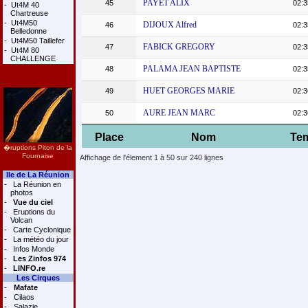
PAYET ALIX
45
02:3
-
Ut4M 40
Chartreuse
-
Ut4M50
DIJOUX Alfred
46
02:3
Belledonne
-
Ut4M50 Taillefer
FABICK GREGORY
47
02:3
-
Ut4M 80
CHALLENGE
PALAMA JEAN BAPTISTE
48
02:3
HUET GEORGES MARIE
49
02:3
AURE JEAN MARC
50
02:3
Place
Nom
Te
�ruptions Piton de la
Fournaise
Affichage de l'élement 1 à 50 sur 240 lignes
Ile de La Réunion
-
La Réunion en
photos
-
Vue du ciel
-
Eruptions du
Volcan
-
Carte Cyclonique
-
La météo du jour
-
Infos Monde
-
Les Zinfos 974
-
LINFO.re
Les Cirques
-
Mafate
-
Cilaos
-
Salazie