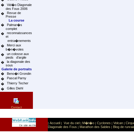
�
Vid�o Diagonale
des Fous 2006
Revue de
�
Presse
La course
�
Palmar�s
complet
reconnaissances
�
et
entra�nements
Merci aux
�
b�n�voles
un colosse aux
�
pieds d'argile
la diagonale des
�
sous
Galerie de portraits
�
Beno�t Grondin
Pascal Parny
�
Thierry Techer
�
Gilles Diehl
�
Contact
Accueil
Vue du ciel
M�t�o
Cyclones
Volcan
Cirqu
|
|
|
|
|
|
Sport
Sports extr�mes
Ce site est list� dans la cat�gorie
:
Diagonale des Fous
Marathon des Sables
Blog de runrai
|
|