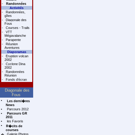
-
Randonnées
Activités
-
Randonnées,
gîtes
-
Diagonale des
Fous
-
Courses - Trails
-
VTT
Mégavalanche
-
Parapente
-
Réunion
Aventures
Diaporamas
-
Eruption volcan
2002
-
Cyclone Dina
2002
-
Randonnées
Réunion
-
Fonds d'écran
Diagonale des
Fous
•
Les derni�res
News
•
Parcours 2012
•
Parcours GR
2011
•
les Favoris
•
R�cits de
courses
Galerie Photos
�