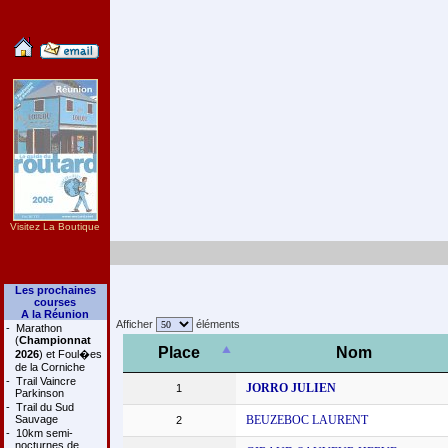
Visitez La Boutique
Les prochaines
courses
A la Réunion
Afficher
éléments
-
Marathon
(
Championnat
Place
Nom
2026
) et Foul�es
de la Corniche
-
Trail Vaincre
JORRO JULIEN
1
Parkinson
-
Trail du Sud
Sauvage
BEUZEBOC LAURENT
2
-
10km semi-
nocturnes de