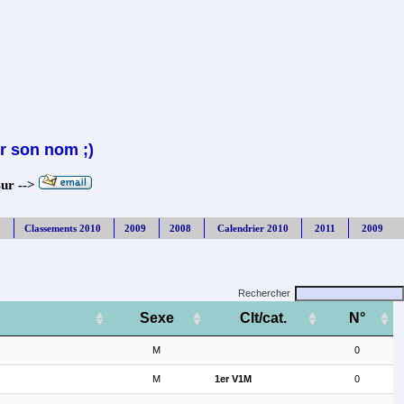
r son nom ;)
sur -->
Classements 2010
2009
2008
Calendrier 2010
2011
2009
Rechercher
Sexe
Clt/cat.
N°
M
0
M
1er V1M
0