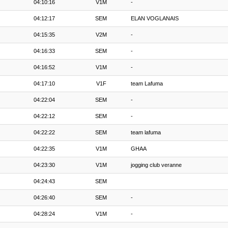
04:10:16
V1M
-
04:12:17
SEM
ELAN VOGLANAIS
04:15:35
V2M
-
04:16:33
SEM
-
04:16:52
V1M
-
04:17:10
V1F
team Lafuma
04:22:04
SEM
-
04:22:12
SEM
-
04:22:22
SEM
team lafuma
04:22:35
V1M
GHAA
04:23:30
V1M
jogging club veranne
04:24:43
SEM
04:26:40
SEM
-
04:28:24
V1M
-