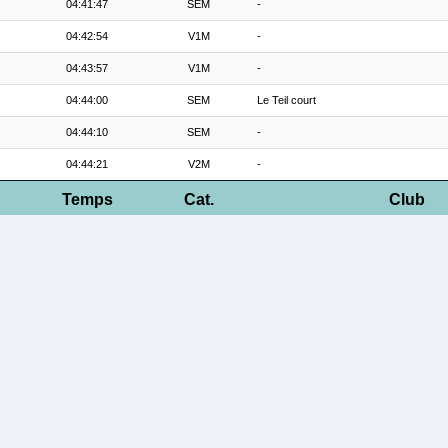
04:41:47
SEM
-
04:42:54
V1M
-
04:43:57
V1M
-
04:44:00
SEM
Le Teil court
04:44:10
SEM
-
04:44:21
V2M
-
Temps
Cat.
Club