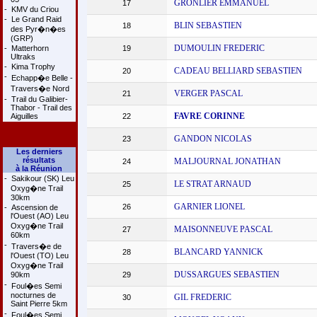
GRONLIER EMMANUEL
17
-
KMV du Criou
-
Le Grand Raid
BLIN SEBASTIEN
18
des Pyr�n�es
(GRP)
DUMOULIN FREDERIC
-
Matterhorn
19
Ultraks
-
Kima Trophy
CADEAU BELLIARD SEBASTIEN
20
-
Echapp�e Belle -
Travers�e Nord
VERGER PASCAL
21
-
Trail du Galibier-
Thabor - Trail des
FAVRE CORINNE
Aiguilles
22
GANDON NICOLAS
23
Les derniers
résultats
MALJOURNAL JONATHAN
24
à la Réunion
-
Sakikour (SK) Leu
LE STRAT ARNAUD
25
Oxyg�ne Trail
30km
GARNIER LIONEL
26
-
Ascension de
l'Ouest (AO) Leu
Oxyg�ne Trail
MAISONNEUVE PASCAL
27
60km
-
Travers�e de
BLANCARD YANNICK
28
l'Ouest (TO) Leu
Oxyg�ne Trail
DUSSARGUES SEBASTIEN
90km
29
-
Foul�es Semi
nocturnes de
GIL FREDERIC
30
Saint Pierre 5km
-
Foul�es Semi