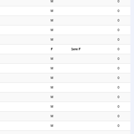
M
0
M
0
M
0
M
0
M
0
F
1ere F
0
M
0
M
0
M
0
M
0
M
0
M
0
M
0
M
0