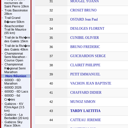
MOUGEL YOANN
31
nocturnes de
Saint Pierre 10km
CROSET BRUNO
-
Trois Bassinoise
32
28km
-
Trail Grand
OSTARD Jean Paul
33
B�nare 50km
-
Beachcomber
DESLOGES FLORENT
34
Trail Ile Maurice
(65 km)
-
Trail de la Rivi�re
CUNIBIL OLIVIER
35
des Galets 15km
-
Trail de la Rivi�re
BRUNO FREDERIC
36
des Galets 40km
-
Championnat
GUICHARDON SERGE
37
Semi Marathon -
Course Open
-
Championnat
CLAIRET PHILIPPE
38
R�gional Semi
Marathon
PETIT EMMANUEL
39
Hors Réunion
-
6000D - 6D
VACHON JEAN BAPTISTE
Marathon
40
-
6000D 2026
-
6000D - 6D Lacs
CHAFFARD DIDIER
41
-
6000D - 6d
Cr�tes
MUNOZ SIMON
42
-
Gabizos - KV
l'Omi Agut (3.5
km)
TARDY LAETITIA
43
-
Gabizos - La
Berbeillet (20 km)
CATTEAU JEREMIE
44
-
Gabizos Sky
Race 30km