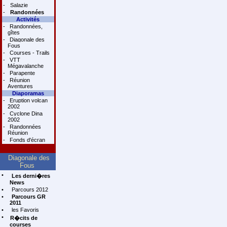
-
Salazie
-
Randonnées
Activités
-
Randonnées,
gîtes
-
Diagonale des
Fous
-
Courses - Trails
-
VTT
Mégavalanche
-
Parapente
-
Réunion
Aventures
Diaporamas
-
Eruption volcan
2002
-
Cyclone Dina
2002
-
Randonnées
Réunion
-
Fonds d'écran
Diagonale des
Fous
•
Les derni�res
News
•
Parcours 2012
•
Parcours GR
2011
•
les Favoris
•
R�cits de
courses