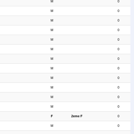
M
0
M
0
M
0
M
0
M
0
M
0
M
0
M
0
M
0
M
0
M
0
M
0
F
2eme F
0
M
0