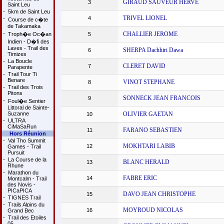
GIRAUD SAUVEUR HERVE
3
Saint Leu
-
5km de Saint Leu
TRIVEL LIONEL
4
-
Course de c�te
de Takamaka
-
CHALLIER JEROME
Troph�e Oc�an
5
Indien - D�fi des
Laves - Trail des
SHERPA Dachhiri Dawa
6
Timizes
-
La Boucle
CLERET DAVID
7
Parapente
-
Trail Tour Ti
Benare
VINOT STEPHANE
8
-
Trail des Trois
Pitons
SONNECK JEAN FRANCOIS
9
-
Foul�e Sentier
Littoral de Sainte-
Suzanne
OLIVIER GAETAN
10
-
ULTRA
CiMaSaRun
FARANO SEBASTIEN
11
Hors Réunion
-
Val Tho Summit
MOKHTARI LABIB
12
Games - Trail
Pursuit
-
La Course de la
BLANC HERALD
13
Rhune
-
Marathon du
FABRE ERIC
14
Montcalm - Trail
des Novis -
PICaPICA
DAVO JEAN CHRISTOPHE
15
-
TIGNES Trail
-
Trails Alpins du
MOYROUD NICOLAS
16
Grand Bec
-
Trail des Etoiles
05