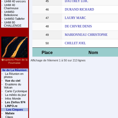
DAUTREY LOIC
45
-
Ut4M 40 vercors
-
Ut4M 40
Chartreuse
DURAND RICHARD
46
-
Ut4M50
Belledonne
LAURY MARC
47
-
Ut4M50 Taillefer
-
Ut4M 80
CHALLENGE
DE CHIVRE DENIS
48
MARIONNEAU CHRISTOPHE
49
CHILLET JOEL
50
Place
Nom
�ruptions Piton de la
Affichage de l'élement 1 à 50 sur 213 lignes
Fournaise
Ile de La Réunion
-
La Réunion en
photos
-
Vue du ciel
-
Eruptions du
Volcan
-
Carte Cyclonique
-
La météo du jour
-
Infos Monde
-
Les Zinfos 974
-
LINFO.re
Les Cirques
-
Mafate
-
Cilaos