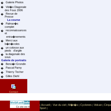
Galerie Photos
�
�
Vid�o Diagonale
des Fous 2006
Revue de
�
Presse
La course
�
Palmar�s
complet
reconnaissances
�
et
entra�nements
Merci aux
�
b�n�voles
un colosse aux
�
pieds d'argile
la diagonale des
�
sous
Galerie de portraits
�
Beno�t Grondin
Pascal Parny
�
Thierry Techer
�
Gilles Diehl
�
Contact
Accueil
Vue du ciel
M�t�o
Cyclones
Volcan
Cirqu
|
|
|
|
|
|
Sport
Sports extr�mes
Ce site est list� dans la cat�gorie
:
Sport
|