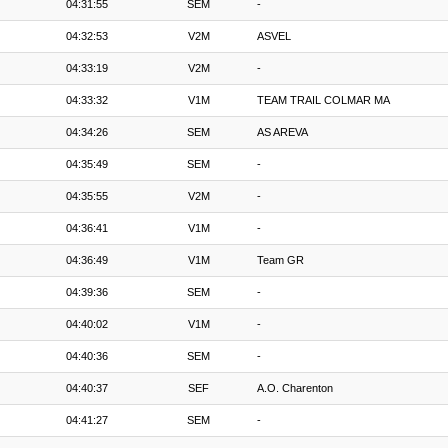
04:31:55
SEM
-
04:32:53
V2M
ASVEL
04:33:19
V2M
-
04:33:32
V1M
TEAM TRAIL COLMAR MA
04:34:26
SEM
AS AREVA
04:35:49
SEM
-
04:35:55
V2M
-
04:36:41
V1M
-
04:36:49
V1M
Team GR
04:39:36
SEM
-
04:40:02
V1M
-
04:40:36
SEM
-
04:40:37
SEF
A.O. Charenton
04:41:27
SEM
-