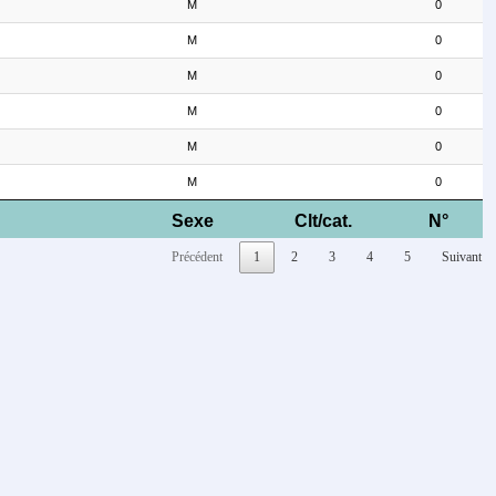
M
0
M
0
M
0
M
0
M
0
M
0
Sexe
Clt/cat.
N°
Précédent
1
2
3
4
5
Suivant