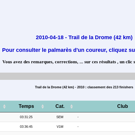
2010-04-18 - Trail de la Drome (42 km)
Pour consulter le palmarès d'un coureur, cliquez su
Vous avez des remarques, corrections, ... sur ces résultats , un clic 
Trail de la Drome (42 km) - 2010 : classement des 213 finishers
Temps
Cat.
Club
03:31:25
SEM
-
03:36:45
V1M
-