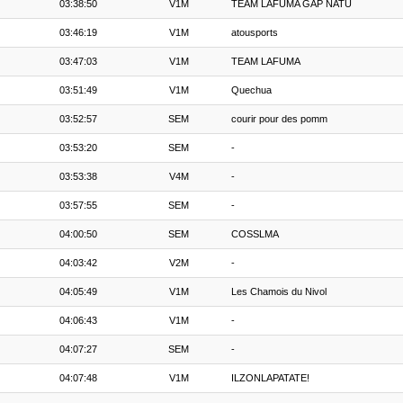
03:38:50
V1M
TEAM LAFUMA GAP NATU
03:46:19
V1M
atousports
03:47:03
V1M
TEAM LAFUMA
03:51:49
V1M
Quechua
03:52:57
SEM
courir pour des pomm
03:53:20
SEM
-
03:53:38
V4M
-
03:57:55
SEM
-
04:00:50
SEM
COSSLMA
04:03:42
V2M
-
04:05:49
V1M
Les Chamois du Nivol
04:06:43
V1M
-
04:07:27
SEM
-
04:07:48
V1M
ILZONLAPATATE!