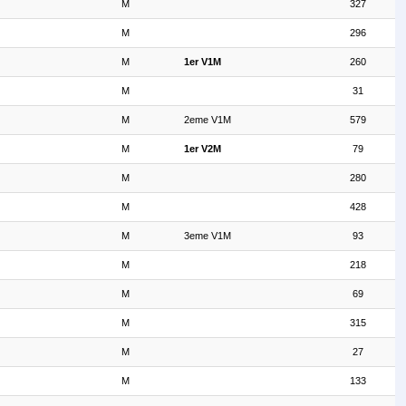
M
327
M
296
M
1er V1M
260
M
31
M
2eme V1M
579
M
1er V2M
79
M
280
M
428
M
3eme V1M
93
M
218
M
69
M
315
M
27
M
133