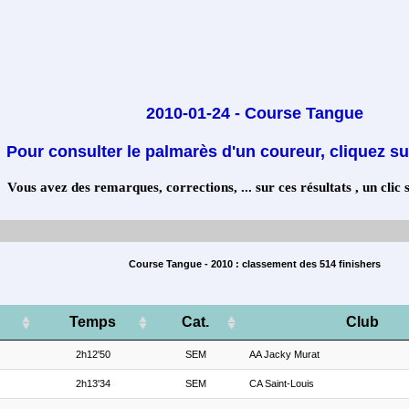
2010-01-24 - Course Tangue
Pour consulter le palmarès d'un coureur, cliquez su
Vous avez des remarques, corrections, ... sur ces résultats , un clic 
Course Tangue - 2010 : classement des 514 finishers
Temps
Cat.
Club
2h12'50
SEM
AA Jacky Murat
2h13'34
SEM
CA Saint-Louis