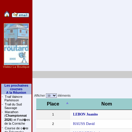
Visitez La Boutique
Les prochaines
courses
A la Réunion
Afficher
éléments
-
Trail Vaincre
Parkinson
Place
Nom
-
Trail du Sud
Sauvage
-
Marathon
LEBON Juanito
1
(
Championnat
2026
) et Foul�es
de la Corniche
HAUSS David
2
-
Course de c�te