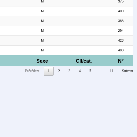
M
375
M
400
M
388
M
294
M
423
M
480
Sexe
Clt/cat.
N°
Précédent
1
2
3
4
5
11
Suivant
…