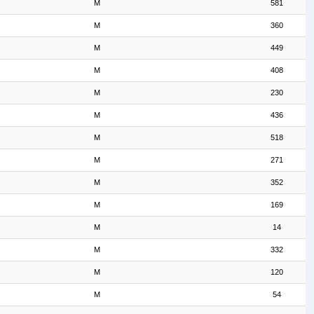
M
581
M
360
M
449
M
408
M
230
M
436
M
518
M
271
M
352
M
169
M
14
M
332
M
120
M
54