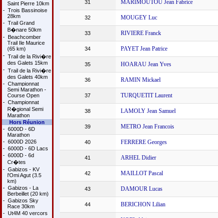
MARIMOUTOU Jean Fabrice
31
Saint Pierre 10km
-
Trois Bassinoise
28km
MOUGEY Luc
32
-
Trail Grand
B�nare 50km
RIVIERE Franck
33
-
Beachcomber
Trail Ile Maurice
PAYET Jean Patrice
(65 km)
34
-
Trail de la Rivi�re
des Galets 15km
HOARAU Jean Yves
35
-
Trail de la Rivi�re
des Galets 40km
RAMIN Mickael
36
-
Championnat
Semi Marathon -
TURQUETIT Laurent
Course Open
37
-
Championnat
R�gional Semi
LAMOLY Jean Samuel
38
Marathon
Hors Réunion
METRO Jean Francois
39
-
6000D - 6D
Marathon
-
6000D 2026
FERRERE Georges
40
-
6000D - 6D Lacs
-
6000D - 6d
ARHEL Didier
41
Cr�tes
-
Gabizos - KV
MAILLOT Pascal
42
l'Omi Agut (3.5
km)
-
Gabizos - La
DAMOUR Lucas
43
Berbeillet (20 km)
-
Gabizos Sky
BERICHON Lilian
44
Race 30km
-
Ut4M 40 vercors