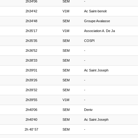
2h34'06
SEM
-
2h34'42
V1M
Ac Saint-benoit
2h34'48
SEM
Groupe Avalasse
2h35'17
V1M
Association A. De Ja
2h35'35
SEM
COSPI
2h36'52
SEM
-
2h38'33
SEM
-
2h39'01
SEM
Ac Saint Joseph
2h39'26
SEM
-
2h39'32
SEM
-
2h39'55
V1M
-
2h40'06
SEM
Deniv
2h40'40
SEM
Ac Saint Joseph
2h 40' 57
SEM
-