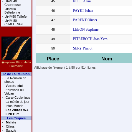
NOEL Alain
-
Ut4M 40
45
Chartreuse
-
Ut4M50
PAYET Johan
46
Belledonne
-
Ut4M50 Taillefer
PARENT Olivier
47
-
Ut4M 80
CHALLENGE
LEBON Stephane
48
PITREBOTH Jean Yves
49
SERY Pierrot
50
Place
Nom
�ruptions Piton de la
Fournaise
Affichage de l'élement 1 à 50 sur 514 lignes
Ile de La Réunion
-
La Réunion en
photos
-
Vue du ciel
-
Eruptions du
Volcan
-
Carte Cyclonique
-
La météo du jour
-
Infos Monde
-
Les Zinfos 974
-
LINFO.re
Les Cirques
-
Mafate
-
Cilaos
-
Salazie