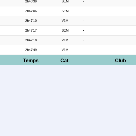
2h46'39
SEM
-
2h47'06
SEM
-
2h47'10
V1M
-
2h47'17
SEM
-
2h47'18
V1M
-
2h47'49
V1M
-
Temps
Cat.
Club