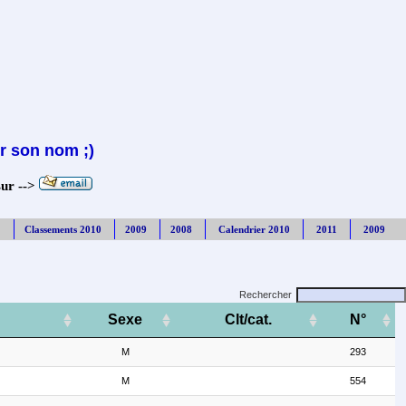
r son nom ;)
sur -->
Classements 2010
2009
2008
Calendrier 2010
2011
2009
Rechercher
Sexe
Clt/cat.
N°
M
293
M
554