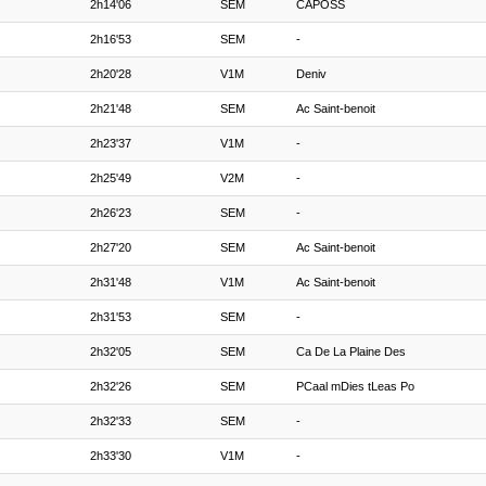
2h14'06
SEM
CAPOSS
2h16'53
SEM
-
2h20'28
V1M
Deniv
2h21'48
SEM
Ac Saint-benoit
2h23'37
V1M
-
2h25'49
V2M
-
2h26'23
SEM
-
2h27'20
SEM
Ac Saint-benoit
2h31'48
V1M
Ac Saint-benoit
2h31'53
SEM
-
2h32'05
SEM
Ca De La Plaine Des
2h32'26
SEM
PCaal mDies tLeas Po
2h32'33
SEM
-
2h33'30
V1M
-