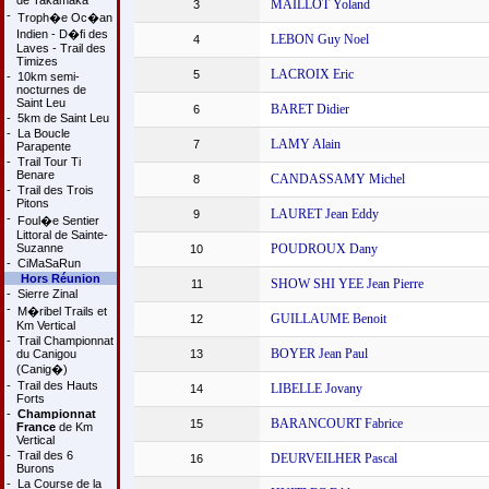
de Takamaka
MAILLOT Yoland
3
-
Troph�e Oc�an
Indien - D�fi des
LEBON Guy Noel
4
Laves - Trail des
Timizes
LACROIX Eric
5
-
10km semi-
nocturnes de
Saint Leu
BARET Didier
6
-
5km de Saint Leu
-
La Boucle
LAMY Alain
7
Parapente
-
Trail Tour Ti
Benare
CANDASSAMY Michel
8
-
Trail des Trois
Pitons
LAURET Jean Eddy
9
-
Foul�e Sentier
Littoral de Sainte-
Suzanne
POUDROUX Dany
10
-
CiMaSaRun
Hors Réunion
SHOW SHI YEE Jean Pierre
11
-
Sierre Zinal
-
M�ribel Trails et
GUILLAUME Benoit
12
Km Vertical
-
Trail Championnat
BOYER Jean Paul
du Canigou
13
(Canig�)
-
Trail des Hauts
LIBELLE Jovany
14
Forts
-
Championnat
BARANCOURT Fabrice
15
France
de Km
Vertical
-
Trail des 6
DEURVEILHER Pascal
16
Burons
-
La Course de la