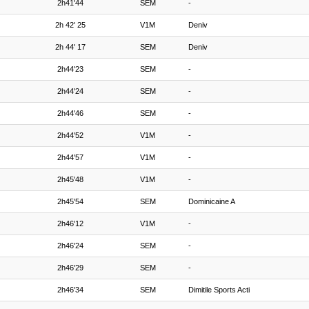
2h41'44
SEM
-
2h 42' 25
V1M
Deniv
2h 44' 17
SEM
Deniv
2h44'23
SEM
-
2h44'24
SEM
-
2h44'46
SEM
-
2h44'52
V1M
-
2h44'57
V1M
-
2h45'48
V1M
-
2h45'54
SEM
Dominicaine A
2h46'12
V1M
-
2h46'24
SEM
-
2h46'29
SEM
-
2h46'34
SEM
Dimitile Sports Acti