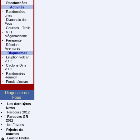
-
Randonnées
Activités
-
Randonnées,
gîtes
-
Diagonale des
Fous
-
Courses - Trails
-
VTT
Mégavalanche
-
Parapente
-
Réunion
Aventures
Diaporamas
-
Eruption volcan
2002
-
Cyclone Dina
2002
-
Randonnées
Réunion
-
Fonds d'écran
Diagonale des
Fous
•
Les derni�res
News
•
Parcours 2012
•
Parcours GR
2011
•
les Favoris
•
R�cits de
courses
Galerie Photos
�