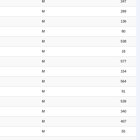
M
247
M
289
M
136
M
80
M
538
M
18
M
577
M
154
M
564
M
91
M
539
M
340
M
407
M
55