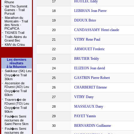
HUITLEC Eddy
17
Rhune
-
Val Tho Summit
Games - Trail
LEBIHAN Jean Pierre
18
Pursuit
-
Marathon du
DIJOUX Brice
19
Montcalm - Trail
des Novis -
PICaPICA
CANDASSAMY Henri claude
20
-
TIGNES Trail
-
Trails Alpins du
VITRY Rene Paul
21
Grand Bec
-
KMV du Criou
ARMOUET Frederic
22
BRUTIER Teddy
23
Les derniers
résultats
à la Réunion
ELIZEON Jean david
24
-
Sakikour (SK) Leu
Oxyg�ne Trail
GASTRIN Pierre Robert
25
30km
-
Ascension de
l'Ouest (AO) Leu
CHARBERET Etienne
26
Oxyg�ne Trail
60km
VITRY Dany
27
-
Travers�e de
l'Ouest (TO) Leu
MASSEAUX Dany
28
Oxyg�ne Trail
90km
-
PAYET Yannis
29
Foul�es Semi
nocturnes de
Saint Pierre 5km
BERNARDIN Guillaume
30
-
Foul�es Semi
nocturnes de