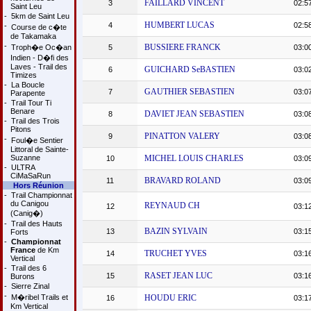
FAILLARD VINCENT
3
02:5
Saint Leu
-
5km de Saint Leu
HUMBERT LUCAS
4
02:5
-
Course de c�te
de Takamaka
-
BUSSIERE FRANCK
Troph�e Oc�an
5
03:0
Indien - D�fi des
Laves - Trail des
GUICHARD SeBASTIEN
6
03:0
Timizes
-
La Boucle
GAUTHIER SEBASTIEN
7
03:0
Parapente
-
Trail Tour Ti
Benare
DAVIET JEAN SEBASTIEN
8
03:0
-
Trail des Trois
Pitons
PINATTON VALERY
9
03:0
-
Foul�e Sentier
Littoral de Sainte-
Suzanne
MICHEL LOUIS CHARLES
10
03:0
-
ULTRA
CiMaSaRun
BRAVARD ROLAND
11
03:0
Hors Réunion
-
Trail Championnat
du Canigou
REYNAUD CH
12
03:1
(Canig�)
-
Trail des Hauts
BAZIN SYLVAIN
13
03:1
Forts
-
Championnat
France
de Km
TRUCHET YVES
14
03:1
Vertical
-
Trail des 6
RASET JEAN LUC
15
03:1
Burons
-
Sierre Zinal
-
M�ribel Trails et
HOUDU ERIC
16
03:1
Km Vertical