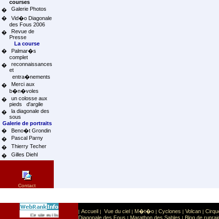
courses
Galerie Photos
�
�
Vid�o Diagonale
des Fous 2006
Revue de
�
Presse
La course
�
Palmar�s
complet
reconnaissances
�
et
entra�nements
Merci aux
�
b�n�voles
un colosse aux
�
pieds d'argile
la diagonale des
�
sous
Galerie de portraits
�
Beno�t Grondin
Pascal Parny
�
Thierry Techer
�
Gilles Diehl
�
Contact
Accueil
Vue du ciel
M�t�o
Cyclones
Volcan
Cirqu
|
|
|
|
|
|
Sport
Sports extr�mes
Ce site est list� dans la cat�gorie
:
Diagonale des Fous
Marathon des Sables
Blog de runrai
|
|