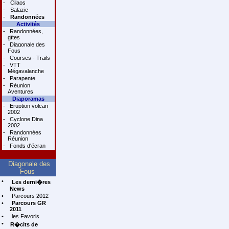
-
Cilaos
-
Salazie
-
Randonnées
Activités
-
Randonnées,
gîtes
-
Diagonale des
Fous
-
Courses - Trails
-
VTT
Mégavalanche
-
Parapente
-
Réunion
Aventures
Diaporamas
-
Eruption volcan
2002
-
Cyclone Dina
2002
-
Randonnées
Réunion
-
Fonds d'écran
Diagonale des
Fous
•
Les derni�res
News
•
Parcours 2012
•
Parcours GR
2011
•
les Favoris
•
R�cits de