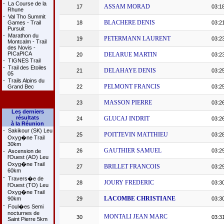
-
La Course de la
ASSAM MORAD
17
03:1
Rhune
-
Val Tho Summit
BLACHERE DENIS
Games - Trail
18
03:2
Pursuit
-
Marathon du
PETERMANN LAURENT
19
03:2
Montcalm - Trail
des Novis -
PICaPICA
DELARUE MARTIN
20
03:2
-
TIGNES Trail
-
Trail des Etoiles
DELAHAYE DENIS
21
03:2
05
-
Trails Alpins du
PELMONT FRANCIS
Grand Bec
22
03:2
MASSON PIERRE
23
03:2
Les derniers
résultats
GLUCAJ INDRIT
24
03:2
à la Réunion
-
Sakikour (SK) Leu
POITTEVIN MATTHIEU
25
03:2
Oxyg�ne Trail
30km
GAUTHIER SAMUEL
26
03:2
-
Ascension de
l'Ouest (AO) Leu
Oxyg�ne Trail
BRILLET FRANCOIS
27
03:2
60km
-
Travers�e de
JOURY FREDERIC
28
03:3
l'Ouest (TO) Leu
Oxyg�ne Trail
LACOMBE CHRISTIANE
90km
29
03:3
-
Foul�es Semi
nocturnes de
MONTALI JEAN MARC
30
03:3
Saint Pierre 5km