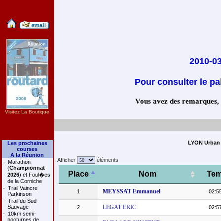
2010-03
Pour consulter le pa
Vous avez des remarques, co
Visitez La Boutique
LYON Urban T
Les prochaines
courses
A la Réunion
Afficher
éléments
-
Marathon
(
Championnat
Place
Nom
Te
2026
) et Foul�es
de la Corniche
-
Trail Vaincre
MEYSSAT Emmanuel
1
02:5
Parkinson
-
Trail du Sud
Sauvage
LEGAT ERIC
2
02:5
-
10km semi-
nocturnes de