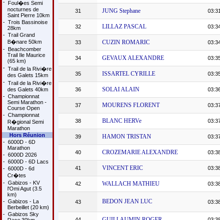
-
Foul�es Semi
nocturnes de
JUNG Stephane
31
03:3
Saint Pierre 10km
-
Trois Bassinoise
LILLAZ PASCAL
32
03:3
28km
-
Trail Grand
B�nare 50km
CUZIN ROMARIC
33
03:3
-
Beachcomber
Trail Ile Maurice
GEVAUX ALEXANDRE
34
03:3
(65 km)
-
Trail de la Rivi�re
ISSARTEL CYRILLE
35
03:3
des Galets 15km
-
Trail de la Rivi�re
SOLAI ALAIN
des Galets 40km
36
03:3
-
Championnat
Semi Marathon -
MOURENS FLORENT
37
03:3
Course Open
-
Championnat
BLANC HERVe
38
03:3
R�gional Semi
Marathon
Hors Réunion
HAMON TRISTAN
39
03:3
-
6000D - 6D
Marathon
CROZEMARIE ALEXANDRE
40
03:3
-
6000D 2026
-
6000D - 6D Lacs
VINCENT ERIC
41
03:3
-
6000D - 6d
Cr�tes
-
Gabizos - KV
WALLACH MATHIEU
42
03:3
l'Omi Agut (3.5
km)
BEDON JEAN LUC
-
Gabizos - La
43
03:3
Berbeillet (20 km)
-
Gabizos Sky
GUILLAUMIN ROGER
44
03:3