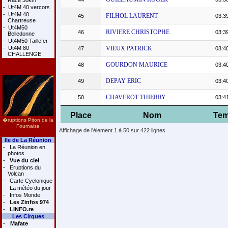
Race 30km
-
Ut4M 40 vercors
-
Ut4M 40
FILHOL LAURENT
45
03:3
Chartreuse
-
Ut4M50
RIVIERE CHRISTOPHE
46
03:3
Belledonne
-
Ut4M50 Taillefer
-
Ut4M 80
VIEUX PATRICK
47
03:4
CHALLENGE
GOURDON MAURICE
48
03:4
DEPAY ERIC
49
03:4
CHAVEROT THIERRY
50
03:4
Place
Nom
Te
�ruptions Piton de la
Fournaise
Affichage de l'élement 1 à 50 sur 422 lignes
Ile de La Réunion
-
La Réunion en
photos
-
Vue du ciel
-
Eruptions du
Volcan
-
Carte Cyclonique
-
La météo du jour
-
Infos Monde
-
Les Zinfos 974
-
LINFO.re
Les Cirques
-
Mafate