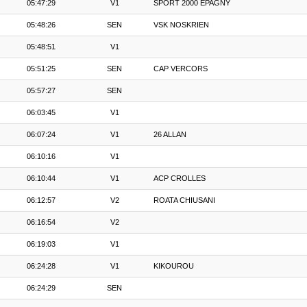
05:47:29
V1
SPORT 2000 EPAGNY
05:48:26
SEN
VSK NOSKRIEN
05:48:51
V1
05:51:25
SEN
CAP VERCORS
05:57:27
SEN
06:03:45
V1
06:07:24
V1
26 ALLAN
06:10:16
V1
06:10:44
V1
ACP CROLLES
06:12:57
V2
ROATA CHIUSANI
06:16:54
V2
06:19:03
V1
06:24:28
V1
KIKOUROU
06:24:29
SEN