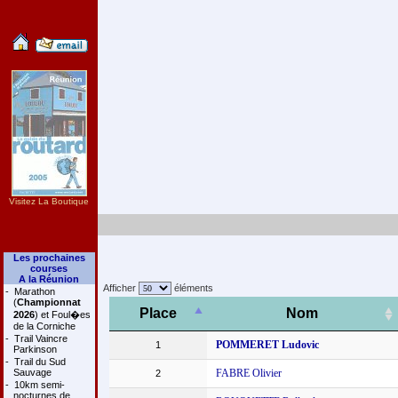
Visitez La Boutique
Les prochaines
courses
A la Réunion
Afficher
éléments
-
Marathon
(
Championnat
Place
Nom
2026
) et Foul�es
de la Corniche
-
Trail Vaincre
POMMERET Ludovic
1
Parkinson
-
Trail du Sud
Sauvage
FABRE Olivier
2
-
10km semi-
nocturnes de