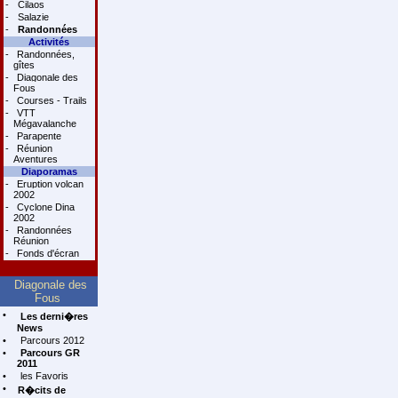
-
Cilaos
-
Salazie
-
Randonnées
Activités
-
Randonnées,
gîtes
-
Diagonale des
Fous
-
Courses - Trails
-
VTT
Mégavalanche
-
Parapente
-
Réunion
Aventures
Diaporamas
-
Eruption volcan
2002
-
Cyclone Dina
2002
-
Randonnées
Réunion
-
Fonds d'écran
Diagonale des
Fous
•
Les derni�res
News
•
Parcours 2012
•
Parcours GR
2011
•
les Favoris
•
R�cits de