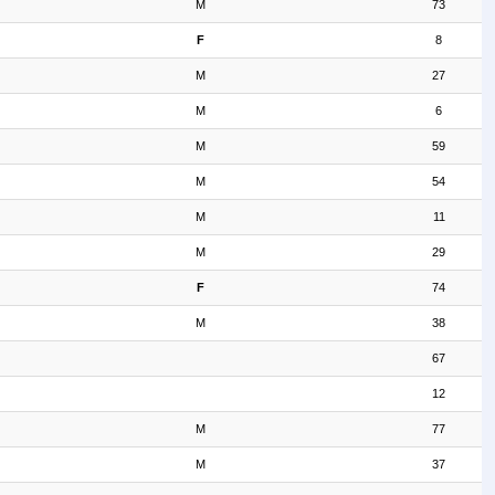
M
73
F
8
M
27
M
6
M
59
M
54
M
11
M
29
F
74
M
38
67
12
M
77
M
37