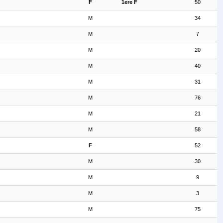
F
1ere F
50
M
34
M
7
M
20
M
40
M
31
M
76
M
21
M
58
F
52
M
30
M
9
M
3
M
75