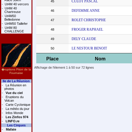
Race 30km
CULOT PASCAL
45
-
Ut4M 40 vercors
-
Ut4M 40
DEFEMME ANNE
46
Chartreuse
-
Ut4M50
Belledonne
ROLET CHRISTOPHE
47
-
Ut4M50 Taillefer
-
Ut4M 80
FROGER RAPHAEL
48
CHALLENGE
DELY CLAUDE
49
LE NESTOUR BENOIT
50
Place
Nom
Affichage de l'élement 1 à 50 sur 72 lignes
�ruptions Piton de la
Fournaise
Ile de La Réunion
-
La Réunion en
photos
-
Vue du ciel
-
Eruptions du
Volcan
-
Carte Cyclonique
-
La météo du jour
-
Infos Monde
-
Les Zinfos 974
-
LINFO.re
Les Cirques
-
Mafate