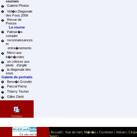
courses
Galerie Photos
�
�
Vid�o Diagonale
des Fous 2006
Revue de
�
Presse
La course
�
Palmar�s
complet
reconnaissances
�
et
entra�nements
Merci aux
�
b�n�voles
un colosse aux
�
pieds d'argile
la diagonale des
�
sous
Galerie de portraits
�
Beno�t Grondin
Pascal Parny
�
Thierry Techer
�
Gilles Diehl
�
Contact
Accueil
Vue du ciel
M�t�o
Cyclones
Volcan
Cirqu
|
|
|
|
|
|
Sport
Sports extr�mes
Ce site est list� dans la cat�gorie
:
Sport
|