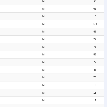
M
2
M
61
M
16
M
374
M
46
M
22
M
71
M
55
M
72
M
48
M
78
M
19
M
18
M
17