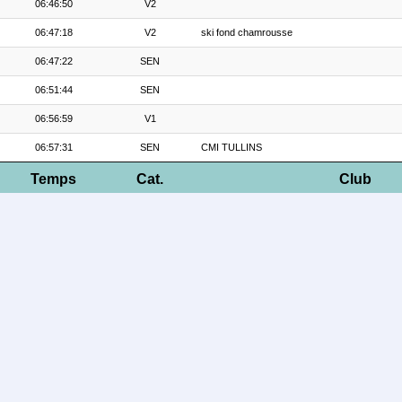
06:46:50
V2
06:47:18
V2
ski fond chamrousse
06:47:22
SEN
06:51:44
SEN
06:56:59
V1
06:57:31
SEN
CMI TULLINS
Temps
Cat.
Club