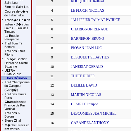
ROUQUETTE Rolland
3
Saint Leu
-
5km de Saint Leu
LE FLOCH NICOLAS
4
-
Course de c�te
de Takamaka
-
JALLIFFIER TALMAT PATRICE
Troph�e Oc�an
5
Indien - D�fi des
Laves - Trail des
CHARIGNON RENAUD
6
Timizes
-
La Boucle
BARNERON BRUNO
7
Parapente
-
Trail Tour Ti
Benare
PIOVAN JEAN LUC
8
-
Trail des Trois
Pitons
BESQUEUT SEBASTIEN
9
-
Foul�e Sentier
Littoral de Sainte-
Suzanne
JANERIAT GERALD
10
-
ULTRA
CiMaSaRun
THETE DIDIER
11
Hors Réunion
-
Trail Championnat
DELILLE DAVID
12
du Canigou
(Canig�)
-
Trail des Hauts
MARTIN NICOLAS
13
Forts
-
Championnat
CLAIRET Philippe
14
France
de Km
Vertical
-
Trail des 6
DESCOMBES JEAN MICHEL
15
Burons
-
Sierre Zinal
GARANDEL ANTHONY
16
-
M�ribel Trails et
Km Vertical