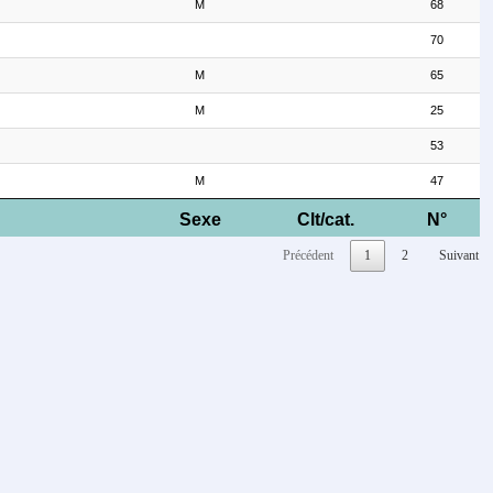
M
68
70
M
65
M
25
53
M
47
Sexe
Clt/cat.
N°
Précédent
1
2
Suivant