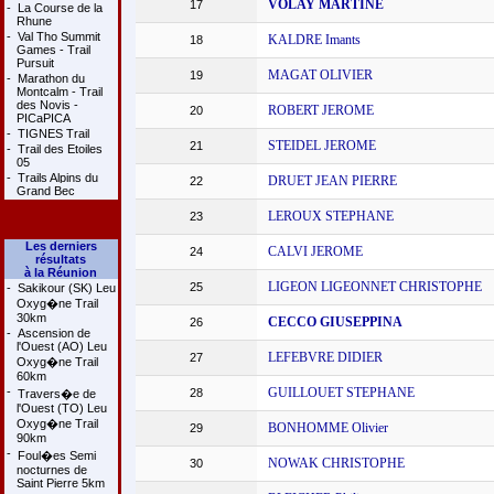
VOLAY MARTINE
17
-
La Course de la
Rhune
-
Val Tho Summit
KALDRE Imants
18
Games - Trail
Pursuit
MAGAT OLIVIER
19
-
Marathon du
Montcalm - Trail
des Novis -
ROBERT JEROME
20
PICaPICA
-
TIGNES Trail
STEIDEL JEROME
21
-
Trail des Etoiles
05
-
Trails Alpins du
DRUET JEAN PIERRE
22
Grand Bec
LEROUX STEPHANE
23
Les derniers
CALVI JEROME
24
résultats
à la Réunion
LIGEON LIGEONNET CHRISTOPHE
25
-
Sakikour (SK) Leu
Oxyg�ne Trail
30km
CECCO GIUSEPPINA
26
-
Ascension de
l'Ouest (AO) Leu
LEFEBVRE DIDIER
27
Oxyg�ne Trail
60km
-
GUILLOUET STEPHANE
28
Travers�e de
l'Ouest (TO) Leu
Oxyg�ne Trail
BONHOMME Olivier
29
90km
-
Foul�es Semi
NOWAK CHRISTOPHE
30
nocturnes de
Saint Pierre 5km