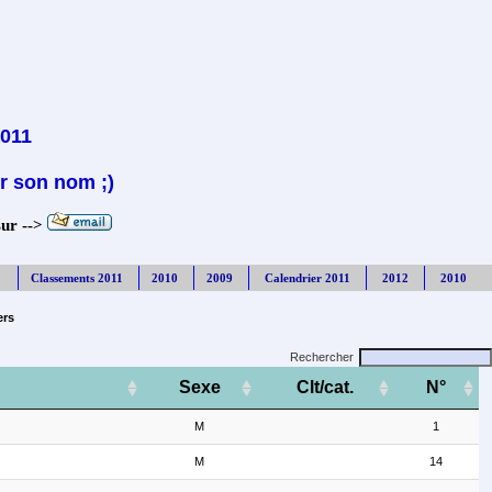
2011
r son nom ;)
sur -->
Classements 2011
2010
2009
Calendrier 2011
2012
2010
ers
Rechercher
Sexe
Clt/cat.
N°
M
1
M
14