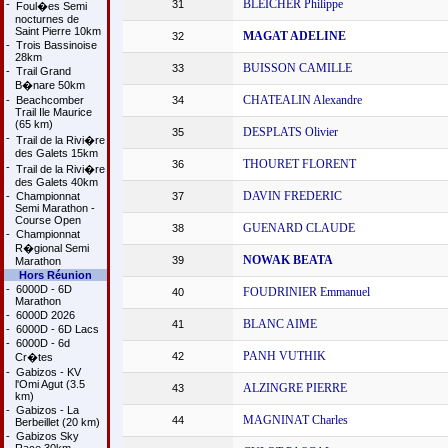
BLEICHER Philippe
-
31
Foul�es Semi
nocturnes de
Saint Pierre 10km
MAGAT ADELINE
32
-
Trois Bassinoise
28km
BUISSON CAMILLE
33
-
Trail Grand
B�nare 50km
CHATEALIN Alexandre
-
Beachcomber
34
Trail Ile Maurice
(65 km)
DESPLATS Olivier
35
-
Trail de la Rivi�re
des Galets 15km
THOURET FLORENT
36
-
Trail de la Rivi�re
des Galets 40km
DAVIN FREDERIC
-
Championnat
37
Semi Marathon -
Course Open
GUENARD CLAUDE
38
-
Championnat
R�gional Semi
NOWAK BEATA
39
Marathon
Hors Réunion
-
6000D - 6D
FOUDRINIER Emmanuel
40
Marathon
-
6000D 2026
BLANC AIME
41
-
6000D - 6D Lacs
-
6000D - 6d
PANH VUTHIK
42
Cr�tes
-
Gabizos - KV
l'Omi Agut (3.5
ALZINGRE PIERRE
43
km)
-
Gabizos - La
MAGNINAT Charles
44
Berbeillet (20 km)
-
Gabizos Sky