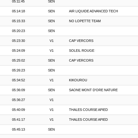
05:11:45
SEN
05:14:18
SEN
AIR LIQUIDE ADVANCED TECH
05:15:33
SEN
NO LOPETTE TEAM
05:20:23
SEN
05:23:30
V1
CAP VERCORS
05:24:09
V1
SOLEIL ROUGE
05:25:02
SEN
CAP VERCORS
05:26:23
SEN
05:34:52
V1
KIKOUROU
05:36:09
SEN
SAONE MONT D'ORE NATURE
05:36:27
V1
05:40:09
V1
THALES COURSE APIED
05:41:17
V1
THALES COURSE APIED
05:45:13
SEN