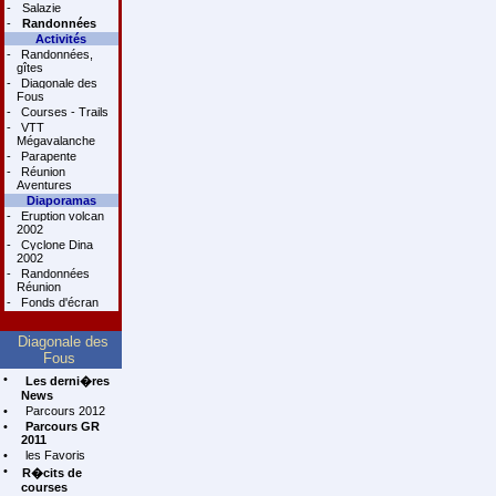
-
Salazie
-
Randonnées
Activités
-
Randonnées,
gîtes
-
Diagonale des
Fous
-
Courses - Trails
-
VTT
Mégavalanche
-
Parapente
-
Réunion
Aventures
Diaporamas
-
Eruption volcan
2002
-
Cyclone Dina
2002
-
Randonnées
Réunion
-
Fonds d'écran
Diagonale des
Fous
•
Les derni�res
News
•
Parcours 2012
•
Parcours GR
2011
•
les Favoris
•
R�cits de
courses