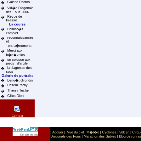
Galerie Photos
�
�
Vid�o Diagonale
des Fous 2006
Revue de
�
Presse
La course
�
Palmar�s
complet
reconnaissances
�
et
entra�nements
Merci aux
�
b�n�voles
un colosse aux
�
pieds d'argile
la diagonale des
�
sous
Galerie de portraits
�
Beno�t Grondin
Pascal Parny
�
Thierry Techer
�
Gilles Diehl
�
Contact
Accueil
Vue du ciel
M�t�o
Cyclones
Volcan
Cirqu
|
|
|
|
|
|
Sport
Sports extr�mes
Ce site est list� dans la cat�gorie
:
Diagonale des Fous
Marathon des Sables
Blog de runrai
|
|