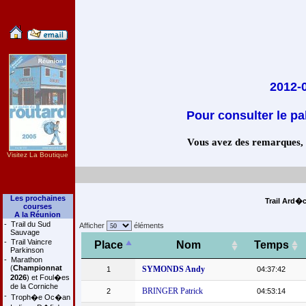
2012-0
Pour consulter le pa
Vous avez des remarques, co
Visitez La Boutique
Les prochaines
Trail Ard�c
courses
A la Réunion
-
Trail du Sud
Afficher
éléments
Sauvage
-
Trail Vaincre
Place
Nom
Temps
Parkinson
-
Marathon
(
Championnat
SYMONDS Andy
1
04:37:42
2026
) et Foul�es
de la Corniche
BRINGER Patrick
2
04:53:14
-
Troph�e Oc�an