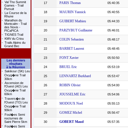
-
Val Tho Summit
PARIS Thomas
17
05:40:35
Games - Trail
Pursuit
MAURIN Yannick
18
05:40:55
-
La Course de la
Rhune
-
Marathon du
GUIBERT Mathieu
19
05:44:33
Montcalm - Trail
des Novis -
PARZYBUT Guillaume
20
05:46:01
PICaPICA
-
TIGNES Trail
-
KMV du Criou
COLIN Sebastien
21
05:48:17
-
Trails Alpins du
Grand Bec
BARBET Laurent
22
05:48:45
FONT Xavier
23
05:50:50
Les derniers
résultats
BRUEL Eric
24
05:53:19
à la Réunion
-
Sakikour (SK) Leu
Oxyg�ne Trail
LENNARTZ Burkhard
25
05:53:47
30km
-
Ascension de
ROBIN Olivier
26
05:54:00
l'Ouest (AO) Leu
Oxyg�ne Trail
60km
JOUSSELME Eric
27
05:54:06
-
Travers�e de
l'Ouest (TO) Leu
MODOUX Noel
28
05:55:13
Oxyg�ne Trail
90km
GOMEZ Michel
29
05:56:47
-
Foul�es Semi
nocturnes de
GOBERT Maud
Saint Pierre 5km
30
05:57:35
-
Foul�es Semi