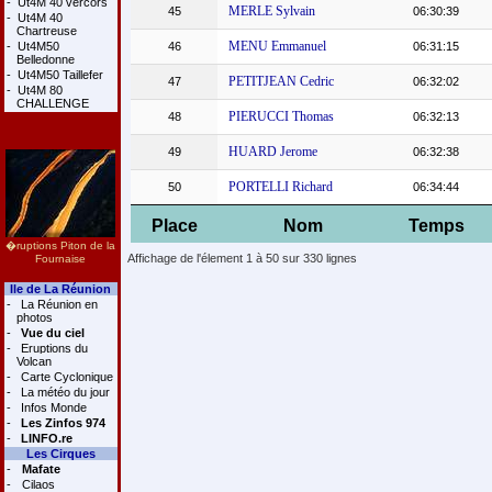
-
Ut4M 40 vercors
MERLE Sylvain
45
06:30:39
-
Ut4M 40
Chartreuse
MENU Emmanuel
-
Ut4M50
46
06:31:15
Belledonne
-
Ut4M50 Taillefer
PETITJEAN Cedric
47
06:32:02
-
Ut4M 80
CHALLENGE
PIERUCCI Thomas
48
06:32:13
HUARD Jerome
49
06:32:38
PORTELLI Richard
50
06:34:44
Place
Nom
Temps
�ruptions Piton de la
Affichage de l'élement 1 à 50 sur 330 lignes
Fournaise
Ile de La Réunion
-
La Réunion en
photos
-
Vue du ciel
-
Eruptions du
Volcan
-
Carte Cyclonique
-
La météo du jour
-
Infos Monde
-
Les Zinfos 974
-
LINFO.re
Les Cirques
-
Mafate
-
Cilaos