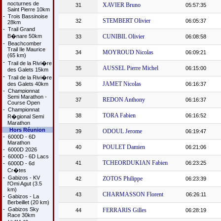
nocturnes de
XAVIER Bruno
31
05:57:35
Saint Pierre 10km
-
Trois Bassinoise
STEMBERT Olivier
32
06:05:37
28km
-
Trail Grand
B�nare 50km
CUNIBIL Olivier
33
06:08:58
-
Beachcomber
Trail Ile Maurice
MOYROUD Nicolas
34
06:09:21
(65 km)
-
Trail de la Rivi�re
AUSSEL Pierre Michel
35
06:15:00
des Galets 15km
-
Trail de la Rivi�re
JAMET Nicolas
des Galets 40km
36
06:16:37
-
Championnat
Semi Marathon -
REDON Anthony
37
06:16:37
Course Open
-
Championnat
TORA Fabien
38
06:16:52
R�gional Semi
Marathon
Hors Réunion
ODOUL Jerome
39
06:19:47
-
6000D - 6D
Marathon
POULET Damien
40
06:21:06
-
6000D 2026
-
6000D - 6D Lacs
TCHEORDUKIAN Fabien
41
06:23:25
-
6000D - 6d
Cr�tes
-
Gabizos - KV
ZOTOS Philippe
42
06:23:39
l'Omi Agut (3.5
km)
CHARMASSON Florent
43
06:26:11
-
Gabizos - La
Berbeillet (20 km)
-
Gabizos Sky
FERRARIS Gilles
44
06:28:19
Race 30km