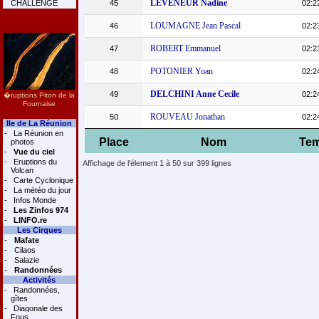
LEVENEUR Nadine
CHALLENGE
45
02:2
LOUMAGNE Jean Pascal
46
02:2
ROBERT Emmanuel
47
02:2
POTONIER Yoan
48
02:2
DELCHINI Anne Cecile
49
02:2
�ruptions Piton de la
Fournaise
ROUVEAU Jonathan
50
02:2
Ile de La Réunion
-
La Réunion en
Place
Nom
Te
photos
-
Vue du ciel
-
Eruptions du
Affichage de l'élement 1 à 50 sur 399 lignes
Volcan
-
Carte Cyclonique
-
La météo du jour
-
Infos Monde
-
Les Zinfos 974
-
LINFO.re
Les Cirques
-
Mafate
-
Cilaos
-
Salazie
-
Randonnées
Activités
-
Randonnées,
gîtes
-
Diagonale des
Fous