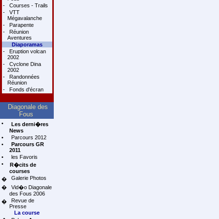
-
Courses - Trails
-
VTT
Mégavalanche
-
Parapente
-
Réunion
Aventures
Diaporamas
-
Eruption volcan
2002
-
Cyclone Dina
2002
-
Randonnées
Réunion
-
Fonds d'écran
Diagonale des
Fous
•
Les derni�res
News
•
Parcours 2012
•
Parcours GR
2011
•
les Favoris
•
R�cits de
courses
Galerie Photos
�
�
Vid�o Diagonale
des Fous 2006
Revue de
�
Presse
La course