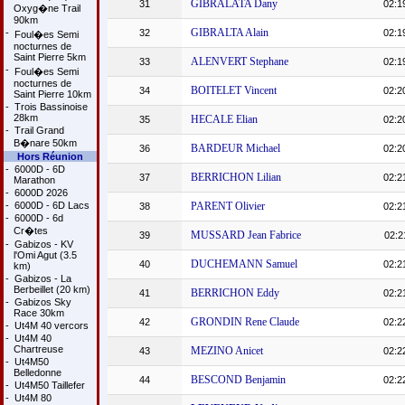
GIBRALATA Dany
31
02:1
Oxyg�ne Trail
90km
GIBRALTA Alain
-
32
02:1
Foul�es Semi
nocturnes de
Saint Pierre 5km
ALENVERT Stephane
33
02:1
-
Foul�es Semi
nocturnes de
BOITELET Vincent
34
02:2
Saint Pierre 10km
-
Trois Bassinoise
28km
HECALE Elian
35
02:2
-
Trail Grand
B�nare 50km
BARDEUR Michael
36
02:2
Hors Réunion
-
6000D - 6D
BERRICHON Lilian
37
02:2
Marathon
-
6000D 2026
-
6000D - 6D Lacs
PARENT Olivier
38
02:2
-
6000D - 6d
Cr�tes
MUSSARD Jean Fabrice
39
02:2
-
Gabizos - KV
l'Omi Agut (3.5
DUCHEMANN Samuel
40
02:2
km)
-
Gabizos - La
Berbeillet (20 km)
BERRICHON Eddy
41
02:2
-
Gabizos Sky
Race 30km
GRONDIN Rene Claude
42
02:2
-
Ut4M 40 vercors
-
Ut4M 40
Chartreuse
MEZINO Anicet
43
02:2
-
Ut4M50
Belledonne
BESCOND Benjamin
44
02:2
-
Ut4M50 Taillefer
-
Ut4M 80