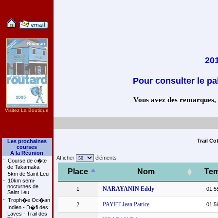
201
Pour consulter le pa
Vous avez des remarques, co
Visitez La Boutique
Trail Co
Les prochaines
courses
A la Réunion
Afficher
éléments
-
Course de c�te
de Takamaka
Place
Nom
Te
-
5km de Saint Leu
-
10km semi-
nocturnes de
NARAYANIN Eddy
1
01:5
Saint Leu
-
Troph�e Oc�an
PAYET Jean Patrice
2
01:5
Indien - D�fi des
Laves - Trail des