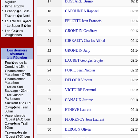
BOSSARD Bruno
17
02:1
Aiguilles
-
Kima Trophy
-
CAPOUNDA Raphael
Echapp�e Belle -
18
02:1
Travers�e Nord
-
FELICITE Jean Francois
Le Trail du B�lier
19
02:1
- Le Super B�lier
-
GRONDIN Geoffroy
Les Cr�tes
20
02:1
Vosgiennes
GIBRALTA Charles Alfred
21
02:1
Les derniers
GRONDIN Jany
22
02:1
résultats
à la Réunion
LAURET Georges Guyto
23
02:1
-
Foul�es de la
Corniche 15km
FURIC Jean Nicolas
24
02:1
-
Championnat
Marathon - OPEN
-
Championnat
DELOOR Vincent
25
02:1
Marathon
-
Trail du Sud
VICTOIRE Bertrand
26
02:1
Sauvage - 21km
-
Trail Vaincre
Parkinson
CANAUD Jerome
27
02:1
-
Sakikour (SK) Leu
Oxyg�ne Trail
ETHEVE Laurent
28
02:1
30km
-
Ascension de
l'Ouest (AO) Leu
FLORENCY Jean Laurent
29
02:1
Oxyg�ne Trail
60km
BERGON Olivier
30
02:1
-
Travers�e de
l'Ouest (TO) Leu