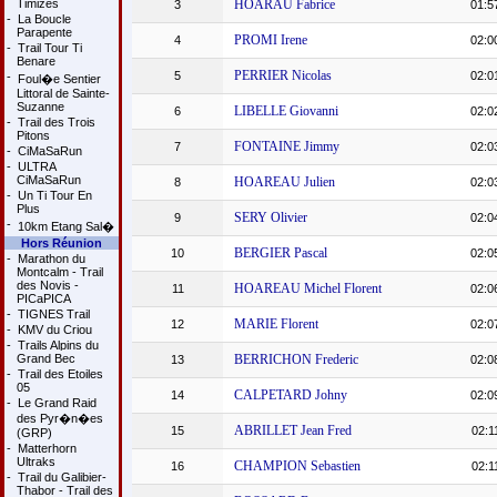
Timizes
HOARAU Fabrice
3
01:5
-
La Boucle
Parapente
PROMI Irene
4
02:0
-
Trail Tour Ti
Benare
PERRIER Nicolas
5
02:0
-
Foul�e Sentier
Littoral de Sainte-
Suzanne
LIBELLE Giovanni
6
02:0
-
Trail des Trois
Pitons
FONTAINE Jimmy
7
02:0
-
CiMaSaRun
-
ULTRA
CiMaSaRun
HOAREAU Julien
8
02:0
-
Un Ti Tour En
Plus
SERY Olivier
9
02:0
-
10km Etang Sal�
Hors Réunion
BERGIER Pascal
10
02:0
-
Marathon du
Montcalm - Trail
des Novis -
HOAREAU Michel Florent
11
02:0
PICaPICA
-
TIGNES Trail
MARIE Florent
12
02:0
-
KMV du Criou
-
Trails Alpins du
Grand Bec
BERRICHON Frederic
13
02:0
-
Trail des Etoiles
05
CALPETARD Johny
14
02:0
-
Le Grand Raid
des Pyr�n�es
ABRILLET Jean Fred
15
02:1
(GRP)
-
Matterhorn
Ultraks
CHAMPION Sebastien
16
02:1
-
Trail du Galibier-
Thabor - Trail des