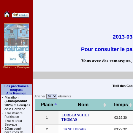
2013-03-
Pour consulter le pa
Vous avez des remarques, co
Visitez La Boutique
Trail des Cab
Les prochaines
courses
A la Réunion
Afficher
éléments
-
Marathon
(
Championnat
Place
Nom
Temps
2026
) et Foul�es
de la Corniche
-
Trail Vaincre
LORBLANCHET
Parkinson
1
03:19:30
THOMAS
-
Trail du Sud
Sauvage
-
10km semi-
PIANET Nicolas
2
03:22:32
nocturnes de