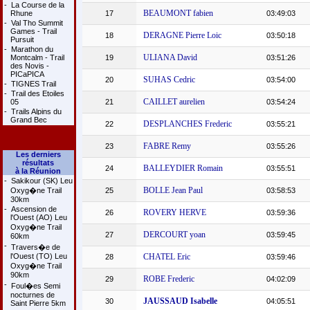
-
La Course de la
BEAUMONT fabien
Rhune
17
03:49:03
-
Val Tho Summit
Games - Trail
DERAGNE Pierre Loic
18
03:50:18
Pursuit
-
Marathon du
ULIANA David
Montcalm - Trail
19
03:51:26
des Novis -
PICaPICA
SUHAS Cedric
20
03:54:00
-
TIGNES Trail
-
Trail des Etoiles
CAILLET aurelien
05
21
03:54:24
-
Trails Alpins du
Grand Bec
DESPLANCHES Frederic
22
03:55:21
FABRE Remy
23
03:55:26
Les derniers
résultats
BALLEYDIER Romain
24
03:55:51
à la Réunion
-
Sakikour (SK) Leu
BOLLE Jean Paul
Oxyg�ne Trail
25
03:58:53
30km
-
Ascension de
ROVERY HERVE
26
03:59:36
l'Ouest (AO) Leu
Oxyg�ne Trail
DERCOURT yoan
27
03:59:45
60km
-
Travers�e de
l'Ouest (TO) Leu
CHATEL Eric
28
03:59:46
Oxyg�ne Trail
90km
ROBE Frederic
29
04:02:09
-
Foul�es Semi
nocturnes de
JAUSSAUD Isabelle
30
04:05:51
Saint Pierre 5km