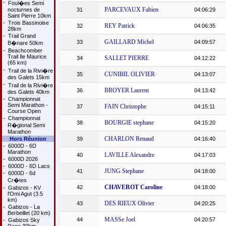
-
Foul�es Semi
PARCEVAUX Fabien
nocturnes de
31
04:06:29
Saint Pierre 10km
-
Trois Bassinoise
REY Patrick
32
04:06:35
28km
-
Trail Grand
GAILLARD Michel
33
04:09:57
B�nare 50km
-
Beachcomber
Trail Ile Maurice
SALLET PIERRE
34
04:12:22
(65 km)
-
Trail de la Rivi�re
CUNIBIL OLIVIER
35
04:13:07
des Galets 15km
-
Trail de la Rivi�re
BROYER Laurent
36
04:13:42
des Galets 40km
-
Championnat
Semi Marathon -
FAIN Christophe
37
04:15:11
Course Open
-
Championnat
BOURGIE stephane
38
04:15:20
R�gional Semi
Marathon
CHARLON Renaud
Hors Réunion
39
04:16:40
-
6000D - 6D
Marathon
LAVILLE Alexandre
40
04:17:03
-
6000D 2026
-
6000D - 6D Lacs
JUNG Stephane
41
04:18:00
-
6000D - 6d
Cr�tes
CHAVEROT Caroline
42
04:18:00
-
Gabizos - KV
l'Omi Agut (3.5
km)
DES RIEUX Olivier
43
04:20:25
-
Gabizos - La
Berbeillet (20 km)
MASSe Joel
44
04:20:57
-
Gabizos Sky