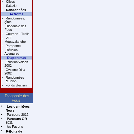
-
Cilaos
-
Salazie
-
Randonnées
Activités
-
Randonnées,
gîtes
-
Diagonale des
Fous
-
Courses - Trails
-
VTT
Mégavalanche
-
Parapente
-
Réunion
Aventures
Diaporamas
-
Eruption volcan
2002
-
Cyclone Dina
2002
-
Randonnées
Réunion
-
Fonds d'écran
Diagonale des
Fous
•
Les derni�res
News
•
Parcours 2012
•
Parcours GR
2011
•
les Favoris
•
R�cits de