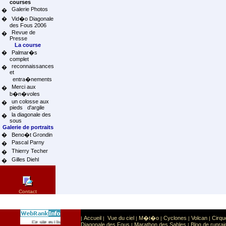
courses
Galerie Photos
�
�
Vid�o Diagonale
des Fous 2006
Revue de
�
Presse
La course
�
Palmar�s
complet
reconnaissances
�
et
entra�nements
Merci aux
�
b�n�voles
un colosse aux
�
pieds d'argile
la diagonale des
�
sous
Galerie de portraits
�
Beno�t Grondin
Pascal Parny
�
Thierry Techer
�
Gilles Diehl
�
Contact
Accueil
Vue du ciel
M�t�o
Cyclones
Volcan
Cirqu
|
|
|
|
|
|
Sport
Sports extr�mes
Ce site est list� dans la cat�gorie
:
Diagonale des Fous
Marathon des Sables
Blog de runrai
|
|