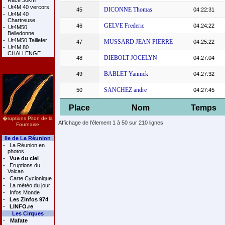
Race 30km
-
Ut4M 40 vercors
DICONNE Thomas
45
04:22:31
-
Ut4M 40
Chartreuse
GELVE Frederic
46
04:24:22
-
Ut4M50
Belledonne
-
Ut4M50 Taillefer
MUSSARD JEAN PIERRE
47
04:25:22
-
Ut4M 80
CHALLENGE
DIEBOLT JOCELYN
48
04:27:04
BABLET Yannick
49
04:27:32
SANCHEZ andre
50
04:27:45
Place
Nom
Temps
�ruptions Piton de la
Affichage de l'élement 1 à 50 sur 210 lignes
Fournaise
Ile de La Réunion
-
La Réunion en
photos
-
Vue du ciel
-
Eruptions du
Volcan
-
Carte Cyclonique
-
La météo du jour
-
Infos Monde
-
Les Zinfos 974
-
LINFO.re
Les Cirques
-
Mafate