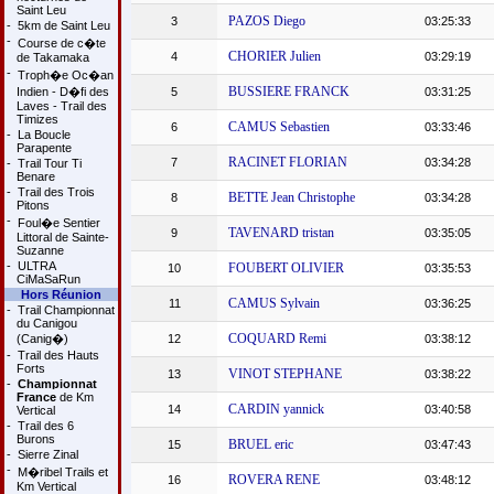
Saint Leu
PAZOS Diego
3
03:25:33
-
5km de Saint Leu
-
Course de c�te
CHORIER Julien
4
03:29:19
de Takamaka
-
Troph�e Oc�an
BUSSIERE FRANCK
Indien - D�fi des
5
03:31:25
Laves - Trail des
Timizes
CAMUS Sebastien
6
03:33:46
-
La Boucle
Parapente
RACINET FLORIAN
7
03:34:28
-
Trail Tour Ti
Benare
-
Trail des Trois
BETTE Jean Christophe
8
03:34:28
Pitons
-
Foul�e Sentier
TAVENARD tristan
9
03:35:05
Littoral de Sainte-
Suzanne
-
ULTRA
FOUBERT OLIVIER
10
03:35:53
CiMaSaRun
Hors Réunion
CAMUS Sylvain
11
03:36:25
-
Trail Championnat
du Canigou
COQUARD Remi
(Canig�)
12
03:38:12
-
Trail des Hauts
Forts
VINOT STEPHANE
13
03:38:22
-
Championnat
France
de Km
CARDIN yannick
14
03:40:58
Vertical
-
Trail des 6
Burons
BRUEL eric
15
03:47:43
-
Sierre Zinal
-
M�ribel Trails et
ROVERA RENE
16
03:48:12
Km Vertical