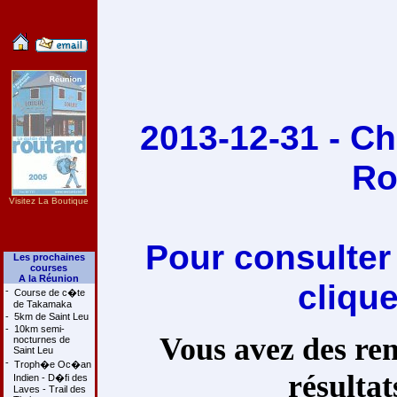
2013-12-31 - C
Ro
Visitez La Boutique
Pour consulter
Les prochaines
courses
A la Réunion
cliqu
-
Course de c�te
de Takamaka
-
5km de Saint Leu
-
10km semi-
Vous avez des rem
nocturnes de
Saint Leu
-
Troph�e Oc�an
résultat
Indien - D�fi des
Laves - Trail des