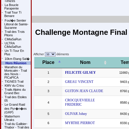
Timizes
-
La Boucle
Parapente
-
Trail Tour Ti
Benare
-
Foul�e Sentier
Littoral de Sainte-
Suzanne
Challenge Montagne Final 
-
Trail des Trois
Pitons
-
CiMaSaRun
-
ULTRA
CiMaSaRun
-
Un Ti Tour En
Plus
Afficher
éléments
-
10km Etang Sal�
Place
Nom
Te
Hors Réunion
-
Marathon du
Montcalm - Trail
FELICITE GILSEY
1
11660 
des Novis -
PICaPICA
-
TIGNES Trail
GREAU VINCENT
2
9403 p
-
KMV du Criou
-
Trails Alpins du
GUITON JEAN CLAUDE
3
8760 p
Grand Bec
-
Trail des Etoiles
CROCQUEVIEILLE
05
4
8580 p
FREDERIC
-
Le Grand Raid
des Pyr�n�es
(GRP)
OLIVAR Johny
5
8430 p
-
Matterhorn
Ultraks
MYRTHE PIERROT
6
8330 p
-
Trail du Galibier-
Thabor - Trail des