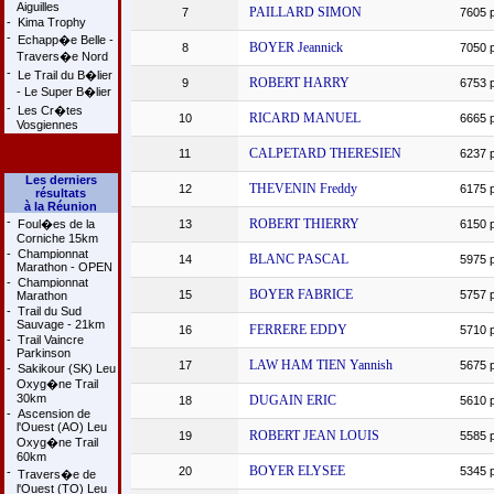
Aiguilles
PAILLARD SIMON
7
7605 p
-
Kima Trophy
-
Echapp�e Belle -
BOYER Jeannick
8
7050 p
Travers�e Nord
-
Le Trail du B�lier
ROBERT HARRY
9
6753 p
- Le Super B�lier
-
Les Cr�tes
RICARD MANUEL
10
6665 p
Vosgiennes
CALPETARD THERESIEN
11
6237 p
Les derniers
THEVENIN Freddy
12
6175 p
résultats
à la Réunion
-
ROBERT THIERRY
Foul�es de la
13
6150 p
Corniche 15km
-
Championnat
BLANC PASCAL
14
5975 p
Marathon - OPEN
-
Championnat
BOYER FABRICE
15
5757 p
Marathon
-
Trail du Sud
Sauvage - 21km
FERRERE EDDY
16
5710 p
-
Trail Vaincre
Parkinson
LAW HAM TIEN Yannish
17
5675 p
-
Sakikour (SK) Leu
Oxyg�ne Trail
30km
DUGAIN ERIC
18
5610 p
-
Ascension de
l'Ouest (AO) Leu
ROBERT JEAN LOUIS
19
5585 p
Oxyg�ne Trail
60km
BOYER ELYSEE
20
5345 p
-
Travers�e de
l'Ouest (TO) Leu