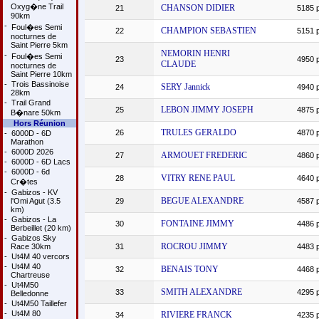
Oxyg�ne Trail
CHANSON DIDIER
21
5185 p
90km
-
Foul�es Semi
CHAMPION SEBASTIEN
22
5151 p
nocturnes de
Saint Pierre 5km
NEMORIN HENRI
-
Foul�es Semi
23
4950 p
CLAUDE
nocturnes de
Saint Pierre 10km
-
Trois Bassinoise
SERY Jannick
24
4940 p
28km
-
Trail Grand
LEBON JIMMY JOSEPH
25
4875 p
B�nare 50km
Hors Réunion
TRULES GERALDO
26
4870 p
-
6000D - 6D
Marathon
-
6000D 2026
ARMOUET FREDERIC
27
4860 p
-
6000D - 6D Lacs
-
6000D - 6d
VITRY RENE PAUL
28
4640 p
Cr�tes
-
Gabizos - KV
BEGUE ALEXANDRE
l'Omi Agut (3.5
29
4587 p
km)
-
Gabizos - La
FONTAINE JIMMY
30
4486 p
Berbeillet (20 km)
-
Gabizos Sky
ROCROU JIMMY
Race 30km
31
4483 p
-
Ut4M 40 vercors
-
Ut4M 40
BENAIS TONY
32
4468 p
Chartreuse
-
Ut4M50
SMITH ALEXANDRE
33
4295 p
Belledonne
-
Ut4M50 Taillefer
-
Ut4M 80
RIVIERE FRANCK
34
4235 p