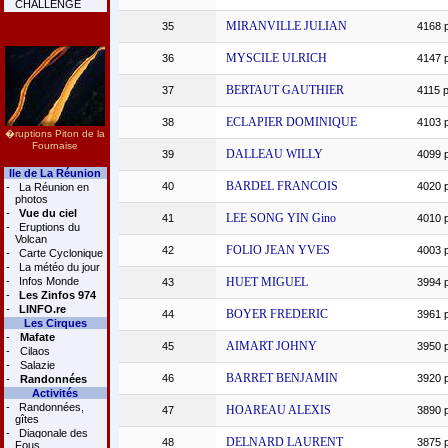
CHALLENGE
MIRANVILLE JULIAN
35
4168 p
MYSCILE ULRICH
36
4147 p
BERTAUT GAUTHIER
37
4115 p
ECLAPIER DOMINIQUE
38
4103 p
�ruptions Piton de la
Fournaise
DALLEAU WILLY
39
4099 p
Ile de La Réunion
BARDEL FRANCOIS
40
4020 p
-
La Réunion en
photos
-
Vue du ciel
LEE SONG YIN Gino
41
4010 p
-
Eruptions du
Volcan
FOLIO JEAN YVES
42
4003 p
-
Carte Cyclonique
-
La météo du jour
-
Infos Monde
HUET MIGUEL
43
3994 p
-
Les Zinfos 974
-
LINFO.re
BOYER FREDERIC
44
3961 p
Les Cirques
-
Mafate
AIMART JOHNY
45
3950 p
-
Cilaos
-
Salazie
BARRET BENJAMIN
46
3920 p
-
Randonnées
Activités
-
Randonnées,
HOAREAU ALEXIS
47
3890 p
gîtes
-
Diagonale des
DELNARD LAURENT
48
3875 p
Fous