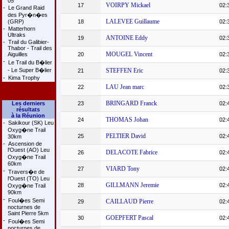
05
VOIRPY Mickael
17
02:
-
Le Grand Raid
des Pyr�n�es
LALEVEE Guillaume
(GRP)
18
02:
-
Matterhorn
Ultraks
ANTOINE Eddy
19
02:
-
Trail du Galibier-
Thabor - Trail des
MOUGEL Vincent
Aiguilles
20
02:
-
Le Trail du B�lier
- Le Super B�lier
STEFFEN Eric
21
02:
-
Kima Trophy
LAU Jean marc
22
02:
BRINGARD Franck
Les derniers
23
02:
résultats
à la Réunion
THOMAS Johan
24
02:
-
Sakikour (SK) Leu
Oxyg�ne Trail
PELTIER David
25
02:
30km
-
Ascension de
l'Ouest (AO) Leu
DELACOTE Fabrice
26
02:
Oxyg�ne Trail
60km
VIARD Tony
27
02:
-
Travers�e de
l'Ouest (TO) Leu
GILLMANN Jeremie
28
02:
Oxyg�ne Trail
90km
-
Foul�es Semi
CAILLAUD Pierre
29
02:
nocturnes de
Saint Pierre 5km
GOEPFERT Pascal
30
02:
-
Foul�es Semi
nocturnes de