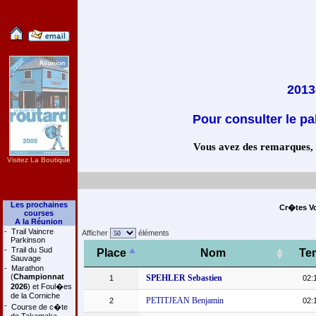
2013
Pour consulter le pa
Vous avez des remarques, co
Visitez La Boutique
Les prochaines
Cr�tes Vo
courses
A la Réunion
-
Trail Vaincre
Afficher
éléments
Parkinson
-
Trail du Sud
Place
Nom
Te
Sauvage
-
Marathon
(
Championnat
SPEHLER Sebastien
1
02:
2026
) et Foul�es
de la Corniche
PETITJEAN Benjamin
2
02:
-
Course de c�te