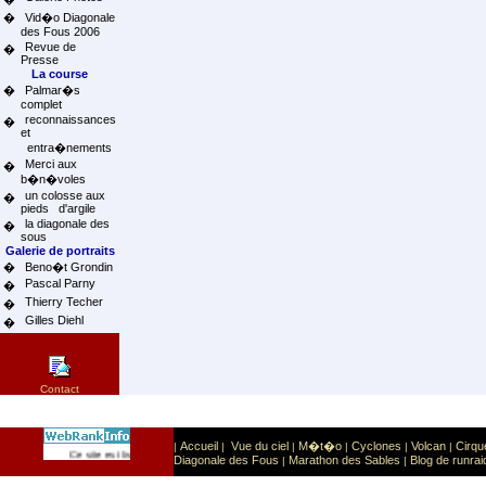
�
Vid�o Diagonale
des Fous 2006
Revue de
�
Presse
La course
�
Palmar�s
complet
reconnaissances
�
et
entra�nements
Merci aux
�
b�n�voles
un colosse aux
�
pieds d'argile
la diagonale des
�
sous
Galerie de portraits
�
Beno�t Grondin
Pascal Parny
�
Thierry Techer
�
Gilles Diehl
�
Contact
Accueil
Vue du ciel
M�t�o
Cyclones
Volcan
Cirqu
|
|
|
|
|
|
Sport
Sports extr�mes
Ce site est list� dans la cat�gorie
:
Diagonale des Fous
Marathon des Sables
Blog de runrai
|
|