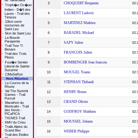
de Takamaka
CHOQUERT Benjamin
3
02:
-
Troph�e Oc�an
Indien - D�fi des
LAURENT Ludovic
4
02:
Laves - Trail des
Timizes
-
10km semi-
MARTINEZ Mathieu
5
02:
nocturnes de
Saint Leu
BARADEL Mickael
6
02:
-
5km de Saint Leu
-
La Boucle
Parapente
SAPY Julien
7
02:
-
Trail Tour Ti
Benare
FRANCOIS Julien
8
02:
-
Trail des Trois
Pitons
-
BOMBENGER Jean francois
Foul�e Sentier
9
02:
Littoral de Sainte-
Suzanne
MOUGEL Yoann
10
02:
-
CiMaSaRun
Hors Réunion
STEPHAN Thibault
11
02:
-
La Course de la
Rhune
-
Val Tho Summit
HENRY Bruno
12
02:
Games - Trail
Pursuit
CRAND Olivier
13
02:
-
Marathon du
Montcalm - Trail
des Novis -
GODFROY Matthieu
14
02:
PICaPICA
-
TIGNES Trail
MOUSSEL Johann
15
02:
-
KMV du Criou
-
Trails Alpins du
Grand Bec
WEBER Philippe
16
02:
-
Trail des Etoiles