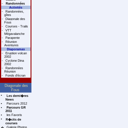
-
Randonnées
Activités
-
Randonnées,
gîtes
-
Diagonale des
Fous
-
Courses - Trails
-
VTT
Mégavalanche
-
Parapente
-
Réunion
Aventures
Diaporamas
-
Eruption volcan
2002
-
Cyclone Dina
2002
-
Randonnées
Réunion
-
Fonds d'écran
Diagonale des
Fous
•
Les derni�res
News
•
Parcours 2012
•
Parcours GR
2011
•
les Favoris
•
R�cits de
courses
Galerie Photos
�