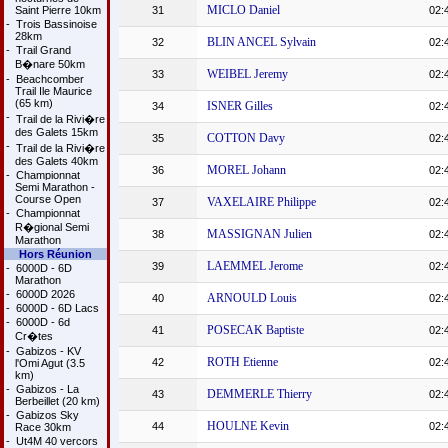
MICLO Daniel
Saint Pierre 10km
31
02:
-
Trois Bassinoise
28km
BLIN ANCEL Sylvain
32
02:
-
Trail Grand
B�nare 50km
WEIBEL Jeremy
33
02:
-
Beachcomber
Trail Ile Maurice
(65 km)
ISNER Gilles
34
02:
-
Trail de la Rivi�re
des Galets 15km
COTTON Davy
35
02:
-
Trail de la Rivi�re
des Galets 40km
MOREL Johann
36
02:
-
Championnat
Semi Marathon -
Course Open
VAXELAIRE Philippe
37
02:
-
Championnat
R�gional Semi
MASSIGNAN Julien
38
02:
Marathon
Hors Réunion
LAEMMEL Jerome
39
02:
-
6000D - 6D
Marathon
-
6000D 2026
ARNOULD Louis
40
02:
-
6000D - 6D Lacs
-
6000D - 6d
POSECAK Baptiste
41
02:
Cr�tes
-
Gabizos - KV
ROTH Etienne
42
02:
l'Omi Agut (3.5
km)
-
Gabizos - La
DEMMERLE Thierry
43
02:
Berbeillet (20 km)
-
Gabizos Sky
HOULNE Kevin
44
02:
Race 30km
-
Ut4M 40 vercors