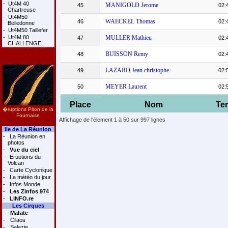
-
Ut4M 40
MANIGOLD Jerome
45
02:
Chartreuse
-
Ut4M50
WAECKEL Thomas
46
02:
Belledonne
-
Ut4M50 Taillefer
-
Ut4M 80
MULLER Mathieu
47
02:
CHALLENGE
BUISSON Remy
48
02:
LAZARD Jean christophe
49
02:
MEYER Laurent
50
02:
Place
Nom
Te
�ruptions Piton de la
Fournaise
Affichage de l'élement 1 à 50 sur 997 lignes
Ile de La Réunion
-
La Réunion en
photos
-
Vue du ciel
-
Eruptions du
Volcan
-
Carte Cyclonique
-
La météo du jour
-
Infos Monde
-
Les Zinfos 974
-
LINFO.re
Les Cirques
-
Mafate
-
Cilaos
-
Salazie