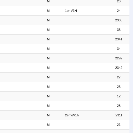
M
26
M
1er V1H
24
M
2365
M
36
M
2341
M
34
M
2292
M
2342
M
27
M
23
M
12
M
28
M
2emeV1h
2311
M
21