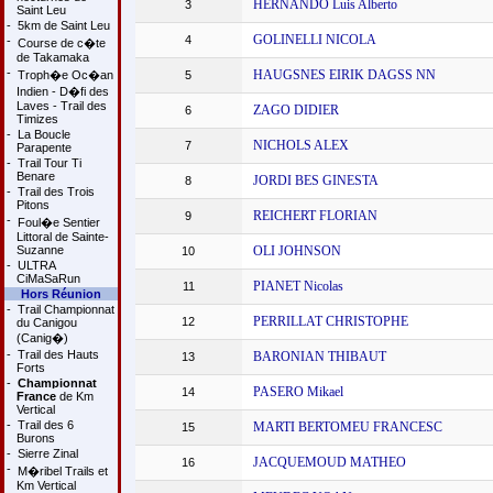
HERNANDO Luis Alberto
3
Saint Leu
-
5km de Saint Leu
GOLINELLI NICOLA
4
-
Course de c�te
de Takamaka
-
HAUGSNES EIRIK DAGSS NN
Troph�e Oc�an
5
Indien - D�fi des
Laves - Trail des
ZAGO DIDIER
6
Timizes
-
La Boucle
NICHOLS ALEX
7
Parapente
-
Trail Tour Ti
Benare
JORDI BES GINESTA
8
-
Trail des Trois
Pitons
REICHERT FLORIAN
9
-
Foul�e Sentier
Littoral de Sainte-
Suzanne
OLI JOHNSON
10
-
ULTRA
CiMaSaRun
PIANET Nicolas
11
Hors Réunion
-
Trail Championnat
PERRILLAT CHRISTOPHE
12
du Canigou
(Canig�)
-
Trail des Hauts
BARONIAN THIBAUT
13
Forts
-
Championnat
PASERO Mikael
14
France
de Km
Vertical
-
Trail des 6
MARTI BERTOMEU FRANCESC
15
Burons
-
Sierre Zinal
JACQUEMOUD MATHEO
16
-
M�ribel Trails et
Km Vertical