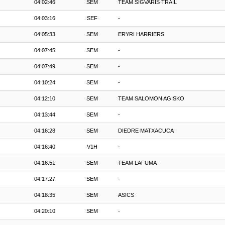
04:02:46
SEM
TEAM SIGVARIS TRAIL
04:03:16
SEF
-
04:05:33
SEM
ERYRI HARRIERS
04:07:45
SEM
-
04:07:49
SEM
-
04:10:24
SEM
-
04:12:10
SEM
TEAM SALOMON AGISKO
04:13:44
SEM
-
04:16:28
SEM
DIEDRE MATXACUCA
04:16:40
V1H
-
04:16:51
SEM
TEAM LAFUMA
04:17:27
SEM
-
04:18:35
SEM
ASICS
04:20:10
SEM
-