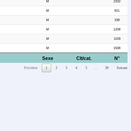
M
2332
M
921
M
338
M
1208
M
1159
M
1508
Sexe
Clt/cat.
N°
Précédent
1
2
3
4
5
39
Suivant
…