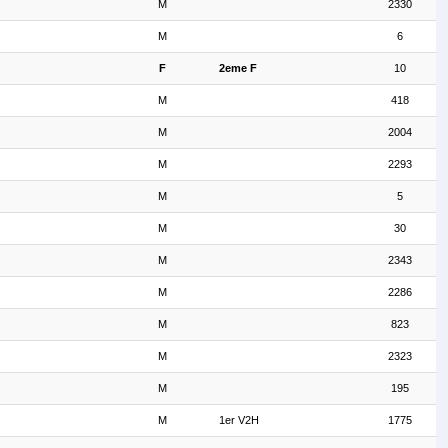
M
2330
M
6
F
2eme F
10
M
418
M
2004
M
2293
M
5
M
30
M
2343
M
2286
M
823
M
2323
M
195
M
1er V2H
1775