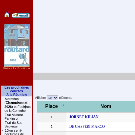
Visitez La Boutique
Les prochaines
courses
A la Réunion
Afficher
éléments
-
Marathon
(
Championnat
Place
Nom
2026
) et Foul�es
de la Corniche
-
Trail Vaincre
JORNET KILIAN
1
Parkinson
-
Trail du Sud
Sauvage
DE GASPERI MARCO
2
-
10km semi-
nocturnes de