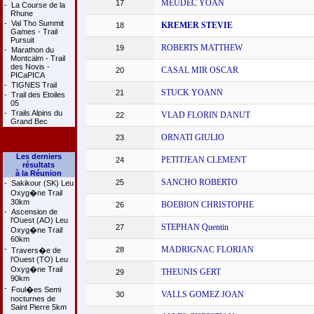
MEUDEC YOAN
17
-
La Course de la
Rhune
-
Val Tho Summit
KREMER STEVIE
18
Games - Trail
Pursuit
ROBERTS MATTHEW
19
-
Marathon du
Montcalm - Trail
des Novis -
CASAL MIR OSCAR
20
PICaPICA
-
TIGNES Trail
STUCK YOANN
21
-
Trail des Etoiles
05
-
Trails Alpins du
VLAD FLORIN DANUT
22
Grand Bec
ORNATI GIULIO
23
Les derniers
PETITJEAN CLEMENT
24
résultats
à la Réunion
SANCHO ROBERTO
25
-
Sakikour (SK) Leu
Oxyg�ne Trail
30km
BOEBION CHRISTOPHE
26
-
Ascension de
l'Ouest (AO) Leu
STEPHAN Quentin
27
Oxyg�ne Trail
60km
-
MADRIGNAC FLORIAN
28
Travers�e de
l'Ouest (TO) Leu
Oxyg�ne Trail
THEUNIS GERT
29
90km
-
Foul�es Semi
VALLS GOMEZ JOAN
30
nocturnes de
Saint Pierre 5km