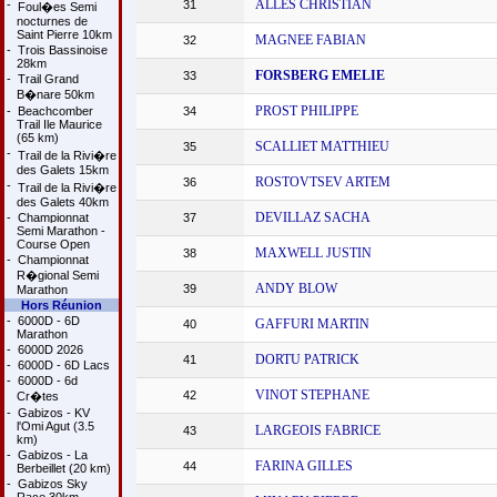
ALLES CHRISTIAN
-
31
Foul�es Semi
nocturnes de
Saint Pierre 10km
MAGNEE FABIAN
32
-
Trois Bassinoise
28km
FORSBERG EMELIE
33
-
Trail Grand
B�nare 50km
PROST PHILIPPE
-
Beachcomber
34
Trail Ile Maurice
(65 km)
SCALLIET MATTHIEU
35
-
Trail de la Rivi�re
des Galets 15km
ROSTOVTSEV ARTEM
36
-
Trail de la Rivi�re
des Galets 40km
DEVILLAZ SACHA
-
Championnat
37
Semi Marathon -
Course Open
MAXWELL JUSTIN
38
-
Championnat
R�gional Semi
ANDY BLOW
39
Marathon
Hors Réunion
-
6000D - 6D
GAFFURI MARTIN
40
Marathon
-
6000D 2026
DORTU PATRICK
41
-
6000D - 6D Lacs
-
6000D - 6d
VINOT STEPHANE
42
Cr�tes
-
Gabizos - KV
l'Omi Agut (3.5
LARGEOIS FABRICE
43
km)
-
Gabizos - La
FARINA GILLES
44
Berbeillet (20 km)
-
Gabizos Sky