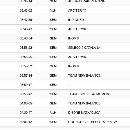
03:36:14
SEM
ADIDAS TRAIL RUNNING
03:43:02
V1H
ARC'TERYX
03:47:59
SEM
IL PIONER
03:48:42
SEM
ARC'TERYX
03:48:54
SEM
INOV 8
03:53:22
SEM
SELECCI? CATALANA
03:55:45
SEM
ARC'TERYX
03:56:32
SEM
INOV 8
03:57:14
SEM
TEAM NEW BALANCE
03:59:17
SEM
-
03:59:42
SEM
TEAM ESPOIR SALMOMON
04:00:05
SEM
TEAM NEW BALANCE
04:00:47
V1H
DIEDRE MATXACUCA
04:01:12
SEM
COURCHEVEL SPORT ALPINISM