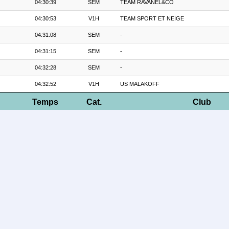
04:30:39
SEM
TEAM RAVANEL&CO
04:30:53
V1H
TEAM SPORT ET NEIGE
04:31:08
SEM
-
04:31:15
SEM
-
04:32:28
SEM
-
04:32:52
V1H
US MALAKOFF
Temps
Cat.
Club