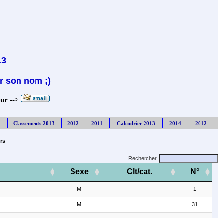
13
r son nom ;)
sur -->
Classements 2013
2012
2011
Calendrier 2013
2014
2012
rs
Rechercher
Sexe
Clt/cat.
N°
M
1
M
31