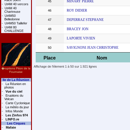
Race 30km
MINARY PIERRE
45
-
Ut4M 40 vercors
-
Ut4M 40
ROY DIDIER
46
Chartreuse
-
Ut4M50
Belledonne
DEPERRAZ STEPHANE
47
-
Ut4M50 Taillefer
-
Ut4M 80
BRACEY JON
48
CHALLENGE
LAPORTE VIVIEN
49
SAVIGNONI JEAN CHRISTOPHE
50
Place
Nom
Affichage de l'élement 1 à 50 sur 1.921 lignes
�ruptions Piton de la
Fournaise
Ile de La Réunion
-
La Réunion en
photos
-
Vue du ciel
-
Eruptions du
Volcan
-
Carte Cyclonique
-
La météo du jour
-
Infos Monde
-
Les Zinfos 974
-
LINFO.re
Les Cirques
-
Mafate