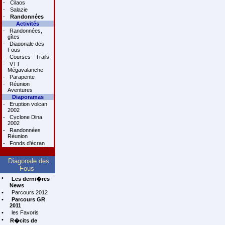
-
Cilaos
-
Salazie
-
Randonnées
Activités
-
Randonnées,
gîtes
-
Diagonale des
Fous
-
Courses - Trails
-
VTT
Mégavalanche
-
Parapente
-
Réunion
Aventures
Diaporamas
-
Eruption volcan
2002
-
Cyclone Dina
2002
-
Randonnées
Réunion
-
Fonds d'écran
Diagonale des
Fous
•
Les derni�res
News
•
Parcours 2012
•
Parcours GR
2011
•
les Favoris
•
R�cits de