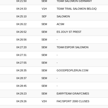
04:21:50
SEM
TEAM SALOMON GERMANY
04:24:33
V1H
TEAM TRAIL SALOMON BELGIQ
04:25:10
SEF
SALOMON
04:26:22
SEM
ACSM
04:26:52
SEM
ES JOUY ST PREST
04:26:56
SEM
-
04:27:20
SEM
TEAM ESPOIR SALOMON
04:27:31
SEM
-
04:27:55
SEM
-
04:28:35
SEM
GOODPEOPLERUN.COM
04:28:37
SEM
-
04:28:45
SEM
-
04:29:23
SEM
EARP/TEAM GRAVI'CIMES
04:29:26
V2H
FAC/SPORT 2000 CLUSES