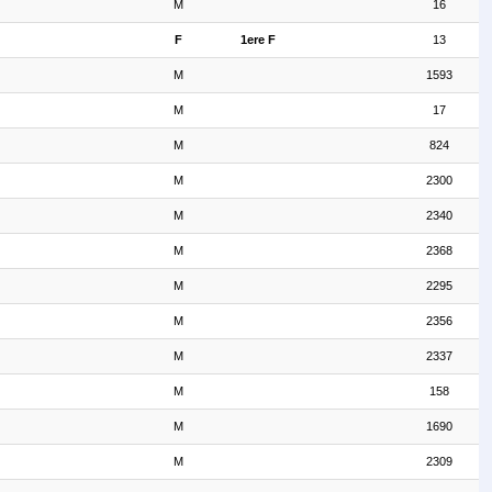
M
16
F
1ere F
13
M
1593
M
17
M
824
M
2300
M
2340
M
2368
M
2295
M
2356
M
2337
M
158
M
1690
M
2309