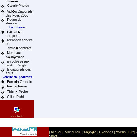
courses
Galerie Photos
�
�
Vid�o Diagonale
des Fous 2006
Revue de
�
Presse
La course
�
Palmar�s
complet
reconnaissances
�
et
entra�nements
Merci aux
�
b�n�voles
un colosse aux
�
pieds d'argile
la diagonale des
�
sous
Galerie de portraits
�
Beno�t Grondin
Pascal Parny
�
Thierry Techer
�
Gilles Diehl
�
Contact
Accueil
Vue du ciel
M�t�o
Cyclones
Volcan
Cirqu
|
|
|
|
|
|
Sport
Sports extr�mes
Ce site est list� dans la cat�gorie
:
Sport
|