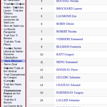
de Takamaka
ROUSSEL Nicolas
3
-
Troph�e Oc�an
Indien - D�fi des
BROCHARD Laurent
4
Laves - Trail des
Timizes
LAUMOND Eric
5
-
10km semi-
nocturnes de
Saint Leu
ROBIN Olivier
6
-
5km de Saint Leu
-
La Boucle
ROBERT Nicolas
7
Parapente
-
Trail Tour Ti
Benare
VERRIERE Emmanuel
8
-
Trail des Trois
Pitons
BULIDON Frederick
9
-
Foul�e Sentier
Littoral de Sainte-
Suzanne
BAPT Gregory
10
-
CiMaSaRun
Hors Réunion
MENU Emmanuel
11
-
Sierre Zinal
-
M�ribel Trails et
DONZEAU Pierre
12
Km Vertical
-
Trail Championnat
LECLERC Sebastien
du Canigou
13
(Canig�)
-
Trail des Hauts
CHATEAU Edouard
14
Forts
-
Championnat
PARTHENAY Gregory
15
France
de Km
Vertical
-
Trail des 6
LALLIER Sebastien
16
Burons
-
La Course de la