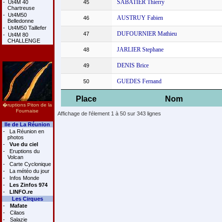
SABATIER Thierry
-
Ut4M 40
45
Chartreuse
-
Ut4M50
AUSTRUY Fabien
46
Belledonne
-
Ut4M50 Taillefer
DUFOURNIER Mathieu
47
-
Ut4M 80
CHALLENGE
JARLIER Stephane
48
DENIS Brice
49
GUEDES Fernand
50
Place
Nom
�ruptions Piton de la
Fournaise
Affichage de l'élement 1 à 50 sur 343 lignes
Ile de La Réunion
-
La Réunion en
photos
-
Vue du ciel
-
Eruptions du
Volcan
-
Carte Cyclonique
-
La météo du jour
-
Infos Monde
-
Les Zinfos 974
-
LINFO.re
Les Cirques
-
Mafate
-
Cilaos
-
Salazie