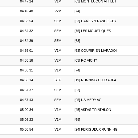
04:47:24
V1M
[03] MONTLUCON ATHLET
04:49:40
V2M
[74]
04:53:54
SEM
[63] CAA ESPERANCE CEY
04:54:32
SEM
[75] LES MOUSTIQUES
04:54:39
SEM
[63]
04:55:01
V1M
[63] COURIR EN LIVRADOI
04:55:18
V2M
[03] RC VICHY
04:55:31
V1M
[74]
04:56:14
SEF
[19] RUNNING CLUB ARPA
04:57:37
SEM
[63]
04:57:43
SEM
[95] US MERY AC
05:00:34
V1M
[45] ASFAS TRIATHLON
05:05:23
V1M
[69]
05:05:54
V1M
[24] PERIGUEUX RUNNING