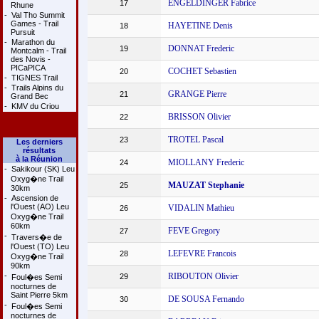
ENGELDINGER Fabrice
17
Rhune
-
Val Tho Summit
Games - Trail
HAYETINE Denis
18
Pursuit
-
Marathon du
DONNAT Frederic
19
Montcalm - Trail
des Novis -
PICaPICA
COCHET Sebastien
20
-
TIGNES Trail
-
Trails Alpins du
GRANGE Pierre
21
Grand Bec
-
KMV du Criou
BRISSON Olivier
22
TROTEL Pascal
23
Les derniers
résultats
à la Réunion
MIOLLANY Frederic
24
-
Sakikour (SK) Leu
Oxyg�ne Trail
MAUZAT Stephanie
25
30km
-
Ascension de
l'Ouest (AO) Leu
VIDALIN Mathieu
26
Oxyg�ne Trail
60km
FEVE Gregory
27
-
Travers�e de
l'Ouest (TO) Leu
LEFEVRE Francois
28
Oxyg�ne Trail
90km
-
RIBOUTON Olivier
29
Foul�es Semi
nocturnes de
Saint Pierre 5km
DE SOUSA Fernando
30
-
Foul�es Semi
nocturnes de