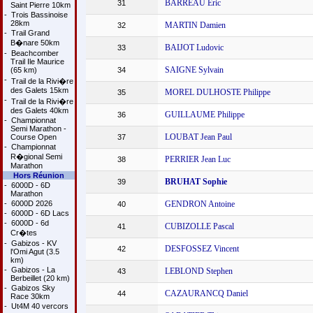
BARREAU Eric
31
Saint Pierre 10km
-
Trois Bassinoise
28km
MARTIN Damien
32
-
Trail Grand
B�nare 50km
BAIJOT Ludovic
33
-
Beachcomber
Trail Ile Maurice
SAIGNE Sylvain
(65 km)
34
-
Trail de la Rivi�re
des Galets 15km
MOREL DULHOSTE Philippe
35
-
Trail de la Rivi�re
des Galets 40km
GUILLAUME Philippe
36
-
Championnat
Semi Marathon -
LOUBAT Jean Paul
Course Open
37
-
Championnat
R�gional Semi
PERRIER Jean Luc
38
Marathon
Hors Réunion
BRUHAT Sophie
39
-
6000D - 6D
Marathon
-
6000D 2026
GENDRON Antoine
40
-
6000D - 6D Lacs
-
6000D - 6d
CUBIZOLLE Pascal
41
Cr�tes
-
Gabizos - KV
DESFOSSEZ Vincent
42
l'Omi Agut (3.5
km)
-
Gabizos - La
LEBLOND Stephen
43
Berbeillet (20 km)
-
Gabizos Sky
CAZAURANCQ Daniel
44
Race 30km
-
Ut4M 40 vercors