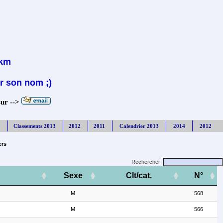
 km
r son nom ;)
sur -->
Classements 2013
2012
2011
Calendrier 2013
2014
2012
ers
Rechercher
Sexe
Clt/cat.
N°
M
568
M
566