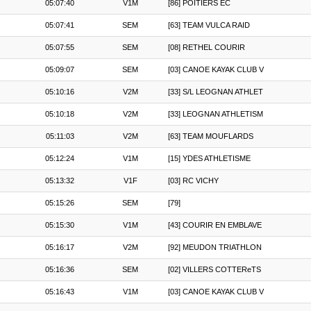
05:07:40
V1M
[86] POITIERS EC
05:07:41
SEM
[63] TEAM VULCA RAID
05:07:55
SEM
[08] RETHEL COURIR
05:09:07
SEM
[03] CANOE KAYAK CLUB V
05:10:16
V2M
[33] S/L LEOGNAN ATHLET
05:10:18
V2M
[33] LEOGNAN ATHLETISM
05:11:03
V2M
[63] TEAM MOUFLARDS
05:12:24
V1M
[15] YDES ATHLETISME
05:13:32
V1F
[03] RC VICHY
05:15:26
SEM
[79]
05:15:30
V1M
[43] COURIR EN EMBLAVE
05:16:17
V2M
[92] MEUDON TRIATHLON
05:16:36
SEM
[02] VILLERS COTTEReTS
05:16:43
V1M
[03] CANOE KAYAK CLUB V