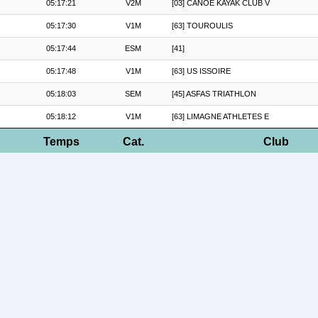
05:17:21
V2M
[03] CANOE KAYAK CLUB V
05:17:30
V1M
[63] TOUROULIS
05:17:44
ESM
[41]
05:17:48
V1M
[63] US ISSOIRE
05:18:03
SEM
[45] ASFAS TRIATHLON
05:18:12
V1M
[63] LIMAGNE ATHLETES E
Temps
Cat.
Club