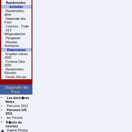
-
Randonnées
Activités
-
Randonnées,
gîtes
-
Diagonale des
Fous
-
Courses - Trails
-
VTT
Mégavalanche
-
Parapente
-
Réunion
Aventures
Diaporamas
-
Eruption volcan
2002
-
Cyclone Dina
2002
-
Randonnées
Réunion
-
Fonds d'écran
Diagonale des
Fous
•
Les derni�res
News
•
Parcours 2012
•
Parcours GR
2011
•
les Favoris
•
R�cits de
courses
Galerie Photos
�