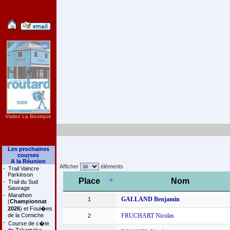
Visitez La Boutique
Les prochaines
courses
A la Réunion
Afficher
éléments
-
Trail Vaincre
Parkinson
Place
Nom
-
Trail du Sud
Sauvage
-
Marathon
GALLAND Benjamin
1
(
Championnat
2026
) et Foul�es
de la Corniche
FRUCHART Nicolas
2
-
Course de c�te