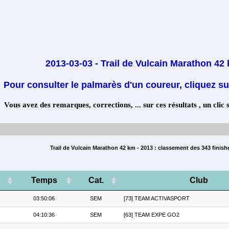
2013-03-03 - Trail de Vulcain Marathon 42
Pour consulter le palmarès d'un coureur, cliquez su
Vous avez des remarques, corrections, ... sur ces résultats , un clic 
Trail de Vulcain Marathon 42 km - 2013 : classement des 343 finish
Temps
Cat.
Club
03:50:06
SEM
[73] TEAM ACTIVASPORT
04:10:36
SEM
[63] TEAM EXPE GO2