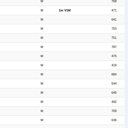
M
758
M
1er V1M
471
M
641
M
753
M
751
M
787
M
475
M
419
M
684
M
544
M
645
M
492
M
709
M
636