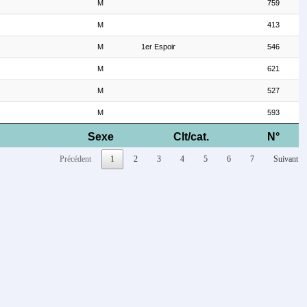
M
759
M
413
M
1er Espoir
546
M
621
M
527
M
593
Sexe
Clt/cat.
N°
Précédent
1
2
3
4
5
6
7
Suivant