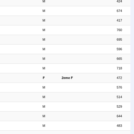
M
424
M
674
M
417
M
760
M
695
M
596
M
665
M
718
F
2eme F
472
M
576
M
514
M
529
M
644
M
483