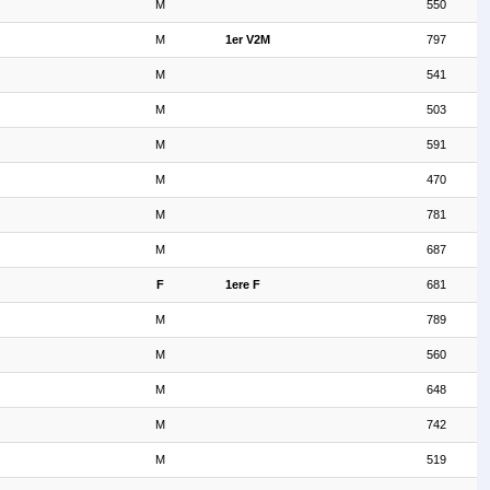
M
550
M
1er V2M
797
M
541
M
503
M
591
M
470
M
781
M
687
F
1ere F
681
M
789
M
560
M
648
M
742
M
519