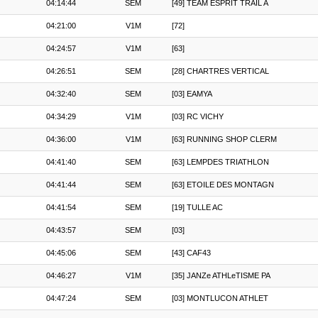
04:14:44
SEM
[49] TEAM ESPRIT TRAIL A
04:21:00
V1M
[72]
04:24:57
V1M
[63]
04:26:51
SEM
[28] CHARTRES VERTICAL
04:32:40
SEM
[03] EAMYA
04:34:29
V1M
[03] RC VICHY
04:36:00
V1M
[63] RUNNING SHOP CLERM
04:41:40
SEM
[63] LEMPDES TRIATHLON
04:41:44
SEM
[63] ETOILE DES MONTAGN
04:41:54
SEM
[19] TULLE AC
04:43:57
SEM
[03]
04:45:06
SEM
[43] CAF43
04:46:27
V1M
[35] JANZe ATHLeTISME PA
04:47:24
SEM
[03] MONTLUCON ATHLET