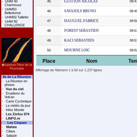
GUITTON NICOLAS
-
Ut4M 40
45
09:4
Chartreuse
-
Ut4M50
SAVAJOLS BRUNO
46
09:4
Belledonne
-
Ut4M50 Taillefer
HAUGUEL FABRICE
47
09:5
-
Ut4M 80
CHALLENGE
FOREST SEBASTIEN
48
09:5
KACI SEBASTIEN
49
09:5
MOURNE LOIC
50
09:5
Place
Nom
Te
�ruptions Piton de la
Fournaise
Affichage de l'élement 1 à 50 sur 1.237 lignes
Ile de La Réunion
-
La Réunion en
photos
-
Vue du ciel
-
Eruptions du
Volcan
-
Carte Cyclonique
-
La météo du jour
-
Infos Monde
-
Les Zinfos 974
-
LINFO.re
Les Cirques
-
Mafate
-
Cilaos
-
Salazie