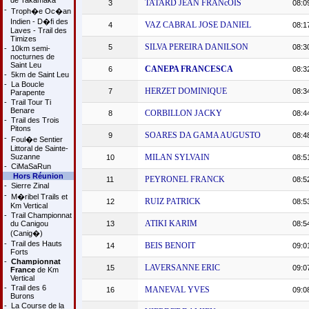
de Takamaka
TATARD JEAN FRANcOIS
3
08:0
-
Troph�e Oc�an
Indien - D�fi des
VAZ CABRAL JOSE DANIEL
4
08:1
Laves - Trail des
Timizes
SILVA PEREIRA DANILSON
5
08:3
-
10km semi-
nocturnes de
Saint Leu
CANEPA FRANCESCA
6
08:3
-
5km de Saint Leu
-
La Boucle
HERZET DOMINIQUE
7
08:3
Parapente
-
Trail Tour Ti
Benare
CORBILLON JACKY
8
08:4
-
Trail des Trois
Pitons
SOARES DA GAMA AUGUSTO
9
08:4
-
Foul�e Sentier
Littoral de Sainte-
Suzanne
MILAN SYLVAIN
10
08:5
-
CiMaSaRun
Hors Réunion
PEYRONEL FRANCK
11
08:5
-
Sierre Zinal
-
M�ribel Trails et
RUIZ PATRICK
12
08:5
Km Vertical
-
Trail Championnat
ATIKI KARIM
du Canigou
13
08:5
(Canig�)
-
Trail des Hauts
BEIS BENOIT
14
09:0
Forts
-
Championnat
LAVERSANNE ERIC
15
09:0
France
de Km
Vertical
-
Trail des 6
MANEVAL YVES
16
09:0
Burons
-
La Course de la