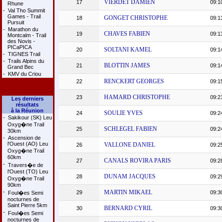
VIERDET DAMIEN
17
09:1
Rhune
-
Val Tho Summit
Games - Trail
GONGET CHRISTOPHE
18
09:1
Pursuit
-
Marathon du
CHAVES FABIEN
19
09:1
Montcalm - Trail
des Novis -
PICaPICA
SOLTANI KAMEL
20
09:1
-
TIGNES Trail
-
Trails Alpins du
BLOTTIN JAMES
21
09:1
Grand Bec
-
KMV du Criou
RENCKERT GEORGES
22
09:1
HAMARD CHRISTOPHE
23
09:2
Les derniers
résultats
à la Réunion
SOULIE YVES
24
09:2
-
Sakikour (SK) Leu
Oxyg�ne Trail
SCHLEGEL FABIEN
25
09:2
30km
-
Ascension de
l'Ouest (AO) Leu
VALLONE DANIEL
26
09:2
Oxyg�ne Trail
60km
CANALS ROVIRA PARIS
27
09:2
-
Travers�e de
l'Ouest (TO) Leu
DUNAM JACQUES
28
09:2
Oxyg�ne Trail
90km
-
MARTIN MIKAEL
29
09:3
Foul�es Semi
nocturnes de
Saint Pierre 5km
BERNARD CYRIL
30
09:3
-
Foul�es Semi
nocturnes de