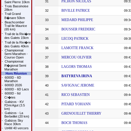
PICHON NICOLAS
31
09:3
Saint Pierre 10km
-
Trois Bassinoise
28km
BIVILLE PATRICE
32
09:3
-
Trail Grand
B�nare 50km
MEDARD PHILIPPE
33
09:3
-
Beachcomber
Trail Ile Maurice
BOUSSER FREDERIC
(65 km)
34
09:3
-
Trail de la Rivi�re
des Galets 15km
LECOQ PATRICK
35
09:3
-
Trail de la Rivi�re
des Galets 40km
LAMOTTE FRANCK
36
09:4
-
Championnat
Semi Marathon -
MERCOU OLIVIER
Course Open
37
09:4
-
Championnat
R�gional Semi
LAGORS THOMAS
38
09:4
Marathon
Hors Réunion
BATYREVA IRINA
39
09:4
-
6000D - 6D
Marathon
-
6000D 2026
SAVIGNAC JEROME
40
09:4
-
6000D - 6D Lacs
-
6000D - 6d
RICO SEBASTIEN
41
09:4
Cr�tes
-
Gabizos - KV
PITARD YOHANN
42
09:4
l'Omi Agut (3.5
km)
-
Gabizos - La
GRENOUILLET THIERRY
43
09:4
Berbeillet (20 km)
-
Gabizos Sky
BOCH THOMAS
44
09:4
Race 30km
-
Ut4M 40 vercors