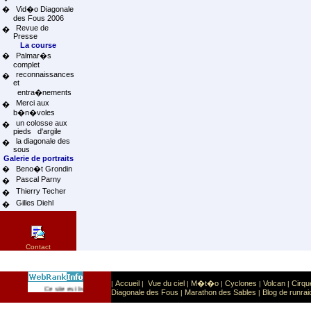
�
Vid�o Diagonale
des Fous 2006
Revue de
�
Presse
La course
�
Palmar�s
complet
reconnaissances
�
et
entra�nements
Merci aux
�
b�n�voles
un colosse aux
�
pieds d'argile
la diagonale des
�
sous
Galerie de portraits
�
Beno�t Grondin
Pascal Parny
�
Thierry Techer
�
Gilles Diehl
�
Contact
Accueil
Vue du ciel
M�t�o
Cyclones
Volcan
Cirqu
|
|
|
|
|
|
Sport
Sports extr�mes
Ce site est list� dans la cat�gorie
:
Diagonale des Fous
Marathon des Sables
Blog de runrai
|
|