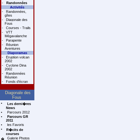
-
Randonnées
Activités
-
Randonnées,
gîtes
-
Diagonale des
Fous
-
Courses - Trails
-
VTT
Mégavalanche
-
Parapente
-
Réunion
Aventures
Diaporamas
-
Eruption volcan
2002
-
Cyclone Dina
2002
-
Randonnées
Réunion
-
Fonds d'écran
Diagonale des
Fous
•
Les derni�res
News
•
Parcours 2012
•
Parcours GR
2011
•
les Favoris
•
R�cits de
courses
Galerie Photos
�