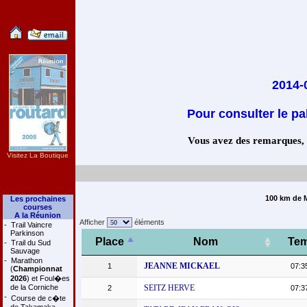
2014-
Pour consulter le pa
Vous avez des remarques, co
Visitez La Boutique
100 km de M
Les prochaines
courses
A la Réunion
Afficher
éléments
-
Trail Vaincre
Parkinson
Place
Nom
Te
-
Trail du Sud
Sauvage
-
Marathon
JEANNE MICKAEL
1
07:3
(
Championnat
2026
) et Foul�es
de la Corniche
SEITZ HERVE
2
07:3
-
Course de c�te