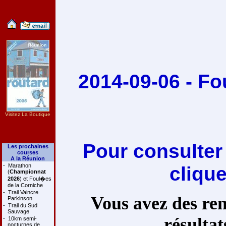
2014-09-06 - Fo
Visitez La Boutique
Pour consulter
Les prochaines
courses
A la Réunion
-
Marathon
cliqu
(
Championnat
2026
) et Foul�es
de la Corniche
-
Trail Vaincre
Vous avez des rem
Parkinson
-
Trail du Sud
Sauvage
résultat
-
10km semi-
nocturnes de