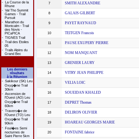
-
La Course de la
SMITH ALEXANDRE
7
Rhune
-
Val Tho Summit
GALAIS GILBERT
8
Games - Trail
Pursuit
-
Marathon du
PAYET RAYNAUD
9
Montcalm - Trail
des Novis -
TEITGEN Francois
10
PICaPICA
-
TIGNES Trail
-
Trail des Etoiles
PAUSE EXUPERY PIERRE
11
05
-
Trails Alpins du
NOM MANQUANT
12
Grand Bec
GRENIER LAURY
13
Les derniers
VITRY JEAN PHILIPPE
14
résultats
à la Réunion
-
Sakikour (SK) Leu
VELIA LOIC
15
Oxyg�ne Trail
30km
SOUEIDAN KHALED
16
-
Ascension de
l'Ouest (AO) Leu
Oxyg�ne Trail
DEPRET Thomas
17
60km
-
Travers�e de
DELIRON OLIVIER
18
l'Ouest (TO) Leu
Oxyg�ne Trail
HOAREAU GEORGES MARIE
19
90km
-
Foul�es Semi
FONTAINE fabrice
nocturnes de
20
Saint Pierre 5km