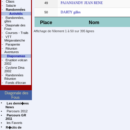
-
Cilaos
PAJANIANDY JEAN RENE
49
-
Salazie
-
Randonnées
DARTY gilles
50
Activités
-
Randonnées,
gîtes
Place
Nom
-
Diagonale des
Fous
Affichage de l'élement 1 à 50 sur 395 lignes
-
Courses - Trails
-
VTT
Mégavalanche
-
Parapente
-
Réunion
Aventures
Diaporamas
-
Eruption volcan
2002
-
Cyclone Dina
2002
-
Randonnées
Réunion
-
Fonds d'écran
Diagonale des
Fous
•
Les derni�res
News
•
Parcours 2012
•
Parcours GR
2011
•
les Favoris
•
R�cits de