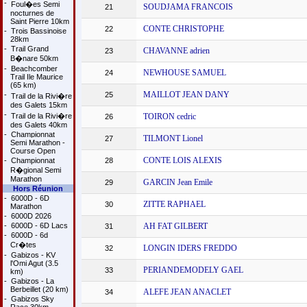
-
Foul�es Semi
SOUDJAMA FRANCOIS
21
nocturnes de
Saint Pierre 10km
CONTE CHRISTOPHE
22
-
Trois Bassinoise
28km
-
Trail Grand
CHAVANNE adrien
23
B�nare 50km
-
Beachcomber
NEWHOUSE SAMUEL
24
Trail Ile Maurice
(65 km)
MAILLOT JEAN DANY
-
25
Trail de la Rivi�re
des Galets 15km
-
Trail de la Rivi�re
TOIRON cedric
26
des Galets 40km
-
Championnat
TILMONT Lionel
27
Semi Marathon -
Course Open
CONTE LOIS ALEXIS
-
Championnat
28
R�gional Semi
Marathon
GARCIN Jean Emile
29
Hors Réunion
-
6000D - 6D
ZITTE RAPHAEL
30
Marathon
-
6000D 2026
-
6000D - 6D Lacs
AH FAT GILBERT
31
-
6000D - 6d
Cr�tes
LONGIN IDERS FREDDO
32
-
Gabizos - KV
l'Omi Agut (3.5
PERIANDEMODELY GAEL
33
km)
-
Gabizos - La
Berbeillet (20 km)
ALEFE JEAN ANACLET
34
-
Gabizos Sky