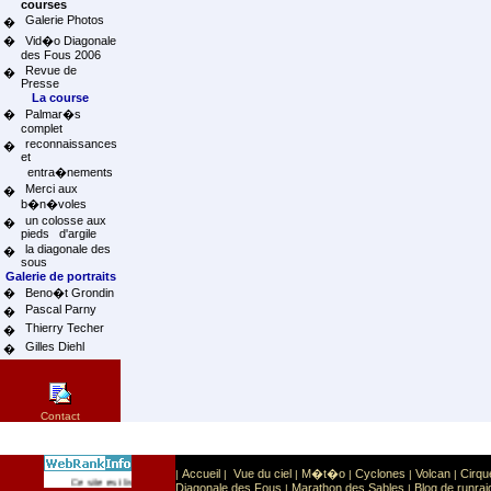
courses
Galerie Photos
�
�
Vid�o Diagonale
des Fous 2006
Revue de
�
Presse
La course
�
Palmar�s
complet
reconnaissances
�
et
entra�nements
Merci aux
�
b�n�voles
un colosse aux
�
pieds d'argile
la diagonale des
�
sous
Galerie de portraits
�
Beno�t Grondin
Pascal Parny
�
Thierry Techer
�
Gilles Diehl
�
Contact
Accueil
Vue du ciel
M�t�o
Cyclones
Volcan
Cirqu
|
|
|
|
|
|
Sport
Sports extr�mes
Ce site est list� dans la cat�gorie
:
Diagonale des Fous
Marathon des Sables
Blog de runrai
|
|