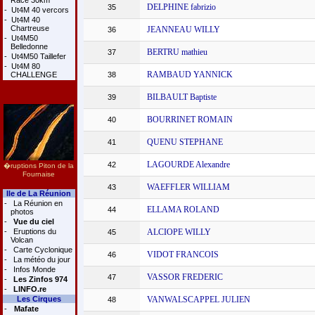
Race 30km
DELPHINE fabrizio
35
-
Ut4M 40 vercors
-
Ut4M 40
Chartreuse
JEANNEAU WILLY
36
-
Ut4M50
Belledonne
BERTRU mathieu
37
-
Ut4M50 Taillefer
-
Ut4M 80
RAMBAUD YANNICK
CHALLENGE
38
BILBAULT Baptiste
39
BOURRINET ROMAIN
40
QUENU STEPHANE
41
LAGOURDE Alexandre
42
�ruptions Piton de la
Fournaise
WAEFFLER WILLIAM
43
Ile de La Réunion
-
La Réunion en
ELLAMA ROLAND
44
photos
-
Vue du ciel
-
Eruptions du
ALCIOPE WILLY
45
Volcan
-
Carte Cyclonique
VIDOT FRANCOIS
46
-
La météo du jour
-
Infos Monde
VASSOR FREDERIC
47
-
Les Zinfos 974
-
LINFO.re
Les Cirques
VANWALSCAPPEL JULIEN
48
-
Mafate