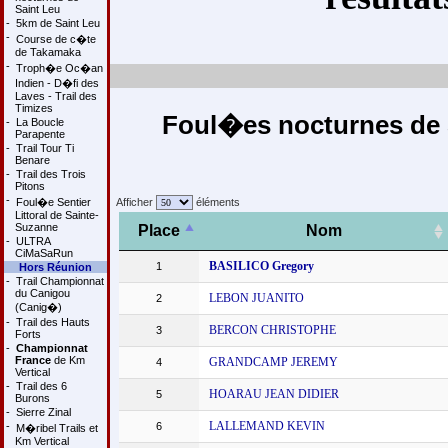
Saint Leu
-
5km de Saint Leu
-
Course de c�te
de Takamaka
-
Troph�e Oc�an
Indien - D�fi des
Laves - Trail des
Timizes
Foul�es nocturnes de S
-
La Boucle
Parapente
-
Trail Tour Ti
Benare
-
Trail des Trois
Pitons
-
Foul�e Sentier
Afficher
éléments
Littoral de Sainte-
Suzanne
Place
Nom
-
ULTRA
CiMaSaRun
BASILICO Gregory
1
Hors Réunion
-
Trail Championnat
du Canigou
LEBON JUANITO
2
(Canig�)
-
Trail des Hauts
BERCON CHRISTOPHE
3
Forts
-
Championnat
France
de Km
GRANDCAMP JEREMY
4
Vertical
-
Trail des 6
HOARAU JEAN DIDIER
5
Burons
-
Sierre Zinal
LALLEMAND KEVIN
-
6
M�ribel Trails et
Km Vertical