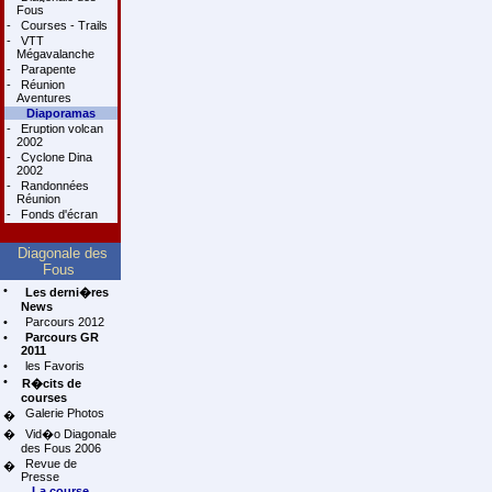
Fous
-
Courses - Trails
-
VTT
Mégavalanche
-
Parapente
-
Réunion
Aventures
Diaporamas
-
Eruption volcan
2002
-
Cyclone Dina
2002
-
Randonnées
Réunion
-
Fonds d'écran
Diagonale des
Fous
•
Les derni�res
News
•
Parcours 2012
•
Parcours GR
2011
•
les Favoris
•
R�cits de
courses
Galerie Photos
�
�
Vid�o Diagonale
des Fous 2006
Revue de
�
Presse
La course