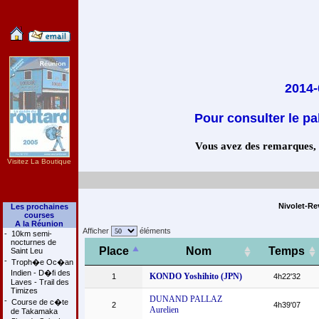
2014-
Pour consulter le pa
Vous avez des remarques, co
Visitez La Boutique
Nivolet-Re
Les prochaines
courses
A la Réunion
Afficher
éléments
-
10km semi-
nocturnes de
Place
Nom
Temps
Saint Leu
-
Troph�e Oc�an
Indien - D�fi des
KONDO Yoshihito (JPN)
1
4h22'32
Laves - Trail des
Timizes
DUNAND PALLAZ
-
Course de c�te
2
4h39'07
Aurelien
de Takamaka