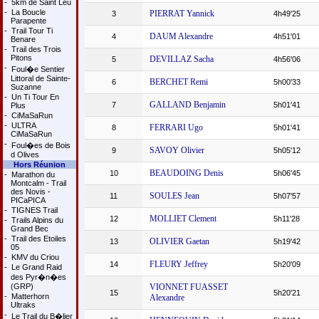
-
5km de Saint Leu
-
La Boucle
PIERRAT Yannick
3
4h49'25
Parapente
-
Trail Tour Ti
DAUM Alexandre
4
4h51'01
Benare
-
Trail des Trois
Pitons
DEVILLAZ Sacha
5
4h56'06
-
Foul�e Sentier
Littoral de Sainte-
BERCHET Remi
6
5h00'33
Suzanne
-
Un Ti Tour En
GALLAND Benjamin
7
5h01'41
Plus
-
CiMaSaRun
-
ULTRA
FERRARI Ugo
8
5h01'41
CiMaSaRun
-
Foul�es de Bois
SAVOY Olivier
9
5h05'12
d Olives
Hors Réunion
BEAUDOING Denis
10
5h06'45
-
Marathon du
Montcalm - Trail
des Novis -
SOULES Jean
11
5h07'57
PICaPICA
-
TIGNES Trail
MOLLIET Clement
12
5h11'28
-
Trails Alpins du
Grand Bec
-
Trail des Etoiles
OLIVIER Gaetan
13
5h19'42
05
-
KMV du Criou
FLEURY Jeffrey
14
5h20'09
-
Le Grand Raid
des Pyr�n�es
(GRP)
VIONNET FUASSET
15
5h20'21
-
Matterhorn
Alexandre
Ultraks
-
Le Trail du B�lier