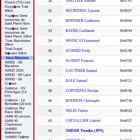
THELLIER Antoine
30
5h37'41
l'Ouest (TO) Leu
Oxyg�ne Trail
HEURTEFEU Laurent
90km
31
5h38'27
-
Foul�es Semi
nocturnes de
BERTHIER Guillaume
32
5h39'56
Saint Pierre 5km
-
Foul�es Semi
BADRE Guillaume
33
5h40'49
nocturnes de
Saint Pierre 10km
MONICAT Emmanuel
-
Trois Bassinoise
34
5h40'58
28km
-
Trail Grand
SCHMID Fredy
35
5h41'48
B�nare 50km
Hors Réunion
SCHMIT Francois
36
5h42'25
-
6000D - 6D
Marathon
-
6000D 2026
GAUTHIER Samuel
37
5h44'09
-
6000D - 6D Lacs
-
6000D - 6d
BALE Samuel
38
5h45'21
Cr�tes
-
Gabizos - KV
COINTEPAS Nicolas
39
5h45'36
l'Omi Agut (3.5
km)
-
Gabizos - La
BOEBION Christophe
40
5h47'39
Berbeillet (20 km)
-
Gabizos Sky
NELIN Fabien
41
5h48'23
Race 30km
-
Ut4M 40 vercors
CHEVALLIER Gabriel
-
Ut4M 40
42
5h48'27
Chartreuse
-
Ut4M50
OHISHI Yumiko (JPN)
43
5h48'46
Belledonne
-
Ut4M50 Taillefer