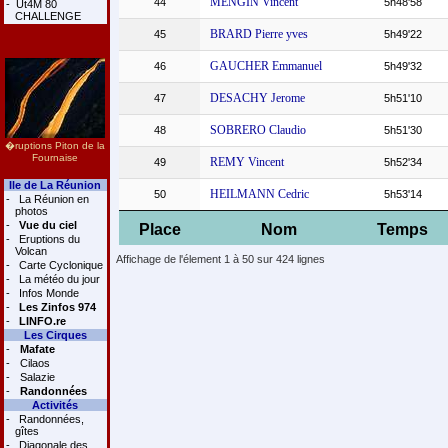
MENGIN Vincent
44
5h48'58
-
Ut4M 80
CHALLENGE
BRARD Pierre yves
45
5h49'22
GAUCHER Emmanuel
46
5h49'32
DESACHY Jerome
47
5h51'10
SOBRERO Claudio
48
5h51'30
�ruptions Piton de la
Fournaise
REMY Vincent
49
5h52'34
Ile de La Réunion
HEILMANN Cedric
50
5h53'14
-
La Réunion en
photos
-
Vue du ciel
Place
Nom
Temps
-
Eruptions du
Volcan
Affichage de l'élement 1 à 50 sur 424 lignes
-
Carte Cyclonique
-
La météo du jour
-
Infos Monde
-
Les Zinfos 974
-
LINFO.re
Les Cirques
-
Mafate
-
Cilaos
-
Salazie
-
Randonnées
Activités
-
Randonnées,
gîtes
-
Diagonale des