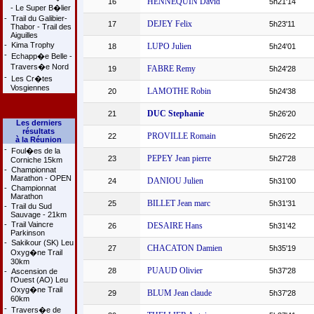
HENNEQUIN David
16
5h21'14
- Le Super B�lier
-
Trail du Galibier-
DEJEY Felix
17
5h23'11
Thabor - Trail des
Aiguilles
-
Kima Trophy
LUPO Julien
18
5h24'01
-
Echapp�e Belle -
Travers�e Nord
FABRE Remy
19
5h24'28
-
Les Cr�tes
Vosgiennes
LAMOTHE Robin
20
5h24'38
DUC Stephanie
21
5h26'20
Les derniers
résultats
PROVILLE Romain
22
5h26'22
à la Réunion
-
Foul�es de la
PEPEY Jean pierre
23
5h27'28
Corniche 15km
-
Championnat
Marathon - OPEN
DANIOU Julien
24
5h31'00
-
Championnat
Marathon
BILLET Jean marc
25
5h31'31
-
Trail du Sud
Sauvage - 21km
-
Trail Vaincre
DESAIRE Hans
26
5h31'42
Parkinson
-
Sakikour (SK) Leu
CHACATON Damien
27
5h35'19
Oxyg�ne Trail
30km
PUAUD Olivier
28
5h37'28
-
Ascension de
l'Ouest (AO) Leu
Oxyg�ne Trail
BLUM Jean claude
29
5h37'28
60km
-
Travers�e de