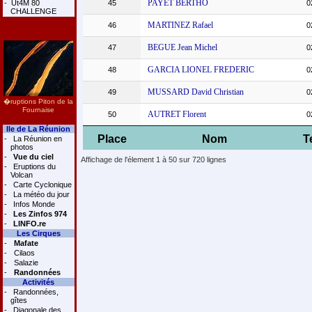
PAYET BERTHO
-
Ut4M 80
45
0
CHALLENGE
MARTINEZ Rafael
46
0
BEGUE Jean Michel
47
0
GARCIA LIONEL FREDERIC
48
0
MUSSARD David Christian
49
0
�ruptions Piton de la
Fournaise
AUTRET Florent
50
0
Ile de La Réunion
Place
Nom
T
-
La Réunion en
photos
-
Vue du ciel
Affichage de l'élement 1 à 50 sur 720 lignes
-
Eruptions du
Volcan
-
Carte Cyclonique
-
La météo du jour
-
Infos Monde
-
Les Zinfos 974
-
LINFO.re
Les Cirques
-
Mafate
-
Cilaos
-
Salazie
-
Randonnées
Activités
-
Randonnées,
gîtes
-
Diagonale des