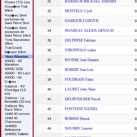
BARDEUR MICKAEL THIERRY
31
0
l'Ouest (TO) Leu
Oxyg�ne Trail
90km
MONTEGU Cyril
32
0
-
Foul�es Semi
nocturnes de
DAMOUR LUDOVIC
33
0
Saint Pierre 5km
-
Foul�es Semi
HOAREAU ALEXIS ARNAUD
34
0
nocturnes de
Saint Pierre 10km
-
Trois Bassinoise
DELPHINE Fabrizio
35
0
28km
-
Trail Grand
STROPPOLO walter
36
0
B�nare 50km
Hors Réunion
RIVIERE Jean Damien
37
0
-
6000D - 6D
Marathon
-
6000D 2026
ROBERT Jean Loic
38
0
-
6000D - 6D Lacs
-
6000D - 6d
FOUDRAIN Fabio
39
0
Cr�tes
-
Gabizos - KV
LAURET Jules Marc
40
0
l'Omi Agut (3.5
km)
-
Gabizos - La
DEURVEILHER Pascal
41
0
Berbeillet (20 km)
-
Gabizos Sky
FONTAINE DANIEL
42
0
Race 30km
-
Ut4M 40 vercors
-
Ut4M 40
ROBINO Benoit
43
0
Chartreuse
-
Ut4M50
NOURRY Laurent
44
0
Belledonne
-
Ut4M50 Taillefer