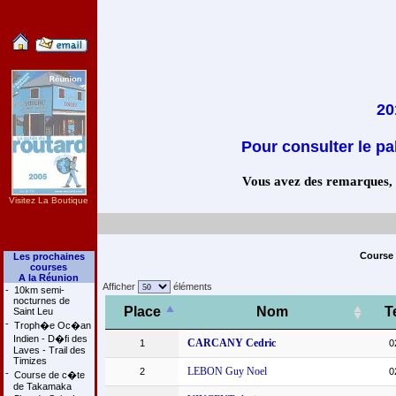
20
Pour consulter le pa
Vous avez des remarques, co
Visitez La Boutique
Course 
Les prochaines
courses
A la Réunion
Afficher
éléments
-
10km semi-
nocturnes de
Place
Nom
T
Saint Leu
-
Troph�e Oc�an
Indien - D�fi des
CARCANY Cedric
1
0
Laves - Trail des
Timizes
LEBON Guy Noel
2
0
-
Course de c�te
de Takamaka