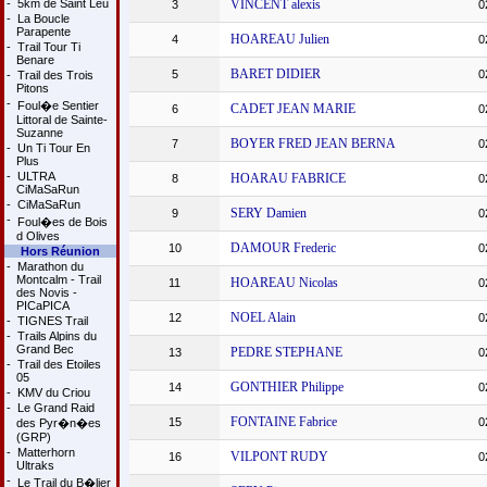
-
5km de Saint Leu
VINCENT alexis
3
0
-
La Boucle
Parapente
HOAREAU Julien
4
0
-
Trail Tour Ti
Benare
BARET DIDIER
5
0
-
Trail des Trois
Pitons
-
Foul�e Sentier
CADET JEAN MARIE
6
0
Littoral de Sainte-
Suzanne
BOYER FRED JEAN BERNA
7
0
-
Un Ti Tour En
Plus
-
ULTRA
HOARAU FABRICE
8
0
CiMaSaRun
-
CiMaSaRun
SERY Damien
9
0
-
Foul�es de Bois
d Olives
DAMOUR Frederic
10
0
Hors Réunion
-
Marathon du
Montcalm - Trail
HOAREAU Nicolas
11
0
des Novis -
PICaPICA
NOEL Alain
12
0
-
TIGNES Trail
-
Trails Alpins du
Grand Bec
PEDRE STEPHANE
13
0
-
Trail des Etoiles
05
GONTHIER Philippe
14
0
-
KMV du Criou
-
Le Grand Raid
FONTAINE Fabrice
15
0
des Pyr�n�es
(GRP)
-
Matterhorn
VILPONT RUDY
16
0
Ultraks
-
Le Trail du B�lier