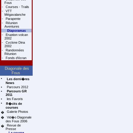
Fous
-
Courses - Trails
-
VTT
Mégavalanche
-
Parapente
-
Réunion
Aventures
Diaporamas
-
Eruption volcan
2002
-
Cyclone Dina
2002
-
Randonnées
Réunion
-
Fonds d'écran
Diagonale des
Fous
•
Les derni�res
News
•
Parcours 2012
•
Parcours GR
2011
•
les Favoris
•
R�cits de
courses
Galerie Photos
�
�
Vid�o Diagonale
des Fous 2006
Revue de
�
Presse
La course