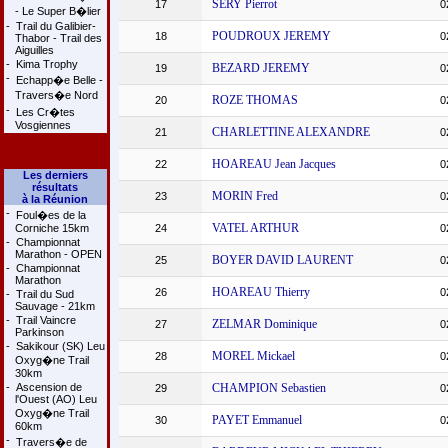
SERY Pierrot
17
0
- Le Super B�lier
-
Trail du Galibier-
POUDROUX JEREMY
18
0
Thabor - Trail des
Aiguilles
-
Kima Trophy
BEZARD JEREMY
19
0
-
Echapp�e Belle -
Travers�e Nord
ROZE THOMAS
20
0
-
Les Cr�tes
Vosgiennes
CHARLETTINE ALEXANDRE
21
0
HOAREAU Jean Jacques
22
0
Les derniers
résultats
MORIN Fred
23
0
à la Réunion
-
Foul�es de la
VATEL ARTHUR
Corniche 15km
24
0
-
Championnat
Marathon - OPEN
BOYER DAVID LAURENT
25
0
-
Championnat
Marathon
HOAREAU Thierry
26
0
-
Trail du Sud
Sauvage - 21km
-
Trail Vaincre
ZELMAR Dominique
27
0
Parkinson
-
Sakikour (SK) Leu
MOREL Mickael
28
0
Oxyg�ne Trail
30km
-
Ascension de
CHAMPION Sebastien
29
0
l'Ouest (AO) Leu
Oxyg�ne Trail
PAYET Emmanuel
30
0
60km
-
Travers�e de