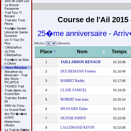
-
5km de Saint Leu
-
La Boucle
Parapente
-
Trail Tour Ti
Benare
Course de l'Ail 2015
-
Trail des Trois
Pitons
-
Foul�e Sentier
25�me anniversaire - Arriv
Littoral de Sainte-
Suzanne
-
Un Ti Tour En
Plus
Afficher
éléments
-
CiMaSaRun
Place
Nom
Temps
-
ULTRA
CiMaSaRun
-
Foul�es de Bois
JAILLARDON RENAUD
1
01:15:08
d Olives
Hors Réunion
DUCHEMANN Frederic
2
01:16:49
-
Marathon du
Montcalm - Trail
des Novis -
BARRET Ruddy
3
01:17:58
PICaPICA
-
TIGNES Trail
CLAIN SAMUEL
4
01:19:25
-
Trails Alpins du
Grand Bec
-
Trail des Etoiles
ROBERT Jean louis
5
01:20:14
05
-
KMV du Criou
MUSSARD Didier
6
01:21:01
-
Le Grand Raid
des Pyr�n�es
(GRP)
OLIVAR JOHNY
7
01:22:05
-
Matterhorn
Ultraks
LALLEMAND KEVIN
8
01:22:08
-
Le Trail du B�lier