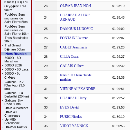
l'Ouest (TO) Leu
OLIVAR JEAN NOeL
23
01:28:10
Oxyg�ne Trail
90km
-
Foul�es Semi
HOAREAU ALEXIS
24
01:28:43
nocturnes de
ARNAUD
Saint Pierre 5km
-
Foul�es Semi
DAMOUR LUDOVIC
25
01:29:02
nocturnes de
Saint Pierre 10km
-
Trois Bassinoise
FONTAINE laurent
26
01:29:07
28km
-
Trail Grand
CADET Jean marie
27
01:29:26
B�nare 50km
Hors Réunion
CILLA Oscar
28
01:29:27
-
6000D - 6D
Marathon
-
6000D 2026
GALAIS Gilbert
29
01:29:32
-
6000D - 6D Lacs
-
6000D - 6d
NARSOU Jean claude
Cr�tes
30
01:29:38
mathieu
-
Gabizos - KV
l'Omi Agut (3.5
VIENNE ALEXANDRE
km)
31
01:29:51
-
Gabizos - La
Berbeillet (20 km)
HOAREAU Harry
32
01:29:52
-
Gabizos Sky
Race 30km
EVEN David
33
01:29:58
-
Ut4M 40 vercors
-
Ut4M 40
Chartreuse
FURIC Nicolas
34
01:30:19
-
Ut4M50
Belledonne
VIDOT YANNICK
35
01:30:56
-
Ut4M50 Taillefer