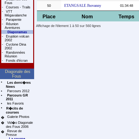
Fous
ETANGSALE Jhovanny
50
01:34:48
-
Courses - Trails
-
VTT
Mégavalanche
Place
Nom
Temps
-
Parapente
-
Réunion
Affichage de l'élement 1 à 50 sur 560 lignes
Aventures
Diaporamas
-
Eruption volcan
2002
-
Cyclone Dina
2002
-
Randonnées
Réunion
-
Fonds d'écran
Diagonale des
Fous
•
Les derni�res
News
•
Parcours 2012
•
Parcours GR
2011
•
les Favoris
•
R�cits de
courses
Galerie Photos
�
�
Vid�o Diagonale
des Fous 2006
Revue de
�
Presse
La course