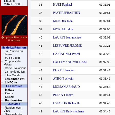
-
Ut4M 80
CHALLENGE
HUET Raphael
36
01:31:01
PAYET SEBASTIEN
37
01:31:51
MONDIA John
38
01:32:01
MYRTAL Eddy
39
01:32:06
LAURET Jean mickael
�ruptions Piton de la
40
01:32:09
Fournaise
LEFEUVRE JEROME
41
01:32:21
Ile de La Réunion
-
La Réunion en
CASTAGNET Pascal
42
01:32:28
photos
-
Vue du ciel
-
Eruptions du
LALLEMAND WILLIAM
43
01:32:36
Volcan
-
Carte Cyclonique
BOYER Jean lou
44
01:32:44
-
La météo du jour
-
Infos Monde
ATHON sylvain
45
01:33:49
-
Les Zinfos 974
-
LINFO.re
Les Cirques
MOISAN ARNAUD
46
01:33:54
-
Mafate
-
Cilaos
PELKA Thomas
47
01:34:41
-
Salazie
-
Randonnées
ESPARON Richeville
48
01:34:46
Activités
-
Randonnées,
gîtes
LAURET Rudy stephane
49
01:34:48
-
Diagonale des