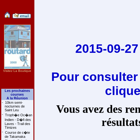
2015-09-27 
Visitez La Boutique
Pour consulter
cliqu
Les prochaines
courses
A la Réunion
-
10km semi-
Vous avez des rem
nocturnes de
Saint Leu
-
Troph�e Oc�an
résultat
Indien - D�fi des
Laves - Trail des
Timizes
-
Course de c�te
de Takamaka