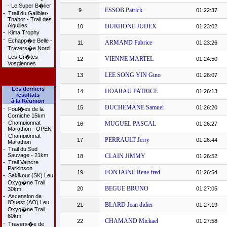
- Le Super B�lier
ESSOB Patrick
9
01:22:37
-
Trail du Galibier-
Thabor - Trail des
Aiguilles
DURHONE JUDEX
10
01:23:02
-
Kima Trophy
-
Echapp�e Belle -
ARMAND Fabrice
11
01:23:26
Travers�e Nord
-
Les Cr�tes
VIENNE MARTEL
12
01:24:50
Vosgiennes
LEE SONG YIN Gino
13
01:26:07
Les derniers
HOARAU PATRICE
14
01:26:13
résultats
à la Réunion
DUCHEMANE Samuel
15
01:26:20
-
Foul�es de la
Corniche 15km
-
Championnat
MUGUEL PASCAL
16
01:26:27
Marathon - OPEN
-
Championnat
PERRAULT Jerry
17
01:26:44
Marathon
-
Trail du Sud
Sauvage - 21km
CLAIN JIMMY
18
01:26:52
-
Trail Vaincre
Parkinson
FONTAINE Rene fred
19
01:26:54
-
Sakikour (SK) Leu
Oxyg�ne Trail
BEGUE BRUNO
20
01:27:05
30km
-
Ascension de
l'Ouest (AO) Leu
BLARD Jean didier
21
01:27:19
Oxyg�ne Trail
60km
CHAMAND Mickael
22
01:27:58
-
Travers�e de