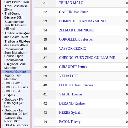
Saint Pierre 10km
TRIHAN MALO
31
0
-
Trois Bassinoise
28km
GARCIN Jean Emile
32
0
-
Trail Grand
B�nare 50km
BOMINTHE JEAN RAYMOND
33
0
-
Beachcomber
Trail Ile Maurice
(65 km)
ZELMAR DOMINIQUE
34
0
-
Trail de la Rivi�re
des Galets 15km
COROLLEUR Sebastien
35
0
-
Trail de la Rivi�re
des Galets 40km
VASSOR CEDRIC
36
0
-
Championnat
Semi Marathon -
Course Open
CHEONG YUEN ZING GUILLAUME
37
0
-
Championnat
R�gional Semi
GIRAUDET Patrick
38
0
Marathon
Hors Réunion
-
6000D - 6D
VELIA LOIC
39
0
Marathon
-
6000D 2026
FELICITE Jean Francois
40
0
-
6000D - 6D Lacs
-
6000D - 6d
VIAUD Thomas
41
0
Cr�tes
-
Gabizos - KV
l'Omi Agut (3.5
DERAND Raphael
42
0
km)
-
Gabizos - La
HERBE Sylvain
43
0
Berbeillet (20 km)
-
Gabizos Sky
Race 30km
FATOL Thierry
44
0
-
Ut4M 40 vercors