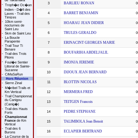
de Takamaka
BARLIEU RONAN
3
0
-
Troph�e Oc�an
Indien - D�fi des
BARRET BENJAMIN
4
0
Laves - Trail des
Timizes
-
10km semi-
HOARAU JEAN DIDIER
5
0
nocturnes de
Saint Leu
TRULES GERALDO
6
0
-
5km de Saint Leu
-
La Boucle
Parapente
ERINACINT GEORGES MARIE
7
0
-
Trail Tour Ti
Benare
BOUFARIHA ABDELJALIL
8
0
-
Trail des Trois
Pitons
-
IMONJA JEREMIE
Foul�e Sentier
9
0
Littoral de Sainte-
Suzanne
DIJOUX JEAN BERNARD
10
0
-
CiMaSaRun
Hors Réunion
BLOTTIN NICOLAS
11
0
-
Sierre Zinal
-
M�ribel Trails et
MERMERA FRED
Km Vertical
12
0
-
Trail Championnat
du Canigou
TEITGEN Francois
13
0
(Canig�)
-
Trail des Hauts
PEDRE STEPHANE
14
0
Forts
-
Championnat
France
de Km
TALIMBOLA Jean Benoit
15
0
Vertical
-
Trail des 6
ECLAPIER BERTRAND
16
0
Burons
-
La Course de la