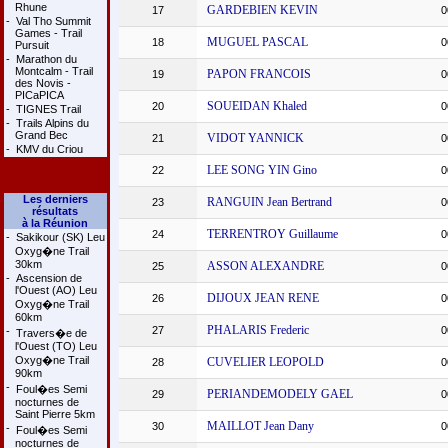
Rhune
GARDEBIEN KEVIN
17
0
-
Val Tho Summit
Games - Trail
MUGUEL PASCAL
18
0
Pursuit
-
Marathon du
Montcalm - Trail
PAPON FRANCOIS
19
0
des Novis -
PICaPICA
SOUEIDAN Khaled
20
0
-
TIGNES Trail
-
Trails Alpins du
Grand Bec
VIDOT YANNICK
21
0
-
KMV du Criou
LEE SONG YIN Gino
22
0
Les derniers
RANGUIN Jean Bertrand
23
0
résultats
à la Réunion
TERRENTROY Guillaume
24
0
-
Sakikour (SK) Leu
Oxyg�ne Trail
30km
ASSON ALEXANDRE
25
0
-
Ascension de
l'Ouest (AO) Leu
DIJOUX JEAN RENE
26
0
Oxyg�ne Trail
60km
PHALARIS Frederic
27
0
-
Travers�e de
l'Ouest (TO) Leu
Oxyg�ne Trail
CUVELIER LEOPOLD
28
0
90km
-
Foul�es Semi
PERIANDEMODELY GAEL
29
0
nocturnes de
Saint Pierre 5km
MAILLOT Jean Dany
30
0
-
Foul�es Semi
nocturnes de