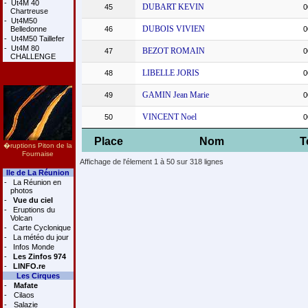
-
Ut4M 40
DUBART KEVIN
45
0
Chartreuse
-
Ut4M50
DUBOIS VIVIEN
Belledonne
46
0
-
Ut4M50 Taillefer
-
Ut4M 80
BEZOT ROMAIN
47
0
CHALLENGE
LIBELLE JORIS
48
0
GAMIN Jean Marie
49
0
VINCENT Noel
50
0
Place
Nom
T
�ruptions Piton de la
Fournaise
Affichage de l'élement 1 à 50 sur 318 lignes
Ile de La Réunion
-
La Réunion en
photos
-
Vue du ciel
-
Eruptions du
Volcan
-
Carte Cyclonique
-
La météo du jour
-
Infos Monde
-
Les Zinfos 974
-
LINFO.re
Les Cirques
-
Mafate
-
Cilaos
-
Salazie