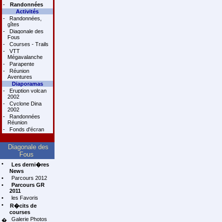
-
Randonnées
Activités
-
Randonnées,
gîtes
-
Diagonale des
Fous
-
Courses - Trails
-
VTT
Mégavalanche
-
Parapente
-
Réunion
Aventures
Diaporamas
-
Eruption volcan
2002
-
Cyclone Dina
2002
-
Randonnées
Réunion
-
Fonds d'écran
Diagonale des
Fous
•
Les derni�res
News
•
Parcours 2012
•
Parcours GR
2011
•
les Favoris
•
R�cits de
courses
Galerie Photos
�