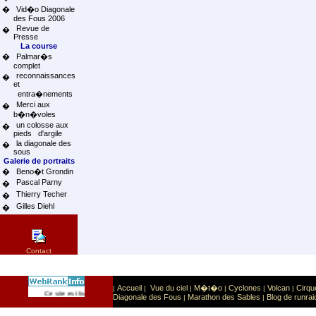
�
Vid�o Diagonale
des Fous 2006
Revue de
�
Presse
La course
�
Palmar�s
complet
reconnaissances
�
et
entra�nements
Merci aux
�
b�n�voles
un colosse aux
�
pieds d'argile
la diagonale des
�
sous
Galerie de portraits
�
Beno�t Grondin
Pascal Parny
�
Thierry Techer
�
Gilles Diehl
�
Contact
Accueil
Vue du ciel
M�t�o
Cyclones
Volcan
Cirqu
|
|
|
|
|
|
Sport
Sports extr�mes
Ce site est list� dans la cat�gorie
:
Diagonale des Fous
Marathon des Sables
Blog de runrai
|
|