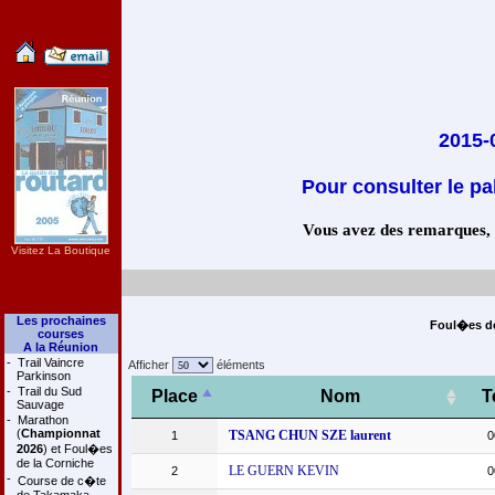
2015-
Pour consulter le pa
Vous avez des remarques, co
Visitez La Boutique
Les prochaines
Foul�es de 
courses
A la Réunion
-
Trail Vaincre
Afficher
éléments
Parkinson
-
Trail du Sud
Place
Nom
T
Sauvage
-
Marathon
(
Championnat
TSANG CHUN SZE laurent
1
0
2026
) et Foul�es
de la Corniche
LE GUERN KEVIN
2
0
-
Course de c�te