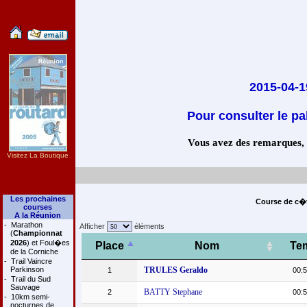
2015-04-1
Pour consulter le pa
Vous avez des remarques, co
Visitez La Boutique
Les prochaines
Course de c�t
courses
A la Réunion
-
Marathon
Afficher
éléments
(
Championnat
2026
) et Foul�es
Place
Nom
Te
de la Corniche
-
Trail Vaincre
Parkinson
TRULES Geraldo
1
00:5
-
Trail du Sud
Sauvage
BATTY Stephane
2
00:5
-
10km semi-
nocturnes de