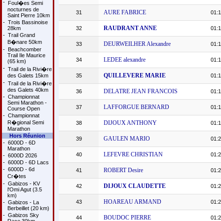
-
Foul�es Semi
nocturnes de
AURE FABRICE
31
01:1
Saint Pierre 10km
-
Trois Bassinoise
RAUDRANT ANNE
28km
32
01:1
-
Trail Grand
B�nare 50km
DEURWEILHER Alexandre
33
01:1
-
Beachcomber
Trail Ile Maurice
LEDEE alexandre
34
01:1
(65 km)
-
Trail de la Rivi�re
QUILLEVERE MARIE
des Galets 15km
35
01:1
-
Trail de la Rivi�re
des Galets 40km
DELATRE JEAN FRANCOIS
36
01:1
-
Championnat
Semi Marathon -
LAFFORGUE BERNARD
37
01:1
Course Open
-
Championnat
R�gional Semi
DIJOUX ANTHONY
38
01:1
Marathon
Hors Réunion
GAULEN MARIO
39
01:2
-
6000D - 6D
Marathon
LEFEVRE CHRISTIAN
40
01:2
-
6000D 2026
-
6000D - 6D Lacs
-
6000D - 6d
ROBERT Desire
41
01:2
Cr�tes
-
Gabizos - KV
DIJOUX CLAUDETTE
42
01:2
l'Omi Agut (3.5
km)
HOAREAU ARMAND
43
01:2
-
Gabizos - La
Berbeillet (20 km)
-
Gabizos Sky
BOUDOC PIERRE
44
01:2