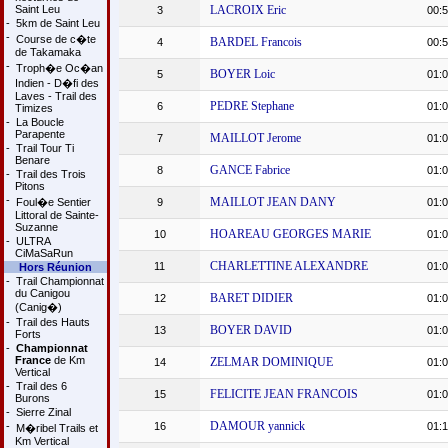
Saint Leu
LACROIX Eric
3
00:5
-
5km de Saint Leu
-
Course de c�te
BARDEL Francois
4
00:5
de Takamaka
-
Troph�e Oc�an
BOYER Loic
5
01:0
Indien - D�fi des
Laves - Trail des
PEDRE Stephane
6
01:0
Timizes
-
La Boucle
Parapente
MAILLOT Jerome
7
01:0
-
Trail Tour Ti
Benare
GANCE Fabrice
8
01:0
-
Trail des Trois
Pitons
-
MAILLOT JEAN DANY
Foul�e Sentier
9
01:0
Littoral de Sainte-
Suzanne
HOAREAU GEORGES MARIE
10
01:0
-
ULTRA
CiMaSaRun
CHARLETTINE ALEXANDRE
11
01:0
Hors Réunion
-
Trail Championnat
du Canigou
BARET DIDIER
12
01:0
(Canig�)
-
Trail des Hauts
BOYER DAVID
13
01:0
Forts
-
Championnat
France
de Km
ZELMAR DOMINIQUE
14
01:0
Vertical
-
Trail des 6
FELICITE JEAN FRANCOIS
15
01:0
Burons
-
Sierre Zinal
DAMOUR yannick
-
16
01:1
M�ribel Trails et
Km Vertical