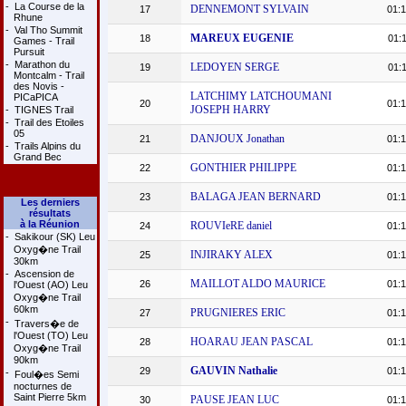
-
La Course de la
DENNEMONT SYLVAIN
17
01:1
Rhune
-
Val Tho Summit
MAREUX EUGENIE
18
01:1
Games - Trail
Pursuit
-
Marathon du
LEDOYEN SERGE
19
01:1
Montcalm - Trail
des Novis -
LATCHIMY LATCHOUMANI
PICaPICA
20
01:1
JOSEPH HARRY
-
TIGNES Trail
-
Trail des Etoiles
05
DANJOUX Jonathan
21
01:1
-
Trails Alpins du
Grand Bec
GONTHIER PHILIPPE
22
01:1
BALAGA JEAN BERNARD
23
01:1
Les derniers
résultats
à la Réunion
ROUVIeRE daniel
24
01:1
-
Sakikour (SK) Leu
Oxyg�ne Trail
INJIRAKY ALEX
25
01:1
30km
-
Ascension de
MAILLOT ALDO MAURICE
26
01:1
l'Ouest (AO) Leu
Oxyg�ne Trail
60km
PRUGNIERES ERIC
27
01:1
-
Travers�e de
l'Ouest (TO) Leu
HOARAU JEAN PASCAL
28
01:1
Oxyg�ne Trail
90km
GAUVIN Nathalie
29
01:1
-
Foul�es Semi
nocturnes de
Saint Pierre 5km
PAUSE JEAN LUC
30
01:1