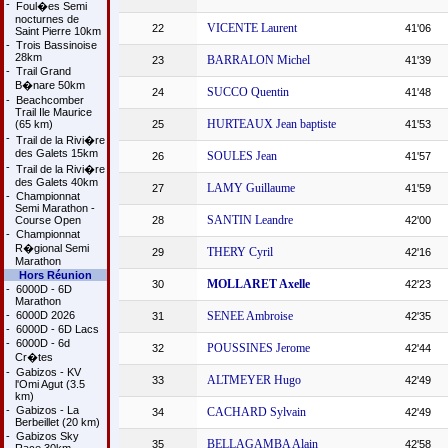
-
Foul�es Semi
nocturnes de
VICENTE Laurent
22
41'06
Saint Pierre 10km
-
Trois Bassinoise
28km
BARRALON Michel
23
41'39
-
Trail Grand
B�nare 50km
SUCCO Quentin
24
41'48
-
Beachcomber
Trail Ile Maurice
HURTEAUX Jean baptiste
(65 km)
25
41'53
-
Trail de la Rivi�re
des Galets 15km
SOULES Jean
26
41'57
-
Trail de la Rivi�re
des Galets 40km
LAMY Guillaume
27
41'59
-
Championnat
Semi Marathon -
SANTIN Leandre
Course Open
28
42'00
-
Championnat
R�gional Semi
THERY Cyril
29
42'16
Marathon
Hors Réunion
MOLLARET Axelle
30
42'23
-
6000D - 6D
Marathon
-
6000D 2026
SENEE Ambroise
31
42'35
-
6000D - 6D Lacs
-
6000D - 6d
POUSSINES Jerome
32
42'44
Cr�tes
-
Gabizos - KV
ALTMEYER Hugo
33
42'49
l'Omi Agut (3.5
km)
-
Gabizos - La
CACHARD Sylvain
34
42'49
Berbeillet (20 km)
-
Gabizos Sky
BELLAGAMBA Alain
35
42'58