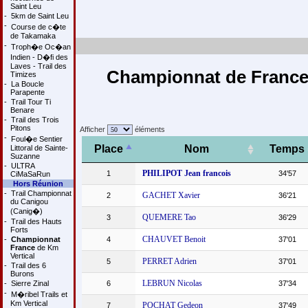
Saint Leu
-
5km de Saint Leu
-
Course de c�te
de Takamaka
-
Troph�e Oc�an
Indien - D�fi des
Laves - Trail des
Championnat de France 
Timizes
-
La Boucle
Parapente
-
Trail Tour Ti
Benare
-
Trail des Trois
Pitons
Afficher
éléments
-
Foul�e Sentier
Place
Nom
Temps
Littoral de Sainte-
Suzanne
-
ULTRA
PHILIPOT Jean francois
1
34'57
CiMaSaRun
Hors Réunion
-
Trail Championnat
GACHET Xavier
2
36'21
du Canigou
(Canig�)
QUEMERE Tao
3
36'29
-
Trail des Hauts
Forts
CHAUVET Benoit
-
Championnat
4
37'01
France
de Km
Vertical
PERRET Adrien
5
37'01
-
Trail des 6
Burons
LEBRUN Nicolas
-
Sierre Zinal
6
37'34
-
M�ribel Trails et
Km Vertical
POCHAT Gedeon
7
37'49