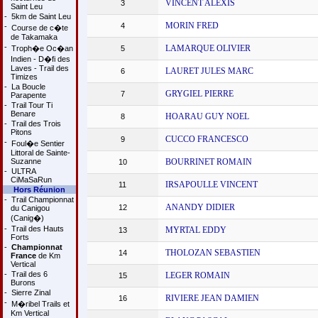
VINCENT ALEXIS
3
Saint Leu
-
5km de Saint Leu
MORIN FRED
4
-
Course de c�te
de Takamaka
-
LAMARQUE OLIVIER
Troph�e Oc�an
5
Indien - D�fi des
Laves - Trail des
LAURET JULES MARC
6
Timizes
-
La Boucle
GRYGIEL PIERRE
7
Parapente
-
Trail Tour Ti
Benare
HOARAU GUY NOEL
8
-
Trail des Trois
Pitons
CUCCO FRANCESCO
9
-
Foul�e Sentier
Littoral de Sainte-
Suzanne
BOURRINET ROMAIN
10
-
ULTRA
CiMaSaRun
IRSAPOULLE VINCENT
11
Hors Réunion
-
Trail Championnat
ANANDY DIDIER
12
du Canigou
(Canig�)
-
Trail des Hauts
MYRTAL EDDY
13
Forts
-
Championnat
THOLOZAN SEBASTIEN
14
France
de Km
Vertical
-
Trail des 6
LEGER ROMAIN
15
Burons
-
Sierre Zinal
RIVIERE JEAN DAMIEN
16
-
M�ribel Trails et
Km Vertical