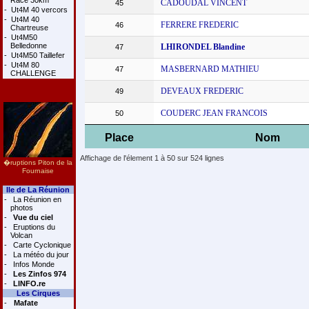
Race 30km
CADOUDAL VINCENT
45
-
Ut4M 40 vercors
-
Ut4M 40
FERRERE FREDERIC
46
Chartreuse
-
Ut4M50
Belledonne
LHIRONDEL Blandine
47
-
Ut4M50 Taillefer
-
Ut4M 80
MASBERNARD MATHIEU
47
CHALLENGE
DEVEAUX FREDERIC
49
COUDERC JEAN FRANCOIS
50
Place
Nom
Affichage de l'élement 1 à 50 sur 524 lignes
�ruptions Piton de la
Fournaise
Ile de La Réunion
-
La Réunion en
photos
-
Vue du ciel
-
Eruptions du
Volcan
-
Carte Cyclonique
-
La météo du jour
-
Infos Monde
-
Les Zinfos 974
-
LINFO.re
Les Cirques
-
Mafate