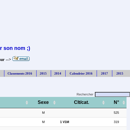
r son nom ;)
sur -->
Classements 2016
2015
2014
Calendrier 2016
2017
2015
Rechercher
Sexe
Clt/cat.
N°
M
525
M
1 V1M
319