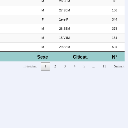
M
26 SEM
93
M
27 SEM
186
F
1ere F
344
M
28 SEM
378
M
15 V1M
161
M
29 SEM
594
Sexe
Clt/cat.
N°
Précédent
1
2
3
4
5
11
Suivant
…