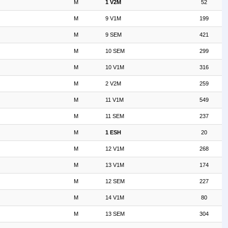
M
1 V2M
52
M
9 V1M
199
M
9 SEM
421
M
10 SEM
299
M
10 V1M
316
M
2 V2M
259
M
11 V1M
549
M
11 SEM
237
M
1 ESH
20
M
12 V1M
268
M
13 V1M
174
M
12 SEM
227
M
14 V1M
80
M
13 SEM
304