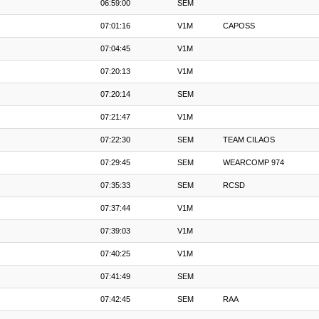
06:59:00
SEM
07:01:16
V1M
CAPOSS
07:04:45
V1M
07:20:13
V1M
07:20:14
SEM
07:21:47
V1M
07:22:30
SEM
TEAM CILAOS
07:29:45
SEM
WEARCOMP 974
07:35:33
SEM
RCSD
07:37:44
V1M
07:39:03
V1M
07:40:25
V1M
07:41:49
SEM
07:42:45
SEM
RAA