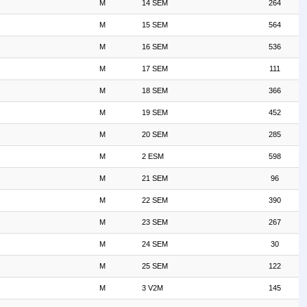
M
14 SEM
264
M
15 SEM
564
M
16 SEM
536
M
17 SEM
111
M
18 SEM
366
M
19 SEM
452
M
20 SEM
285
M
2 ESM
598
M
21 SEM
96
M
22 SEM
390
M
23 SEM
267
M
24 SEM
30
M
25 SEM
122
M
3 V2M
145