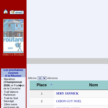
Visitez La Boutique
Les prochaines
courses
A la Réunion
Afficher
éléments
-
Marathon
(
Championnat
Place
Nom
2026
) et Foul�es
de la Corniche
-
Trail Vaincre
SERY JANNICK
1
Parkinson
-
Trail du Sud
Sauvage
LEBON GUY NOEL
2
-
10km semi-
nocturnes de