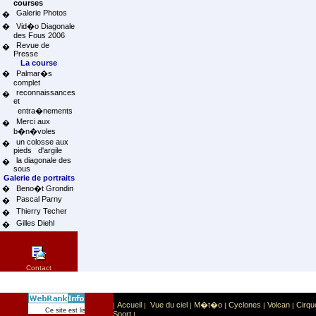
courses
Galerie Photos
�
�
Vid�o Diagonale
des Fous 2006
Revue de
�
Presse
La course
�
Palmar�s
complet
reconnaissances
�
et
entra�nements
Merci aux
�
b�n�voles
un colosse aux
�
pieds d'argile
la diagonale des
�
sous
Galerie de portraits
�
Beno�t Grondin
Pascal Parny
�
Thierry Techer
�
Gilles Diehl
�
Contact
Accueil
Vue du ciel
M�t�o
Cyclones
Volcan
Cirqu
|
|
|
|
|
|
Sport
Sports extr�mes
Ce site est list� dans la cat�gorie
:
Sport
|