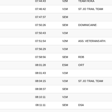
07:44:43
V2M
TEAM HOKA
07:46:42
V1M
ST JO TRAIL TEAM
07:47:37
SEM
07:50:26
SEM
DOMINICAINE
07:50:43
V1M
07:51:54
V2M
ASS. VETERANS ATH.
07:56:29
V1M
07:58:56
SEM
RDB
08:01:28
ESM
ORT
08:01:43
V1M
08:04:15
V1M
ST JO TRAIL TEAM
08:08:37
SEM
08:10:11
V1M
08:11:11
SEM
DSA