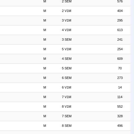
M
2 SEM
576
M
2 V1M
404
M
3 V1M
295
M
4 V1M
613
M
3 SEM
241
M
5 V1M
254
M
4 SEM
609
M
5 SEM
70
M
6 SEM
273
M
6 V1M
14
M
7 V1M
114
M
8 V1M
552
M
7 SEM
328
M
8 SEM
496