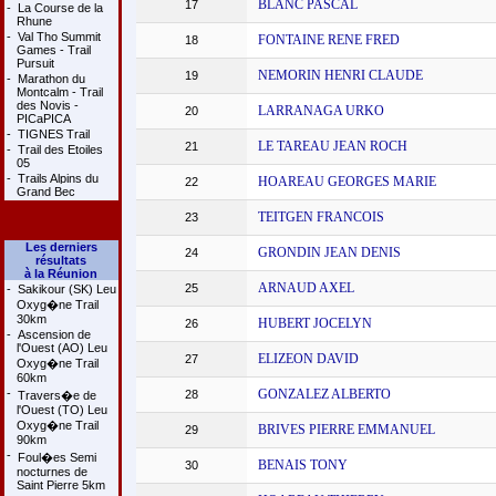
BLANC PASCAL
17
-
La Course de la
Rhune
-
Val Tho Summit
FONTAINE RENE FRED
18
Games - Trail
Pursuit
NEMORIN HENRI CLAUDE
19
-
Marathon du
Montcalm - Trail
des Novis -
LARRANAGA URKO
20
PICaPICA
-
TIGNES Trail
LE TAREAU JEAN ROCH
21
-
Trail des Etoiles
05
-
Trails Alpins du
HOAREAU GEORGES MARIE
22
Grand Bec
TEITGEN FRANCOIS
23
Les derniers
GRONDIN JEAN DENIS
24
résultats
à la Réunion
ARNAUD AXEL
25
-
Sakikour (SK) Leu
Oxyg�ne Trail
30km
HUBERT JOCELYN
26
-
Ascension de
l'Ouest (AO) Leu
ELIZEON DAVID
27
Oxyg�ne Trail
60km
-
GONZALEZ ALBERTO
28
Travers�e de
l'Ouest (TO) Leu
Oxyg�ne Trail
BRIVES PIERRE EMMANUEL
29
90km
-
Foul�es Semi
BENAIS TONY
30
nocturnes de
Saint Pierre 5km