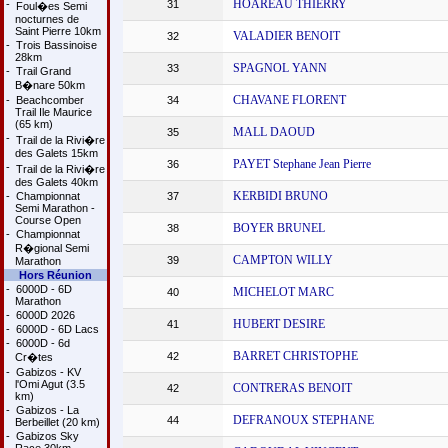
HOAREAU THIERRY
-
31
Foul�es Semi
nocturnes de
Saint Pierre 10km
VALADIER BENOIT
32
-
Trois Bassinoise
28km
SPAGNOL YANN
33
-
Trail Grand
B�nare 50km
CHAVANE FLORENT
-
Beachcomber
34
Trail Ile Maurice
(65 km)
MALL DAOUD
35
-
Trail de la Rivi�re
des Galets 15km
PAYET Stephane Jean Pierre
36
-
Trail de la Rivi�re
des Galets 40km
KERBIDI BRUNO
-
Championnat
37
Semi Marathon -
Course Open
BOYER BRUNEL
38
-
Championnat
R�gional Semi
CAMPTON WILLY
39
Marathon
Hors Réunion
-
6000D - 6D
MICHELOT MARC
40
Marathon
-
6000D 2026
HUBERT DESIRE
41
-
6000D - 6D Lacs
-
6000D - 6d
BARRET CHRISTOPHE
42
Cr�tes
-
Gabizos - KV
l'Omi Agut (3.5
CONTRERAS BENOIT
42
km)
-
Gabizos - La
DEFRANOUX STEPHANE
44
Berbeillet (20 km)
-
Gabizos Sky