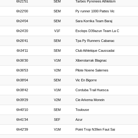
6h21'51
SEM
Tarbes Pyrenees Athletism
6h22'00
SEM
Py runner 1000 Pattes Vic
6h24'04
SEM
Sara Korrika Team Baraj
6h24'20
V1F
Esclops D39azun Team La C
6h26'41
SEM
Tpa Py Runners Cabanac
6h34'11
SEM
Club Athletique Caussadai
6h36'30
V1M
Xiberotarrak Blagnac
6h36'53
V2M
Pilote Noene Salernes
6h38'04
SEM
Vic En Bigorre
6h38'42
V1M
Corduba Trail Huesca
6h39'29
V2M
Cie Arkema Monein
6h40'10
SEM
Toulouse
6h41'34
SEF
Azur
6h42'39
V1M
Point Trop N39en Faut Sai