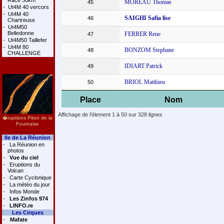
Race 30km
MOREAU Thomas
45
-
Ut4M 40 vercors
-
Ut4M 40
SAIGHI Safia lise
46
Chartreuse
-
Ut4M50
Belledonne
FERRER Rene
47
-
Ut4M50 Taillefer
-
Ut4M 80
BONZOM Stephane
48
CHALLENGE
IDIART Patrick
49
BRIOL Matthieu
50
Place
Nom
Affichage de l'élement 1 à 50 sur 328 lignes
�ruptions Piton de la
Fournaise
Ile de La Réunion
-
La Réunion en
photos
-
Vue du ciel
-
Eruptions du
Volcan
-
Carte Cyclonique
-
La météo du jour
-
Infos Monde
-
Les Zinfos 974
-
LINFO.re
Les Cirques
-
Mafate