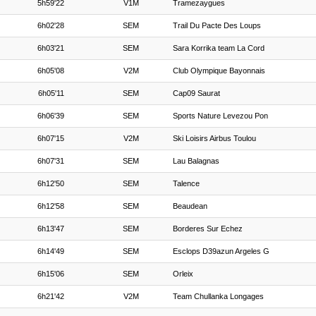
5h59'22
V1M
Tramezaygues
6h02'28
SEM
Trail Du Pacte Des Loups
6h03'21
SEM
Sara Korrika team La Cord
6h05'08
V2M
Club Olympique Bayonnais
6h05'11
SEM
Cap09 Saurat
6h06'39
SEM
Sports Nature Levezou Pon
6h07'15
V2M
Ski Loisirs Airbus Toulou
6h07'31
SEM
Lau Balagnas
6h12'50
SEM
Talence
6h12'58
SEM
Beaudean
6h13'47
SEM
Borderes Sur Echez
6h14'49
SEM
Esclops D39azun Argeles G
6h15'06
SEM
Orleix
6h21'42
V2M
Team Chullanka Longages