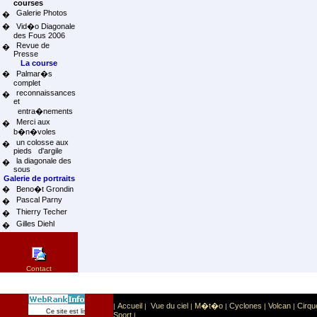
courses
Galerie Photos
�
�
Vid�o Diagonale
des Fous 2006
Revue de
�
Presse
La course
�
Palmar�s
complet
reconnaissances
�
et
entra�nements
Merci aux
�
b�n�voles
un colosse aux
�
pieds d'argile
la diagonale des
�
sous
Galerie de portraits
�
Beno�t Grondin
Pascal Parny
�
Thierry Techer
�
Gilles Diehl
�
Contact
Accueil
Vue du ciel
M�t�o
Cyclones
Volcan
Cirqu
|
|
|
|
|
|
Sport
Sports extr�mes
Ce site est list� dans la cat�gorie
:
Sport
|