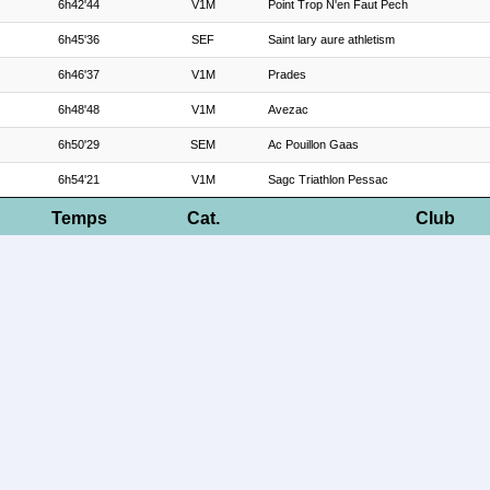
6h42'44
V1M
Point Trop N'en Faut Pech
6h45'36
SEF
Saint lary aure athletism
6h46'37
V1M
Prades
6h48'48
V1M
Avezac
6h50'29
SEM
Ac Pouillon Gaas
6h54'21
V1M
Sagc Triathlon Pessac
Temps
Cat.
Club