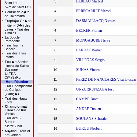
BEREAU Martxel
3
Saint Leu
-
5km de Saint Leu
ERRECARRET Marcel
4
-
Course de c�te
de Takamaka
-
DARMAILLACQ Nicolas
Troph�e Oc�an
5
Indien - D�fi des
Laves - Trail des
BECKER Florian
6
Timizes
-
La Boucle
MONGABURE Herve
7
Parapente
-
Trail Tour Ti
Benare
LARDAT Bastien
8
-
Trail des Trois
Pitons
VILLEGAS Sergio
9
-
Foul�e Sentier
Littoral de Sainte-
Suzanne
SUHAS Vincent
10
-
ULTRA
CiMaSaRun
PEREZ DE NANCLARES Vicario oscar
11
Hors Réunion
-
Trail Championnat
UNZURRUNZAGA Iosu
12
du Canigou
(Canig�)
-
Trail des Hauts
CAMPO Brice
13
Forts
-
Championnat
ANDRE Titouan
14
France
de Km
Vertical
-
Trail des 6
SOULANS Sebastien
15
Burons
-
Sierre Zinal
BUROU Norbert
16
-
M�ribel Trails et
Km Vertical