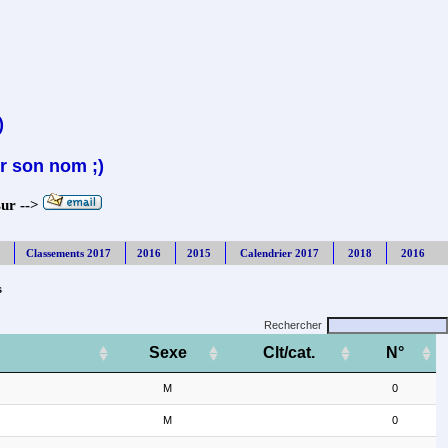
)
r son nom ;)
sur -->
Classements 2017
2016
2015
Calendrier 2017
2018
2016
s
Rechercher
Sexe
Clt/cat.
N°
M
0
M
0