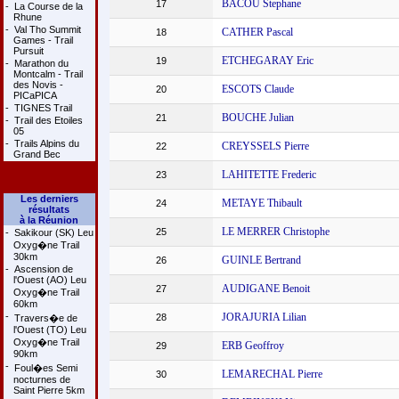
BACOU Stephane
17
-
La Course de la
Rhune
-
Val Tho Summit
CATHER Pascal
18
Games - Trail
Pursuit
ETCHEGARAY Eric
19
-
Marathon du
Montcalm - Trail
des Novis -
ESCOTS Claude
20
PICaPICA
-
TIGNES Trail
BOUCHE Julian
21
-
Trail des Etoiles
05
-
Trails Alpins du
CREYSSELS Pierre
22
Grand Bec
LAHITETTE Frederic
23
Les derniers
METAYE Thibault
24
résultats
à la Réunion
LE MERRER Christophe
25
-
Sakikour (SK) Leu
Oxyg�ne Trail
30km
GUINLE Bertrand
26
-
Ascension de
l'Ouest (AO) Leu
AUDIGANE Benoit
27
Oxyg�ne Trail
60km
-
JORAJURIA Lilian
28
Travers�e de
l'Ouest (TO) Leu
Oxyg�ne Trail
ERB Geoffroy
29
90km
-
Foul�es Semi
LEMARECHAL Pierre
30
nocturnes de
Saint Pierre 5km