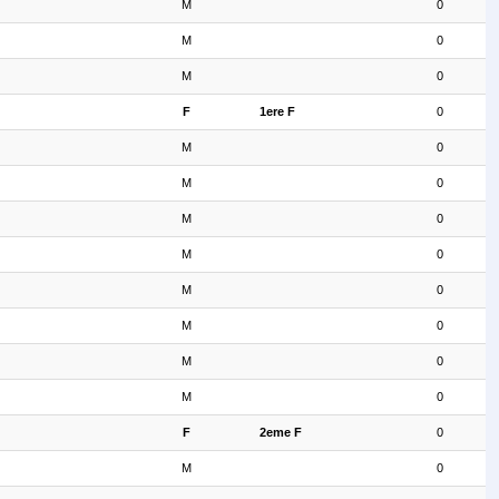
M
0
M
0
M
0
F
1ere F
0
M
0
M
0
M
0
M
0
M
0
M
0
M
0
M
0
F
2eme F
0
M
0