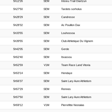
5h12'26
SEM
Intxixu Trail Oiartzun
5h27'50
SEM
Tardets sorholus
5h28'29
SEM
Candresse
5h28'32
SEM
Ac Pouillon Dax
5h33'55
SEM
Louhossoa
5h39'55
SEM
Club Athletique Du Vignem
5h42'05
SEM
Gerde
5h52'40
SEM
Itxassou
5h52'59
V1M
Team Race Land Vitoria
5h53'14
SEM
Hendaye
5h56'37
SEM
Saint Lary Aure Athletism
5h57'29
SEM
Rennes
5h57'50
SEM
Saint Lary Aure Athletism
5h59'12
V1M
Pierrefitte Nestalas