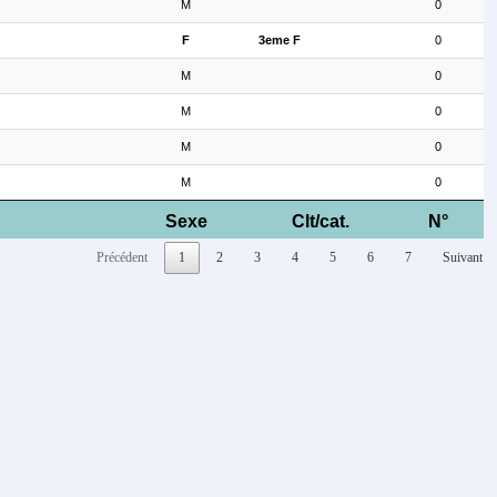
M
0
F
3eme F
0
M
0
M
0
M
0
M
0
Sexe
Clt/cat.
N°
Précédent
1
2
3
4
5
6
7
Suivant