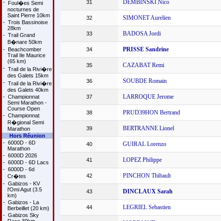
DEMBINSKI Nico
-
31
Foul�es Semi
nocturnes de
Saint Pierre 10km
SIMONET Aurelien
32
-
Trois Bassinoise
28km
BADOSA Jordi
33
-
Trail Grand
B�nare 50km
PRISSE Sandrine
-
Beachcomber
34
Trail Ile Maurice
(65 km)
CAZABAT Remi
35
-
Trail de la Rivi�re
des Galets 15km
SOUBDE Romain
36
-
Trail de la Rivi�re
des Galets 40km
LARROQUE Jerome
-
Championnat
37
Semi Marathon -
Course Open
PRUD39HON Bertrand
38
-
Championnat
R�gional Semi
BERTRANNE Lionel
39
Marathon
Hors Réunion
-
6000D - 6D
GUIRAL Lorenzo
40
Marathon
-
6000D 2026
LOPEZ Philippe
41
-
6000D - 6D Lacs
-
6000D - 6d
PINCHON Thibault
42
Cr�tes
-
Gabizos - KV
l'Omi Agut (3.5
DINCLAUX Sarah
43
km)
-
Gabizos - La
LEGRIEL Sebastien
44
Berbeillet (20 km)
-
Gabizos Sky