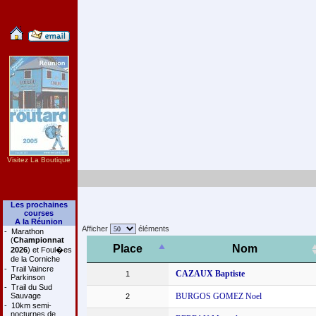
Visitez La Boutique
Les prochaines
courses
A la Réunion
Afficher
éléments
-
Marathon
(
Championnat
Place
Nom
2026
) et Foul�es
de la Corniche
-
Trail Vaincre
CAZAUX Baptiste
1
Parkinson
-
Trail du Sud
Sauvage
BURGOS GOMEZ Noel
2
-
10km semi-
nocturnes de