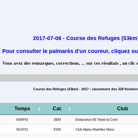
2017-07-08 - Course des Refuges (53km
Pour consulter le palmarès d'un coureur, cliquez su
Vous avez des remarques, corrections, ... sur ces résultats , un clic 
Course des Refuges (53km) - 2017 : classement des 328 finisher
Temps
Cat.
Club
5h09'42
SEM
Endurance 65 Team la Cord
5h10'31
ESM
Club Alpino Madrileo Manz