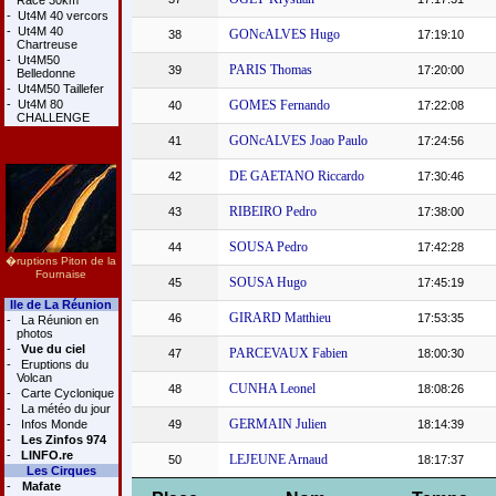
Race 30km
-
Ut4M 40 vercors
-
Ut4M 40
GONcALVES Hugo
38
17:19:10
Chartreuse
-
Ut4M50
PARIS Thomas
39
17:20:00
Belledonne
-
Ut4M50 Taillefer
-
Ut4M 80
GOMES Fernando
40
17:22:08
CHALLENGE
GONcALVES Joao Paulo
41
17:24:56
DE GAETANO Riccardo
42
17:30:46
RIBEIRO Pedro
43
17:38:00
SOUSA Pedro
44
17:42:28
�ruptions Piton de la
Fournaise
SOUSA Hugo
45
17:45:19
Ile de La Réunion
GIRARD Matthieu
46
17:53:35
-
La Réunion en
photos
-
Vue du ciel
PARCEVAUX Fabien
47
18:00:30
-
Eruptions du
Volcan
CUNHA Leonel
48
18:08:26
-
Carte Cyclonique
-
La météo du jour
GERMAIN Julien
-
Infos Monde
49
18:14:39
-
Les Zinfos 974
-
LINFO.re
LEJEUNE Arnaud
50
18:17:37
Les Cirques
-
Mafate