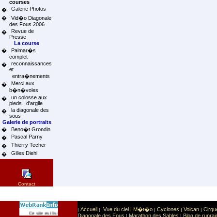
courses
Galerie Photos
�
�
Vid�o Diagonale
des Fous 2006
Revue de
�
Presse
La course
�
Palmar�s
complet
reconnaissances
�
et
entra�nements
Merci aux
�
b�n�voles
un colosse aux
�
pieds d'argile
la diagonale des
�
sous
Galerie de portraits
�
Beno�t Grondin
Pascal Parny
�
Thierry Techer
�
Gilles Diehl
�
Contact
Accueil
Vue du ciel
M�t�o
Cyclones
Volcan
Cirqu
|
|
|
|
|
|
Sport
Sports extr�mes
Ce site est list� dans la cat�gorie
:
Diagonale des Fous
Marathon des Sables
Blog de runrai
|
|