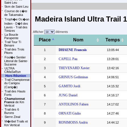
Saint Leu
-
5km de Saint Leu
-
Course de c�te
de Takamaka
Madeira Island Ultra Trail
-
Troph�e Oc�an
Indien - D�fi des
Laves - Trail des
Timizes
Afficher
éléments
-
La Boucle
Parapente
Place
Nom
Temps
-
Trail Tour Ti
Benare
-
Trail des Trois
DHAENE Francois
1
13:05:44
Pitons
-
Foul�e Sentier
CAPELL Pau
2
13:28:01
Littoral de Sainte-
Suzanne
THEVENARD Xavier
3
13:42:16
-
ULTRA
CiMaSaRun
Hors Réunion
GRINIUS Gediminas
4
14:06:51
-
Trail Championnat
du Canigou
GAMITO Jordi
5
14:15:32
(Canig�)
-
Trail des Hauts
Forts
JUNG Daniel
6
14:16:17
-
Championnat
France
de Km
ANTOLINOS Fabien
7
14:17:02
Vertical
-
Trail des 6
Burons
ORNATI Giulio
8
14:27:46
-
Sierre Zinal
-
M�ribel Trails et
RONIMOISS Andris
9
14:44:12
Km Vertical