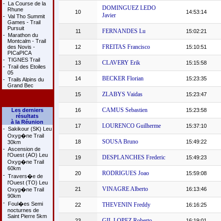
-
La Course de la
DOMINGUEZ LEDO
Rhune
10
14:53:14
Javier
-
Val Tho Summit
Games - Trail
Pursuit
FERNANDES Lu
11
15:02:21
-
Marathon du
Montcalm - Trail
FREITAS Francisco
des Novis -
12
15:10:51
PICaPICA
-
TIGNES Trail
CLAVERY Erik
13
15:15:58
-
Trail des Etoiles
05
BECKER Florian
14
15:23:35
-
Trails Alpins du
Grand Bec
ZLABYS Vaidas
15
15:23:47
CAMUS Sebastien
Les derniers
16
15:23:58
résultats
à la Réunion
LOURENCO Guilherme
17
15:37:10
-
Sakikour (SK) Leu
Oxyg�ne Trail
SOUSA Bruno
18
15:49:22
30km
-
Ascension de
l'Ouest (AO) Leu
DESPLANCHES Frederic
19
15:49:23
Oxyg�ne Trail
60km
RODRIGUES Joao
20
15:59:08
-
Travers�e de
l'Ouest (TO) Leu
VINAGRE Alberto
21
16:13:46
Oxyg�ne Trail
90km
-
Foul�es Semi
THEVENIN Freddy
22
16:16:25
nocturnes de
Saint Pierre 5km
GIL LOPEZ Roberto
23
16:19:01