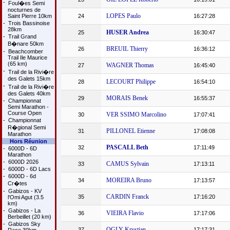
-
Foul�es Semi
nocturnes de
LOPES Paulo
Saint Pierre 10km
24
16:27:28
-
Trois Bassinoise
28km
HUSER Andrea
25
16:30:47
-
Trail Grand
B�nare 50km
BREUIL Thierry
26
16:36:12
-
Beachcomber
Trail Ile Maurice
(65 km)
WAGNER Thomas
27
16:45:40
-
Trail de la Rivi�re
des Galets 15km
LECOURT Philippe
28
16:54:10
-
Trail de la Rivi�re
des Galets 40km
MORAIS Benek
29
16:55:37
-
Championnat
Semi Marathon -
Course Open
VER SSIMO Marcolino
30
17:07:41
-
Championnat
R�gional Semi
PILLONEL Etienne
31
17:08:08
Marathon
Hors Réunion
PASCALL Beth
32
17:11:49
-
6000D - 6D
Marathon
-
6000D 2026
CAMUS Sylvain
33
17:13:11
-
6000D - 6D Lacs
-
6000D - 6d
MOREIRA Bruno
34
17:13:57
Cr�tes
-
Gabizos - KV
CARDIN Franck
35
17:16:20
l'Omi Agut (3.5
km)
-
Gabizos - La
VIEIRA Flavio
36
17:17:06
Berbeillet (20 km)
-
Gabizos Sky
OGLY Krystian
37
17:17:31