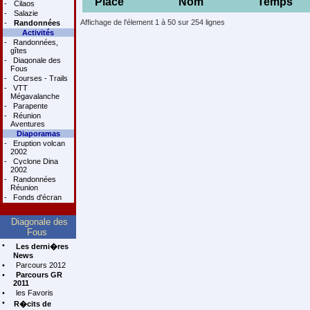
Place
Nom
Temps
-
Cilaos
-
Salazie
Affichage de l'élement 1 à 50 sur 254 lignes
-
Randonnées
Activités
-
Randonnées,
gîtes
-
Diagonale des
Fous
-
Courses - Trails
-
VTT
Mégavalanche
-
Parapente
-
Réunion
Aventures
Diaporamas
-
Eruption volcan
2002
-
Cyclone Dina
2002
-
Randonnées
Réunion
-
Fonds d'écran
Diagonale des
Fous
•
Les derni�res
News
•
Parcours 2012
•
Parcours GR
2011
•
les Favoris
•
R�cits de