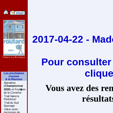
2017-04-22 - Made
Visitez La Boutique
Pour consulter
cliqu
Les prochaines
courses
A la Réunion
-
Marathon
Vous avez des rem
(
Championnat
2026
) et Foul�es
de la Corniche
résultat
-
Trail Vaincre
Parkinson
-
Trail du Sud
Sauvage
-
10km semi-
nocturnes de