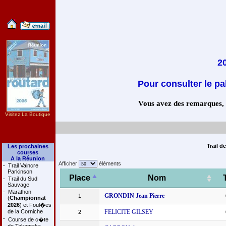
20
Pour consulter le pa
Vous avez des remarques, co
Visitez La Boutique
Trail d
Les prochaines
courses
A la Réunion
Afficher
éléments
-
Trail Vaincre
Parkinson
Place
Nom
-
Trail du Sud
Sauvage
-
Marathon
GRONDIN Jean Pierre
1
(
Championnat
2026
) et Foul�es
de la Corniche
FELICITE GILSEY
2
-
Course de c�te