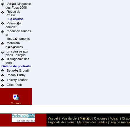
�
Vid�o Diagonale
des Fous 2006
Revue de
�
Presse
La course
�
Palmar�s
complet
reconnaissances
�
et
entra�nements
Merci aux
�
b�n�voles
un colosse aux
�
pieds d'argile
la diagonale des
�
sous
Galerie de portraits
�
Beno�t Grondin
Pascal Parny
�
Thierry Techer
�
Gilles Diehl
�
Contact
Accueil
Vue du ciel
M�t�o
Cyclones
Volcan
Cirqu
|
|
|
|
|
|
Sport
Sports extr�mes
Ce site est list� dans la cat�gorie
:
Diagonale des Fous
Marathon des Sables
Blog de runrai
|
|