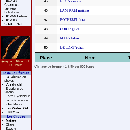
REY Alexandre
-
Ut4M 40
45
Chartreuse
-
Ut4M50
LAM KAM matthias
46
Belledonne
-
Ut4M50 Taillefer
BOTHEREL Joran
47
-
Ut4M 80
CHALLENGE
CORRe gilles
48
MAES Julien
49
DE LORT Yohan
50
Place
Nom
�ruptions Piton de la
Fournaise
Affichage de l'élement 1 à 50 sur 963 lignes
Ile de La Réunion
-
La Réunion en
photos
-
Vue du ciel
-
Eruptions du
Volcan
-
Carte Cyclonique
-
La météo du jour
-
Infos Monde
-
Les Zinfos 974
-
LINFO.re
Les Cirques
-
Mafate
-
Cilaos
-
Salazie