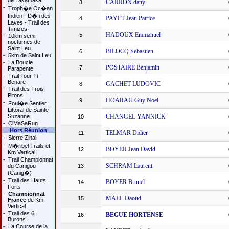
de Takamaka
CARRON dany
3
-
Troph�e Oc�an
Indien - D�fi des
PAYET Jean Patrice
4
Laves - Trail des
Timizes
HADOUX Emmanuel
5
-
10km semi-
nocturnes de
Saint Leu
BILOCQ Sebastien
6
-
5km de Saint Leu
-
La Boucle
POSTAIRE Benjamin
7
Parapente
-
Trail Tour Ti
Benare
GACHET LUDOVIC
8
-
Trail des Trois
Pitons
HOARAU Guy Noel
9
-
Foul�e Sentier
Littoral de Sainte-
Suzanne
CHANGEL YANNICK
10
-
CiMaSaRun
Hors Réunion
TELMAR Didier
11
-
Sierre Zinal
-
M�ribel Trails et
BOYER Jean David
12
Km Vertical
-
Trail Championnat
SCHRAM Laurent
du Canigou
13
(Canig�)
-
Trail des Hauts
BOYER Brunel
14
Forts
-
Championnat
MALL Daoud
15
France
de Km
Vertical
-
Trail des 6
BEGUE HORTENSE
16
Burons
-
La Course de la