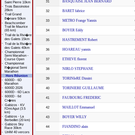
BASQUAISE JEAN BERNARD
31
Saint Pierre 10km
-
Trois Bassinoise
28km
BARET fabrice
32
-
Trail Grand
B�nare 50km
METRO Frange Yannis
33
-
Beachcomber
Trail Ile Maurice
BOYER Eddy
(65 km)
34
-
Trail de la Rivi�re
des Galets 15km
HASTREMENT Robert
35
-
Trail de la Rivi�re
des Galets 40km
HOAREAU yannis
36
-
Championnat
Semi Marathon -
ETHEVE florent
Course Open
37
-
Championnat
R�gional Semi
NIRLO STEPHANE
38
Marathon
Hors Réunion
TORINIeRE Dimitri
39
-
6000D - 6D
Marathon
-
6000D 2026
TORINIERE GUILLAUME
40
-
6000D - 6D Lacs
-
6000D - 6d
FAUBOURG FREDERIC
41
Cr�tes
-
Gabizos - KV
MAILLOT Emmanuel
42
l'Omi Agut (3.5
km)
-
Gabizos - La
BOYER WILLY
43
Berbeillet (20 km)
-
Gabizos Sky
FIANDINO alain
44
Race 30km
-
Ut4M 40 vercors