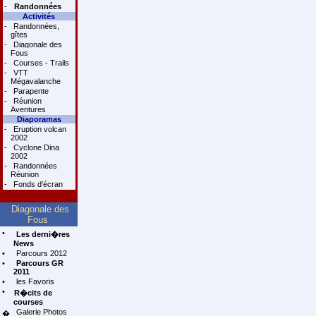
-
Randonnées
Activités
-
Randonnées,
gîtes
-
Diagonale des
Fous
-
Courses - Trails
-
VTT
Mégavalanche
-
Parapente
-
Réunion
Aventures
Diaporamas
-
Eruption volcan
2002
-
Cyclone Dina
2002
-
Randonnées
Réunion
-
Fonds d'écran
Diagonale des
Fous
•
Les derni�res
News
•
Parcours 2012
•
Parcours GR
2011
•
les Favoris
•
R�cits de
courses
Galerie Photos
�