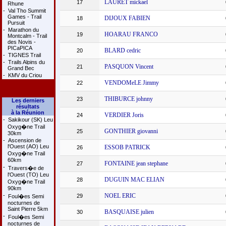
LAURET mickael
17
Rhune
-
Val Tho Summit
Games - Trail
DIJOUX FABIEN
18
Pursuit
-
Marathon du
HOARAU FRANCO
19
Montcalm - Trail
des Novis -
PICaPICA
BLARD cedric
20
-
TIGNES Trail
-
Trails Alpins du
PASQUON Vincent
21
Grand Bec
-
KMV du Criou
VENDOMeLE Jimmy
22
THIBURCE johnny
23
Les derniers
résultats
à la Réunion
VERDIER Joris
24
-
Sakikour (SK) Leu
Oxyg�ne Trail
GONTHIER giovanni
25
30km
-
Ascension de
l'Ouest (AO) Leu
ESSOB PATRICK
26
Oxyg�ne Trail
60km
FONTAINE jean stephane
27
-
Travers�e de
l'Ouest (TO) Leu
DUGUIN MAC ELIAN
28
Oxyg�ne Trail
90km
-
NOEL ERIC
29
Foul�es Semi
nocturnes de
Saint Pierre 5km
BASQUAISE julien
30
-
Foul�es Semi
nocturnes de