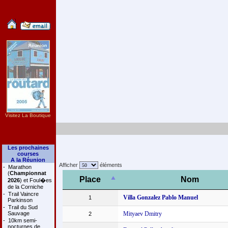
Visitez La Boutique
Les prochaines
courses
A la Réunion
Afficher
éléments
-
Marathon
(
Championnat
Place
Nom
2026
) et Foul�es
de la Corniche
-
Trail Vaincre
Villa Gonzalez Pablo Manuel
1
Parkinson
-
Trail du Sud
Sauvage
Mityaev Dmitry
2
-
10km semi-
nocturnes de