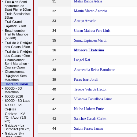
Matas Banos Adria
-
31
Foul�es Semi
nocturnes de
Saint Pierre 10km
Martin Martin Antonio
32
-
Trois Bassinoise
28km
Araujo Arcadio
33
-
Trail Grand
B�nare 50km
Garau Mairata Pere Lluis
-
Beachcomber
34
Trail Ile Maurice
(65 km)
Saenz Espinoza Martin
35
-
Trail de la Rivi�re
des Galets 15km
Mitiaeva Ekaterina
36
-
Trail de la Rivi�re
des Galets 40km
Langel Kai
-
Championnat
37
Semi Marathon -
Course Open
Aramendia Reina Bartolome
38
-
Championnat
R�gional Semi
Pares Icart Jordi
39
Marathon
Hors Réunion
-
6000D - 6D
Trueba Velarde Hector
40
Marathon
-
6000D 2026
Vilanova Cantallops Jaime
41
-
6000D - 6D Lacs
-
6000D - 6d
Niubo Llobera Enric
42
Cr�tes
-
Gabizos - KV
l'Omi Agut (3.5
Sanchez Casals Carles
43
km)
-
Gabizos - La
Salom Parets Jaume
44
Berbeillet (20 km)
-
Gabizos Sky