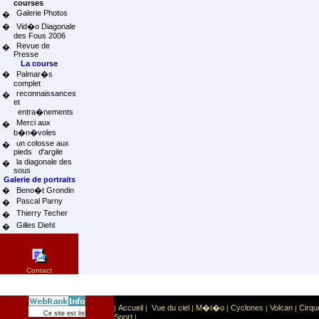
courses
Galerie Photos
�
�
Vid�o Diagonale
des Fous 2006
Revue de
�
Presse
La course
�
Palmar�s
complet
reconnaissances
�
et
entra�nements
Merci aux
�
b�n�voles
un colosse aux
�
pieds d'argile
la diagonale des
�
sous
Galerie de portraits
�
Beno�t Grondin
Pascal Parny
�
Thierry Techer
�
Gilles Diehl
�
Contact
Accueil
Vue du ciel
M�t�o
Cyclones
Volcan
Cirqu
|
|
|
|
|
|
Sport
Sports extr�mes
Ce site est list� dans la cat�gorie
:
Sport
|