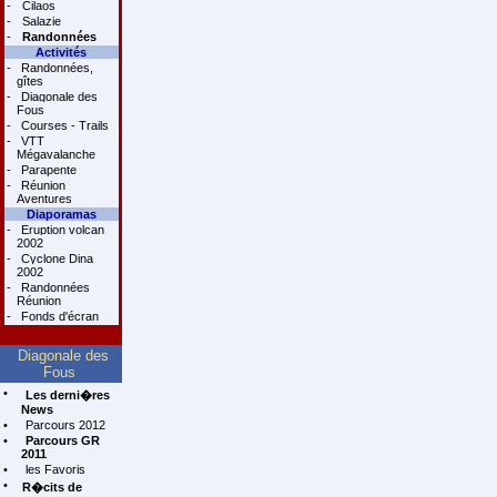
-
Cilaos
-
Salazie
-
Randonnées
Activités
-
Randonnées,
gîtes
-
Diagonale des
Fous
-
Courses - Trails
-
VTT
Mégavalanche
-
Parapente
-
Réunion
Aventures
Diaporamas
-
Eruption volcan
2002
-
Cyclone Dina
2002
-
Randonnées
Réunion
-
Fonds d'écran
Diagonale des
Fous
•
Les derni�res
News
•
Parcours 2012
•
Parcours GR
2011
•
les Favoris
•
R�cits de