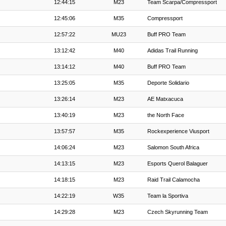
12:44:15
M23
Team Scarpa/Compressport
12:45:06
M35
Compressport
12:57:22
MU23
Buff PRO Team
13:12:42
M40
Adidas Trail Running
13:14:12
M40
Buff PRO Team
13:25:05
M35
Deporte Solidario
13:26:14
M23
AE Matxacuca
13:40:19
M23
the North Face
13:57:57
M35
Rockexperience Viusport
14:06:24
M23
Salomon South Africa
14:13:15
M23
Esports Querol Balaguer
14:18:15
M23
Raid Trail Calamocha
14:22:19
W35
Team la Sportiva
14:29:28
M23
Czech Skyrunning Team