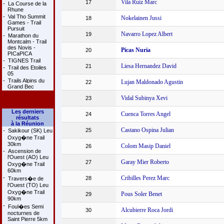
Vila Ruiz Marc
17
-
La Course de la
Rhune
-
Val Tho Summit
Nokelainen Jussi
18
Games - Trail
Pursuit
Navarro Lopez Albert
19
-
Marathon du
Montcalm - Trail
des Novis -
Picas Nuria
20
PICaPICA
-
TIGNES Trail
Liesa Hernandez David
21
-
Trail des Etoiles
05
-
Trails Alpins du
Lujan Maldonado Agustin
22
Grand Bec
Vidal Subinya Xevi
23
Les derniers
Cuenca Torres Angel
24
résultats
à la Réunion
Castano Ospina Julian
25
-
Sakikour (SK) Leu
Oxyg�ne Trail
30km
Colom Masip Daniel
26
-
Ascension de
l'Ouest (AO) Leu
Garay Mier Roberto
27
Oxyg�ne Trail
60km
-
Cribilles Perez Marc
28
Travers�e de
l'Ouest (TO) Leu
Oxyg�ne Trail
Pous Soler Benet
29
90km
-
Foul�es Semi
Alcubierre Roca Jordi
30
nocturnes de
Saint Pierre 5km