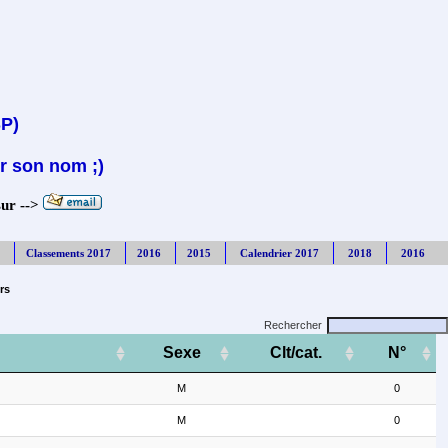
SP)
r son nom ;)
sur -->
Classements 2017
2016
2015
Calendrier 2017
2018
2016
rs
Rechercher
Sexe
Clt/cat.
N°
M
0
M
0