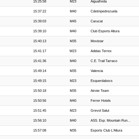
15:25:58
M23
Aiguafreda
15:37:22
M40
Cdetmpedrezuela
15:39:03
M45
Carucat
15:39:10
M40
Club Esports Altura
15:40:13
M35
Movistar
15:41:17
W23
Adidas Terrex
15:41:36
M40
C.E. Trail Tarraco
15:49:14
M35
Valencia
15:49:15
M23
Esquerdabocs
15:50:18
M35
Atrote Team
15:50:56
M40
Ferrer Hotels
15:51:45
M23
Grevol Salut
15:56:10
M40
ASS. Esp. Mountain Run...
15:57:08
M35
Esports Club L'Altura