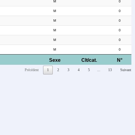
M
0
M
0
M
0
M
0
M
0
M
0
Sexe
Clt/cat.
N°
Précédent
1
2
3
4
5
13
Suivant
…