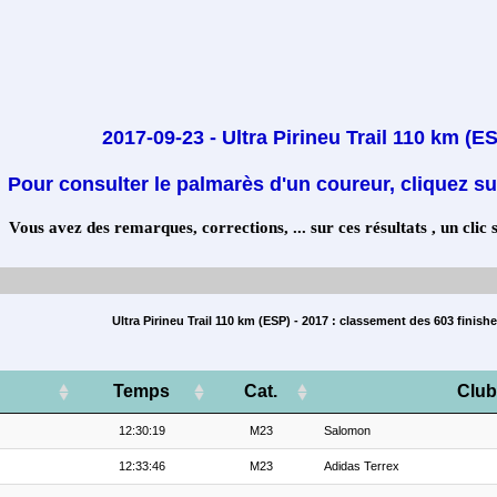
2017-09-23 - Ultra Pirineu Trail 110 km (E
Pour consulter le palmarès d'un coureur, cliquez su
Vous avez des remarques, corrections, ... sur ces résultats , un clic 
Ultra Pirineu Trail 110 km (ESP) - 2017 : classement des 603 finishe
Temps
Cat.
Club
12:30:19
M23
Salomon
12:33:46
M23
Adidas Terrex