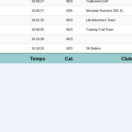
15:59:27
M23
Trailrunner.CAT
16:00:27
M35
Mountain Runners DEL B...
16:01:15
M23
Life Adventure Team
16:09:55
M23
Training Trail Team
16:16:28
M23
16:18:20
M23
SK Babice
Temps
Cat.
Club