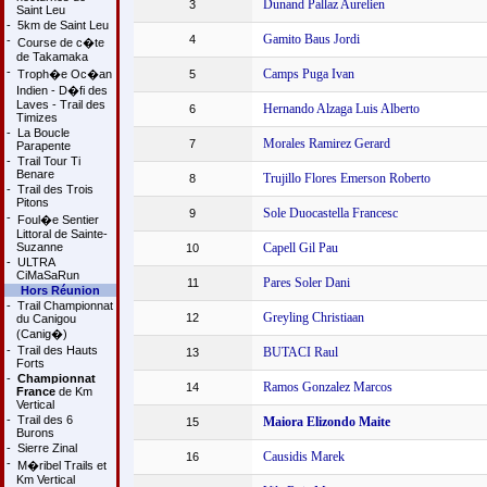
Dunand Pallaz Aurelien
3
Saint Leu
-
5km de Saint Leu
Gamito Baus Jordi
4
-
Course de c�te
de Takamaka
-
Camps Puga Ivan
Troph�e Oc�an
5
Indien - D�fi des
Laves - Trail des
Hernando Alzaga Luis Alberto
6
Timizes
-
La Boucle
Morales Ramirez Gerard
7
Parapente
-
Trail Tour Ti
Benare
Trujillo Flores Emerson Roberto
8
-
Trail des Trois
Pitons
Sole Duocastella Francesc
9
-
Foul�e Sentier
Littoral de Sainte-
Suzanne
Capell Gil Pau
10
-
ULTRA
CiMaSaRun
Pares Soler Dani
11
Hors Réunion
-
Trail Championnat
Greyling Christiaan
12
du Canigou
(Canig�)
-
Trail des Hauts
BUTACI Raul
13
Forts
-
Championnat
Ramos Gonzalez Marcos
14
France
de Km
Vertical
-
Trail des 6
Maiora Elizondo Maite
15
Burons
-
Sierre Zinal
Causidis Marek
16
-
M�ribel Trails et
Km Vertical