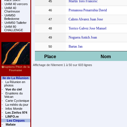
Race 30km
Martin Toro Francesc
45
-
Ut4M 40 vercors
-
Ut4M 40
Prenanosa Penarrubia David
46
Chartreuse
-
Ut4M50
Belledonne
Calisto Alvarez Juan Jose
47
-
Ut4M50 Taillefer
-
Ut4M 80
Torrico Galvez Jose Manuel
48
CHALLENGE
Noguera Antich Joan
49
Bartas Jan
50
Place
Nom
Affichage de l'élement 1 à 50 sur 603 lignes
�ruptions Piton de la
Fournaise
Ile de La Réunion
-
La Réunion en
photos
-
Vue du ciel
-
Eruptions du
Volcan
-
Carte Cyclonique
-
La météo du jour
-
Infos Monde
-
Les Zinfos 974
-
LINFO.re
Les Cirques
-
Mafate