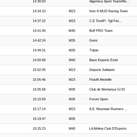
14:30:03
Algemica Sport Team/Mo...
14:34:10
M23
Inov-8 MUD Racing Team
14:37:22
M23
C.E Torell?- ?gil Fisi...
14:41:45
W40
Buff PRO Team
14:42:24
M35
Gemi
14:49:31
M35
Trijote
14:50:58
M40
Base Esports Estel
15:02:05
M23
Deporte Solidario
15:05:46
M23
Fisiofit Medellin
15:05:58
M35
Club de Montanya Gr33
15:15:59
M35
Forum Sport
15:17:14
M23
A.E. Mountain Runners ...
15:19:47
M35
15:25:23
M40
LA Molina Club D'Esports