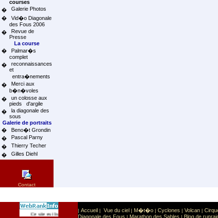
courses
Galerie Photos
�
�
Vid�o Diagonale
des Fous 2006
Revue de
�
Presse
La course
�
Palmar�s
complet
reconnaissances
�
et
entra�nements
Merci aux
�
b�n�voles
un colosse aux
�
pieds d'argile
la diagonale des
�
sous
Galerie de portraits
�
Beno�t Grondin
Pascal Parny
�
Thierry Techer
�
Gilles Diehl
�
Contact
Accueil
Vue du ciel
M�t�o
Cyclones
Volcan
Cirqu
|
|
|
|
|
|
Sport
Sports extr�mes
Ce site est list� dans la cat�gorie
:
Diagonale des Fous
Marathon des Sables
Blog de runrai
|
|