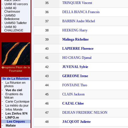
Race 30km
TRINQUIER Vincent
35
-
Ut4M 40 vercors
-
Ut4M 40
Chartreuse
DELLA BIANCA Francois
36
-
Ut4M50
Belledonne
BARBIN Andre Michel
37
-
Ut4M50 Taillefer
-
Ut4M 80
HEEKENG Harry
CHALLENGE
38
Malinga Richeline
39
LAPIERRE Florence
40
HO CHANG Djamal
41
JUVENAL Sylvie
42
�ruptions Piton de la
Fournaise
GEREONE Irene
43
Ile de La Réunion
-
La Réunion en
FONTAINE Theo
44
photos
-
Vue du ciel
-
Eruptions du
CLAIN Jackson
45
Volcan
-
Carte Cyclonique
CAZAL Chloe
46
-
La météo du jour
-
Infos Monde
DEJEAN FREDERIC NELSON
47
-
Les Zinfos 974
-
LINFO.re
Les Cirques
JACQUOT Juliette
48
-
Mafate