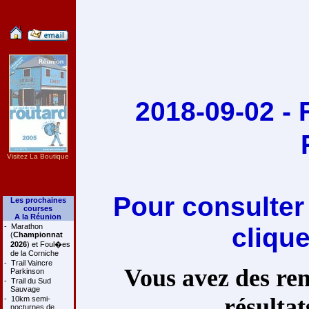
2018-09-02 - 
Visitez La Boutique
Pour consulter
Les prochaines
courses
A la Réunion
-
Marathon
cliqu
(
Championnat
2026
) et Foul�es
de la Corniche
-
Trail Vaincre
Vous avez des rem
Parkinson
-
Trail du Sud
Sauvage
résultat
-
10km semi-
nocturnes de