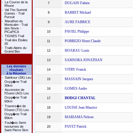
-
La Course de la
DUGAIN Fabien
7
Rhune
-
Val Tho Summit
BARRET Mickael
8
Games - Trail
Pursuit
-
Marathon du
AURE FABRICE
9
Montcalm - Trail
des Novis -
PAVIEL Philippe
10
PICaPICA
-
TIGNES Trail
-
Trail des Etoiles
POBREZO Henri Claude
11
05
-
Trails Alpins du
HOARAU Louis
12
Grand Bec
SAMSORA JONATHAN
13
Les derniers
VITRY Franck
14
résultats
à la Réunion
-
Sakikour (SK) Leu
MASSAIN Jacques
15
Oxyg�ne Trail
30km
GOMES Andre
16
-
Ascension de
l'Ouest (AO) Leu
Oxyg�ne Trail
HODGI CHANTAL
17
60km
-
Travers�e de
LOUISE Jean Maurice
18
l'Ouest (TO) Leu
Oxyg�ne Trail
MARIAMA Nelson
19
90km
-
Foul�es Semi
PAYET Patrick
nocturnes de
20
Saint Pierre 5km