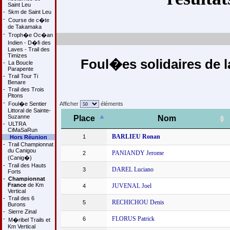
Saint Leu
-
5km de Saint Leu
-
Course de c�te
de Takamaka
-
Troph�e Oc�an
Indien - D�fi des
Laves - Trail des
Timizes
Foul�es solidaires de l
-
La Boucle
Parapente
-
Trail Tour Ti
Benare
-
Trail des Trois
Pitons
-
Foul�e Sentier
Afficher
éléments
Littoral de Sainte-
Suzanne
Place
Nom
-
ULTRA
CiMaSaRun
BARLIEU Ronan
1
Hors Réunion
-
Trail Championnat
du Canigou
PANIANDY Jerome
2
(Canig�)
-
Trail des Hauts
DAREL Luciano
3
Forts
-
Championnat
France
de Km
JUVENAL Joel
4
Vertical
-
Trail des 6
RECHICHOU Denis
5
Burons
-
Sierre Zinal
FLORUS Patrick
-
6
M�ribel Trails et
Km Vertical