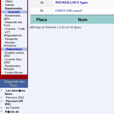
-
Cilaos
POUMAILLOUX Agnes
49
-
Salazie
-
Randonnées
CHOUCAIR youssef
50
Activités
-
Randonnées,
gîtes
Place
Nom
-
Diagonale des
Fous
Affichage de l'élement 1 à 50 sur 82 lignes
-
Courses - Trails
-
VTT
Mégavalanche
-
Parapente
-
Réunion
Aventures
Diaporamas
-
Eruption volcan
2002
-
Cyclone Dina
2002
-
Randonnées
Réunion
-
Fonds d'écran
Diagonale des
Fous
•
Les derni�res
News
•
Parcours 2012
•
Parcours GR
2011
•
les Favoris
•
R�cits de