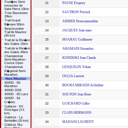
-
Foul�es Semi
PAUSE Exupery
21
nocturnes de
Saint Pierre 10km
SAUTRON Pierrick
22
-
Trois Bassinoise
28km
-
Trail Grand
AHMED Houssamoudine
23
B�nare 50km
-
Beachcomber
JACQUES Jean marc
24
Trail Ile Maurice
(65 km)
HOARAU Guillaume
-
25
Trail de la Rivi�re
des Galets 15km
-
Trail de la Rivi�re
AHAMADI Ifouanlou
26
des Galets 40km
-
Championnat
KONDOKI Jean Claude
27
Semi Marathon -
Course Open
LESQUELIN Yohan
-
Championnat
28
R�gional Semi
Marathon
OULIA Laurent
29
Hors Réunion
-
6000D - 6D
BOURA MIRADJI Archidine
30
Marathon
-
6000D 2026
-
6000D - 6D Lacs
SOUTON Jean Rene
31
-
6000D - 6d
Cr�tes
GUICHARD Gilles
32
-
Gabizos - KV
l'Omi Agut (3.5
CLAIN HERMANN
33
km)
-
Gabizos - La
Berbeillet (20 km)
MADANI LAURENT
34
-
Gabizos Sky