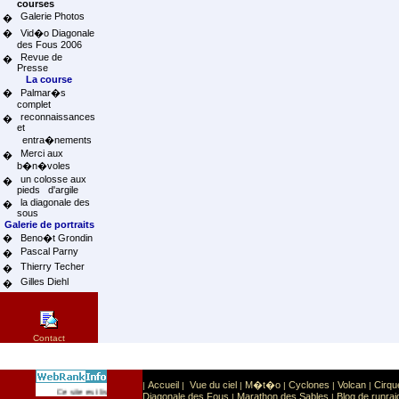
courses
Galerie Photos
�
�
Vid�o Diagonale
des Fous 2006
Revue de
�
Presse
La course
�
Palmar�s
complet
reconnaissances
�
et
entra�nements
Merci aux
�
b�n�voles
un colosse aux
�
pieds d'argile
la diagonale des
�
sous
Galerie de portraits
�
Beno�t Grondin
Pascal Parny
�
Thierry Techer
�
Gilles Diehl
�
Contact
Accueil
Vue du ciel
M�t�o
Cyclones
Volcan
Cirqu
|
|
|
|
|
|
Sport
Sports extr�mes
Ce site est list� dans la cat�gorie
:
Diagonale des Fous
Marathon des Sables
Blog de runrai
|
|