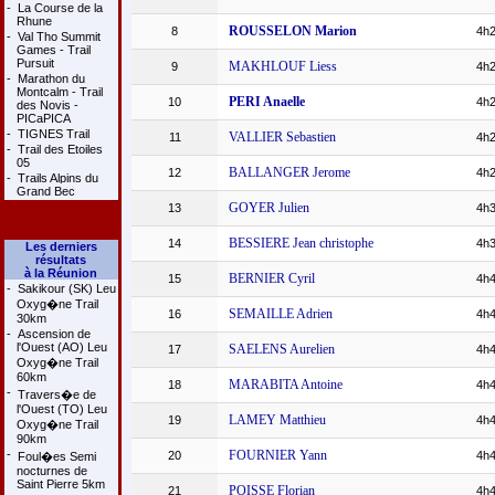
-
La Course de la
Rhune
ROUSSELON Marion
8
4h2
-
Val Tho Summit
Games - Trail
Pursuit
MAKHLOUF Liess
9
4h2
-
Marathon du
Montcalm - Trail
PERI Anaelle
10
4h2
des Novis -
PICaPICA
-
TIGNES Trail
VALLIER Sebastien
11
4h2
-
Trail des Etoiles
05
BALLANGER Jerome
12
4h2
-
Trails Alpins du
Grand Bec
GOYER Julien
13
4h3
BESSIERE Jean christophe
14
4h3
Les derniers
résultats
à la Réunion
BERNIER Cyril
15
4h4
-
Sakikour (SK) Leu
Oxyg�ne Trail
SEMAILLE Adrien
16
4h4
30km
-
Ascension de
l'Ouest (AO) Leu
SAELENS Aurelien
17
4h4
Oxyg�ne Trail
60km
MARABITA Antoine
18
4h4
-
Travers�e de
l'Ouest (TO) Leu
LAMEY Matthieu
19
4h4
Oxyg�ne Trail
90km
-
FOURNIER Yann
20
4h4
Foul�es Semi
nocturnes de
Saint Pierre 5km
POISSE Florian
21
4h4