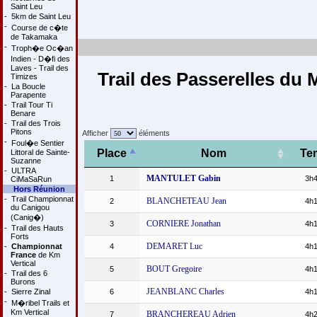
Saint Leu
-
5km de Saint Leu
-
Course de c�te
de Takamaka
-
Troph�e Oc�an
Indien - D�fi des
Laves - Trail des
Trail des Passerelles du
Timizes
-
La Boucle
Parapente
-
Trail Tour Ti
Benare
-
Trail des Trois
Pitons
Afficher
éléments
-
Foul�e Sentier
Place
Nom
Te
Littoral de Sainte-
Suzanne
-
ULTRA
MANTULET Gabin
1
3h4
CiMaSaRun
Hors Réunion
-
Trail Championnat
BLANCHETEAU Jean
2
4h1
du Canigou
(Canig�)
CORNIERE Jonathan
3
4h1
-
Trail des Hauts
Forts
DEMARET Luc
-
Championnat
4
4h1
France
de Km
Vertical
BOUT Gregoire
5
4h1
-
Trail des 6
Burons
JEANBLANC Charles
-
Sierre Zinal
6
4h1
-
M�ribel Trails et
Km Vertical
BRANCHEREAU Adrien
7
4h2