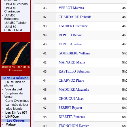
Race 30km
-
Ut4M 40 vercors
VERROT Mathias
-
Ut4M 40
36
4h5
Chartreuse
-
Ut4M50
CHARDAIRE Thibault
37
4h5
Belledonne
-
Ut4M50 Taillefer
LAURENT Stephane
38
4h5
-
Ut4M 80
CHALLENGE
REPETTI Benoit
39
4h5
PEROL Aurelien
40
4h5
GOURBIERE William
41
5h0
MAINARD Mathis
42
5h0
�ruptions Piton de la
Fournaise
RASTELLO Sebastien
43
5h0
Ile de La Réunion
CHARVOZ Pierre
44
5h0
-
La Réunion en
photos
-
Vue du ciel
MADOIRE Alexandre
45
5h0
-
Eruptions du
Volcan
CHOUGUI Ahcen
46
5h0
-
Carte Cyclonique
-
La météo du jour
PERBET Bryann
47
5h0
-
Infos Monde
-
Les Zinfos 974
-
LINFO.re
DIBETTA Francois
48
5h0
Les Cirques
-
Mafate
TRONCHON Damien
49
5h0