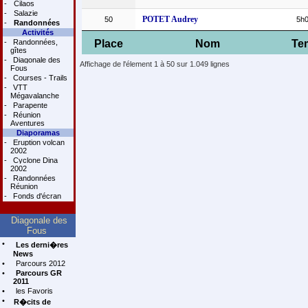
-
Cilaos
-
Salazie
POTET Audrey
50
5h0
-
Randonnées
Activités
-
Randonnées,
Place
Nom
Te
gîtes
-
Diagonale des
Affichage de l'élement 1 à 50 sur 1.049 lignes
Fous
-
Courses - Trails
-
VTT
Mégavalanche
-
Parapente
-
Réunion
Aventures
Diaporamas
-
Eruption volcan
2002
-
Cyclone Dina
2002
-
Randonnées
Réunion
-
Fonds d'écran
Diagonale des
Fous
•
Les derni�res
News
•
Parcours 2012
•
Parcours GR
2011
•
les Favoris
•
R�cits de