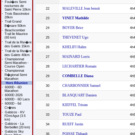
-
Foul�es Semi
nocturnes de
MALEVILLE Jean benoit
22
4h4
Saint Pierre 10km
-
Trois Bassinoise
28km
VINET Mathilde
23
4h4
-
Trail Grand
B�nare 50km
BOYER Brice
24
4h4
-
Beachcomber
Trail Ile Maurice
THEVENET Ugo
(65 km)
25
4h4
-
Trail de la Rivi�re
des Galets 15km
KHELIFI Halim
26
4h4
-
Trail de la Rivi�re
des Galets 40km
MAINARD Lorris
27
4h5
-
Championnat
Semi Marathon -
LECHARTIER Romain
Course Open
28
4h5
-
Championnat
R�gional Semi
COMBELLE Diana
29
4h5
Marathon
Hors Réunion
CHARBONNIER Samuel
30
4h5
-
6000D - 6D
Marathon
-
6000D 2026
BLANQUART Damien
31
4h5
-
6000D - 6D Lacs
-
6000D - 6d
KIEFFEL Tristan
32
4h5
Cr�tes
-
Gabizos - KV
TOUZE Paul
33
4h5
l'Omi Agut (3.5
km)
-
Gabizos - La
RUEFF Justin
34
4h5
Berbeillet (20 km)
-
Gabizos Sky
POISSE Thibault
35
4h5