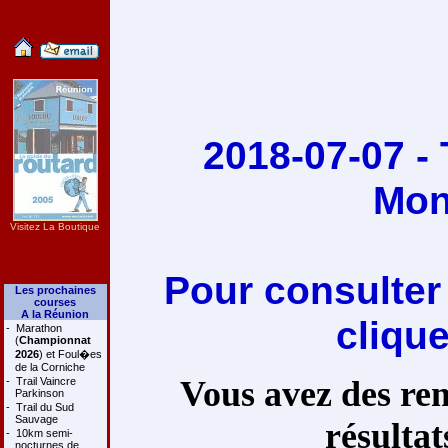
2018-07-07 - 
Mon
Visitez La Boutique
Pour consulter
Les prochaines
courses
A la Réunion
cliqu
-
Marathon
(
Championnat
2026
) et Foul�es
de la Corniche
Vous avez des rem
-
Trail Vaincre
Parkinson
-
Trail du Sud
Sauvage
résultat
-
10km semi-
nocturnes de