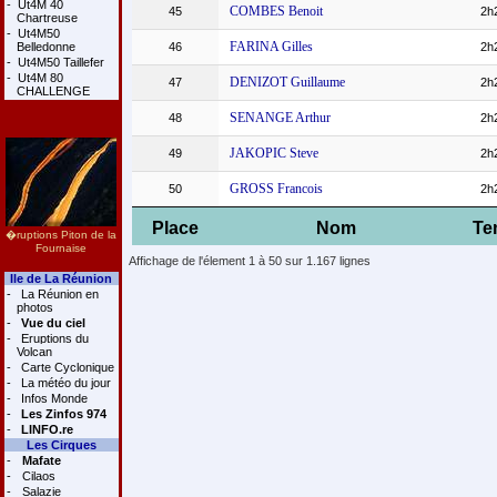
-
Ut4M 40
COMBES Benoit
45
2h
Chartreuse
-
Ut4M50
FARINA Gilles
Belledonne
46
2h
-
Ut4M50 Taillefer
-
Ut4M 80
DENIZOT Guillaume
47
2h
CHALLENGE
SENANGE Arthur
48
2h
JAKOPIC Steve
49
2h
GROSS Francois
50
2h
Place
Nom
Te
�ruptions Piton de la
Fournaise
Affichage de l'élement 1 à 50 sur 1.167 lignes
Ile de La Réunion
-
La Réunion en
photos
-
Vue du ciel
-
Eruptions du
Volcan
-
Carte Cyclonique
-
La météo du jour
-
Infos Monde
-
Les Zinfos 974
-
LINFO.re
Les Cirques
-
Mafate
-
Cilaos
-
Salazie