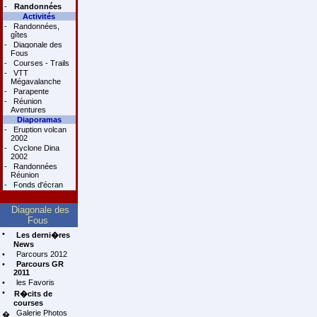
-
Randonnées
Activités
-
Randonnées,
gîtes
-
Diagonale des
Fous
-
Courses - Trails
-
VTT
Mégavalanche
-
Parapente
-
Réunion
Aventures
Diaporamas
-
Eruption volcan
2002
-
Cyclone Dina
2002
-
Randonnées
Réunion
-
Fonds d'écran
Diagonale des
Fous
•
Les derni�res
News
•
Parcours 2012
•
Parcours GR
2011
•
les Favoris
•
R�cits de
courses
Galerie Photos
�