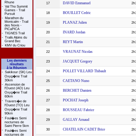
Rhune
DAVID Emmanuel
17
2h
-
Val Tho Summit
Games - Trail
BOUILLET Cedric
18
2h
Pursuit
-
Marathon du
Montcalm - Trail
PLANAZ Julien
19
2h
des Novis -
PICaPICA
INARD Jordan
20
2h
-
TIGNES Trail
-
Trails Alpins du
Grand Bec
REYT Martin
21
2h
-
KMV du Criou
VRAUNAT Nicolas
22
2h
Les derniers
JACQUET Gregory
23
2h
résultats
à la Réunion
POLLET VILLARD Thibault
24
2h
-
Sakikour (SK) Leu
Oxyg�ne Trail
30km
CAETANO Nuno
25
2h
-
Ascension de
l'Ouest (AO) Leu
BERCHET Damien
26
2h
Oxyg�ne Trail
60km
POCHAT Joseph
27
2h
-
Travers�e de
l'Ouest (TO) Leu
Oxyg�ne Trail
ROUSSEAU Fabrice
28
2h
90km
-
Foul�es Semi
GALLAY Arnaud
29
2h
nocturnes de
Saint Pierre 5km
CHATELAIN CADET Brice
30
2h
-
Foul�es Semi
nocturnes de