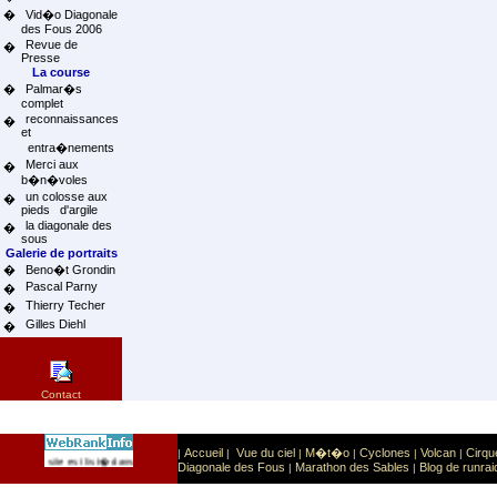
�
Vid�o Diagonale
des Fous 2006
Revue de
�
Presse
La course
�
Palmar�s
complet
reconnaissances
�
et
entra�nements
Merci aux
�
b�n�voles
un colosse aux
�
pieds d'argile
la diagonale des
�
sous
Galerie de portraits
�
Beno�t Grondin
Pascal Parny
�
Thierry Techer
�
Gilles Diehl
�
Contact
Accueil
Vue du ciel
M�t�o
Cyclones
Volcan
Cirqu
|
|
|
|
|
|
Sport
Sports extr�mes
Ce site est list� dans la cat�gorie
:
Diagonale des Fous
Marathon des Sables
Blog de runrai
|
|