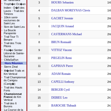
de Takamaka
HOURS Sebastien
3
1h
-
Troph�e Oc�an
Indien - D�fi des
DALBAN MOREYNAS Clovis
4
1h
Laves - Trail des
Timizes
-
10km semi-
GACHET Jeremie
5
2h
nocturnes de
Saint Leu
JACQUIN Arnaud
6
2h
-
5km de Saint Leu
-
La Boucle
Parapente
CASTERMANS Michael
7
2h
-
Trail Tour Ti
Benare
BRUN Romuald
8
2h
-
Trail des Trois
Pitons
-
VITTOZ Vincent
Foul�e Sentier
9
2h
Littoral de Sainte-
Suzanne
PIEGELIN Remi
10
2h
-
CiMaSaRun
Hors Réunion
GAPIHAN Pierre
11
2h
-
Sierre Zinal
-
M�ribel Trails et
ADAM Romain
Km Vertical
12
2h
-
Trail Championnat
du Canigou
CAPELLI Anthony
13
2h
(Canig�)
-
Trail des Hauts
BERGER Cyril
14
2h
Forts
-
Championnat
France
de Km
DEBIEU Leo
15
2h
Vertical
-
Trail des 6
BAROCHE Thibault
16
2h
Burons
-
La Course de la