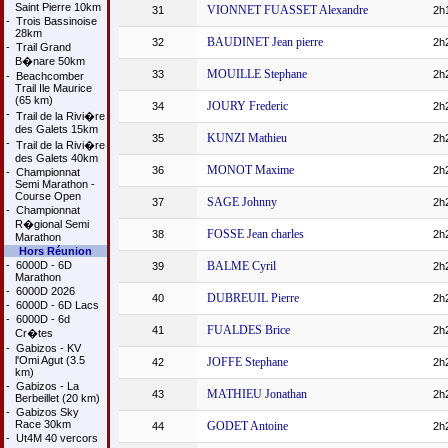
Saint Pierre 10km
VIONNET FUASSET Alexandre
31
2h
-
Trois Bassinoise
28km
BAUDINET Jean pierre
32
2h
-
Trail Grand
B�nare 50km
MOUILLE Stephane
33
2h
-
Beachcomber
Trail Ile Maurice
(65 km)
JOURY Frederic
34
2h
-
Trail de la Rivi�re
des Galets 15km
KUNZI Mathieu
35
2h
-
Trail de la Rivi�re
des Galets 40km
MONOT Maxime
36
2h
-
Championnat
Semi Marathon -
Course Open
SAGE Johnny
37
2h
-
Championnat
R�gional Semi
FOSSE Jean charles
38
2h
Marathon
Hors Réunion
-
6000D - 6D
BALME Cyril
39
2h
Marathon
-
6000D 2026
DUBREUIL Pierre
40
2h
-
6000D - 6D Lacs
-
6000D - 6d
FUALDES Brice
41
2h
Cr�tes
-
Gabizos - KV
l'Omi Agut (3.5
JOFFE Stephane
42
2h
km)
-
Gabizos - La
MATHIEU Jonathan
43
2h
Berbeillet (20 km)
-
Gabizos Sky
Race 30km
GODET Antoine
44
2h
-
Ut4M 40 vercors