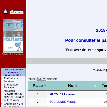
2018-
Pour consulter le pa
Vous avez des remarques, co
Visitez La Boutique
Les prochaines
Trail du B
courses
A la Réunion
-
Trail Vaincre
Afficher
éléments
Parkinson
-
Trail du Sud
Place
Nom
Te
Sauvage
-
Marathon
(
Championnat
MEYSSAT Emmanuel
1
1h
2026
) et Foul�es
de la Corniche
BOUILLARD Vincent
2
1h
-
Course de c�te