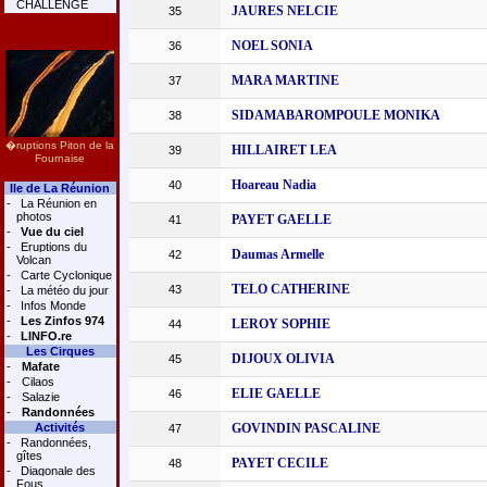
CHALLENGE
JAURES NELCIE
35
NOEL SONIA
36
MARA MARTINE
37
SIDAMABAROMPOULE MONIKA
38
�ruptions Piton de la
HILLAIRET LEA
39
Fournaise
Hoareau Nadia
40
Ile de La Réunion
-
La Réunion en
photos
PAYET GAELLE
41
-
Vue du ciel
-
Eruptions du
Daumas Armelle
42
Volcan
-
Carte Cyclonique
TELO CATHERINE
43
-
La météo du jour
-
Infos Monde
-
Les Zinfos 974
LEROY SOPHIE
44
-
LINFO.re
Les Cirques
DIJOUX OLIVIA
45
-
Mafate
-
Cilaos
ELIE GAELLE
46
-
Salazie
-
Randonnées
Activités
GOVINDIN PASCALINE
47
-
Randonnées,
gîtes
PAYET CECILE
48
-
Diagonale des
Fous