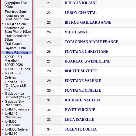
Oxyg�ne Trail
DULAU VIOLAINE
21
90km
-
Foul�es Semi
LEBON CHANTAL
22
nocturnes de
Saint Pierre 5km
BITROU GAILLARD ANNE
23
-
Foul�es Semi
nocturnes de
Saint Pierre 10km
VIDOT ANNE
24
-
Trois Bassinoise
28km
TOTACONAN MARIE FRANCE
25
-
Trail Grand
B�nare 50km
FONTAINE CHRISTIANE
26
Hors Réunion
-
6000D - 6D
Marathon
HOAREAU GWENDOLINE
27
-
6000D 2026
-
6000D - 6D Lacs
BOUTET SUZETTE
28
-
6000D - 6d
Cr�tes
FONTAINE VALERIE
29
-
Gabizos - KV
l'Omi Agut (3.5
km)
FONTAINE OPHELIE
30
-
Gabizos - La
Berbeillet (20 km)
RICHARD NADELIA
31
-
Gabizos Sky
Race 30km
-
Ut4M 40 vercors
PAYET VIRGINIE
32
-
Ut4M 40
Chartreuse
LECA ISABELLE
33
-
Ut4M50
Belledonne
SOLENTE LOLITA
-
Ut4M50 Taillefer
34
-
Ut4M 80