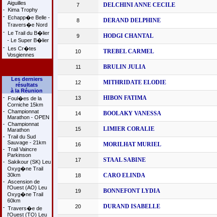
Aiguilles
DELCHINI ANNE CECILE
7
-
Kima Trophy
-
Echapp�e Belle -
DERAND DELPHINE
8
Travers�e Nord
-
Le Trail du B�lier
HODGI CHANTAL
9
- Le Super B�lier
-
Les Cr�tes
TREBEL CARMEL
10
Vosgiennes
BRULIN JULIA
11
Les derniers
MITHRIDATE ELODIE
12
résultats
à la Réunion
-
HIBON FATIMA
13
Foul�es de la
Corniche 15km
-
Championnat
BOOLAKY VANESSA
14
Marathon - OPEN
-
Championnat
LIMIER CORALIE
15
Marathon
-
Trail du Sud
Sauvage - 21km
MORILHAT MURIEL
16
-
Trail Vaincre
Parkinson
STAAL SABINE
17
-
Sakikour (SK) Leu
Oxyg�ne Trail
30km
CARO ELINDA
18
-
Ascension de
l'Ouest (AO) Leu
BONNEFONT LYDIA
19
Oxyg�ne Trail
60km
DURAND ISABELLE
20
-
Travers�e de
l'Ouest (TO) Leu