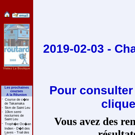
2019-02-03 - C
Visitez La Boutique
Pour consulter
Les prochaines
courses
A la Réunion
-
cliqu
Course de c�te
de Takamaka
-
5km de Saint Leu
-
10km semi-
nocturnes de
Vous avez des rem
Saint Leu
-
Troph�e Oc�an
Indien - D�fi des
résultat
Laves - Trail des