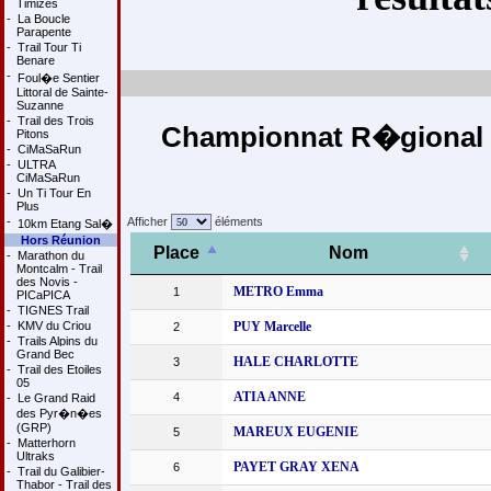
Timizes
-
La Boucle
Parapente
-
Trail Tour Ti
Benare
-
Foul�e Sentier
Littoral de Sainte-
Suzanne
-
Trail des Trois
Championnat R�gional Cr
Pitons
-
CiMaSaRun
-
ULTRA
CiMaSaRun
-
Un Ti Tour En
Plus
-
Afficher
éléments
10km Etang Sal�
Hors Réunion
Place
Nom
-
Marathon du
Montcalm - Trail
des Novis -
METRO Emma
1
PICaPICA
-
TIGNES Trail
-
KMV du Criou
PUY Marcelle
2
-
Trails Alpins du
Grand Bec
HALE CHARLOTTE
3
-
Trail des Etoiles
05
ATIA ANNE
4
-
Le Grand Raid
des Pyr�n�es
(GRP)
MAREUX EUGENIE
5
-
Matterhorn
Ultraks
PAYET GRAY XENA
6
-
Trail du Galibier-
Thabor - Trail des