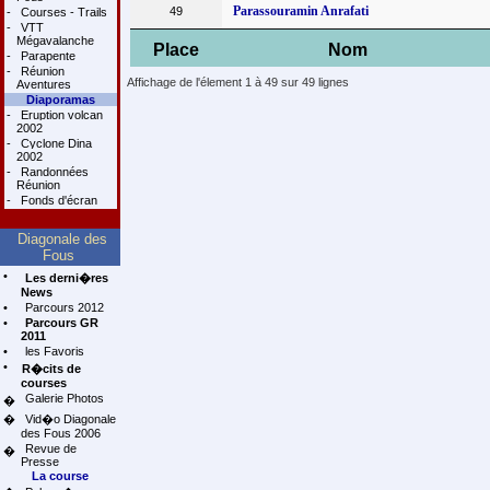
Parassouramin Anrafati
49
-
Courses - Trails
-
VTT
Mégavalanche
Place
Nom
-
Parapente
-
Réunion
Affichage de l'élement 1 à 49 sur 49 lignes
Aventures
Diaporamas
-
Eruption volcan
2002
-
Cyclone Dina
2002
-
Randonnées
Réunion
-
Fonds d'écran
Diagonale des
Fous
•
Les derni�res
News
•
Parcours 2012
•
Parcours GR
2011
•
les Favoris
•
R�cits de
courses
Galerie Photos
�
�
Vid�o Diagonale
des Fous 2006
Revue de
�
Presse
La course