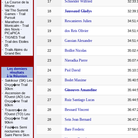
Schneider Wilfried
17
32:33:
-
La Course de la
Rhune
-
Val Tho Summit
Jaussaud Gladys
18
32:39:
Games - Trail
Pursuit
Rescanieres Julien
19
34:51:
-
Marathon du
Montcalm - Trail
des Novis -
dos Reis Olivier
19
34:51:
PICaPICA
-
TIGNES Trail
Gassian Alexandre
19
34:51:
-
Trail des Etoiles
05
-
Trails Alpins du
Boillot Nicolas
22
35:02:
Grand Bec
Nieradka Pierre
23
35:07:
Les derniers
Piol David
24
35:10:
résultats
à la Réunion
Bodet Maxime
25
35:40:
-
Sakikour (SK) Leu
Oxyg�ne Trail
30km
Ginouves Amandine
26
35:44:
-
Ascension de
l'Ouest (AO) Leu
Ruiz Santiago Lucas
27
35:44:
Oxyg�ne Trail
60km
-
Besnard Vincent
28
36:47:
Travers�e de
l'Ouest (TO) Leu
Oxyg�ne Trail
Sein Jean Bernard
28
36:47:
90km
-
Foul�es Semi
Bare Frederic
30
37:56:
nocturnes de
Saint Pierre 5km