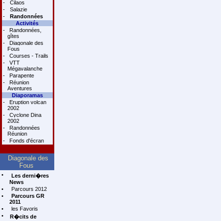
-
Cilaos
-
Salazie
-
Randonnées
Activités
-
Randonnées,
gîtes
-
Diagonale des
Fous
-
Courses - Trails
-
VTT
Mégavalanche
-
Parapente
-
Réunion
Aventures
Diaporamas
-
Eruption volcan
2002
-
Cyclone Dina
2002
-
Randonnées
Réunion
-
Fonds d'écran
Diagonale des
Fous
•
Les derni�res
News
•
Parcours 2012
•
Parcours GR
2011
•
les Favoris
•
R�cits de