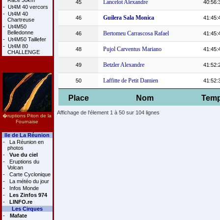
Race 30km
Lancelot Alexandre
45
40:56:
-
Ut4M 40 vercors
-
Ut4M 40
Guilera Sala Monica
46
41:45:
Chartreuse
-
Ut4M50
Belledonne
Bertomeu Carrascosa Rafael
46
41:45:
-
Ut4M50 Taillefer
-
Ut4M 80
Pujol Carventus Mariano
48
41:45:
CHALLENGE
Betzler Alexandre
49
41:52:
Laffitte de Petit Damien
50
41:52:
Place
Nom
Tem
Affichage de l'élement 1 à 50 sur 104 lignes
�ruptions Piton de la
Fournaise
Ile de La Réunion
-
La Réunion en
photos
-
Vue du ciel
-
Eruptions du
Volcan
-
Carte Cyclonique
-
La météo du jour
-
Infos Monde
-
Les Zinfos 974
-
LINFO.re
Les Cirques
-
Mafate