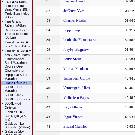
Vergnes David
-
31
37:59:
Foul�es Semi
nocturnes de
Saint Pierre 10km
de Giusti Yves
32
38:37:
-
Trois Bassinoise
28km
Charrier Nicolas
33
39:04:
-
Trail Grand
B�nare 50km
Beppu Koji
-
Beachcomber
34
39:31:
Trail Ile Maurice
(65 km)
Louhaidia Elmouatassim
35
39:56:
-
Trail de la Rivi�re
des Galets 15km
Przybyl Zbigniew
36
39:56:
-
Trail de la Rivi�re
des Galets 40km
Petric Stella
-
Championnat
37
39:58:
Semi Marathon -
Course Open
Moreau Matthieu
38
39:59:
-
Championnat
R�gional Semi
Totma Jean Cyrille
39
40:34:
Marathon
Hors Réunion
-
6000D - 6D
Venneugues Alban
40
40:46:
Marathon
-
6000D 2026
Melin Jean Baptiste
41
40:46:
-
6000D - 6D Lacs
-
6000D - 6d
Fagot Olivier
42
40:46:
Cr�tes
-
Gabizos - KV
l'Omi Agut (3.5
Jegou Vincent
43
40:53:
km)
-
Gabizos - La
Bricard Matthieu
44
40:53:
Berbeillet (20 km)
-
Gabizos Sky