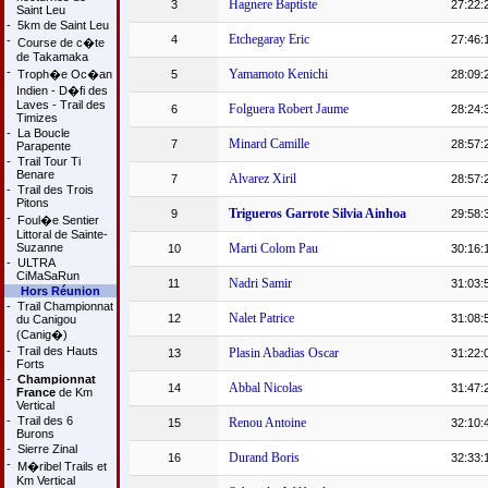
Hagnere Baptiste
3
27:22:
Saint Leu
-
5km de Saint Leu
Etchegaray Eric
4
27:46:
-
Course de c�te
de Takamaka
-
Yamamoto Kenichi
Troph�e Oc�an
5
28:09:
Indien - D�fi des
Laves - Trail des
Folguera Robert Jaume
6
28:24:
Timizes
-
La Boucle
Minard Camille
7
28:57:
Parapente
-
Trail Tour Ti
Benare
Alvarez Xiril
7
28:57:
-
Trail des Trois
Pitons
Trigueros Garrote Silvia Ainhoa
9
29:58:
-
Foul�e Sentier
Littoral de Sainte-
Suzanne
Marti Colom Pau
10
30:16:
-
ULTRA
CiMaSaRun
Nadri Samir
11
31:03:
Hors Réunion
-
Trail Championnat
Nalet Patrice
12
31:08:
du Canigou
(Canig�)
-
Trail des Hauts
Plasin Abadias Oscar
13
31:22:
Forts
-
Championnat
Abbal Nicolas
14
31:47:
France
de Km
Vertical
-
Trail des 6
Renou Antoine
15
32:10:
Burons
-
Sierre Zinal
Durand Boris
16
32:33:
-
M�ribel Trails et
Km Vertical