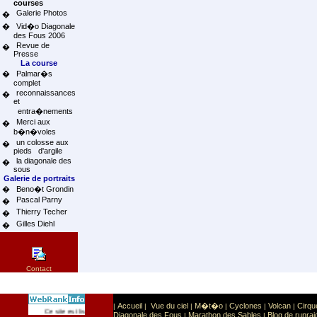
courses
Galerie Photos
�
�
Vid�o Diagonale
des Fous 2006
Revue de
�
Presse
La course
�
Palmar�s
complet
reconnaissances
�
et
entra�nements
Merci aux
�
b�n�voles
un colosse aux
�
pieds d'argile
la diagonale des
�
sous
Galerie de portraits
�
Beno�t Grondin
Pascal Parny
�
Thierry Techer
�
Gilles Diehl
�
Contact
Accueil
Vue du ciel
M�t�o
Cyclones
Volcan
Cirqu
|
|
|
|
|
|
Sport
Sports extr�mes
Ce site est list� dans la cat�gorie
:
Diagonale des Fous
Marathon des Sables
Blog de runrai
|
|