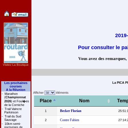
2019
Pour consulter le pa
Vous avez des remarques, co
Visitez La Boutique
La PICA PI
Les prochaines
courses
A la Réunion
Afficher
éléments
-
Marathon
(
Championnat
Place
Nom
Tem
2026
) et Foul�es
de la Corniche
-
Trail Vaincre
Becker Florian
1
25:51:
Parkinson
-
Trail du Sud
Sauvage
Contre Fabien
2
27:14:
-
10km semi-
nocturnes de