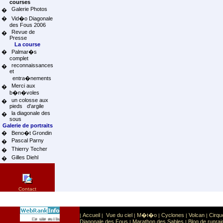
courses
Galerie Photos
�
�
Vid�o Diagonale
des Fous 2006
Revue de
�
Presse
La course
�
Palmar�s
complet
reconnaissances
�
et
entra�nements
Merci aux
�
b�n�voles
un colosse aux
�
pieds d'argile
la diagonale des
�
sous
Galerie de portraits
�
Beno�t Grondin
Pascal Parny
�
Thierry Techer
�
Gilles Diehl
�
Contact
Accueil
Vue du ciel
M�t�o
Cyclones
Volcan
Cirqu
|
|
|
|
|
|
Sport
Sports extr�mes
Ce site est list� dans la cat�gorie
:
Diagonale des Fous
Marathon des Sables
Blog de runrai
|
|