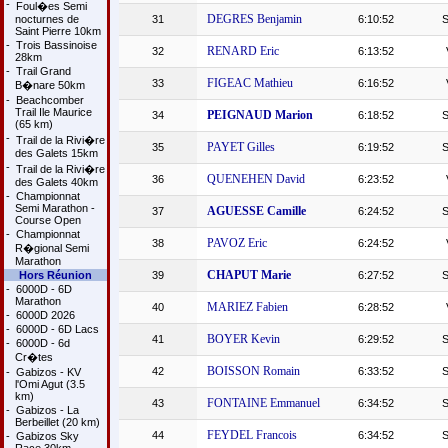
-
Foul�es Semi
DEGRES Benjamin
nocturnes de
31
6:10:52
Saint Pierre 10km
-
Trois Bassinoise
RENARD Eric
32
6:13:52
28km
-
Trail Grand
FIGEAC Mathieu
33
6:16:52
B�nare 50km
-
Beachcomber
Trail Ile Maurice
PEIGNAUD Marion
34
6:18:52
(65 km)
-
Trail de la Rivi�re
PAYET Gilles
35
6:19:52
des Galets 15km
-
Trail de la Rivi�re
QUENEHEN David
36
6:23:52
des Galets 40km
-
Championnat
Semi Marathon -
AGUESSE Camille
37
6:24:52
Course Open
-
Championnat
PAVOZ Eric
38
6:24:52
R�gional Semi
Marathon
CHAPUT Marie
Hors Réunion
39
6:27:52
-
6000D - 6D
Marathon
MARIEZ Fabien
40
6:28:52
-
6000D 2026
-
6000D - 6D Lacs
BOYER Kevin
41
6:29:52
-
6000D - 6d
Cr�tes
BOISSON Romain
42
6:33:52
-
Gabizos - KV
l'Omi Agut (3.5
km)
FONTAINE Emmanuel
43
6:34:52
-
Gabizos - La
Berbeillet (20 km)
FEYDEL Francois
44
6:34:52
-
Gabizos Sky