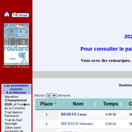
202
Pour consulter le pa
Vous avez des remarques, co
Visitez La Boutique
Duathlon
Les prochaines
courses
A la Réunion
Afficher
éléments
-
Marathon
(
Championnat
Place
Nom
Temps
C
2026
) et Foul�es
de la Corniche
-
Trail Vaincre
DESILVE Lucas
1
4:45:36
S
Parkinson
-
Trail du Sud
Sauvage
MICHAUD Sebastien
2
5:00:22
S
-
10km semi-
nocturnes de