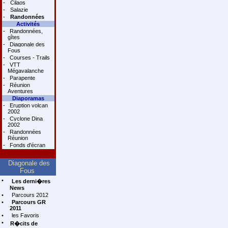
-
Cilaos
-
Salazie
-
Randonnées
Activités
-
Randonnées,
gîtes
-
Diagonale des
Fous
-
Courses - Trails
-
VTT
Mégavalanche
-
Parapente
-
Réunion
Aventures
Diaporamas
-
Eruption volcan
2002
-
Cyclone Dina
2002
-
Randonnées
Réunion
-
Fonds d'écran
Diagonale des
Fous
•
Les derni�res
News
•
Parcours 2012
•
Parcours GR
2011
•
les Favoris
•
R�cits de