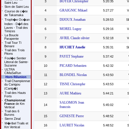
BOYER Christopher
3
5:20:35
Saint Leu
-
5km de Saint Leu
GRAIGNIC Mikael
4
5:27:27
-
Course de c�te
de Takamaka
-
DIJOUX Jonathan
Troph�e Oc�an
5
5:28:53
S
Indien - D�fi des
Laves - Trail des
MOREL Luguy
6
5:29:16
Timizes
-
La Boucle
AVRIL Claude olivier
7
5:32:18
Parapente
-
Trail Tour Ti
Benare
HUCHET Amelie
8
5:35:31
S
-
Trail des Trois
Pitons
PAYET Stephane
9
5:37:42
-
Foul�e Sentier
Littoral de Sainte-
Suzanne
PICARD Sebastien
10
5:42:32
-
ULTRA
CiMaSaRun
BLONDEL Nicolas
11
5:43:50
Hors Réunion
-
Trail Championnat
TISNE Christophe
12
5:43:53
du Canigou
(Canig�)
-
Trail des Hauts
AURE Mathieu
13
5:44:21
Forts
-
Championnat
SALOMON Jean
France
de Km
14
5:45:02
francois
Vertical
-
Trail des 6
Burons
GENESTE Pierre
15
5:48:52
-
Sierre Zinal
-
M�ribel Trails et
LAURET Nicolas
16
5:48:52
Km Vertical