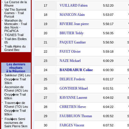
-
La Course de la
VUILLARD Fabien
Rhune
17
5:52:20
-
Val Tho Summit
Games - Trail
MANICON Alain
18
5:53:07
Pursuit
-
Marathon du
RIVIERE Jean pierre
Montcalm - Trail
19
5:56:17
des Novis -
PICaPICA
BRUTIER Teddy
20
5:56:35
-
TIGNES Trail
-
Trail des Etoiles
PAQUET Gauthier
05
21
5:56:50
-
Trails Alpins du
Grand Bec
PAYET Olivier
22
5:59:18
NAZE Mickael
23
6:00:29
Les derniers
résultats
BANDRABUR Coline
24
6:00:30
à la Réunion
-
Sakikour (SK) Leu
DELRUE Frederic
Oxyg�ne Trail
25
6:01:17
30km
-
Ascension de
GONTHIER Mikael
26
6:01:51
l'Ouest (AO) Leu
Oxyg�ne Trail
RAVENNE Laurent
27
6:04:02
60km
-
Travers�e de
l'Ouest (TO) Leu
CHRETIEN Herve
28
6:04:22
Oxyg�ne Trail
90km
FAUBRUJON Thomas
29
6:05:52
-
Foul�es Semi
nocturnes de
FARGES Vincent
30
6:07:52
Saint Pierre 5km