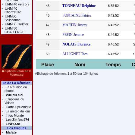
Race 30km
-
Ut4M 40 vercors
TONNEAU Delphine
45
6:35:52
-
Ut4M 40
Chartreuse
FONTAINE Patrice
46
6:42:52
-
Ut4M50
Belledonne
-
Ut4M50 Taillefer
MARTIN Jimmy
47
6:42:52
-
Ut4M 80
CHALLENGE
PEPIN Jerome
48
6:44:52
NOLAIS Florence
49
6:46:52
ALLIGNET Tom
50
6:47:52
Place
Nom
Temps
C
�ruptions Piton de la
Affichage de l'élement 1 à 50 sur 104 lignes
Fournaise
Ile de La Réunion
-
La Réunion en
photos
-
Vue du ciel
-
Eruptions du
Volcan
-
Carte Cyclonique
-
La météo du jour
-
Infos Monde
-
Les Zinfos 974
-
LINFO.re
Les Cirques
-
Mafate