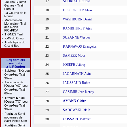
SOORIAH Clifford
17
-
Val Tho Summit
Games - Trail
Pursuit
DESCORSIER Alain
18
-
La Course de la
Rhune
WASHBURN Daniel
19
-
Marathon du
Montcalm - Trail
des Novis -
RAMBHURSY Ajay
20
PICaPICA
-
TIGNES Trail
SUZANNE Westley
21
-
KMV du Criou
-
Trails Alpins du
Grand Bec
KARNAVOS Evangelos
22
SAMEER Moos
23
Les derniers
résultats
JOSEPH Jeffrey
24
à la Réunion
-
Sakikour (SK) Leu
JAGARNATH Avin
25
Oxyg�ne Trail
30km
-
Ascension de
JAUSSAUD Robin
26
l'Ouest (AO) Leu
Oxyg�ne Trail
CASIMIR Jean Kenny
27
60km
-
Travers�e de
AMANN Claire
28
l'Ouest (TO) Leu
Oxyg�ne Trail
90km
SADOWSKI Jakub
29
-
Foul�es Semi
nocturnes de
GOSSART Matthieu
30
Saint Pierre 5km
-
Foul�es Semi