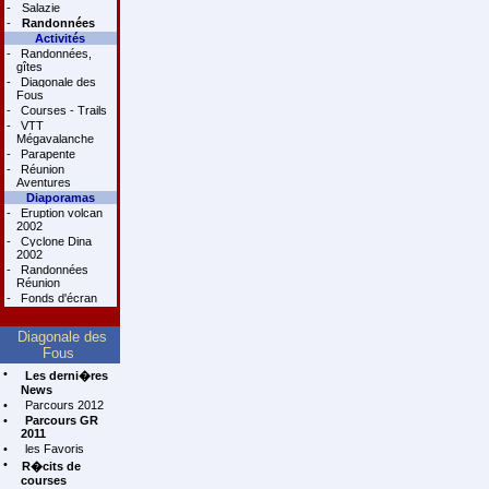
-
Salazie
-
Randonnées
Activités
-
Randonnées,
gîtes
-
Diagonale des
Fous
-
Courses - Trails
-
VTT
Mégavalanche
-
Parapente
-
Réunion
Aventures
Diaporamas
-
Eruption volcan
2002
-
Cyclone Dina
2002
-
Randonnées
Réunion
-
Fonds d'écran
Diagonale des
Fous
•
Les derni�res
News
•
Parcours 2012
•
Parcours GR
2011
•
les Favoris
•
R�cits de
courses