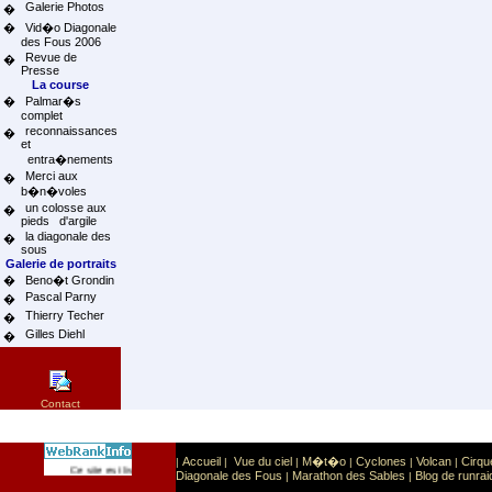
Galerie Photos
�
�
Vid�o Diagonale
des Fous 2006
Revue de
�
Presse
La course
�
Palmar�s
complet
reconnaissances
�
et
entra�nements
Merci aux
�
b�n�voles
un colosse aux
�
pieds d'argile
la diagonale des
�
sous
Galerie de portraits
�
Beno�t Grondin
Pascal Parny
�
Thierry Techer
�
Gilles Diehl
�
Contact
Accueil
Vue du ciel
M�t�o
Cyclones
Volcan
Cirqu
|
|
|
|
|
|
Sport
Sports extr�mes
Ce site est list� dans la cat�gorie
:
Diagonale des Fous
Marathon des Sables
Blog de runrai
|
|