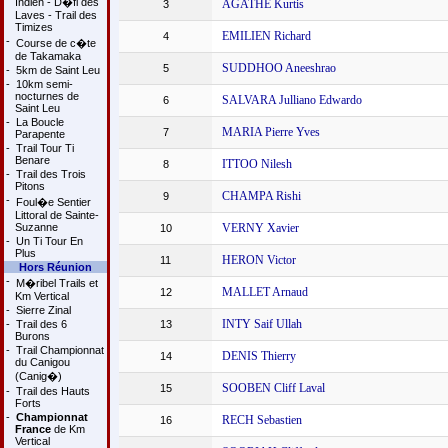
Indien - D�fi des
AGATHE Kurtis
3
Laves - Trail des
Timizes
EMILIEN Richard
4
-
Course de c�te
de Takamaka
SUDDHOO Aneeshrao
5
-
5km de Saint Leu
-
10km semi-
nocturnes de
SALVARA Julliano Edwardo
6
Saint Leu
-
La Boucle
MARIA Pierre Yves
7
Parapente
-
Trail Tour Ti
Benare
ITTOO Nilesh
8
-
Trail des Trois
Pitons
CHAMPA Rishi
9
-
Foul�e Sentier
Littoral de Sainte-
Suzanne
VERNY Xavier
10
-
Un Ti Tour En
Plus
HERON Victor
11
Hors Réunion
-
M�ribel Trails et
MALLET Arnaud
12
Km Vertical
-
Sierre Zinal
INTY Saif Ullah
-
Trail des 6
13
Burons
-
Trail Championnat
DENIS Thierry
14
du Canigou
(Canig�)
SOOBEN Cliff Laval
15
-
Trail des Hauts
Forts
-
Championnat
RECH Sebastien
16
France
de Km
Vertical