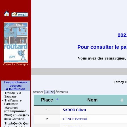
202
Pour consulter le pa
Vous avez des remarques, co
Visitez La Boutique
Ferney T
Les prochaines
courses
A la Réunion
Afficher
éléments
-
Trail du Sud
Sauvage
Place
Nom
-
Trail Vaincre
Parkinson
-
Marathon
SADOO Gilbert
1
(
Championnat
2026
) et Foul�es
de la Corniche
GENCE Bertrand
2
-
Troph�e Oc�an