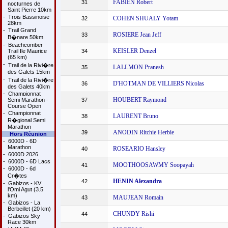
FABIEN Robert
31
nocturnes de
Saint Pierre 10km
-
Trois Bassinoise
COHEN SHUALY Yotam
32
28km
-
Trail Grand
ROSIERE Jean Jeff
33
B�nare 50km
-
Beachcomber
KEISLER Denzel
Trail Ile Maurice
34
(65 km)
-
Trail de la Rivi�re
LALLMON Pranesh
35
des Galets 15km
-
Trail de la Rivi�re
D'HOTMAN DE VILLIERS Nicolas
36
des Galets 40km
-
Championnat
HOUBERT Raymond
Semi Marathon -
37
Course Open
-
Championnat
LAURENT Bruno
38
R�gional Semi
Marathon
ANODIN Ritchie Herbie
39
Hors Réunion
-
6000D - 6D
Marathon
ROSEARIO Hansley
40
-
6000D 2026
-
6000D - 6D Lacs
MOOTHOOSAWMY Soopayah
41
-
6000D - 6d
Cr�tes
HENIN Alexandra
42
-
Gabizos - KV
l'Omi Agut (3.5
km)
MAUJEAN Romain
43
-
Gabizos - La
Berbeillet (20 km)
CHUNDY Rishi
44
-
Gabizos Sky
Race 30km