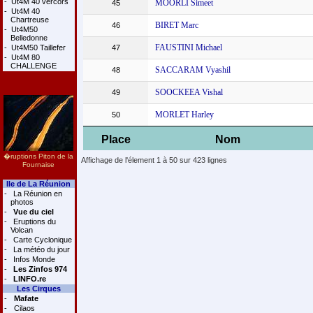
-
Ut4M 40 vercors
MOORLI Simeet
45
-
Ut4M 40
Chartreuse
BIRET Marc
46
-
Ut4M50
Belledonne
FAUSTINI Michael
-
Ut4M50 Taillefer
47
-
Ut4M 80
CHALLENGE
SACCARAM Vyashil
48
SOOCKEEA Vishal
49
MORLET Harley
50
Place
Nom
�ruptions Piton de la
Affichage de l'élement 1 à 50 sur 423 lignes
Fournaise
Ile de La Réunion
-
La Réunion en
photos
-
Vue du ciel
-
Eruptions du
Volcan
-
Carte Cyclonique
-
La météo du jour
-
Infos Monde
-
Les Zinfos 974
-
LINFO.re
Les Cirques
-
Mafate
-
Cilaos