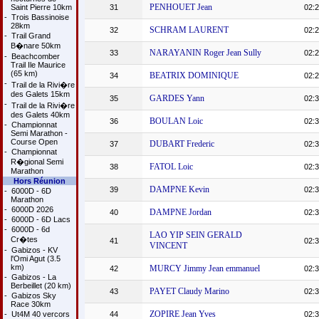
PENHOUET Jean
Saint Pierre 10km
31
02:2
-
Trois Bassinoise
28km
SCHRAM LAURENT
32
02:2
-
Trail Grand
B�nare 50km
NARAYANIN Roger Jean Sully
33
02:2
-
Beachcomber
Trail Ile Maurice
(65 km)
BEATRIX DOMINIQUE
34
02:2
-
Trail de la Rivi�re
des Galets 15km
GARDES Yann
35
02:3
-
Trail de la Rivi�re
des Galets 40km
BOULAN Loic
36
02:3
-
Championnat
Semi Marathon -
Course Open
DUBART Frederic
37
02:3
-
Championnat
R�gional Semi
FATOL Loic
38
02:3
Marathon
Hors Réunion
DAMPNE Kevin
39
02:3
-
6000D - 6D
Marathon
-
6000D 2026
DAMPNE Jordan
40
02:3
-
6000D - 6D Lacs
-
6000D - 6d
LAO YIP SEIN GERALD
Cr�tes
41
02:3
VINCENT
-
Gabizos - KV
l'Omi Agut (3.5
km)
MURCY Jimmy Jean emmanuel
42
02:3
-
Gabizos - La
Berbeillet (20 km)
PAYET Claudy Marino
43
02:3
-
Gabizos Sky
Race 30km
ZOPIRE Jean Yves
-
Ut4M 40 vercors
44
02:3