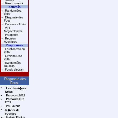
-
Randonnées
Activités
-
Randonnées,
gîtes
-
Diagonale des
Fous
-
Courses - Trails
-
VTT
Mégavalanche
-
Parapente
-
Réunion
Aventures
Diaporamas
-
Eruption volcan
2002
-
Cyclone Dina
2002
-
Randonnées
Réunion
-
Fonds d'écran
Diagonale des
Fous
•
Les derni�res
News
•
Parcours 2012
•
Parcours GR
2011
•
les Favoris
•
R�cits de
courses
Galerie Photos
�