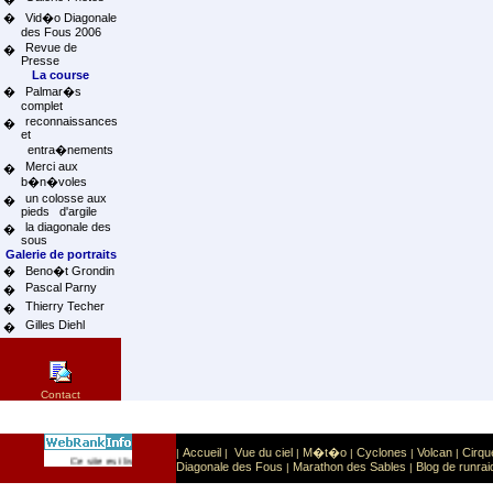
�
Vid�o Diagonale
des Fous 2006
Revue de
�
Presse
La course
�
Palmar�s
complet
reconnaissances
�
et
entra�nements
Merci aux
�
b�n�voles
un colosse aux
�
pieds d'argile
la diagonale des
�
sous
Galerie de portraits
�
Beno�t Grondin
Pascal Parny
�
Thierry Techer
�
Gilles Diehl
�
Contact
Accueil
Vue du ciel
M�t�o
Cyclones
Volcan
Cirqu
|
|
|
|
|
|
Sport
Sports extr�mes
Ce site est list� dans la cat�gorie
:
Diagonale des Fous
Marathon des Sables
Blog de runrai
|
|