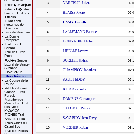
de Takamaka
NARCISSE Julien
3
02:0
-
Troph�e Oc�an
Indien - D�fi des
BLAISE Pierre
4
02:0
Laves - Trail des
Timizes
-
10km semi-
LAMY Isabelle
5
02:0
nocturnes de
Saint Leu
LALLEMAND Fabrice
6
02:0
-
5km de Saint Leu
-
La Boucle
Parapente
DONNADIEU Julien
7
02:0
-
Trail Tour Ti
Benare
LIBELLE Jovany
8
02:0
-
Trail des Trois
Pitons
-
SORLIER Uldric
Foul�e Sentier
9
02:1
Littoral de Sainte-
Suzanne
CHAMPION Jonathan
10
02:1
-
CiMaSaRun
Hors Réunion
SAULT EDDY
11
02:1
-
La Course de la
Rhune
-
Val Tho Summit
RICA Alexandre
12
02:1
Games - Trail
Pursuit
DAMPNE Christopher
13
02:1
-
Marathon du
Montcalm - Trail
des Novis -
CALODAT Patrick
14
02:1
PICaPICA
-
TIGNES Trail
SAVABIDY Jean Davy
15
02:1
-
KMV du Criou
-
Trails Alpins du
Grand Bec
VERDIER Robin
16
02:1
-
Trail des Etoiles