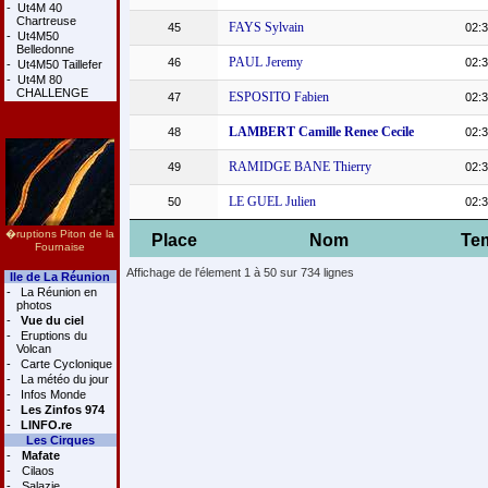
-
Ut4M 40
Chartreuse
FAYS Sylvain
45
02:3
-
Ut4M50
Belledonne
PAUL Jeremy
46
02:3
-
Ut4M50 Taillefer
-
Ut4M 80
CHALLENGE
ESPOSITO Fabien
47
02:3
LAMBERT Camille Renee Cecile
48
02:3
RAMIDGE BANE Thierry
49
02:3
LE GUEL Julien
50
02:3
�ruptions Piton de la
Place
Nom
Te
Fournaise
Affichage de l'élement 1 à 50 sur 734 lignes
Ile de La Réunion
-
La Réunion en
photos
-
Vue du ciel
-
Eruptions du
Volcan
-
Carte Cyclonique
-
La météo du jour
-
Infos Monde
-
Les Zinfos 974
-
LINFO.re
Les Cirques
-
Mafate
-
Cilaos
-
Salazie