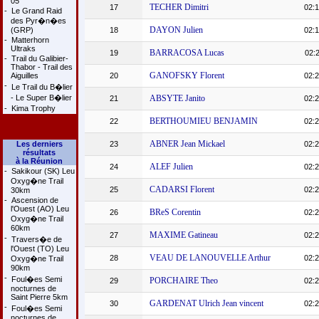
05
TECHER Dimitri
17
02:1
-
Le Grand Raid
des Pyr�n�es
DAYON Julien
(GRP)
18
02:1
-
Matterhorn
Ultraks
BARRACOSA Lucas
19
02:2
-
Trail du Galibier-
Thabor - Trail des
GANOFSKY Florent
Aiguilles
20
02:2
-
Le Trail du B�lier
- Le Super B�lier
ABSYTE Janito
21
02:2
-
Kima Trophy
BERTHOUMIEU BENJAMIN
22
02:2
ABNER Jean Mickael
Les derniers
23
02:2
résultats
à la Réunion
ALEF Julien
24
02:2
-
Sakikour (SK) Leu
Oxyg�ne Trail
CADARSI Florent
25
02:2
30km
-
Ascension de
l'Ouest (AO) Leu
BReS Corentin
26
02:2
Oxyg�ne Trail
60km
MAXIME Gatineau
27
02:2
-
Travers�e de
l'Ouest (TO) Leu
VEAU DE LANOUVELLE Arthur
28
02:2
Oxyg�ne Trail
90km
-
Foul�es Semi
PORCHAIRE Theo
29
02:2
nocturnes de
Saint Pierre 5km
GARDENAT Ulrich Jean vincent
30
02:2
-
Foul�es Semi
nocturnes de