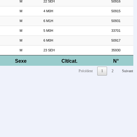
M
22 SEH
50916
M
4 M0H
50915
M
6 M1H
50931
M
5 M0H
33701
M
6 M0H
50917
M
23 SEH
35930
Sexe
Clt/cat.
N°
Précédent
1
2
Suivant