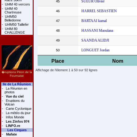
Race 30km
SUEUR Olivier
45
-
Ut4M 40 vercors
-
Ut4M 40
HARREL SEBASTIEN
46
Chartreuse
-
Ut4M50
Belledonne
BARTAAI kamal
47
-
Ut4M50 Taillefer
-
Ut4M 80
HASSANI Maoulana
48
CHALLENGE
SAANDA ALIDJI
49
LONGUET Jordan
50
Place
Nom
Affichage de l'élement 1 à 50 sur 92 lignes
�ruptions Piton de la
Fournaise
Ile de La Réunion
-
La Réunion en
photos
-
Vue du ciel
-
Eruptions du
Volcan
-
Carte Cyclonique
-
La météo du jour
-
Infos Monde
-
Les Zinfos 974
-
LINFO.re
Les Cirques
-
Mafate