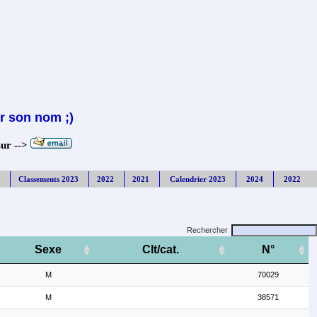
r son nom ;)
sur -->
Classements 2023
2022
2021
Calendrier 2023
2024
2022
Rechercher
Sexe
Clt/cat.
N°
M
70029
M
38571