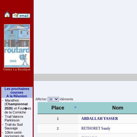
Visitez La Boutique
Les prochaines
courses
A la Réunion
Afficher
éléments
-
Marathon
(
Championnat
Place
Nom
2026
) et Foul�es
de la Corniche
-
Trail Vaincre
ABDALLAH YASSER
1
Parkinson
-
Trail du Sud
Sauvage
RETHORET Sandy
2
-
10km semi-
nocturnes de