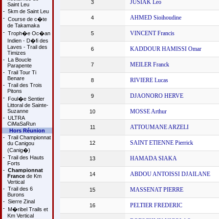
JUSIAK Leo
3
Saint Leu
-
5km de Saint Leu
AHMED Sioihoudine
4
-
Course de c�te
de Takamaka
-
VINCENT Francis
Troph�e Oc�an
5
Indien - D�fi des
Laves - Trail des
KADDOUR HAMISSI Omar
6
Timizes
-
La Boucle
MEILER Franck
7
Parapente
-
Trail Tour Ti
Benare
RIVIERE Lucas
8
-
Trail des Trois
Pitons
DJAONORO HERVE
9
-
Foul�e Sentier
Littoral de Sainte-
Suzanne
MOSSE Arthur
10
-
ULTRA
CiMaSaRun
ATTOUMANE ARZELI
11
Hors Réunion
-
Trail Championnat
SAINT ETIENNE Pierrick
12
du Canigou
(Canig�)
-
Trail des Hauts
HAMADA SIAKA
13
Forts
-
Championnat
ABDOU ANTOISSI DJAILANE
14
France
de Km
Vertical
-
Trail des 6
MASSENAT PIERRE
15
Burons
-
Sierre Zinal
PELTIER FREDERIC
16
-
M�ribel Trails et
Km Vertical