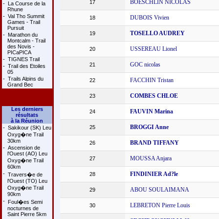
BOESCHLIN NICOLAS
17
-
La Course de la
Rhune
-
Val Tho Summit
DUBOIS Vivien
18
Games - Trail
Pursuit
TOSELLO AUDREY
19
-
Marathon du
Montcalm - Trail
des Novis -
USSEREAU Lionel
20
PICaPICA
-
TIGNES Trail
GOC nicolas
21
-
Trail des Etoiles
05
-
Trails Alpins du
FACCHIN Tristan
22
Grand Bec
COMBES CHLOE
23
Les derniers
FAUVIN Marina
24
résultats
à la Réunion
BROGGI Anne
25
-
Sakikour (SK) Leu
Oxyg�ne Trail
30km
BRAND TIFFANY
26
-
Ascension de
l'Ouest (AO) Leu
MOUSSA Anjara
27
Oxyg�ne Trail
60km
-
FINDINIER Ad?le
28
Travers�e de
l'Ouest (TO) Leu
Oxyg�ne Trail
ABOU SOULAIMANA
29
90km
-
Foul�es Semi
LEBRETON Pierre Louis
30
nocturnes de
Saint Pierre 5km