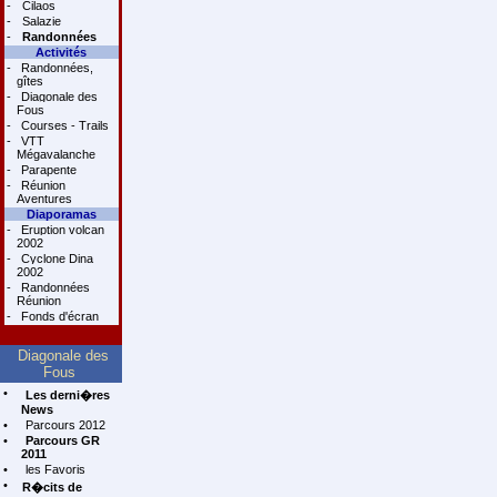
-
Cilaos
-
Salazie
-
Randonnées
Activités
-
Randonnées,
gîtes
-
Diagonale des
Fous
-
Courses - Trails
-
VTT
Mégavalanche
-
Parapente
-
Réunion
Aventures
Diaporamas
-
Eruption volcan
2002
-
Cyclone Dina
2002
-
Randonnées
Réunion
-
Fonds d'écran
Diagonale des
Fous
•
Les derni�res
News
•
Parcours 2012
•
Parcours GR
2011
•
les Favoris
•
R�cits de