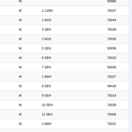
M
50966
M
1 U20H
70037
M
1 M1H
70044
M
4 SEH
70038
M
2 M1H
70035
M
5 SEH
50936
M
6 SEH
70033
M
7 SEH
50930
M
1 M0H
70027
M
8 SEH
48418
M
9 SEH
70014
M
10 SEH
70028
M
11 SEH
70009
M
2 M0H
70031