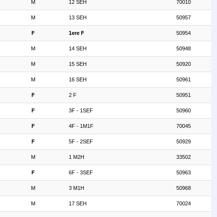
M
12 SEH
70010
M
13 SEH
50957
F
1ere F
50954
M
14 SEH
50948
M
15 SEH
50920
M
16 SEH
50961
F
2 F
50951
F
3F - 1SEF
50960
F
4F - 1M1F
70045
F
5F - 2SEF
50929
M
1 M2H
33502
F
6F - 3SEF
50963
M
3 M1H
50968
M
17 SEH
70024