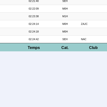
02:21:40
SEH
02:22:09
M0H
02:23:38
M1H
02:24:14
M0H
ZAJC
02:24:18
M0H
02:24:42
SEH
NAC
Temps
Cat.
Club