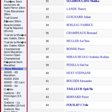
SEGHROUCHNI Malika
-
31
Foul�es Semi
nocturnes de
Saint Pierre 10km
LANDE Thierry
32
-
Trois Bassinoise
28km
GUIGNARD Julian
33
-
Trail Grand
B�nare 50km
BOILEAU FABRICE
-
Beachcomber
34
Trail Ile Maurice
(65 km)
CHAMPEAUX Bertrand
35
-
Trail de la Rivi�re
des Galets 15km
MULLER Aur?lien
36
-
Trail de la Rivi�re
des Galets 40km
BONNE Pierre
-
Championnat
37
Semi Marathon -
Course Open
MIRAJI MCOLO Ambdou Roihim
38
-
Championnat
R�gional Semi
PENILLA Sim?on
39
Marathon
Hors Réunion
-
6000D - 6D
HUET STEPHANE
40
Marathon
-
6000D 2026
BOUZIDI Alexandre
41
-
6000D - 6D Lacs
-
6000D - 6d
TAILLEUR Oph?lie
42
Cr�tes
-
Gabizos - KV
l'Omi Agut (3.5
BERNARD Pierre
43
km)
-
Gabizos - La
FOUILH? C?cile
44
Berbeillet (20 km)
-
Gabizos Sky