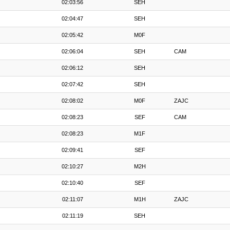
02:03:56
SEH
02:04:47
SEH
02:05:42
M0F
02:06:04
SEH
CAM
02:06:12
SEH
02:07:42
SEH
02:08:02
M0F
ZAJC
02:08:23
SEF
CAM
02:08:23
M1F
02:09:41
SEF
02:10:27
M2H
02:10:40
SEF
02:11:07
M1H
ZAJC
02:11:19
SEH