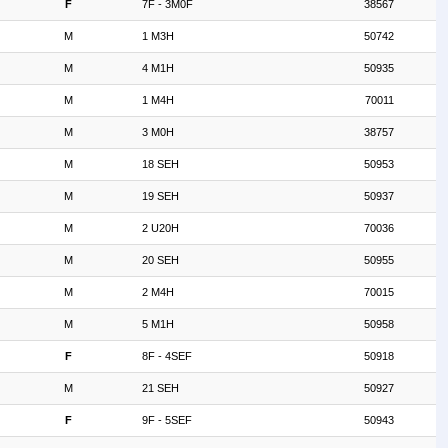
F
7F - 3M0F
38567
M
1 M3H
50742
M
4 M1H
50935
M
1 M4H
70011
M
3 M0H
38757
M
18 SEH
50953
M
19 SEH
50937
M
2 U20H
70036
M
20 SEH
50955
M
2 M4H
70015
M
5 M1H
50958
F
8F - 4SEF
50918
M
21 SEH
50927
F
9F - 5SEF
50943