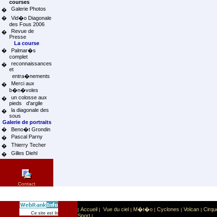
courses
Galerie Photos
�
�
Vid�o Diagonale
des Fous 2006
Revue de
�
Presse
La course
�
Palmar�s
complet
reconnaissances
�
et
entra�nements
Merci aux
�
b�n�voles
un colosse aux
�
pieds d'argile
la diagonale des
�
sous
Galerie de portraits
�
Beno�t Grondin
Pascal Parny
�
Thierry Techer
�
Gilles Diehl
�
Contact
Accueil
Vue du ciel
M�t�o
Cyclones
Volcan
Cirqu
|
|
|
|
|
|
Sport
Sports extr�mes
Ce site est list� dans la cat�gorie
:
Sport
|