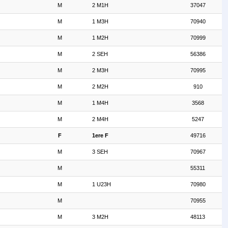
M
2 M1H
37047
M
1 M3H
70940
M
1 M2H
70999
M
2 SEH
56386
M
2 M3H
70995
M
2 M2H
910
M
1 M4H
3568
M
2 M4H
5247
F
1ere F
49716
M
3 SEH
70967
M
55311
M
1 U23H
70980
M
70955
M
3 M2H
48113