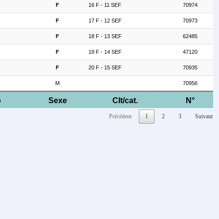
F
16 F - 11 SEF
70974
F
17 F - 12 SEF
70973
F
18 F - 13 SEF
62485
F
19 F - 14 SEF
47120
F
20 F - 15 SEF
70935
M
70956
b
Sexe
Clt/cat.
N°
Précédent
1
2
3
Suivant