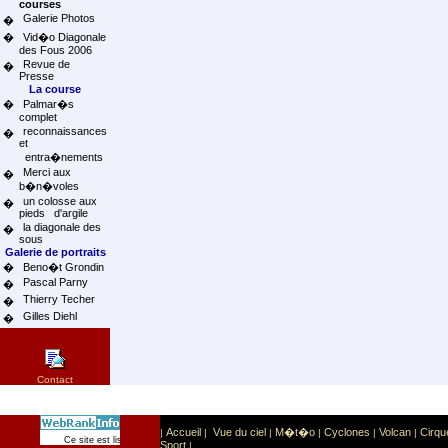
courses
Galerie Photos
�
�
Vid�o Diagonale
des Fous 2006
Revue de
�
Presse
La course
�
Palmar�s
complet
reconnaissances
�
et
entra�nements
Merci aux
�
b�n�voles
un colosse aux
�
pieds d'argile
la diagonale des
�
sous
Galerie de portraits
�
Beno�t Grondin
Pascal Parny
�
Thierry Techer
�
Gilles Diehl
�
Contact
Accueil
Vue du ciel
M�t�o
Cyclones
Volcan
Cirqu
|
|
|
|
|
|
Sport
Sports extr�mes
Ce site est list� dans la cat�gorie
:
Sport
|