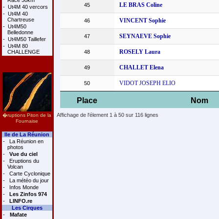
Race 30km
LE BRAS Coline
45
-
Ut4M 40 vercors
-
Ut4M 40
Chartreuse
VINCENT Sophie
46
-
Ut4M50
Belledonne
SEYNAEVE Sophie
47
-
Ut4M50 Taillefer
-
Ut4M 80
ROSELY Laura
CHALLENGE
48
CHALLET Elena
49
VIDOT JOSEPH ELIO
50
Place
Nom
Affichage de l'élement 1 à 50 sur 116 lignes
�ruptions Piton de la
Fournaise
Ile de La Réunion
-
La Réunion en
photos
-
Vue du ciel
-
Eruptions du
Volcan
-
Carte Cyclonique
-
La météo du jour
-
Infos Monde
-
Les Zinfos 974
-
LINFO.re
Les Cirques
-
Mafate