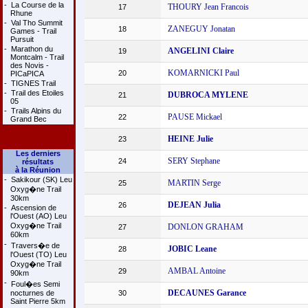
-
La Course de la
THOURY Jean Francois
17
Rhune
-
Val Tho Summit
ZANEGUY Jonatan
18
Games - Trail
Pursuit
-
Marathon du
ANGELINI Claire
19
Montcalm - Trail
des Novis -
KOMARNICKI Paul
20
PICaPICA
-
TIGNES Trail
-
Trail des Etoiles
DUBROCA MYLENE
21
05
-
Trails Alpins du
PAUSE Mickael
22
Grand Bec
HEINE Julie
23
Les derniers
SERY Stephane
24
résultats
à la Réunion
-
Sakikour (SK) Leu
MARTIN Serge
25
Oxyg�ne Trail
30km
DEJEAN Julia
26
-
Ascension de
l'Ouest (AO) Leu
Oxyg�ne Trail
DONLON GRAHAM
27
60km
-
Travers�e de
JOBIC Leane
28
l'Ouest (TO) Leu
Oxyg�ne Trail
AMBAL Antoine
29
90km
-
Foul�es Semi
DECAUNES Garance
nocturnes de
30
Saint Pierre 5km