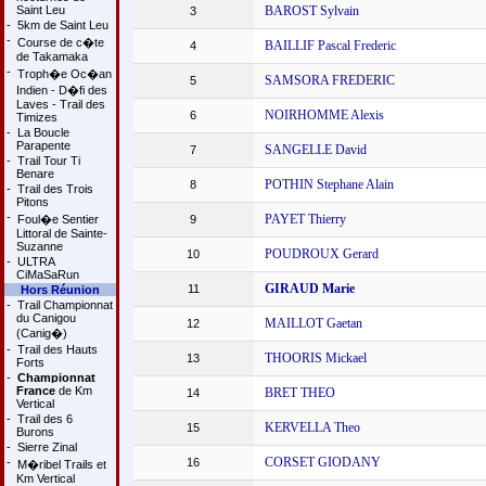
Saint Leu
BAROST Sylvain
3
-
5km de Saint Leu
-
Course de c�te
BAILLIF Pascal Frederic
4
de Takamaka
-
Troph�e Oc�an
SAMSORA FREDERIC
5
Indien - D�fi des
Laves - Trail des
NOIRHOMME Alexis
6
Timizes
-
La Boucle
Parapente
SANGELLE David
7
-
Trail Tour Ti
Benare
POTHIN Stephane Alain
8
-
Trail des Trois
Pitons
-
PAYET Thierry
Foul�e Sentier
9
Littoral de Sainte-
Suzanne
POUDROUX Gerard
10
-
ULTRA
CiMaSaRun
GIRAUD Marie
11
Hors Réunion
-
Trail Championnat
du Canigou
MAILLOT Gaetan
12
(Canig�)
-
Trail des Hauts
THOORIS Mickael
13
Forts
-
Championnat
France
de Km
BRET THEO
14
Vertical
-
Trail des 6
KERVELLA Theo
15
Burons
-
Sierre Zinal
CORSET GIODANY
-
16
M�ribel Trails et
Km Vertical