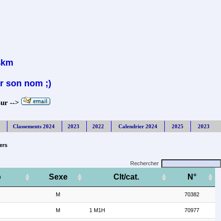
14km
r son nom ;)
sur -->
Classements 2024
2023
2022
Calendrier 2024
2025
2023
ers
Rechercher
b
Sexe
Clt/cat.
N°
M
70382
M
1 M1H
70977