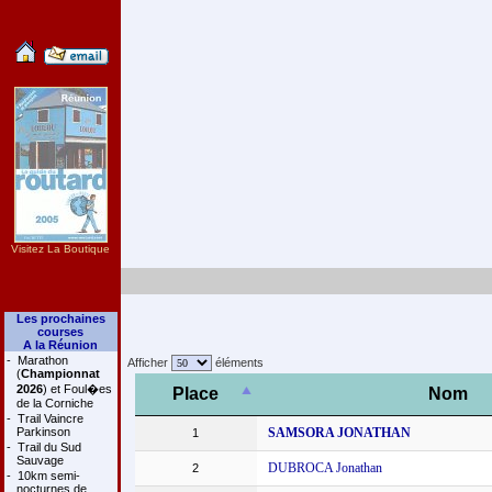
Visitez La Boutique
Les prochaines
courses
A la Réunion
-
Marathon
Afficher
éléments
(
Championnat
2026
) et Foul�es
Place
Nom
de la Corniche
-
Trail Vaincre
Parkinson
SAMSORA JONATHAN
1
-
Trail du Sud
Sauvage
DUBROCA Jonathan
2
-
10km semi-
nocturnes de