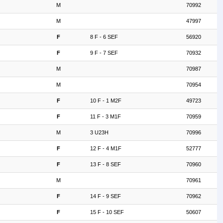
M
70992
M
47997
F
8 F - 6 SEF
56920
F
9 F - 7 SEF
70932
M
70987
M
70954
F
10 F - 1 M2F
49723
F
11 F - 3 M1F
70959
M
3 U23H
70996
F
12 F - 4 M1F
52777
F
13 F - 8 SEF
70960
M
70961
F
14 F - 9 SEF
70962
F
15 F - 10 SEF
50607