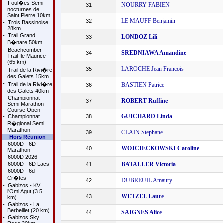
-
Foul�es Semi
NOURRY FABIEN
31
nocturnes de
Saint Pierre 10km
LE MAUFF Benjamin
32
-
Trois Bassinoise
28km
-
Trail Grand
LONDOZ Lili
33
B�nare 50km
-
Beachcomber
SREDNIAWA Amandine
34
Trail Ile Maurice
(65 km)
LAROCHE Jean Francois
-
35
Trail de la Rivi�re
des Galets 15km
-
Trail de la Rivi�re
BASTIEN Patrice
36
des Galets 40km
-
Championnat
ROBERT Ruffine
37
Semi Marathon -
Course Open
GUICHARD Linda
-
Championnat
38
R�gional Semi
Marathon
CLAIN Stephane
39
Hors Réunion
-
6000D - 6D
WOJCIECKOWSKI Caroline
40
Marathon
-
6000D 2026
-
6000D - 6D Lacs
BATALLER Victoria
41
-
6000D - 6d
Cr�tes
DUBREUIL Amaury
42
-
Gabizos - KV
l'Omi Agut (3.5
WETZEL Laure
43
km)
-
Gabizos - La
Berbeillet (20 km)
SAIGNES Alice
44
-
Gabizos Sky