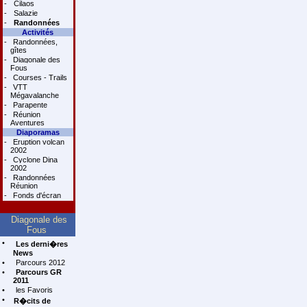
-
Cilaos
-
Salazie
-
Randonnées
Activités
-
Randonnées,
gîtes
-
Diagonale des
Fous
-
Courses - Trails
-
VTT
Mégavalanche
-
Parapente
-
Réunion
Aventures
Diaporamas
-
Eruption volcan
2002
-
Cyclone Dina
2002
-
Randonnées
Réunion
-
Fonds d'écran
Diagonale des
Fous
•
Les derni�res
News
•
Parcours 2012
•
Parcours GR
2011
•
les Favoris
•
R�cits de