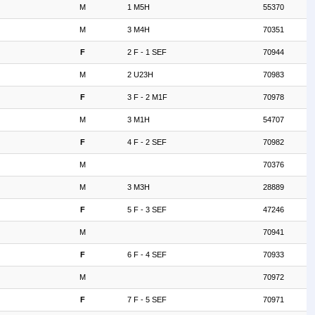
M
1 M5H
55370
M
3 M4H
70351
F
2 F - 1 SEF
70944
M
2 U23H
70983
F
3 F - 2 M1F
70978
M
3 M1H
54707
F
4 F - 2 SEF
70982
M
70376
M
3 M3H
28889
F
5 F - 3 SEF
47246
M
70941
F
6 F - 4 SEF
70933
M
70972
F
7 F - 5 SEF
70971