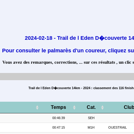
2024-02-18 - Trail de l Eden D�couverte 
Pour consulter le palmarès d'un coureur, cliquez su
Vous avez des remarques, corrections, ... sur ces résultats , un clic 
Trail de l Eden D�couverte 14km - 2024 : classement des 116 finish
Temps
Cat.
Clu
00:46:39
SEH
00:47:15
M1H
OUESTRAIL