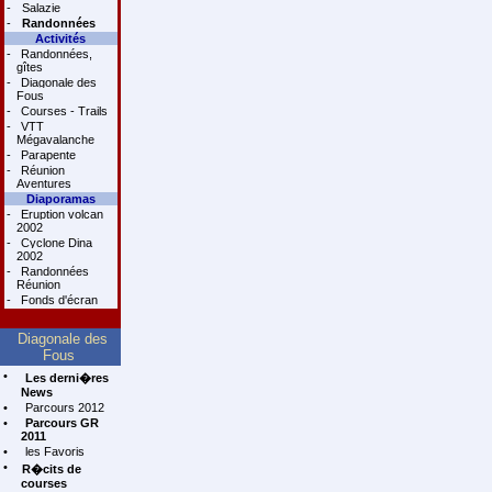
-
Salazie
-
Randonnées
Activités
-
Randonnées,
gîtes
-
Diagonale des
Fous
-
Courses - Trails
-
VTT
Mégavalanche
-
Parapente
-
Réunion
Aventures
Diaporamas
-
Eruption volcan
2002
-
Cyclone Dina
2002
-
Randonnées
Réunion
-
Fonds d'écran
Diagonale des
Fous
•
Les derni�res
News
•
Parcours 2012
•
Parcours GR
2011
•
les Favoris
•
R�cits de
courses