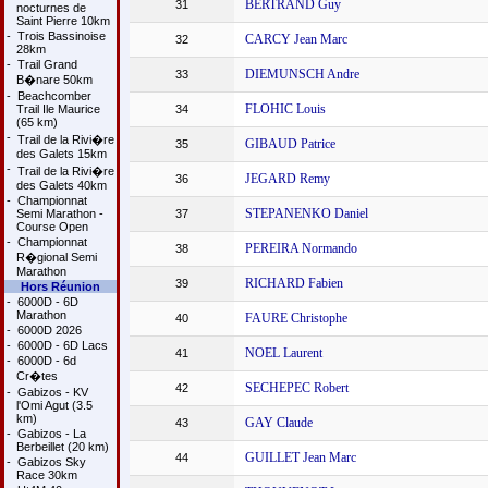
BERTRAND Guy
31
nocturnes de
Saint Pierre 10km
-
Trois Bassinoise
CARCY Jean Marc
32
28km
-
Trail Grand
DIEMUNSCH Andre
33
B�nare 50km
-
Beachcomber
FLOHIC Louis
Trail Ile Maurice
34
(65 km)
-
Trail de la Rivi�re
GIBAUD Patrice
35
des Galets 15km
-
Trail de la Rivi�re
JEGARD Remy
36
des Galets 40km
-
Championnat
STEPANENKO Daniel
Semi Marathon -
37
Course Open
-
Championnat
PEREIRA Normando
38
R�gional Semi
Marathon
RICHARD Fabien
39
Hors Réunion
-
6000D - 6D
Marathon
FAURE Christophe
40
-
6000D 2026
-
6000D - 6D Lacs
NOEL Laurent
41
-
6000D - 6d
Cr�tes
SECHEPEC Robert
42
-
Gabizos - KV
l'Omi Agut (3.5
km)
GAY Claude
43
-
Gabizos - La
Berbeillet (20 km)
GUILLET Jean Marc
44
-
Gabizos Sky
Race 30km