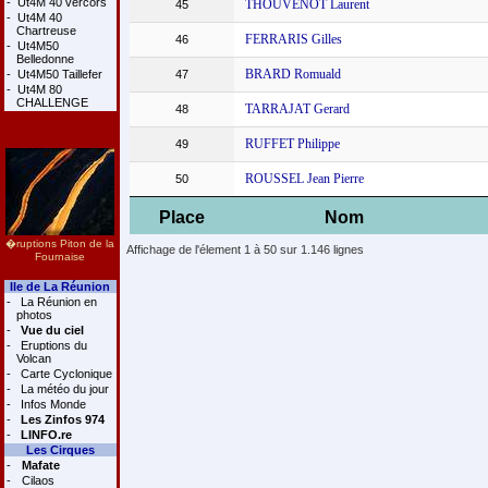
-
Ut4M 40 vercors
THOUVENOT Laurent
45
-
Ut4M 40
Chartreuse
FERRARIS Gilles
46
-
Ut4M50
Belledonne
BRARD Romuald
-
Ut4M50 Taillefer
47
-
Ut4M 80
CHALLENGE
TARRAJAT Gerard
48
RUFFET Philippe
49
ROUSSEL Jean Pierre
50
Place
Nom
�ruptions Piton de la
Affichage de l'élement 1 à 50 sur 1.146 lignes
Fournaise
Ile de La Réunion
-
La Réunion en
photos
-
Vue du ciel
-
Eruptions du
Volcan
-
Carte Cyclonique
-
La météo du jour
-
Infos Monde
-
Les Zinfos 974
-
LINFO.re
Les Cirques
-
Mafate
-
Cilaos