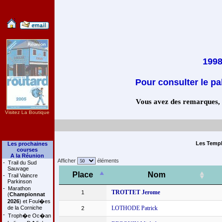
1998
Pour consulter le pa
Vous avez des remarques, co
Visitez La Boutique
Les Templi
Les prochaines
courses
A la Réunion
Afficher
éléments
-
Trail du Sud
Sauvage
Place
Nom
-
Trail Vaincre
Parkinson
-
Marathon
TROTTET Jerome
1
(
Championnat
2026
) et Foul�es
de la Corniche
LOTHODE Patrick
2
-
Troph�e Oc�an