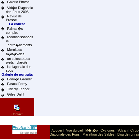
Galerie Photos
�
�
Vid�o Diagonale
des Fous 2006
Revue de
�
Presse
La course
�
Palmar�s
complet
reconnaissances
�
et
entra�nements
Merci aux
�
b�n�voles
un colosse aux
�
pieds d'argile
la diagonale des
�
sous
Galerie de portraits
�
Beno�t Grondin
Pascal Parny
�
Thierry Techer
�
Gilles Diehl
�
Contact
Accueil
Vue du ciel
M�t�o
Cyclones
Volcan
Cirqu
|
|
|
|
|
|
Sport
Sports extr�mes
Ce site est list� dans la cat�gorie
:
Diagonale des Fous
Marathon des Sables
Blog de runrai
|
|