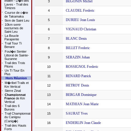
Indien - D�fi des
BEGONIN Michel
3
Laves - Trail des
Timizes
CLAUDEL Frederic
4
-
Course de c�te
de Takamaka
DURIEU Jean Louis
5
-
5km de Saint Leu
-
10km semi-
nocturnes de
VIGNAUD Christian
6
Saint Leu
-
La Boucle
BLANC Denis
7
Parapente
-
Trail Tour Ti
Benare
BILLET Frederic
8
-
Foul�e Sentier
Littoral de Sainte-
SERAZIN Johan
9
Suzanne
-
Trail des Trois
Pitons
ROSSIGNOL Frederic
10
-
Un Ti Tour En
Plus
RENARD Patrick
11
Hors Réunion
-
M�ribel Trails et
HETROY Denis
12
Km Vertical
-
Sierre Zinal
BERGAR Dominique
-
Championnat
13
France
de Km
Vertical
MATHIAN Jean Marie
14
-
Trail des 6
Burons
SAURAT Yves
-
Trail Championnat
15
du Canigou
(Canig�)
ENDERLIN Jean Claude
16
-
Trail des Hauts
Forts