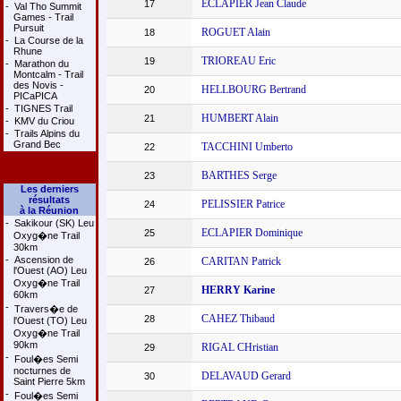
ECLAPIER Jean Claude
17
-
Val Tho Summit
Games - Trail
Pursuit
ROGUET Alain
18
-
La Course de la
Rhune
TRIOREAU Eric
19
-
Marathon du
Montcalm - Trail
des Novis -
HELLBOURG Bertrand
20
PICaPICA
-
TIGNES Trail
HUMBERT Alain
21
-
KMV du Criou
-
Trails Alpins du
Grand Bec
TACCHINI Umberto
22
BARTHES Serge
23
Les derniers
résultats
PELISSIER Patrice
24
à la Réunion
-
Sakikour (SK) Leu
ECLAPIER Dominique
25
Oxyg�ne Trail
30km
-
Ascension de
CARITAN Patrick
26
l'Ouest (AO) Leu
Oxyg�ne Trail
HERRY Karine
27
60km
-
Travers�e de
CAHEZ Thibaud
28
l'Ouest (TO) Leu
Oxyg�ne Trail
90km
RIGAL CHristian
29
-
Foul�es Semi
nocturnes de
DELAVAUD Gerard
30
Saint Pierre 5km
-
Foul�es Semi