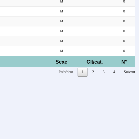
M
0
M
0
M
0
M
0
M
0
M
0
Sexe
Clt/cat.
N°
Précédent
1
2
3
4
Suivant