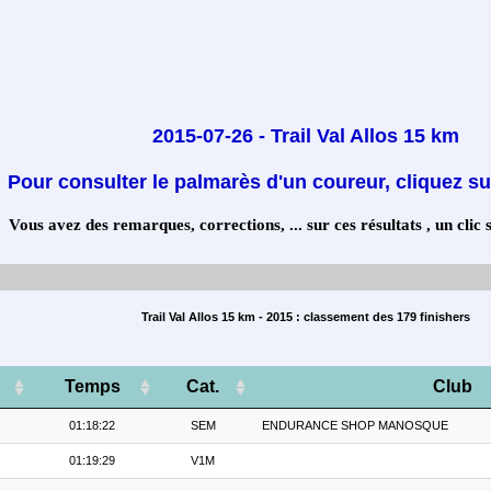
2015-07-26 - Trail Val Allos 15 km
Pour consulter le palmarès d'un coureur, cliquez su
Vous avez des remarques, corrections, ... sur ces résultats , un clic 
Trail Val Allos 15 km - 2015 : classement des 179 finishers
Temps
Cat.
Club
01:18:22
SEM
ENDURANCE SHOP MANOSQUE
01:19:29
V1M