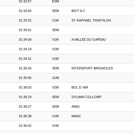
01:32:57
ESM
01:33:04
SEM
BIOT A.C
01:33:32
V1M
ST RAPHAEL TRIATHLON
01:34:01
SEM
01:34:09
V1M
A VALLEE DU GAPEAU
01:34:19
V1M
01:34:31
V1M
01:35:43
SEM
INTERSPORT BRIGNOLES
01:35:55
JUM
01:36:03
V2M
BOL D 'AIR
01:36:19
SEM
SYLVAIN COLLOMP
01:36:27
SEM
AVAG
01:36:38
V1M
MNAC
01:36:42
V1M