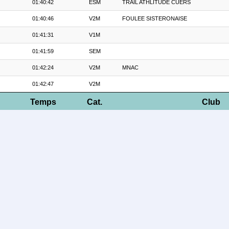
01:40:42
ESM
TRAIL ATHLITUDE CUERS
01:40:46
V2M
FOULEE SISTERONAISE
01:41:31
V1M
01:41:59
SEM
01:42:24
V2M
MNAC
01:42:47
V2M
Temps
Cat.
Club