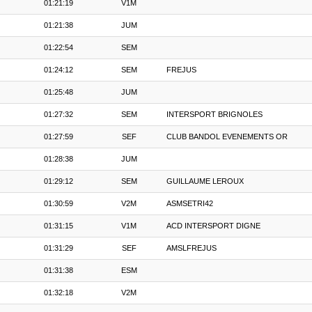
01:21:19
V1M
01:21:38
JUM
01:22:54
SEM
01:24:12
SEM
FREJUS
01:25:48
JUM
01:27:32
SEM
INTERSPORT BRIGNOLES
01:27:59
SEF
CLUB BANDOL EVENEMENTS OR
01:28:38
JUM
01:29:12
SEM
GUILLAUME LEROUX
01:30:59
V2M
ASMSETRI42
01:31:15
V1M
ACD INTERSPORT DIGNE
01:31:29
SEF
AMSLFREJUS
01:31:38
ESM
01:32:18
V2M