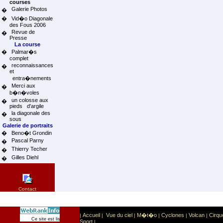
courses
Galerie Photos
�
�
Vid�o Diagonale
des Fous 2006
Revue de
�
Presse
La course
�
Palmar�s
complet
reconnaissances
�
et
entra�nements
Merci aux
�
b�n�voles
un colosse aux
�
pieds d'argile
la diagonale des
�
sous
Galerie de portraits
�
Beno�t Grondin
Pascal Parny
�
Thierry Techer
�
Gilles Diehl
�
Contact
Accueil
Vue du ciel
M�t�o
Cyclones
Volcan
Cirqu
|
|
|
|
|
|
Sport
Sports extr�mes
Ce site est list� dans la cat�gorie
:
Sport
|