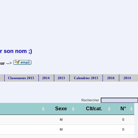
r son nom ;)
sur -->
Classements 2015
2014
2013
Calendrier 2015
2016
2014
Rechercher
Sexe
Clt/cat.
N°
M
0
M
0