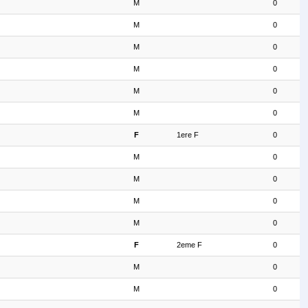
M
0
M
0
M
0
M
0
M
0
M
0
F
1ere F
0
M
0
M
0
M
0
M
0
F
2eme F
0
M
0
M
0