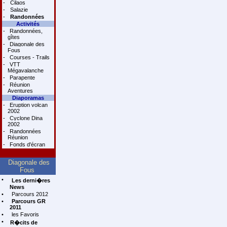
-
Cilaos
-
Salazie
-
Randonnées
Activités
-
Randonnées,
gîtes
-
Diagonale des
Fous
-
Courses - Trails
-
VTT
Mégavalanche
-
Parapente
-
Réunion
Aventures
Diaporamas
-
Eruption volcan
2002
-
Cyclone Dina
2002
-
Randonnées
Réunion
-
Fonds d'écran
Diagonale des
Fous
•
Les derni�res
News
•
Parcours 2012
•
Parcours GR
2011
•
les Favoris
•
R�cits de