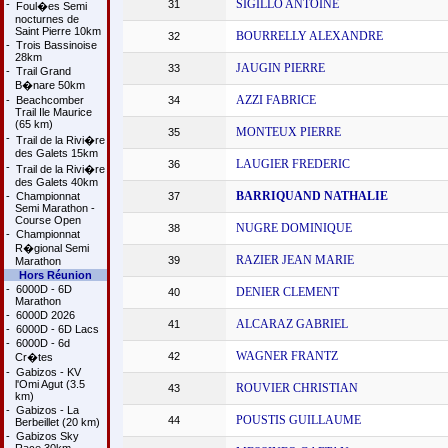
SIGILLO ANTOINE
-
31
Foul�es Semi
nocturnes de
Saint Pierre 10km
BOURRELLY ALEXANDRE
32
-
Trois Bassinoise
28km
JAUGIN PIERRE
33
-
Trail Grand
B�nare 50km
AZZI FABRICE
-
Beachcomber
34
Trail Ile Maurice
(65 km)
MONTEUX PIERRE
35
-
Trail de la Rivi�re
des Galets 15km
LAUGIER FREDERIC
36
-
Trail de la Rivi�re
des Galets 40km
BARRIQUAND NATHALIE
-
Championnat
37
Semi Marathon -
Course Open
NUGRE DOMINIQUE
38
-
Championnat
R�gional Semi
RAZIER JEAN MARIE
39
Marathon
Hors Réunion
-
6000D - 6D
DENIER CLEMENT
40
Marathon
-
6000D 2026
ALCARAZ GABRIEL
41
-
6000D - 6D Lacs
-
6000D - 6d
WAGNER FRANTZ
42
Cr�tes
-
Gabizos - KV
l'Omi Agut (3.5
ROUVIER CHRISTIAN
43
km)
-
Gabizos - La
POUSTIS GUILLAUME
44
Berbeillet (20 km)
-
Gabizos Sky