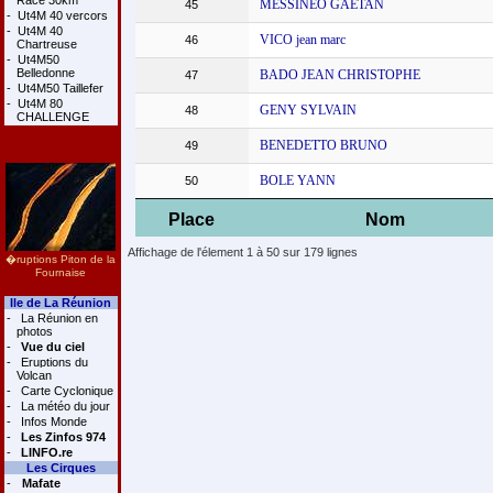
Race 30km
MESSINEO GAETAN
45
-
Ut4M 40 vercors
-
Ut4M 40
VICO jean marc
46
Chartreuse
-
Ut4M50
Belledonne
BADO JEAN CHRISTOPHE
47
-
Ut4M50 Taillefer
-
Ut4M 80
GENY SYLVAIN
48
CHALLENGE
BENEDETTO BRUNO
49
BOLE YANN
50
Place
Nom
Affichage de l'élement 1 à 50 sur 179 lignes
�ruptions Piton de la
Fournaise
Ile de La Réunion
-
La Réunion en
photos
-
Vue du ciel
-
Eruptions du
Volcan
-
Carte Cyclonique
-
La météo du jour
-
Infos Monde
-
Les Zinfos 974
-
LINFO.re
Les Cirques
-
Mafate