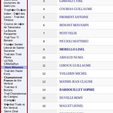
GIMENEZ CYRIL
3
nocturnes de
Saint Leu
COURIAS GUILLAUME
4
-
Troph�e Oc�an
Indien - D�fi des
Laves - Trail des
FROMENT ANTOINE
5
Timizes
-
Course de c�te
BENOIST BENJAMIN
6
de Takamaka
-
La Boucle
PETIT FELIX
7
Parapente
-
Trail Tour Ti
Benare
PICCIOLI MATTHIEU
8
-
Foul�e Sentier
Littoral de Sainte-
MERELLO LISEL
9
Suzanne
-
Trail des Trois
Pitons
ARNAUD NUMA
10
-
ULTRA
CiMaSaRun
LEROUX GUILLAUME
11
Hors Réunion
-
Trail des Hauts
VOLLERIN MICHEL
12
Forts
-
Championnat
France
de Km
MATHIS JEAN CLAUDE
13
Vertical
-
Trail des 6
DARDOUILLET SOPHIE
14
Burons
-
Trail Championnat
du Canigou
DUVELLE REMY
15
(Canig�)
-
M�ribel Trails et
MALLET LIONEL
16
Km Vertical
-
Sierre Zinal