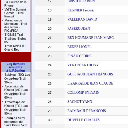
BRISTOT FABIEN
17
-
La Course de la
Rhune
-
Val Tho Summit
REGNIER Frederic
18
Games - Trail
Pursuit
VALLERAN DAVID
19
-
Marathon du
Montcalm - Trail
des Novis -
PASERO JEAN
20
PICaPICA
-
TIGNES Trail
BEN HOUMANE JEAN MARC
21
-
Trail des Etoiles
05
-
Trails Alpins du
BEDEZ LIONEL
22
Grand Bec
PINAU CEDRIC
23
Les derniers
VENTRE ANTHONY
24
résultats
à la Réunion
GOSSIAUX JEAN FRANCOIS
25
-
Sakikour (SK) Leu
Oxyg�ne Trail
30km
LIZARRALDE JEAN CLAUDE
26
-
Ascension de
l'Ouest (AO) Leu
COLLOMP SYLVAIN
27
Oxyg�ne Trail
60km
-
SACHOT YANN
28
Travers�e de
l'Ouest (TO) Leu
Oxyg�ne Trail
RAIMBAULT FRANCOIS
29
90km
-
Foul�es Semi
DUVELLE CHARLES
30
nocturnes de
Saint Pierre 5km