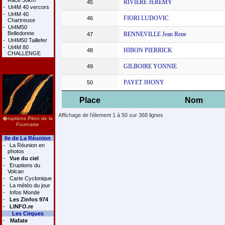
Race 30km
RIVIERE JEREMY
45
-
Ut4M 40 vercors
-
Ut4M 40
FIORI LUDOVIC
46
Chartreuse
-
Ut4M50
Belledonne
RENNEVILLE Jean Rene
47
-
Ut4M50 Taillefer
-
Ut4M 80
HIBON PIERRICK
48
CHALLENGE
GILBOIRE YONNIE
49
PAYET JHONY
50
Place
Nom
Affichage de l'élement 1 à 50 sur 368 lignes
�ruptions Piton de la
Fournaise
Ile de La Réunion
-
La Réunion en
photos
-
Vue du ciel
-
Eruptions du
Volcan
-
Carte Cyclonique
-
La météo du jour
-
Infos Monde
-
Les Zinfos 974
-
LINFO.re
Les Cirques
-
Mafate