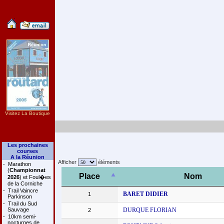
Visitez La Boutique
Les prochaines
courses
A la Réunion
Afficher
éléments
-
Marathon
(
Championnat
Place
Nom
2026
) et Foul�es
de la Corniche
-
Trail Vaincre
BARET DIDIER
1
Parkinson
-
Trail du Sud
Sauvage
DURQUE FLORIAN
2
-
10km semi-
nocturnes de