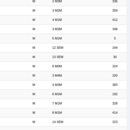
M
2 M3M
335
M
3 M2M
359
M
4 M1M
412
M
3 M3M
348
M
5 M1M
5
M
12 SEM
164
M
13 SEM
30
M
8 M0M
324
M
3 M4M
320
M
4 M3M
383
M
6 M1M
192
M
7 M1M
328
M
8 M1M
414
M
14 SEM
323