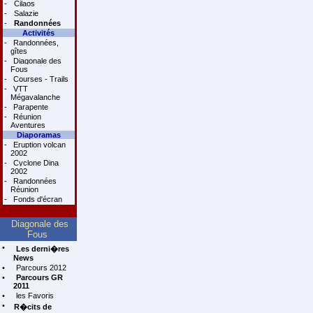
-
Cilaos
-
Salazie
-
Randonnées
Activités
-
Randonnées,
gîtes
-
Diagonale des
Fous
-
Courses - Trails
-
VTT
Mégavalanche
-
Parapente
-
Réunion
Aventures
Diaporamas
-
Eruption volcan
2002
-
Cyclone Dina
2002
-
Randonnées
Réunion
-
Fonds d'écran
Diagonale des
Fous
•
Les derni�res
News
•
Parcours 2012
•
Parcours GR
2011
•
les Favoris
•
R�cits de