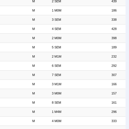
M
2 SEM
439
M
1 M0M
186
M
3 SEM
338
M
4 SEM
428
M
2 M0M
398
M
5 SEM
189
M
2 M1M
232
M
6 SEM
292
M
7 SEM
307
M
3 M1M
166
M
3 M0M
157
M
8 SEM
161
M
1 M4M
296
M
4 M0M
333