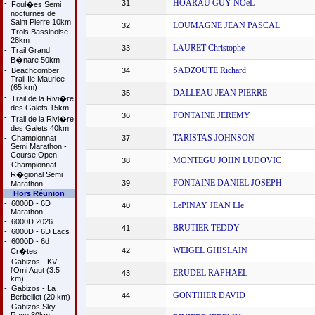
HOARAU GUY NOeL
-
31
Foul�es Semi
nocturnes de
Saint Pierre 10km
LOUMAGNE JEAN PASCAL
32
-
Trois Bassinoise
28km
LAURET Christophe
33
-
Trail Grand
B�nare 50km
SADZOUTE Richard
-
Beachcomber
34
Trail Ile Maurice
(65 km)
DALLEAU JEAN PIERRE
35
-
Trail de la Rivi�re
des Galets 15km
FONTAINE JEREMY
36
-
Trail de la Rivi�re
des Galets 40km
TARISTAS JOHNSON
-
Championnat
37
Semi Marathon -
Course Open
MONTEGU JOHN LUDOVIC
38
-
Championnat
R�gional Semi
FONTAINE DANIEL JOSEPH
39
Marathon
Hors Réunion
-
6000D - 6D
LePINAY JEAN LIe
40
Marathon
-
6000D 2026
BRUTIER TEDDY
41
-
6000D - 6D Lacs
-
6000D - 6d
WEIGEL GHISLAIN
42
Cr�tes
-
Gabizos - KV
l'Omi Agut (3.5
ERUDEL RAPHAEL
43
km)
-
Gabizos - La
GONTHIER DAVID
44
Berbeillet (20 km)
-
Gabizos Sky