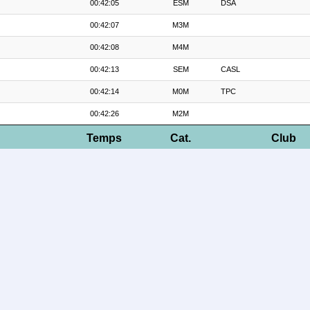
00:42:05
ESM
DSA
00:42:07
M3M
00:42:08
M4M
00:42:13
SEM
CASL
00:42:14
M0M
TPC
00:42:26
M2M
Temps
Cat.
Club