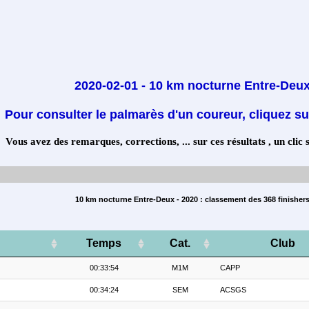
2020-02-01 - 10 km nocturne Entre-Deu
Pour consulter le palmarès d'un coureur, cliquez su
Vous avez des remarques, corrections, ... sur ces résultats , un clic 
10 km nocturne Entre-Deux - 2020 : classement des 368 finisher
Temps
Cat.
Club
00:33:54
M1M
CAPP
00:34:24
SEM
ACSGS