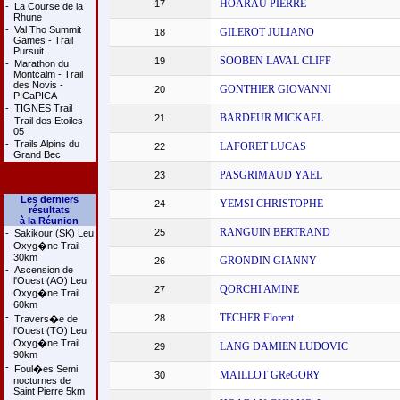
HOARAU PIERRE
17
-
La Course de la
Rhune
-
Val Tho Summit
GILEROT JULIANO
18
Games - Trail
Pursuit
SOOBEN LAVAL CLIFF
19
-
Marathon du
Montcalm - Trail
des Novis -
GONTHIER GIOVANNI
20
PICaPICA
-
TIGNES Trail
BARDEUR MICKAEL
21
-
Trail des Etoiles
05
-
Trails Alpins du
LAFORET LUCAS
22
Grand Bec
PASGRIMAUD YAEL
23
Les derniers
YEMSI CHRISTOPHE
24
résultats
à la Réunion
RANGUIN BERTRAND
25
-
Sakikour (SK) Leu
Oxyg�ne Trail
30km
GRONDIN GIANNY
26
-
Ascension de
l'Ouest (AO) Leu
QORCHI AMINE
27
Oxyg�ne Trail
60km
-
TECHER Florent
28
Travers�e de
l'Ouest (TO) Leu
Oxyg�ne Trail
LANG DAMIEN LUDOVIC
29
90km
-
Foul�es Semi
MAILLOT GReGORY
30
nocturnes de
Saint Pierre 5km