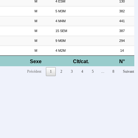
M
4 ESM
130
M
5 M3M
382
M
4 M4M
441
M
15 SEM
387
M
9 M0M
294
M
4 M2M
14
Sexe
Clt/cat.
N°
Précédent
1
2
3
4
5
8
Suivant
…