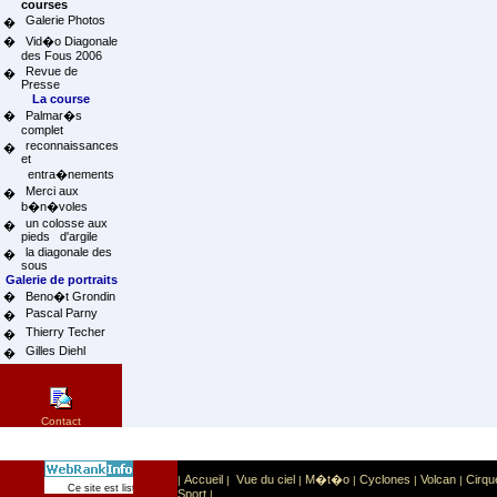
courses
Galerie Photos
�
�
Vid�o Diagonale
des Fous 2006
Revue de
�
Presse
La course
�
Palmar�s
complet
reconnaissances
�
et
entra�nements
Merci aux
�
b�n�voles
un colosse aux
�
pieds d'argile
la diagonale des
�
sous
Galerie de portraits
�
Beno�t Grondin
Pascal Parny
�
Thierry Techer
�
Gilles Diehl
�
Contact
Accueil
Vue du ciel
M�t�o
Cyclones
Volcan
Cirqu
|
|
|
|
|
|
Sport
Sports extr�mes
Ce site est list� dans la cat�gorie
:
Sport
|