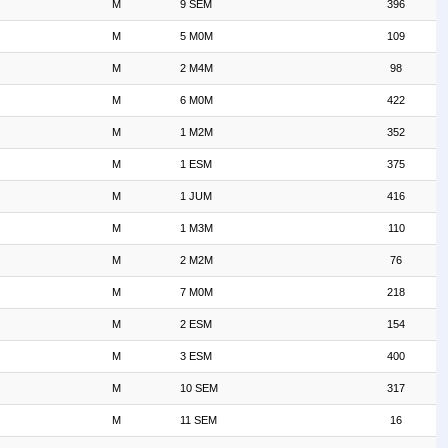
M
9 SEM
396
M
5 M0M
109
M
2 M4M
98
M
6 M0M
422
M
1 M2M
352
M
1 ESM
375
M
1 JUM
416
M
1 M3M
110
M
2 M2M
76
M
7 M0M
218
M
2 ESM
154
M
3 ESM
400
M
10 SEM
317
M
11 SEM
16