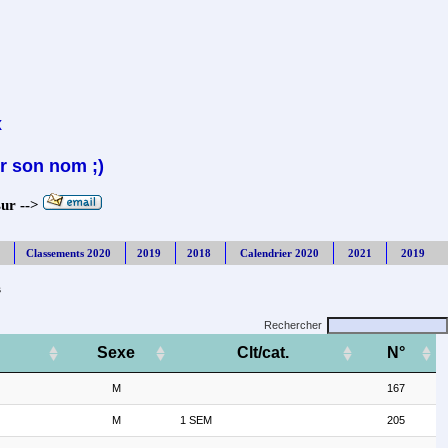
x
r son nom ;)
sur -->
Classements 2020
2019
2018
Calendrier 2020
2021
2019
s
Rechercher
Sexe
Clt/cat.
N°
M
167
M
1 SEM
205