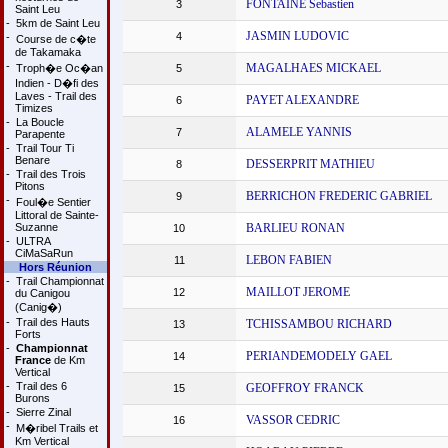
FONTAINE Sebastien
3
Saint Leu
-
5km de Saint Leu
JASMIN LUDOVIC
4
-
Course de c�te
de Takamaka
-
MAGALHAES MICKAEL
Troph�e Oc�an
5
Indien - D�fi des
Laves - Trail des
PAYET ALEXANDRE
6
Timizes
-
La Boucle
ALAMELE YANNIS
7
Parapente
-
Trail Tour Ti
Benare
DESSERPRIT MATHIEU
8
-
Trail des Trois
Pitons
BERRICHON FREDERIC GABRIEL
9
-
Foul�e Sentier
Littoral de Sainte-
Suzanne
BARLIEU RONAN
10
-
ULTRA
CiMaSaRun
LEBON FABIEN
11
Hors Réunion
-
Trail Championnat
MAILLOT JEROME
12
du Canigou
(Canig�)
-
Trail des Hauts
TCHISSAMBOU RICHARD
13
Forts
-
Championnat
PERIANDEMODELY GAEL
14
France
de Km
Vertical
-
Trail des 6
GEOFFROY FRANCK
15
Burons
-
Sierre Zinal
VASSOR CEDRIC
16
-
M�ribel Trails et
Km Vertical